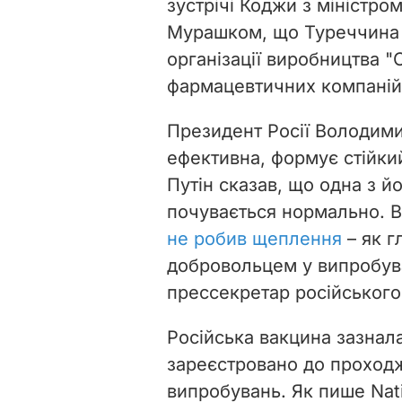
зустрічі
Коджи з міністро
Мурашком,
що Туреччина
організації виробництва "
фармацевтичних компаній
Президент Росії Володими
ефективна, формує стійкий
Путін сказав, що одна з й
почувається нормально. 
не робив щеплення
– як г
добровольцем у випробув
прессекретар російського
Російська вакцина зазнала
зареєстровано до проходж
випробувань. Як пише Nat