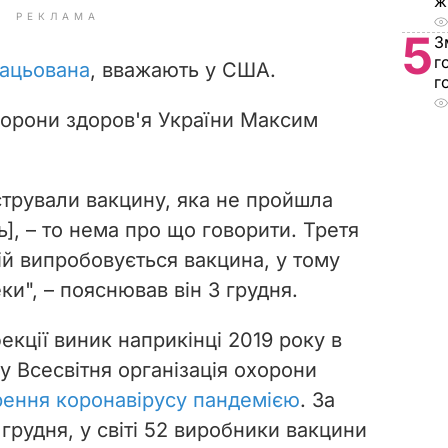
ж
РЕКЛАМА
5
З
г
рацьована
, вважають у США.
г
охорони здоров'я України Максим
стрували вакцину, яка не пройшла
], – то нема про що говорити. Третя
кій випробовується вакцина, у тому
еки", – пояснював він 3 грудня.
екції виник наприкінці 2019 року в
ку Всесвітня організація охорони
ення коронавірусу пандемією
.
За
грудня, у світі 52 виробники вакцини