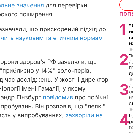
альне значення
для перевірки
рокого поширення.
ПОП
1
"
зазначали, що прискорений підхід до
н
чить науковим та етичним нормам
с
н
2
"
охорони здоров'я РФ заявляли, що
Д
п
"приблизно у 14%" волонтерів,
д
д час досліджень. У жовтні директор
3
Д
ології імені Гамалії, у якому
о
сандр Гінзбург
повідомив
про побічні
н
с
пробувань. Він розповів, що "деякі"
4
часть у випробуваннях,
захворіли на
Г
р
б