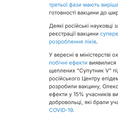
третьої фази мають виріш
готовності вакцини до ши
Деякі російські науковці 
реєстрації вакцини
супере
розроблення ліків
.
У вересні в міністерстві 
побічні ефекти
виявилися 
щеплених "Супутник V" пі
російського Центру епідемі
розробили вакцину, Олек
ефекти у 15% учасників ви
добровольці, які брали у
COVID-19
.