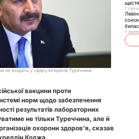
щаст
7 серпн
Левін
союзн
билас
7 серпн
на не входить у сферу інтересів Туреччини
сійської вакцини проти
системі норм щодо забезпечення
ності результатів лабораторних
уватиме не тільки Туреччина, але й
організація охорони здоров'я, сказав
хреддін Коджа.