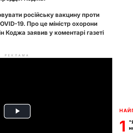
овувати російську вакцину проти
COVID-19. Про це міністр охорони
н Коджа заявив у коментарі газеті
РЕКЛАМА
НАЙ
P
1
"
н
l