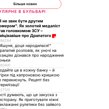
Більше новин
УЛЯРНЕ В БУЛЬВАРІ
Я не звик бути другим
омером". Як золотий медаліст
тав головкомом ЗСУ –
айцікавіше про Драпатого
86294
Мішуня, доця народилася!"
рапатий розповів, як уночі на
озиціях дізнався про народження
оньки
60441
одайте це в кожну банку – й
гірки під капроновою кришкою
е перекиснуть. Рецепт без
терилізації
27125
ості думають, що це закуска з
есторану. Як приготувати ніжні
аклажанні рулетики без зайвого