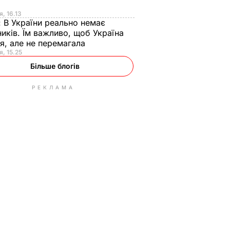
я
я, 16.13
:
В України реально немає
иків. Їм важливо, щоб Україна
я, але не перемагала
я, 15.25
Більше блогів
РЕКЛАМА