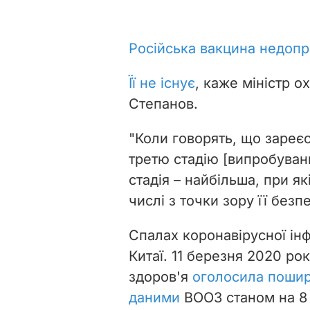
Російська вакцина недоп
Її не існує
, каже міністр 
Степанов.
"Коли говорять, що зареє
третю стадію [випробувань
стадія – найбільша, при я
числі з точки зору її безп
Спалах коронавірусної інф
Китаї. 11 березня 2020 ро
здоров'я
оголосила пошир
даними
ВООЗ станом на 8 