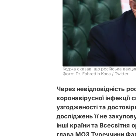
Коджа сказав, що російська вакци
Фото: Dr. Fahrettin Koca / Twitter
Через невідповідність ро
коронавірусної інфекції 
узгодженості та достовір
досліджень її не закупов
інші країни та Всесвітня 
глава МОЗ Туреччини Фа