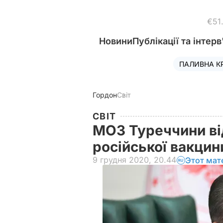
€51
Новини
Публікації та інтерв
ПАЛИВНА К
Гордон
Світ
СВІТ
МОЗ Туреччини ві
російської вакци
9 грудня 2020, 20.44
Этот мат