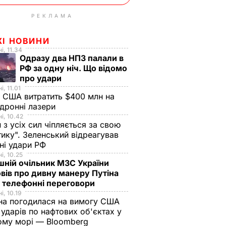
РЕКЛАМА
ЖІ НОВИНИ
і, 11.34
Одразу два НПЗ палали в
РФ за одну ніч. Що відомо
про удари
і, 11.01
 США витратить $400 млн на
дронні лазери
і, 10.42
н з усіх сил чіпляється за свою
тику". Зеленський відреагував
чні удари РФ
і, 10.25
ній очільник МЗС України
вів про дивну манеру Путіна
 телефонні переговори
і, 10.19
на погодилася на вимогу США
ударів по нафтових об'єктах у
ому морі — Bloomberg