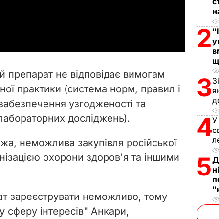
с
н
a
2
"
y
у
в
V
щ
ий препарат не відповідає вимогам
3
З
i
ної практики (система норм, правил і
я
д
 забезпечення узгодженості та
d
 лабораторних досліджень).
4
У
e
с
л
оджа, неможлива закупівля російської
o
нізацією охорони здоров'я та іншими
5
Д
н
п
"
ат зареєструвати неможливо, тому
у сферу інтересів" Анкари,