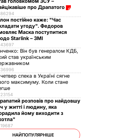
тав головкомом ЗСУ –
айцікавіше про Драпатого
86294
Ілон постійно каже: "Час
кладати угоду". Федоров
мовляє Маска поступитися
одо Starlink – ЗМІ
43697
інченко:
Він був генералом КДБ,
кий став українським
ержавником
36996
 четвер спека в Україні сягне
вого максимуму. Коли стане
егше
23154
рапатий розповів про найдовшу
іч у житті і людину, яка
орадила йому виходити з
котла"
19687
НАЙПОПУЛЯРНІШЕ