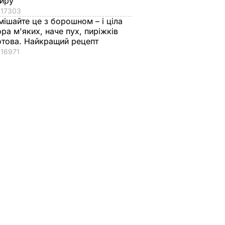
иру
17303
мішайте це з борошном – і ціла
ора м'яких, наче пух, пиріжків
отова. Найкращий рецепт
16971