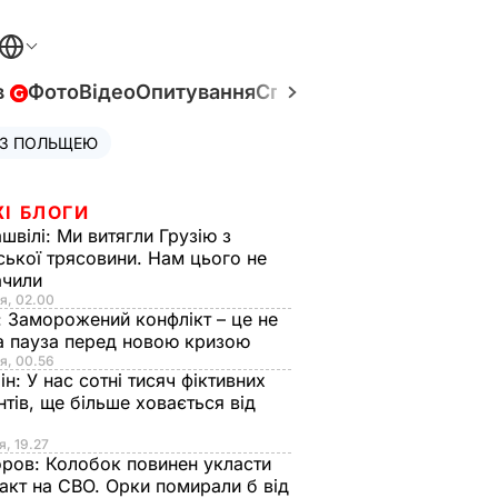
в
Фото
Відео
Опитування
Спецпроєкти
Війна в Укр
 З ПОЛЬЩЕЮ
ЖІ БЛОГИ
швілі:
Ми витягли Грузію з
ської трясовини. Нам цього не
ачили
я, 02.00
:
Заморожений конфлікт – це не
а пауза перед новою кризою
я, 00.56
ін:
У нас сотні тисяч фіктивних
нтів, ще більше ховається від
я, 19.27
оров:
Колобок повинен укласти
акт на СВО. Орки помирали б від