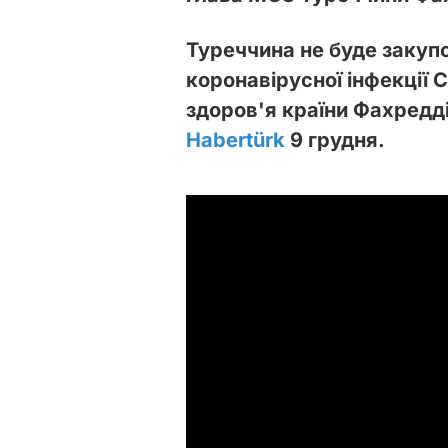
Туреччина не буде закуп
коронавірусної інфекції 
здоров'я країни Фахредді
Habertürk
9 грудня.