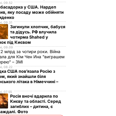
і, 09.52
мбасадорка у США. Нардеп
ив, яку посаду може обійняти
иденко
і, 09.31
Загинули хлопчик, бабуся
та дідусь. РФ влучила
чотирма Shahed у
нок під Києвом
і, 09.09
2 млрд за чотири роки. Війна
ала для Кім Чен Ина "виграшем
ерею" – ЗМІ
і, 08.22
дка США пов’язала Росію з
м, який знайшли біля
нського літака в Німеччині –
і, 07.55
Росія вночі вдарила по
Києву та області. Серед
загиблих – дитина, є
раждалі. Фото