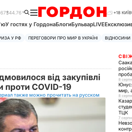
.67
$44.76
+18 КИЇВ
'ю
У гостях у Гордона
Блоги
Бульвар
LIVE
Ексклюзи
РИЗА У РФ
ПЕРЕГОВОРИ ПРО МИР В УКРАЇНІ
ВІДНОСИНИ
СВІ
Саака
росій
проб
дмовилося від закупівлі
8 серпн
Юнус
ни проти COVID-19
мир, 
ериал также можно прочитать на русском
8 серпн
Казар
студе
ТЦК
7 серпн
Невз
контр