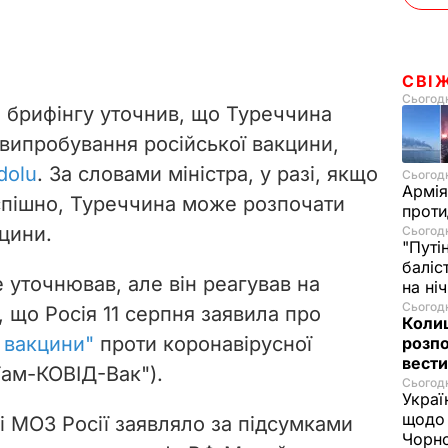
СВІ
Сьогодн
а брифінгу уточнив, що Туреччина
 випробування російської вакцини,
dolu
. За словами міністра, у разі, якщо
Сьогодн
Армія
спішно, Туреччина може розпочати
проти
цини.
Сьогодн
"Путі
баліс
 уточнював, але він реагував на
на ні
Сьогодн
, що Росія 11 серпня заявила про
Колиш
і вакцини"
проти коронавірусної
розпо
вести
"Гам-КОВІД-Вак").
Сьогодн
Украї
щодо 
ді МОЗ Росії заявляло за підсумками
Чорн