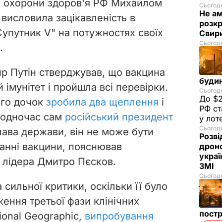
м охорони здоров'я РФ Михайлом
Сьогодн
Не а
 висловила
зацікавленість в
розкр
Супутник V" на потужностях своїх
Свир
Сьогодн
.
р Путін стверджував, що вакцина
буди
 імунітет і пройшла всі перевірки.
Сьогодн
До $2
ого дочок
зробила два щеплення
і
РФ ст
Водночас сам
російський президент
у лот
Сьогодн
лава держави, він не може бути
Розві
анні вакцини, пояснював
дроно
украї
 лідера Дмитро Пєсков.
ЗМІ
Сьогодн
 сильної критики, оскільки її було
ення третьої фази клінічних
пост
ional Geographic,
випробування