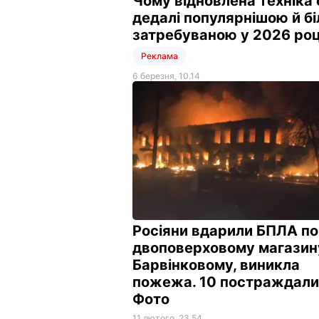
Чому відновлена техніка 
дедалі популярнішою й б
затребуваною у 2026 ро
Реклама
6 березня, 10.14
Росіяни вдарили БПЛА по
двоповерховому магазин
Барвінковому, виникла
пожежа. 10 постраждали
Фото
11 лютого, 23.54