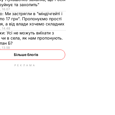
руйнує та захопить"
, 16.07
ко:
Ми застрягли в "міндічгейті і
по 17 грн". Пропонуємо прості
я, а від влади хочемо складних
, 14.48
жи:
Усі не можуть виїхати з
 чи в села, як нам пропонують.
план Б?
, 13.58
Більше блогів
РЕКЛАМА