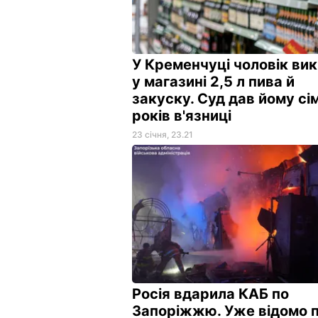
У Кременчуці чоловік ви
у магазині 2,5 л пива й
закуску. Суд дав йому сі
років в'язниці
23 січня, 23.21
Росія вдарила КАБ по
Запоріжжю. Уже відомо 