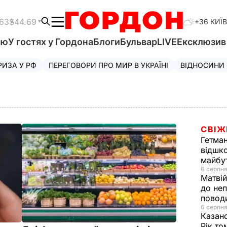
.63
$44.69
+36 КИЇВ
'ю
У гостях у Гордона
Блоги
Бульвар
LIVE
Ексклюзи
РИЗА У РФ
ПЕРЕГОВОРИ ПРО МИР В УКРАЇНІ
ВІДНОСИНИ
СВІЖ
Гетма
відшко
майбут
6 серпня
Матві
до неп
повод
6 серпня
Казан
Рік то