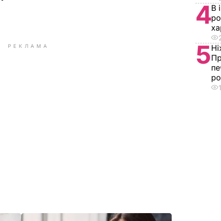
4
В 
ро
ха
5
РЕКЛАМА
Ні
Пр
пе
ро