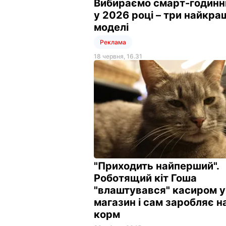
Вибираємо смарт-годинн
у 2026 році – три найкра
моделі
Реклама
18 червня, 16.31
"Приходить найперший".
Роботящий кіт Гоша
"влаштувався" касиром у
магазин і сам заробляє н
корм