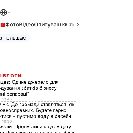
в
Фото
Відео
Опитування
Спецпроєкти
Війна в Укра
 З ПОЛЬЩЕЮ
І БЛОГИ
нцев:
Єдине джерело для
дування збитків бізнесу –
ні репарації
, 18.45
йчук:
До громади ставляться, як
овносправних. Будете гарно
итися – пустимо воду в басейн
, 16.30
ський:
Пропустили круглу дату.
му Лукашенко заявляв, що Росія