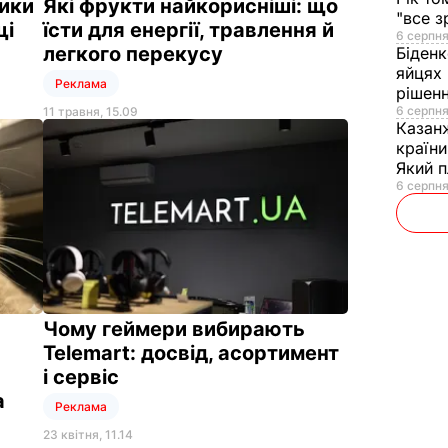
ики
Які фрукти найкорисніші: що
"все з
щі
їсти для енергії, травлення й
6 серпня
легкого перекусу
Біден
яйцях 
Реклама
рішенн
6 серпня
11 травня, 15.09
Казан
країни
Який 
6 серпня
Чому геймери вибирають
Telemart: досвід, асортимент
і сервіс
а
Реклама
23 квітня, 11.14