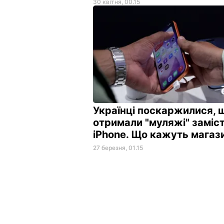
30 квітня, 00.15
Українці поскаржилися, 
отримали "муляжі" заміс
iPhone. Що кажуть магаз
27 березня, 01.15