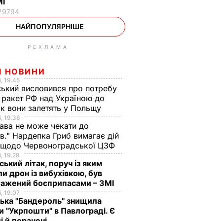
МІ
29794
НАЙПОПУЛЯРНІШЕ
РЕКЛАМА
І НОВИНИ
, 19.45
ський висловився про потребу
 ракет РФ над Україною до
як вони залетять у Польщу
, 19.36
ава не може чекати до
в." Нардепка Гриб вимагає дій
 щодо Червоноградської ЦЗФ
, 19.29
ський літак, поруч із яким
и дрон із вибухівкою, був
тажений боєприпасами – ЗМІ
, 19.07
ська "Бандероль" знищила
и "Укрпошти" в Павлограді. Є
і й поранені