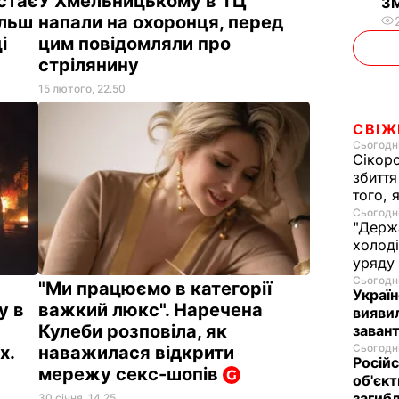
стає
У Хмельницькому в ТЦ
З
ільш
напали на охоронця, перед
ці
цим повідомляли про
стрілянину
15 лютого, 22.50
СВІЖ
Сьогодні
Сікор
збиття
того, 
Сьогодні
"Держ
холоді
уряду
Сьогодні
"Ми працюємо в категорії
Україн
у в
важкий люкс". Наречена
виявил
Кулеби розповіла, як
заван
Сьогодні
х.
наважилася відкрити
Росій
мережу секс-шопів
об'єкт
загибл
30 січня, 14.25