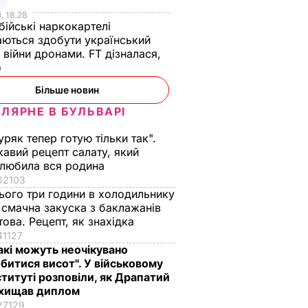
, 18.28
ійські наркокартелі
аються здобути український
 війни дронами. FT дізналася,
о
Більше новин
ЛЯРНЕ В БУЛЬВАРІ
уряк тепер готую тільки так".
кавий рецепт салату, який
любила вся родина
62103
ього три години в холодильнику
і смачна закуска з баклажанів
това. Рецепт, як знахідка
41127
акі можуть неочікувано
битися висот". У військовому
ституті розповіли, як Драпатий
хищав диплом
27129