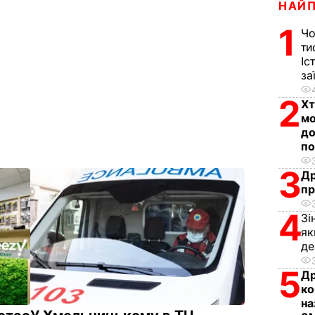
НАЙ
1
Чо
ти
Іс
за
2
Хт
мо
до
по
3
Др
пр
4
Зі
як
д
5
Др
ко
на