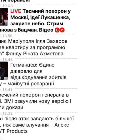
, 19.03
LIVE
Таємний похорон у
Москві, ідеї Лукашенка,
закрите небо. Стрим
анова з Бацман. Відео
, 18.58
ик Маріуполя Ілля Захаров
ав квартиру за програмою
а" Фонду Ріната Ахметова
, 18.45
Гетманцев:
Єдине
джерело для
відшкодування збитків
у – майбутні репарації
, 18.41
речений похорон генерала в
. ЗМІ озвучили нову версію і
ли докази
, 18.32
 після атак завдають більшої
 ніж саме влучання – Алекс
VT Products