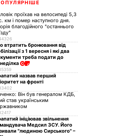
ПОПУЛЯРНІШЕ
ловік проїхав на велосипеді 5,3
с. км і помер наступного дня.
торія благодійного "останнього
їзду"
44326
о втратить бронювання від
білізації з 1 вересня і які два
кументи треба подати до
неділка
35359
апатий назвав перший
іоритет на фронті
33402
нченко:
Він був генералом КДБ,
ий став українським
ержавником
32417
апатий ініціював звільнення
мандувача Медсил ЗСУ. Його
зивали "людиною Сирського" –