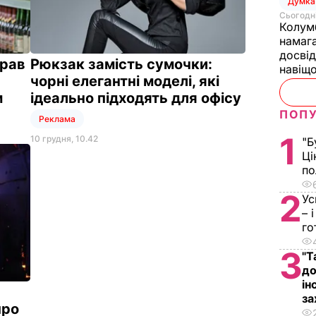
Думка
Сьогодні
Колумб
намаг
досвід
крав
Рюкзак замість сумочки:
навіщ
чорні елегантні моделі, які
м
ідеально підходять для офісу
ПОПУ
Реклама
1
10 грудня, 10.42
"Б
Ці
по
2
Ус
– 
го
3
"Т
до
ін
за
про