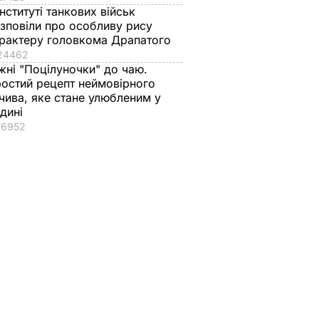
інституті танкових військ
зповіли про особливу рису
рактеру головкома Драпатого
24462
жні "Поцілуночки" до чаю.
остий рецепт неймовірного
чива, яке стане улюбленим у
дині
16952