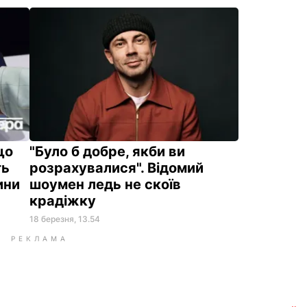
що
"Було б добре, якби ви
ть
розрахувалися". Відомий
ини
шоумен ледь не скоїв
крадіжку
18 березня, 13.54
РЕКЛАМА