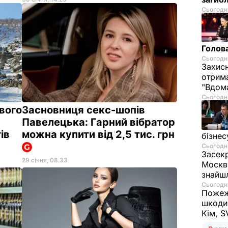
Сьогодні
Голов
Сьогодні
Захисн
отрим
"Вдом
Сьогодні
вого
Засновниця секс-шопів
Павелецька: Гарний вібратор
тів
можна купити від 2,5 тис. грн
бізнес
Сьогодні
Засек
29 січня, 08.33
Москві
знайш
Сьогодні
Пожежі
шкоди,
Кім, S