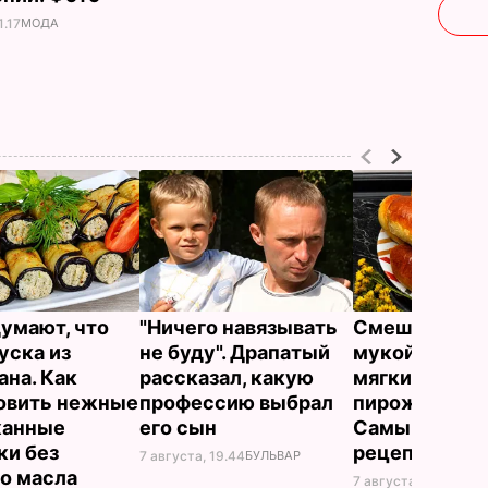
1.17
МОДА
думают, что
"Ничего навязывать
Смешайте эт
уска из
не буду". Драпатый
мукой – и цел
ана. Как
рассказал, какую
мягких, словн
овить нежные
профессию выбрал
пирожков гот
жанные
его сын
Самый лучш
ки без
рецепт
7 августа, 19.44
БУЛЬВАР
о масла
7 августа, 18.16
БУЛЬ