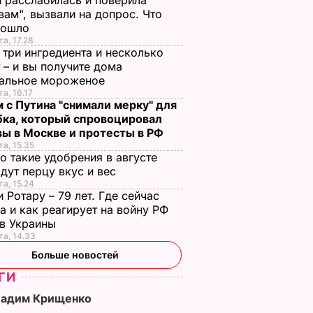
 расслабилась и поверила
вам", вызвали на допрос. Что
зошло
та, 17.28
 три ингредиента и несколько
 – и вы получите дома
ральное мороженое
та, 16.17
 с Путина "снимали мерку" для
бка, который спровоцировал
вы в Москве и протесты в РФ
та, 15.35
о такие удобрения в августе
дут перцу вкус и вес
та, 15.24
 Ротару – 79 лет. Где сейчас
а и как реагирует на войну РФ
ив Украины
та, 14.33
Больше новостей
ГИ
Вадим Крищенко