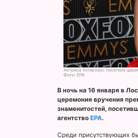
Актриса Уотерхаус посетила цер
Фото: ЕРА
В ночь на 16 января в Л
церемония вручения пре
знаменитостей, посетив
агентство
ЕРА
.
Среди присутствующих бы