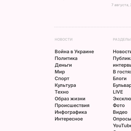
7 августа, 
НОВОСТИ
РАЗДЕЛЫ
Война в Украине
Новост
Политика
Публик
Деньги
интерв
Мир
В гостя
Спорт
Блоги
Культура
Бульва
Техно
LIVE
Образ жизни
Эксклю
Происшествия
Фото
Инфографика
Видео
Интересное
Опрос
YouTub