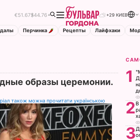
€51.67
$44.76
+29 КИЕВ
ндалы
Перчинка
Рецепты
Лайфхаки
Мод
САМ
1
"
Д
здные образы церемонии.
н
д
ріал також можна прочитати українською
2
В
р
х
3
Д
о