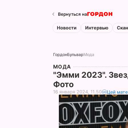
Вернуться на
Новости
Интервью
Ска
Гордон
Бульвар
Мода
МОДА
"Эмми 2023". Зве
Фото
16 января 2024, 11.50
Цей мате