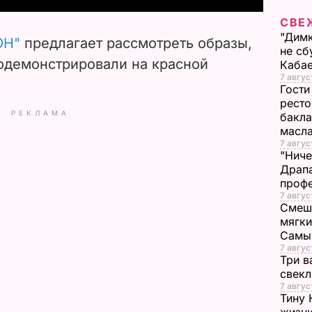
СВЕ
V
"Димк
ОН"
предлагает рассмотреть образы,
не сб
i
одемонстрировали на красной
Каба
7 авгус
d
Гости
ресто
РЕКЛАМА
e
бакла
масл
7 авгус
o
"Ниче
Драпа
проф
7 авгус
Смеша
мягки
Самы
7 авгус
Три в
свек
7 авгус
Тину 