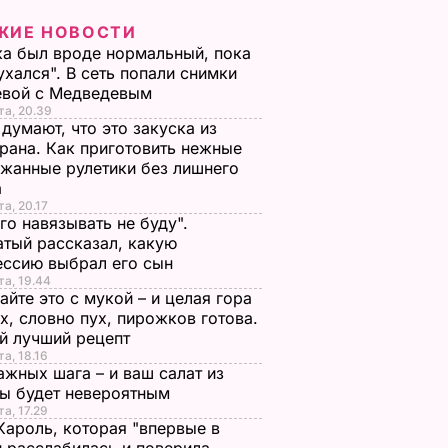
ЖИЕ НОВОСТИ
а был вроде нормальный, пока
ухался". В сеть попали снимки
евой с Медведевым
та, 20.39
 думают, что это закуска из
рана. Как приготовить нежные
жанные рулетики без лишнего
а
та, 20.17
го навязывать не буду".
тый рассказал, какую
ессию выбрал его сын
та, 19.44
йте это с мукой – и целая гора
х, словно пух, пирожков готова.
й лучший рецепт
та, 18.16
ажных шага – и ваш салат из
лы будет невероятным
та, 17.29
Кароль, которая "впервые в