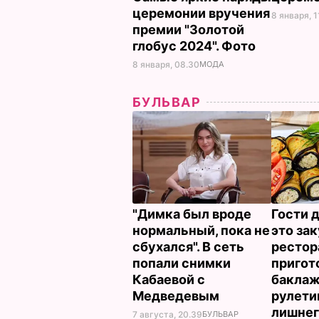
церемонии вручения
8 января, 1
премии "Золотой
глобус 2024". Фото
8 января, 08.30
МОДА
БУЛЬВАР
"Димка был вроде
Гости 
нормальный, пока не
это зак
сбухался". В сеть
рестор
попали снимки
пригот
Кабаевой с
бакла
Медведевым
рулети
лишнег
7 августа, 20.39
БУЛЬВАР