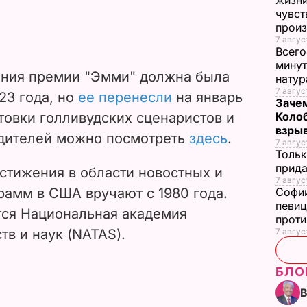
жизни
чувст
прои
7 авгус
Всего
минут
ения премии "Эмми" должна была
нату
7 авгус
23 года, но
ее перенесли
на январь
Зачем
стовки голливудских сценаристов и
Коло
взры
едителей можно посмотреть
здесь
.
7 авгус
Тольк
прида
стижения в области новостных и
7 авгус
амм в США вручают с 1980 года.
Софии
певиц
тся Национальная академия
прот
тв и наук (NATAS).
7 авгус
БЛО