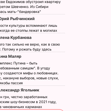
кве Евдокимов обустроил квартиру
третом Шевченко. Из Сибири
лась мать-"бандеровка"
рий Рыбчинский
ности культуры вспоминают лишь
 когда ее столпы лежат в могилах
лена Курбанова
ого так сильно не верю, как в свою
. Потому и рожать буду здесь
нна Маляр
мплекс Путина – быть
ребованным самцом". В угоду
у создаются мифы о любовницах.
, накануне выборов, новые слухи,
 якобы пассия
лександр Ягольник
н грн, честно заработанных
ским шоу-бизнесом в 2021 году,
 в чиновничьих карманах