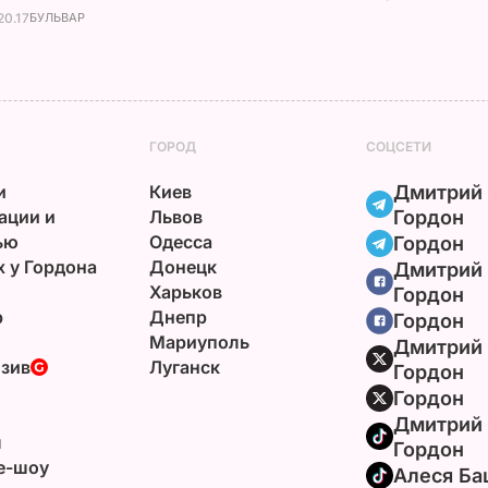
20.17
БУЛЬВАР
ГОРОД
СОЦСЕТИ
и
Киев
Дмитрий
ации и
Львов
Гордон
ью
Одесса
Гордон
х у Гордона
Донецк
Дмитрий
Харьков
Гордон
р
Днепр
Гордон
Мариуполь
Дмитрий
зив
Луганск
Гордон
Гордон
Дмитрий
ы
Гордон
e-шоу
Алеся Ба