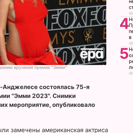
н
с
4
Н
П
п
в
5
Н
о
р
л
емонию вручения премии "Эмми"
ос-Анджелесе состоялась 75-я
мии "Эмми 2023". Снимки
ших мероприятие, опубликовало
ли замечены американская актриса