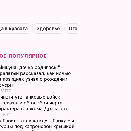
а и красота
Здоровье
Огороды
ОЕ ПОПУЛЯРНОЕ
Мишуня, дочка родилась!"
рапатый рассказал, как ночью
а позициях узнал о рождении
очери
51177
 институте танковых войск
ассказали об особой черте
арактера главкома Драпатого
25911
обавьте это в каждую банку – и
гурцы под капроновой крышкой