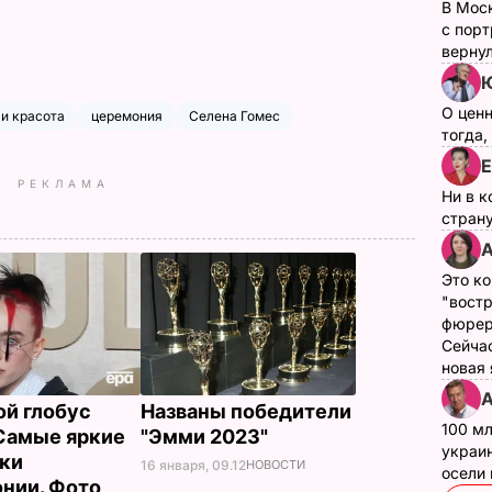
В Мос
с пор
верну
Ю
О цен
 и красота
церемония
Селена Гомес
тогда,
Е
РЕКЛАМА
Ни в к
страну
А
Это ко
"вост
фюрер
Сейчас
новая
А
ой глобус
Названы победители
100 мл
 Самые яркие
"Эмми 2023"
украин
ки
16 января, 09.12
НОВОСТИ
осели
нии. Фото