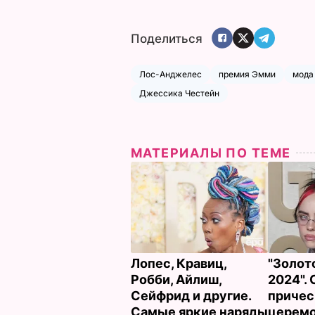
Поделиться
Лос-Анджелес
премия Эмми
мода
Джессика Честейн
МАТЕРИАЛЫ ПО ТЕМЕ
Лопес, Кравиц,
"Золот
Робби, Айлиш,
2024".
Сейфрид и другие.
причес
Самые яркие наряды
церемо