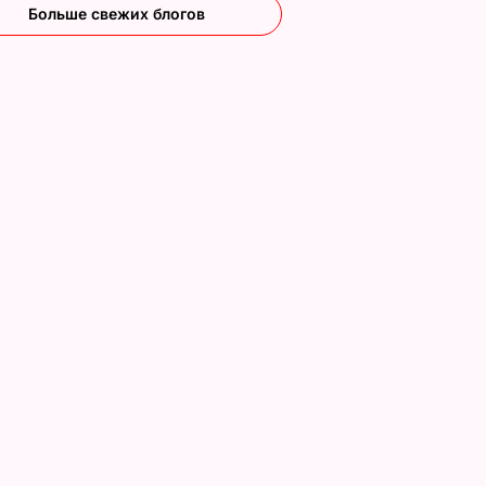
Больше свежих блогов
о с
Три важных шага – и
Тину Кароль,
ая гора
ваш салат из свеклы
которая "впервые в
о пух,
будет невероятным
жизни расслабилас
ова.
и поверила
7 августа, 17.29
БУЛЬВАР
ий
чувствам", вызвали
на допрос. Что
произошло
ВАР