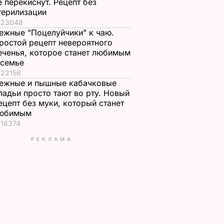
е перекиснут. Рецепт без
терилизации
23048
ежные "Поцелуйчики" к чаю.
ростой рецепт невероятного
еченья, которое станет любимым
 семье
22156
ежные и пышные кабачковые
ладьи просто тают во рту. Новый
ецепт без муки, который станет
юбимым
16374
РЕКЛАМА