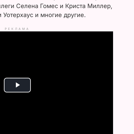
ллеги Селена Гомес и Криста Миллер,
 Уотерхаус и многие другие.
РЕКЛАМА
P
l
a
y