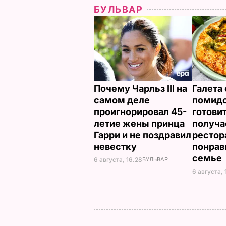
БУЛЬВАР
Почему Чарльз III на
Галета 
самом деле
помид
проигнорировал 45-
готовит
летие жены принца
получае
Гарри и не поздравил
рестор
невестку
понрав
семье
6 августа, 16.28
БУЛЬВАР
6 августа, 