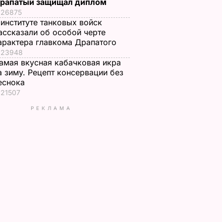
рапатый защищал диплом
26875
 институте танковых войск
ассказали об особой черте
арактера главкома Драпатого
23948
амая вкусная кабачковая икра
а зиму. Рецепт консервации без
еснока
21507
РЕКЛАМА