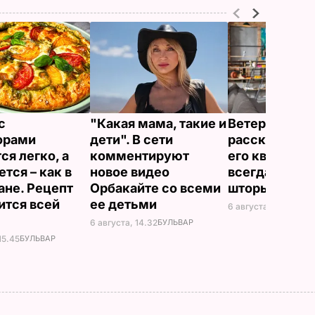
с
"Какая мама, такие и
Ветеран Ром
орами
дети". В сети
рассказал, п
ся легко, а
комментируют
его квартире
тся – как в
новое видео
всегда закр
ане. Рецепт
Орбакайте со всеми
шторы
ится всей
ее детьми
6 августа, 14.25
БУЛЬ
6 августа, 14.32
БУЛЬВАР
15.45
БУЛЬВАР