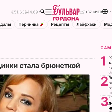
€51.63
$44.69
+37 КИЕВ
ндалы
Перчинка
Рецепты
Лайфхаки
Мод
САМ
1
"
т
динки стала брюнеткой
к
2
В
в
г
3
"
д
и