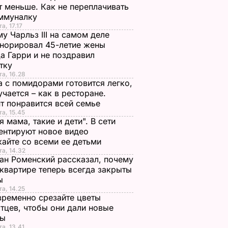
т меньше. Как не переплачивать
оммуналку
а, 17.17
у Чарльз III на самом деле
норировал 45-летие жены
а Гарри и не поздравил
стку
та, 16.28
а с помидорами готовится легко,
учается – как в ресторане.
т понравится всей семье
та, 15.45
я мама, такие и дети". В сети
нтируют новое видео
айте со всеми ее детьми
та, 14.32
ан Роменский рассказал, почему
 квартире теперь всегда закрыты
ы
та, 14.25
ременно срезайте цветы
тцев, чтобы они дали новые
ны
та, 13.41