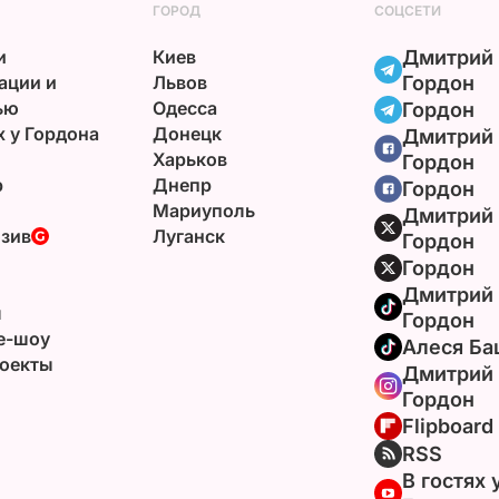
ГОРОД
СОЦСЕТИ
и
Киев
Дмитрий
ации и
Львов
Гордон
ью
Одесса
Гордон
х у Гордона
Донецк
Дмитрий
Харьков
Гордон
р
Днепр
Гордон
Мариуполь
Дмитрий
зив
Луганск
Гордон
Гордон
Дмитрий
ы
Гордон
e-шоу
Алеся Ба
оекты
Дмитрий
Гордон
Flipboard
RSS
В гостях 