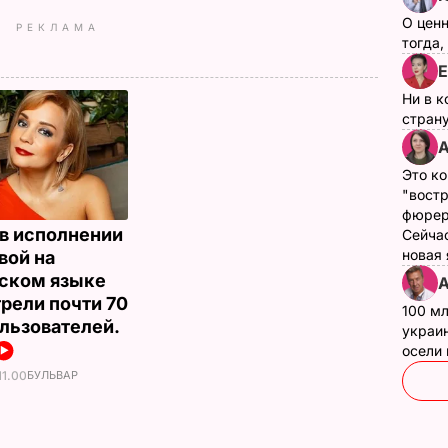
О цен
РЕКЛАМА
тогда,
Е
Ни в к
страну
А
Это ко
"вост
фюрер
в исполнении
Сейчас
новая
вой на
ском языке
А
рели почти 70
100 мл
ользователей.
украин
осели
11.00
БУЛЬВАР