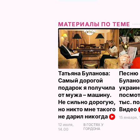
МАТЕРИАЛЫ ПО ТЕМЕ
Татьяна Буланова:
Песню 
Самый дорогой
Булано
подарок я получила
украин
от мужа – машину.
посмот
Не сильно дорогую,
тыс. п
но никто мне такого
Видео
не дарил никогда
15 января, 
12 июля,
В ГОСТЯХ У
ГОРДОНА
14.00