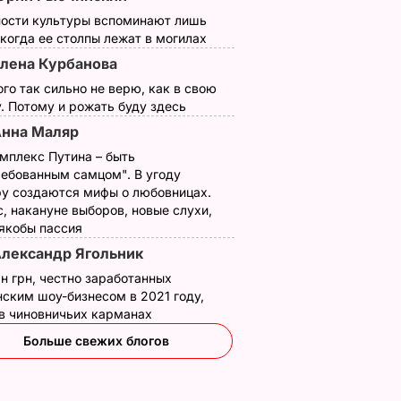
ности культуры вспоминают лишь
 когда ее столпы лежат в могилах
лена Курбанова
ого так сильно не верю, как в свою
. Потому и рожать буду здесь
нна Маляр
мплекс Путина – быть
ребованным самцом". В угоду
у создаются мифы о любовницах.
, накануне выборов, новые слухи,
 якобы пассия
лександр Ягольник
н грн, честно заработанных
ским шоу-бизнесом в 2021 году,
 в чиновничьих карманах
Больше свежих блогов