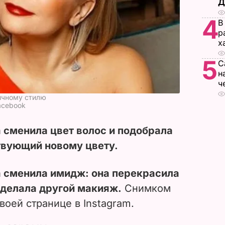
Д
4
В
р
х
5
С
н
ч
ычному стилю
Facebook
 сменила цвет волос и подобрала
твующий новому цвету.
а сменила имидж: она перекрасила
сделала другой макияж.
Снимком
воей странице в Instagram.