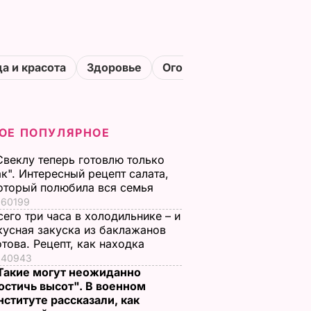
а и красота
Здоровье
Огороды
ОЕ ПОПУЛЯРНОЕ
Свеклу теперь готовлю только
ак". Интересный рецепт салата,
оторый полюбила вся семья
60199
сего три часа в холодильнике – и
кусная закуска из баклажанов
отова. Рецепт, как находка
40943
Такие могут неожиданно
остичь высот". В военном
нституте рассказали, как