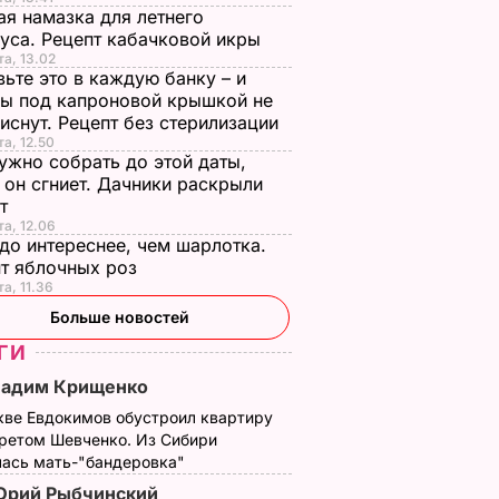
я намазка для летнего
уса. Рецепт кабачковой икры
та, 13.02
ьте это в каждую банку – и
ы под капроновой крышкой не
иснут. Рецепт без стерилизации
та, 12.50
ужно собрать до этой даты,
 он сгниет. Дачники раскрыли
ет
та, 12.06
до интереснее, чем шарлотка.
т яблочных роз
та, 11.36
Больше новостей
ГИ
Вадим Крищенко
кве Евдокимов обустроил квартиру
третом Шевченко. Из Сибири
лась мать-"бандеровка"
Юрий Рыбчинский