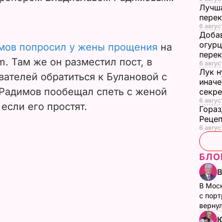
Лучша
перек
6 авгус
Добав
огурц
мов попросил у жены прощения
на
перек
m. Там же он разместил пост, в
6 авгус
Лук н
ателей обратиться к Булановой с
иначе
 Радимов пообещал спеть с женой
секр
6 авгус
если его простят.
Гораз
Рецеп
6 авгус
БЛО
В Мос
с пор
верну