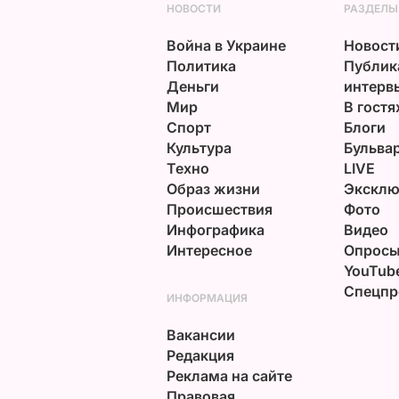
НОВОСТИ
РАЗДЕЛЫ
Война в Украине
Новост
Политика
Публик
Деньги
интерв
Мир
В гостя
Спорт
Блоги
Культура
Бульва
Техно
LIVE
Образ жизни
Эксклю
Происшествия
Фото
Инфографика
Видео
Интересное
Опрос
YouTub
Спецпр
ИНФОРМАЦИЯ
Вакансии
Редакция
Реклама на сайте
Правовая