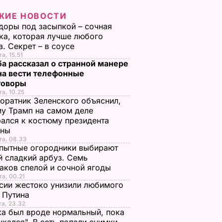
ЖИЕ НОВОСТИ
оры под засыпкой – сочная
ка, которая лучше любого
а. Секрет – в соусе
а, 15.51
а рассказал о странной манере
на вести телефонные
говоры
та, 10.25
оратник Зеленского объяснил,
у Трамп на самом деле
ался к костюму президента
ины
та, 08.33
пытные огородники выбирают
 сладкий арбуз. Семь
аков спелой и сочной ягоды
та, 00.21
сии жестоко унизили любимого
 Путина
та, 23.32
а был вроде нормальный, пока