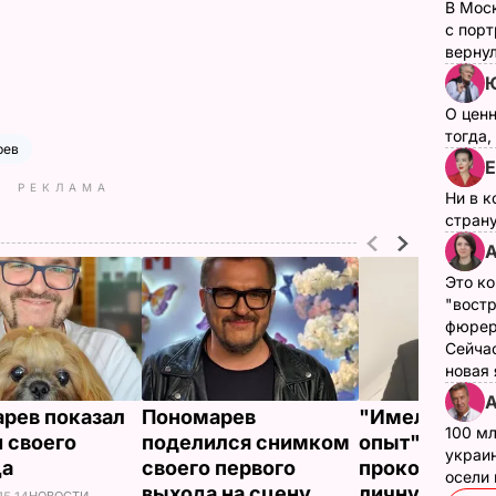
В Мос
с пор
верну
О цен
тогда,
рев
Е
РЕКЛАМА
Ни в к
страну
А
Это ко
"вост
фюрер
Сейчас
новая
А
рев показал
Пономарев
"Имел негат
100 мл
 своего
поделился снимком
опыт". Поно
украин
ца
своего первого
прокомменти
осели
выхода на сцену
личную жиз
НОВОСТИ