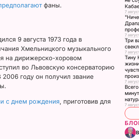
не сб
предполагают
фаны.
Каба
7 авгус
"Ниче
Драпа
проф
7 авгус
лся 9 августа 1973 года в
Три в
свек
нчания Хмельницкого музыкального
7 авгус
ся на дирижерско-хоровом
Тину 
жизни
ступил во Львовскую консерваторию
чувст
В 2006 году он получил звание
прои
7 авгус
ы.
Всего
минут
нату
и с днем рождения
, приготовив для
7 август
БЛО