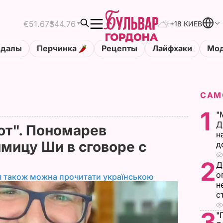
€51.67
$44.76
+18 КИЕВ
ндалы
Перчинка
Рецепты
Лайфхаки
Мод
САМ
1
"
Д
ют". Пономарев
н
мицу Ши в сговоре с
д
2
Д
о
л також можна прочитати українською
н
с
3
"