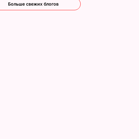
Больше свежих блогов
СТИ
стоко
"Димка был вроде
Гости думают, что
имого
нормальный, пока не
это закуска из
сбухался". В сеть
ресторана. Как
попали снимки
приготовить нежны
ЬВАР
Кабаевой с
баклажанные
Медведевым
рулетики без
лишнего жира
7 августа, 20.39
БУЛЬВАР
7 августа, 20.17
БУЛЬВАР