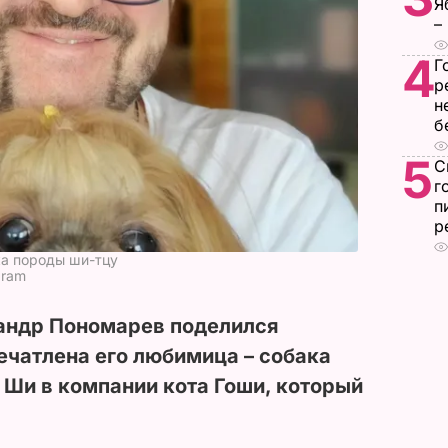
Я
–
4
Г
р
н
б
5
С
г
п
р
а породы ши-тцу
gram
андр Пономарев поделился
ечатлена его любимица – собака
 Ши в компании кота Гоши, который