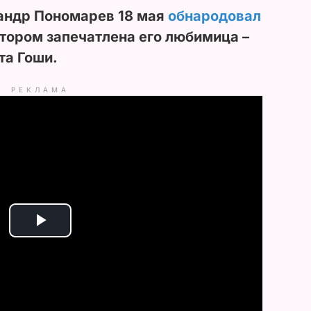
андр Пономарев 18 мая
обнародовал
отором запечатлена его любимица –
та Гоши.
РЕКЛАМА
P
l
a