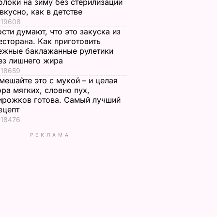
блоки на зиму без стерилизации
 вкусно, как в детстве
19608
ости думают, что это закуска из
есторана. Как приготовить
ежные баклажанные рулетики
ез лишнего жира
18659
мешайте это с мукой – и целая
ора мягких, словно пух,
ирожков готова. Самый лучший
ецепт
18476
РЕКЛАМА