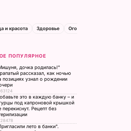
а и красота
Здоровье
Огороды
ОЕ ПОПУЛЯРНОЕ
Мишуня, дочка родилась!"
рапатый рассказал, как ночью
а позициях узнал о рождении
очери
63124
обавьте это в каждую банку – и
гурцы под капроновой крышкой
е перекиснут. Рецепт без
терилизации
28478
Пригласили лето в банки".