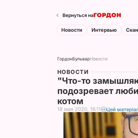
Вернуться на
Новости
Интервью
Ска
Гордон
Бульвар
Новости
НОВОСТИ
"Что-то замышля
подозревает люби
котом
18 мая 2020, 16.11
Цей матеріа