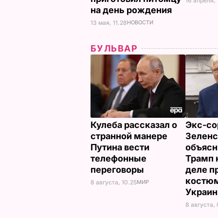
16 апреля, 
на день рождения
13 мая, 11.28
НОВОСТИ
БУЛЬВАР
Кулеба рассказал о
Экс-со
странной манере
Зеленс
Путина вести
объясн
телефонные
Трамп 
переговоры
деле п
костюм
8 августа, 10.25
МИР
Украи
8 августа,