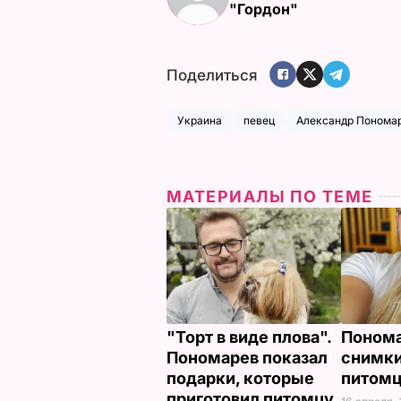
"Гордон"
Поделиться
Украина
певец
Александр Понома
МАТЕРИАЛЫ ПО ТЕМЕ
"Торт в виде плова".
Понома
Пономарев показал
снимки
подарки, которые
питом
приготовил питомцу