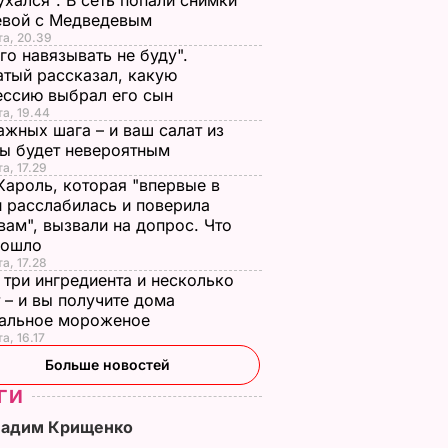
ухался". В сеть попали снимки
евой с Медведевым
та, 20.39
го навязывать не буду".
тый рассказал, какую
ессию выбрал его сын
та, 19.44
ажных шага – и ваш салат из
лы будет невероятным
та, 17.29
Кароль, которая "впервые в
 расслабилась и поверила
вам", вызвали на допрос. Что
зошло
та, 17.28
 три ингредиента и несколько
 – и вы получите дома
ральное мороженое
а, 16.17
Больше новостей
ГИ
Вадим Крищенко