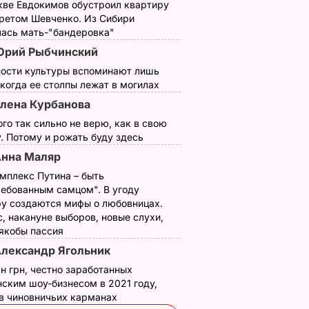
кве Евдокимов обустроил квартиру
третом Шевченко. Из Сибири
лась мать-"бандеровка"
Юрий Рыбчинский
ности культуры вспоминают лишь
 когда ее столпы лежат в могилах
лена Курбанова
ого так сильно не верю, как в свою
. Потому и рожать буду здесь
нна Маляр
мплекс Путина – быть
ребованным самцом". В угоду
у создаются мифы о любовницах.
, накануне выборов, новые слухи,
 якобы пассия
лександр Ягольник
ивный
н грн, честно заработанных
марев
ским шоу-бизнесом в 2021 году,
ровал
 в чиновничьих карманах
нь