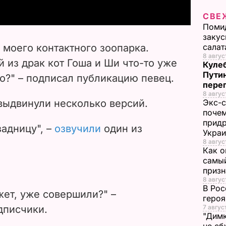
y
СВЕ
Помид
V
закус
 моего контактного зоопарка.
салат
i
8 август
 из драк кот Гоша и Ши что-то уже
Кулеб
Пути
о?" – подписал публикацию певец.
d
пере
8 авгус
e
ыдвинули несколько версий.
Экс-с
почем
придр
o
задницу", –
озвучили
один из
Укра
8 авгус
Как о
самый
призн
8 авгус
В Рос
ет, уже совершили?" –
героя
дписчики.
7 авгус
"Димк