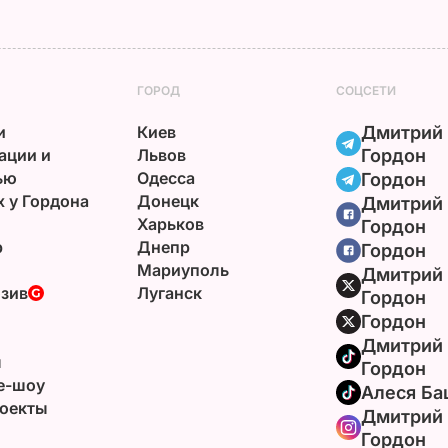
ГОРОД
СОЦСЕТИ
и
Киев
Дмитрий
ации и
Львов
Гордон
ью
Одесса
Гордон
х у Гордона
Донецк
Дмитрий
Харьков
Гордон
р
Днепр
Гордон
Мариуполь
Дмитрий
зив
Луганск
Гордон
Гордон
Дмитрий
ы
Гордон
e-шоу
Алеся Ба
оекты
Дмитрий
Гордон