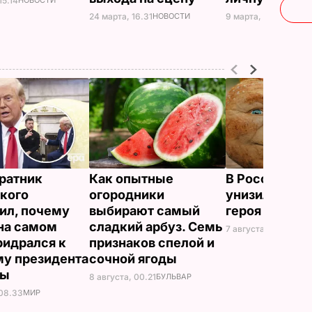
15.14
24 марта, 16.31
НОВОСТИ
9 марта, 13.02
НОВО
ратник
Как опытные
В России же
кого
огородники
унизили люб
ил, почему
выбирают самый
героя Путина
на самом
сладкий арбуз. Семь
7 августа, 23.32
БУЛ
ридрался к
признаков спелой и
у президента
сочной ягоды
ны
8 августа, 00.21
БУЛЬВАР
 08.33
МИР