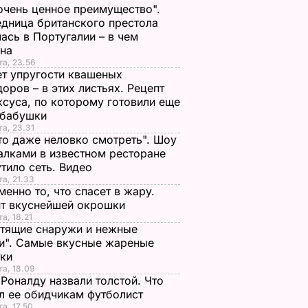
очень ценное преимущество".
дница британского престола
ась в Португалии – в чем
ина
та, 23.56
т упругости квашеных
оров – в этих листьях. Рецепт
ксуса, по которому готовили еще
 бабушки
та, 23.31
то даже неловко смотреть". Шоу
алками в известном ресторане
тило сеть. Видео
та, 21.33
менно то, что спасет в жару.
пт вкуснейшей окрошки
та, 18.21
тящие снаружи и нежные
и". Самые вкусные жареные
чки
та, 18.09
Роналду назвали толстой. Что
л ее обидчикам футболист
та, 17.50