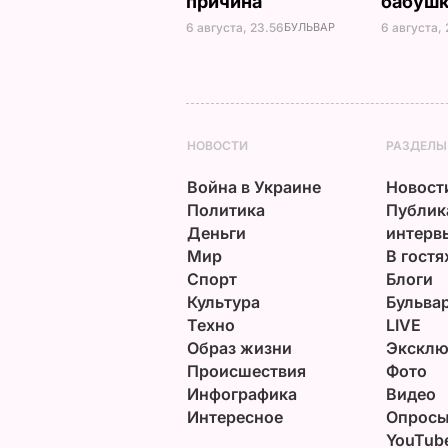
причина
бабуш
6 августа, 23.56
БУЛЬВАР
6 августа, 
НОВОСТИ
РАЗДЕЛЫ
Война в Украине
Новост
Политика
Публик
Деньги
интерв
Мир
В гостя
Спорт
Блоги
Культура
Бульва
Техно
LIVE
Образ жизни
Эксклю
Происшествия
Фото
Инфографика
Видео
Интересное
Опрос
YouTub