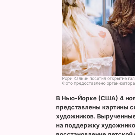
Рори Калкин посетил открытие га
Фото предоставлено организатор
В Нью-Йорке (США) 4 ноя
представлены картины с
художников. Вырученные
на поддержку художников
восстановление детской 