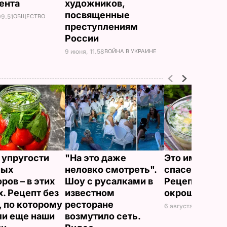
ента
художников,
посвященные
09.51
ОБЩЕСТВО
преступлениям
России
9 июня, 11.58
ВОЙНА В УКРАИНЕ
 упругости
"На это даже
Это именно то
ных
неловко смотреть".
спасет в жару
ров – в этих
Шоу с русалками в
Рецепт вкус
х. Рецепт без
известном
окрошки
, по которому
ресторане
6 августа, 18.21
БУЛЬ
ли еще наши
возмутило сеть.