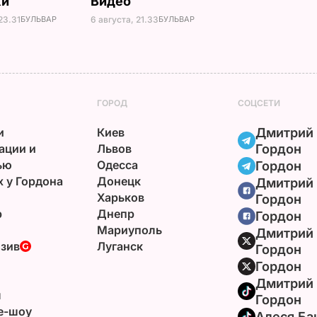
ки
Видео
23.31
БУЛЬВАР
6 августа, 21.33
БУЛЬВАР
ГОРОД
СОЦСЕТИ
и
Киев
Дмитрий
ации и
Львов
Гордон
ью
Одесса
Гордон
х у Гордона
Донецк
Дмитрий
Харьков
Гордон
р
Днепр
Гордон
Мариуполь
Дмитрий
зив
Луганск
Гордон
Гордон
Дмитрий
ы
Гордон
e-шоу
Алеся Ба