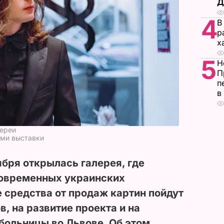
Д
4
В
р
х
5
Н
П
п
в
лереи
ами выставки
бря открылась галерея, где
овременных украинских
 средства от продаж картин пойдут
, на развитие проекта и на
больницы во Львове. Об этом