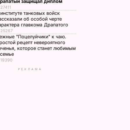
рапатый защищал диплом
27411
 институте танковых войск
ассказали об особой черте
арактера главкома Драпатого
25267
ежные "Поцелуйчики" к чаю.
ростой рецепт невероятного
еченья, которое станет любимым
 семье
19390
РЕКЛАМА