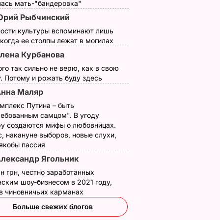
лась мать-"бандеровка"
Юрий Рыбчинский
ности культуры вспоминают лишь
 когда ее столпы лежат в могилах
лена Курбанова
ого так сильно не верю, как в свою
. Потому и рожать буду здесь
нна Маляр
мплекс Путина – быть
ребованным самцом". В угоду
у создаются мифы о любовницах.
, накануне выборов, новые слухи,
 якобы пассия
лександр Ягольник
н грн, честно заработанных
ским шоу-бизнесом в 2021 году,
 в чиновничьих карманах
Больше свежих блогов