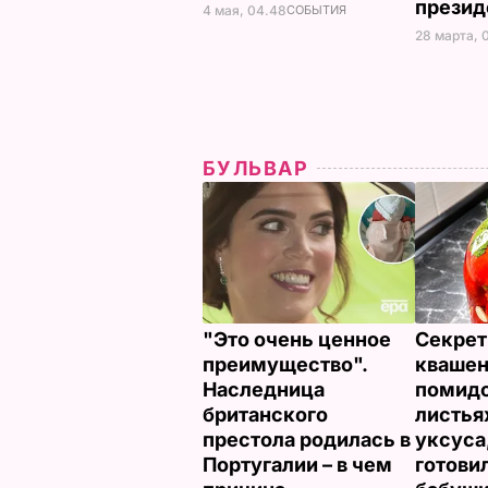
презид
4 мая, 04.48
СОБЫТИЯ
28 марта, 
БУЛЬВАР
"Это очень ценное
Секрет
преимущество".
кваше
Наследница
помидо
британского
листья
престола родилась в
уксуса
Португалии – в чем
готови