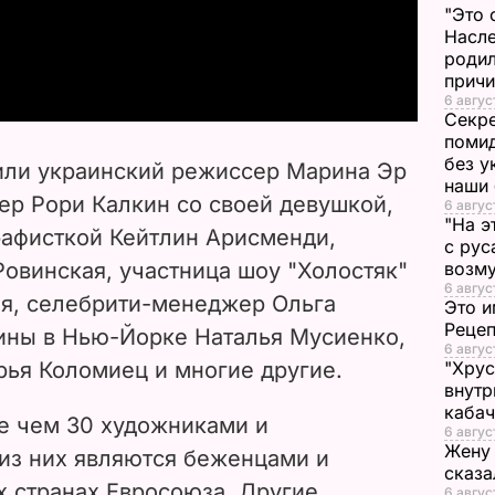
"Это 
Насле
a
родил
прич
y
6 авгус
Секре
V
помид
без у
или украинский режиссер Марина Эр
наши
i
ер Рори Калкин со своей девушкой,
6 авгус
"На э
афисткой Кейтлин Арисменди,
d
с рус
овинская, участница шоу "Холостяк"
возму
e
6 авгус
я, селебрити-менеджер Ольга
Это и
Реце
ины в Нью-Йорке Наталья Мусиенко,
o
6 авгус
рья Коломиец и многие другие.
"Хрус
внутр
каба
е чем 30 художниками и
6 авгус
Жену 
из них являются беженцами и
сказа
х странах Евросоюза. Другие
6 авгус