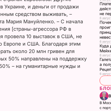
Плате
в Украине, и деньги от продажи
дейст
енным средством выживать, –
не пе
6 август
та Мария Мануйленко. – С начала
Почем
проиг
ния [страны-агрессора РФ в
принц
я провела 10 выставок в США, не
неве
6 авгус
о Европе и США. Благодаря этим
Куда 
рать около 20 млн гривен для
Мейхе
6 авгус
рых 50% направлены на поддержку
Галет
а пол
 50% – на гуманитарные нужды и
Рецеп
6 авгус
БЛО
В Мос
с пор