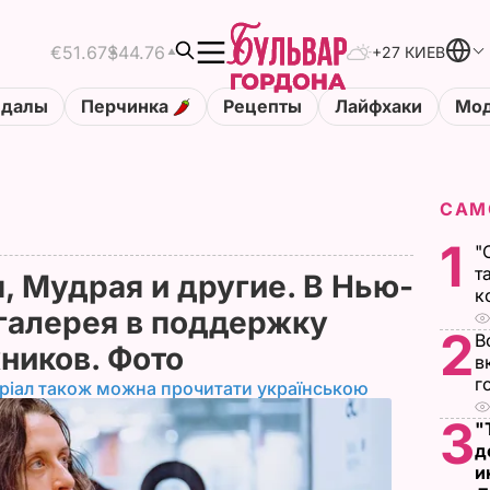
€51.67
$44.76
+27 КИЕВ
ндалы
Перчинка
Рецепты
Лайфхаки
Мод
САМ
1
"
т
, Мудрая и другие. В Нью-
к
галерея в поддержку
2
В
ников. Фото
в
г
ріал також можна прочитати українською
3
"
д
и