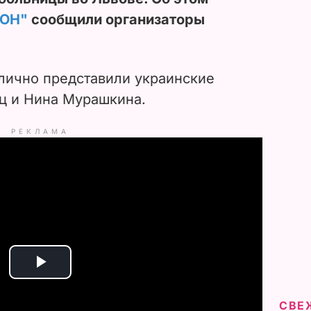
ОН"
сообщили организаторы
 лично представили украинские
ц и Нина Мурашкина.
РЕКЛАМА
P
l
СВЕ