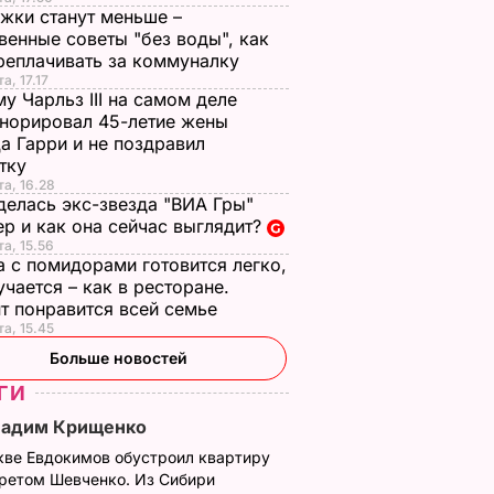
жки станут меньше –
венные советы "без воды", как
реплачивать за коммуналку
а, 17.17
у Чарльз III на самом деле
норировал 45-летие жены
а Гарри и не поздравил
стку
та, 16.28
делась экс-звезда "ВИА Гры"
р и как она сейчас выглядит?
та, 15.56
а с помидорами готовится легко,
учается – как в ресторане.
т понравится всей семье
та, 15.45
Больше новостей
ГИ
Вадим Крищенко
кве Евдокимов обустроил квартиру
третом Шевченко. Из Сибири