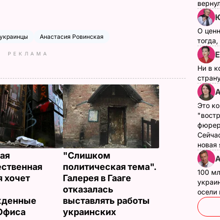
верну
О цен
украинцы
Анастасия Ровинская
тогда,
Е
РЕКЛАМА
Ни в к
страну
А
Это ко
"вост
фюрер
Сейчас
новая
ая
"Слишком
А
ственная
политическая тема".
100 мл
я хочет
Галерея в Гааге
украин
отказалась
осели
жденные
выставлять работы
Офиса
украинских