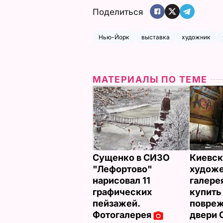
Поделиться
Нью-Йорк
выставка
художник
МАТЕРИАЛЫ ПО ТЕМЕ
Сущенко в СИЗО
Киевск
"Лефортово"
художе
нарисовал 11
галере
графических
купить
пейзажей.
повре
Фотогалерея
двери 