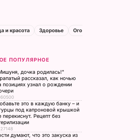
а и красота
Здоровье
Огороды
ОЕ ПОПУЛЯРНОЕ
Мишуня, дочка родилась!"
рапатый рассказал, как ночью
а позициях узнал о рождении
очери
60500
обавьте это в каждую банку – и
гурцы под капроновой крышкой
е перекиснут. Рецепт без
терилизации
27148
ости думают, что это закуска из