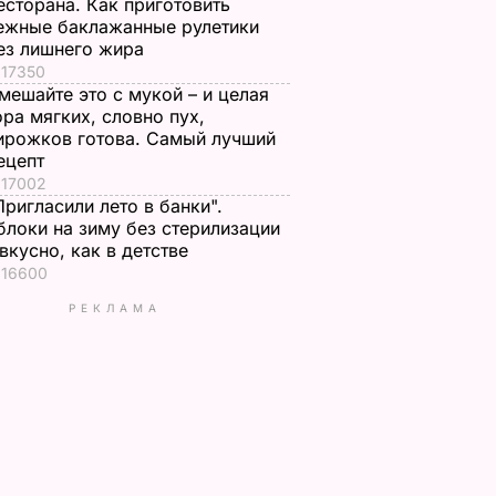
есторана. Как приготовить
ежные баклажанные рулетики
ез лишнего жира
17350
мешайте это с мукой – и целая
ора мягких, словно пух,
ирожков готова. Самый лучший
ецепт
17002
Пригласили лето в банки".
блоки на зиму без стерилизации
 вкусно, как в детстве
16600
РЕКЛАМА