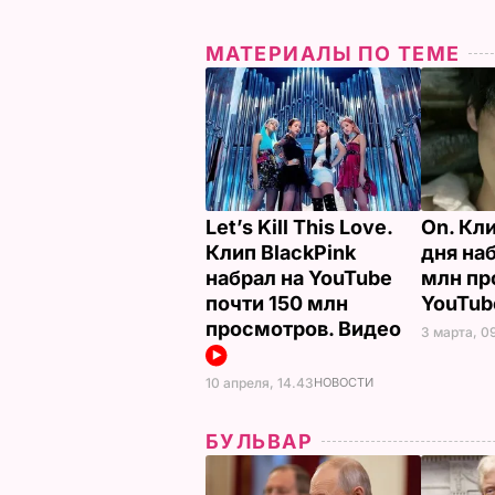
МАТЕРИАЛЫ ПО ТЕМЕ
Let’s Kill This Love.
On. Кли
Клип BlackPink
дня на
набрал на YouTube
млн пр
почти 150 млн
YouTub
просмотров. Видео
3 марта, 0
10 апреля, 14.43
НОВОСТИ
БУЛЬВАР