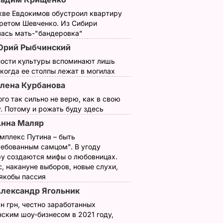
кве Евдокимов обустроил квартиру
третом Шевченко. Из Сибири
лась мать-"бандеровка"
Юрий Рыбчинский
ности культуры вспоминают лишь
 когда ее столпы лежат в могилах
лена Курбанова
ого так сильно не верю, как в свою
. Потому и рожать буду здесь
нна Маляр
мплекс Путина – быть
ребованным самцом". В угоду
у создаются мифы о любовницах.
, накануне выборов, новые слухи,
 якобы пассия
лександр Ягольник
н грн, честно заработанных
ским шоу-бизнесом в 2021 году,