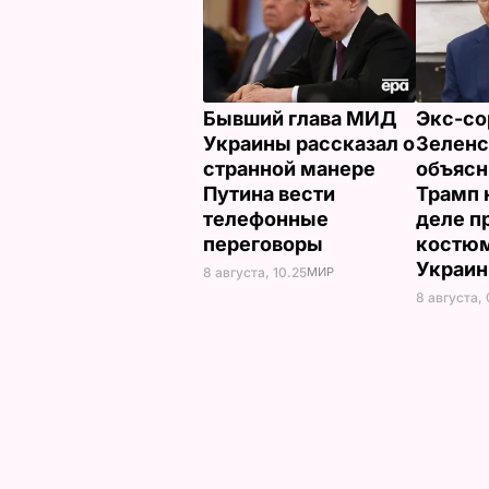
Бывший глава МИД
Экс-со
Украины рассказал о
Зеленс
странной манере
объясн
Путина вести
Трамп 
телефонные
деле п
переговоры
костюм
Украи
8 августа, 10.25
МИР
8 августа,