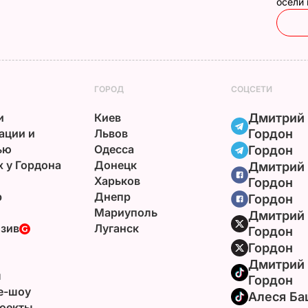
осели
ГОРОД
СОЦСЕТИ
и
Киев
Дмитрий
ации и
Львов
Гордон
ью
Одесса
Гордон
х у Гордона
Донецк
Дмитрий
Харьков
Гордон
р
Днепр
Гордон
Мариуполь
Дмитрий
зив
Луганск
Гордон
Гордон
Дмитрий
ы
Гордон
e-шоу
Алеся Ба
оекты