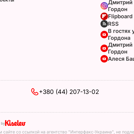
Дмитрий
Гордон
Flipboard
RSS
В гостях 
Гордона
Дмитрий
Гордон
Алеся Ба
+380 (44) 207-13-02
 by
 сайте со ссылкой на агентство "Интерфакс-Украина", не подл