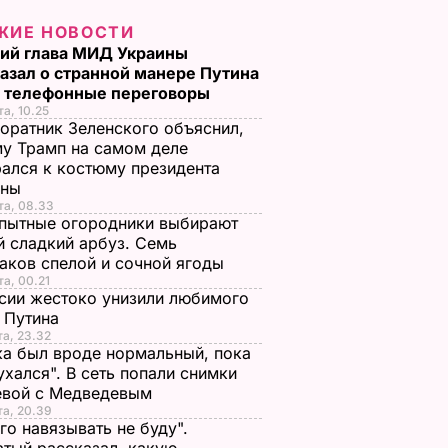
ЖИЕ НОВОСТИ
ий глава МИД Украины
азал о странной манере Путина
и телефонные переговоры
та, 10.25
оратник Зеленского объяснил,
у Трамп на самом деле
ался к костюму президента
ины
ьюстел
та, 08.33
пытные огородники выбирают
космосе.
 сладкий арбуз. Семь
аков спелой и сочной ягоды
ОСТИ
та, 00.21
сии жестоко унизили любимого
 Путина
та, 23.32
а был вроде нормальный, пока
ухался". В сеть попали снимки
евой с Медведевым
та, 20.39
го навязывать не буду".