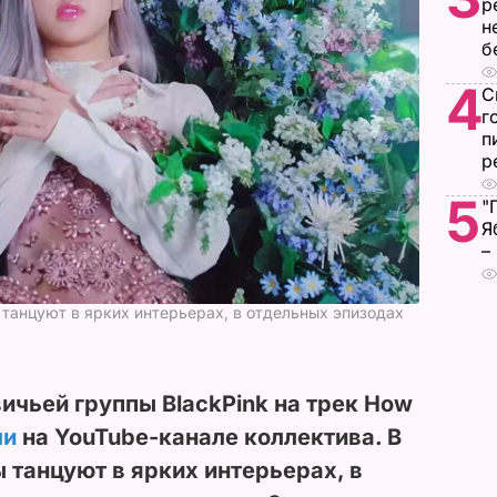
р
н
б
4
С
г
п
р
5
"
Я
–
 танцуют в ярких интерьерах, в отдельных эпизодах
чьей группы BlackPink на трек How
ли
на YouTube-канале коллектива. В
 танцуют в ярких интерьерах, в