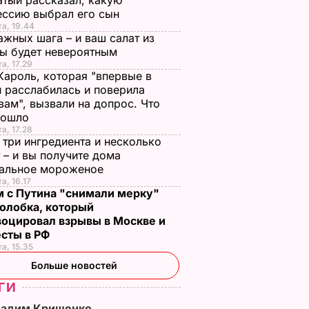
тый рассказал, какую
ессию выбрал его сын
та, 19.44
ажных шага – и ваш салат из
лы будет невероятным
та, 17.29
стоко
"Димка был вроде
Гости думают, что
Кароль, которая "впервые в
 расслабилась и поверила
имого
нормальный, пока не
это закуска из
вам", вызвали на допрос. Что
сбухался". В сеть
ресторана. Как
зошло
попали снимки
приготовить нежны
ЬВАР
та, 17.28
Кабаевой с
баклажанные
 три ингредиента и несколько
Медведевым
рулетики без
 – и вы получите дома
ральное мороженое
лишнего жира
7 августа, 20.39
БУЛЬВАР
а, 16.17
7 августа, 20.17
БУЛЬВАР
м с Путина "снимали мерку"
олобка, который
воцировал взрывы в Москве и
есты в РФ
та, 15.35
Больше новостей
ГИ
Вадим Крищенко