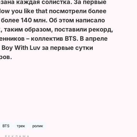
зана каждая солистка. За первые
ow you like that посмотрели более
– более 140 млн. Об этом написало
nk, таким образом, поставили рекорд,
енников – коллектив BTS. В апреле
к Boy With Luv за первые сутки
ров.
BTS
трек
ролик
РЕКЛАМА