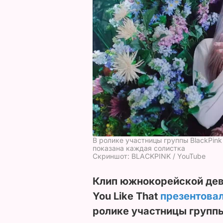
В ролике участницы группы BlackPink
показана каждая солистка
Скриншот: BLACKPINK / YouTube
Клип южнокорейской деви
You Like That
презентова
ролике участницы группы