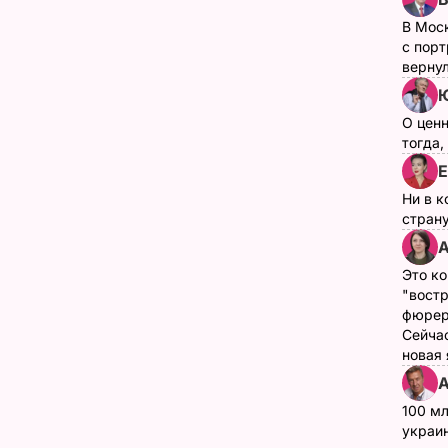
В Мос
с пор
верну
О цен
тогда,
Е
Ни в к
страну
А
Это ко
"вост
фюрер
Сейчас
новая
А
100 мл
украин