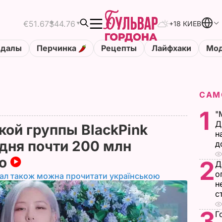
€51.67
$44.76
+18 КИЕВ
ндалы
Перчинка
Рецепты
Лайфхаки
Мод
САМ
1
"
Д
ой группы BlackPink
н
 дня почти 200 млн
д
ео
2
Д
о
іал також можна прочитати українською
н
с
3
Г