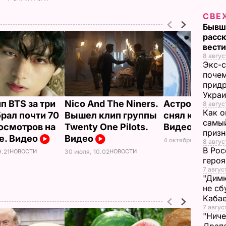
СВЕ
Бывш
расск
вест
8 авгус
Экс-с
почем
придр
Укра
п BTS за три
Nico And The Niners.
Астронавт Ф
8 авгус
Как о
брал почти 70
Вышел клип группы
снял клип в 
самый
осмотров на
Twenty One Pilots.
Видео
призн
e. Видео
Видео
4 октября, 14.12
НОВ
8 авгус
В Рос
9.21
НОВОСТИ
30 июля, 10.02
НОВОСТИ
героя
7 авгус
"Димк
не сб
Каба
7 авгус
"Ниче