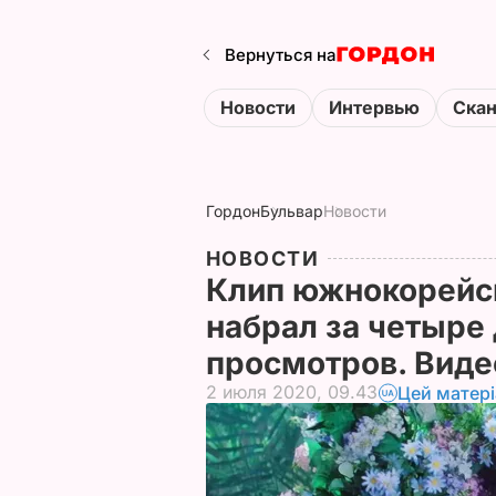
Вернуться на
Новости
Интервью
Ска
Гордон
Бульвар
Новости
НОВОСТИ
Клип южнокорейск
набрал за четыре
просмотров. Вид
2 июля 2020, 09.43
Цей матер