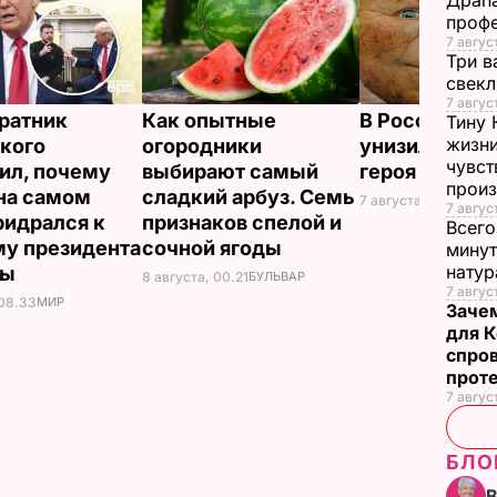
Драпа
проф
7 авгус
Три в
свек
7 авгус
ратник
Как опытные
В России же
Тину 
жизни
кого
огородники
унизили люб
чувст
ил, почему
выбирают самый
героя Путина
прои
на самом
сладкий арбуз. Семь
7 августа, 23.32
БУЛ
7 авгус
ридрался к
признаков спелой и
Всего
у президента
сочной ягоды
минут
нату
ны
8 августа, 00.21
БУЛЬВАР
7 август
 08.33
МИР
Заче
для К
спро
прот
7 авгус
БЛО