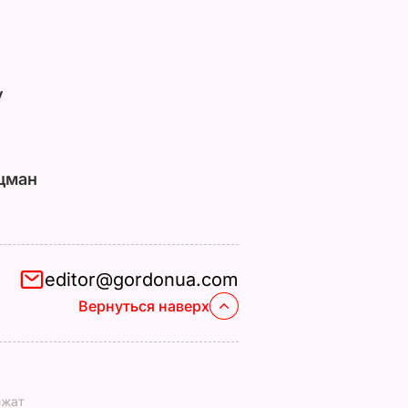
у
цман
editor@gordonua.com
Вернуться наверх
ежат