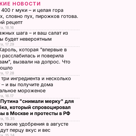
ЖИЕ НОВОСТИ
 400 г муки – и целая гора
х, словно пух, пирожков готова.
ий рецепт
а, 18.16
ажных шага – и ваш салат из
лы будет невероятным
та, 17.29
Кароль, которая "впервые в
 расслабилась и поверила
вам", вызвали на допрос. Что
зошло
та, 17.28
 три ингредиента и несколько
 – и вы получите дома
ральное мороженое
а, 16.17
 Путина "снимали мерку" для
бка, который спровоцировал
ы в Москве и протесты в РФ
та, 15.35
о такие удобрения в августе
дут перцу вкус и вес
та, 15.24