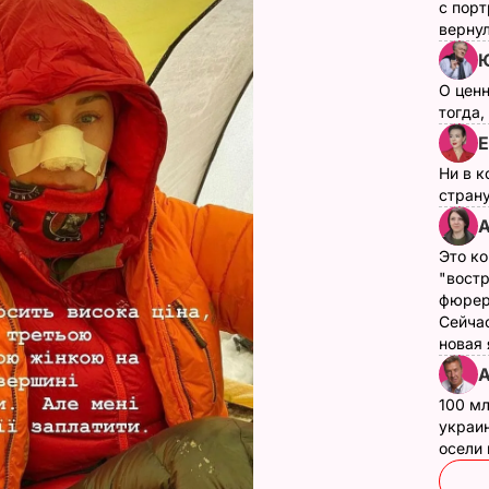
с пор
верну
О цен
тогда,
Е
Ни в к
страну
А
Это ко
"вост
фюрер
Сейчас
новая
А
100 мл
украин
осели