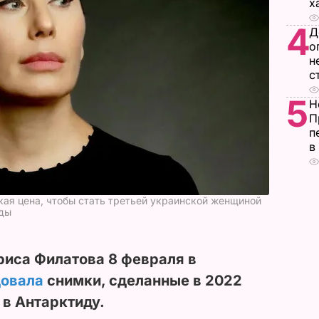
х
4
Д
о
н
с
5
Н
П
п
в
кая цена, чтобы стать третьей украинской женщиной
иды
риса Филатова 8 февраля в
довала
снимки, сделанные в 2022
 в Антарктиду.