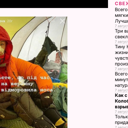
y
СВЕ
Всего
V
мягки
Лучш
i
7 август
Три в
свек
d
7 авгус
Тину 
e
жизни
чувст
прои
o
7 авгус
Всего
минут
нату
7 август
Как с
Коло
взрыв
7 авгус
Тольк
прида
7 авгус