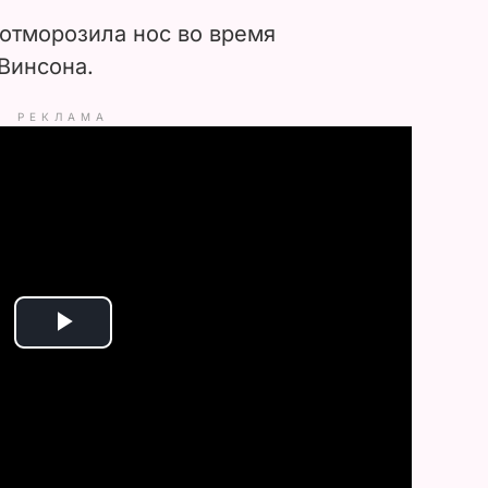
 отморозила нос во время
Винсона.
РЕКЛАМА
P
l
a