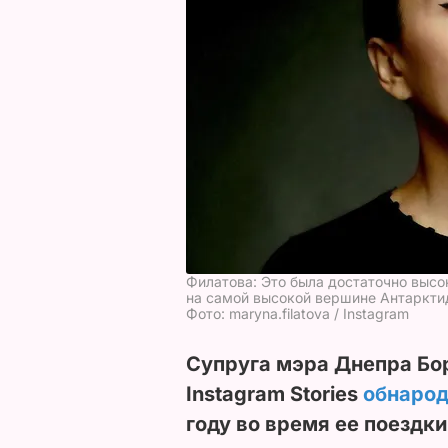
Филатова: Это была достаточно высо
на самой высокой вершине Антаркт
Фото: maryna.filatova / Instagram
Супруга мэра Днепра Бо
Instagram Stories
обнаро
году во время ее поездки