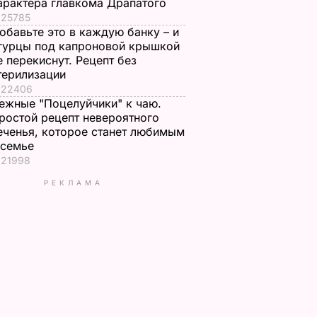
арактера главкома Драпатого
25785
обавьте это в каждую банку – и
гурцы под капроновой крышкой
е перекиснут. Рецепт без
терилизации
22406
ежные "Поцелуйчики" к чаю.
ростой рецепт невероятного
еченья, которое станет любимым
 семье
21998
РЕКЛАМА