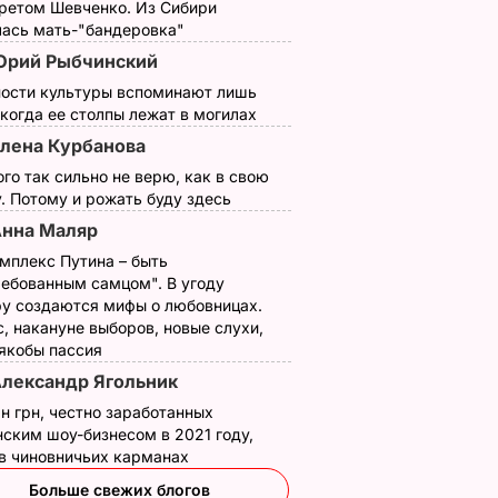
третом Шевченко. Из Сибири
лась мать-"бандеровка"
Юрий Рыбчинский
ности культуры вспоминают лишь
 когда ее столпы лежат в могилах
лена Курбанова
ого так сильно не верю, как в свою
. Потому и рожать буду здесь
нна Маляр
мплекс Путина – быть
ребованным самцом". В угоду
у создаются мифы о любовницах.
, накануне выборов, новые слухи,
 якобы пассия
лександр Ягольник
н грн, честно заработанных
ским шоу-бизнесом в 2021 году,
 в чиновничьих карманах
Больше свежих блогов