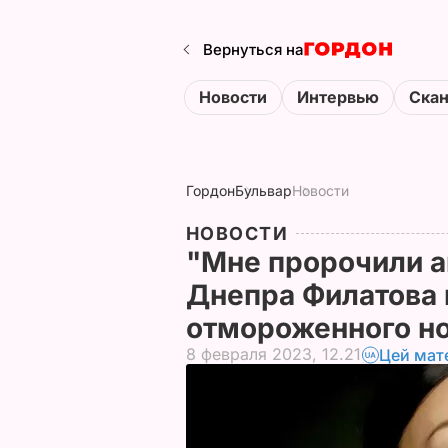
Вернуться на
Новости
Интервью
Ска
Гордон
Бульвар
Новости
НОВОСТИ
"Мне пророчили 
Днепра Филатова 
отмороженного н
8 февраля 2023, 12.21
Цей мат