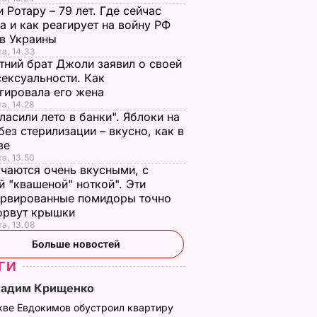
 Ротару – 79 лет. Где сейчас
а и как реагирует на войну РФ
ив Украины
та, 14.33
тний брат Джоли заявил о своей
ексуальности. Как
гировала его жена
та, 14.28
ласили лето в банки". Яблоки на
без стерилизации – вкусно, как в
тве
та, 13.50
чаются очень вкусными, с
й "квашеной" ноткой". Эти
ервированные помидоры точно
зорвут крышки
та, 13.08
Больше новостей
ГИ
Вадим Крищенко
кве Евдокимов обустроил квартиру