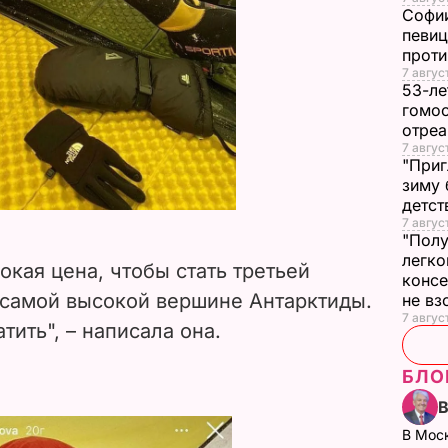
Софии
певиц
прот
7 авгус
53-ле
гомос
отреа
7 авгус
"Приг
зиму 
детс
7 авгус
"Полу
легко
окая цена, чтобы стать третьей
конс
самой высокой вершине Антарктиды.
не в
7 авгус
тить", – написала она.
БЛО
В Мос