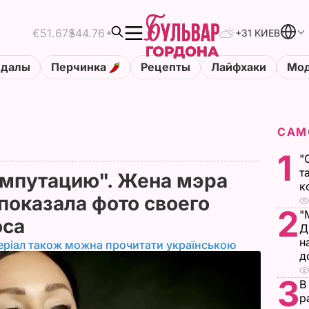
€51.67
$44.76
+31 КИЕВ
ндалы
Перчинка
Рецепты
Лайфхаки
Мод
САМ
1
"
т
ампутацию". Жена мэра
к
показала фото своего
2
"
оса
Д
н
еріал також можна прочитати українською
д
3
В
р