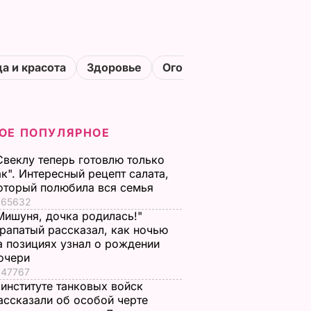
а и красота
Здоровье
Огороды
ОЕ ПОПУЛЯРНОЕ
Свеклу теперь готовлю только
ак". Интересный рецепт салата,
оторый полюбила вся семья
65632
Мишуня, дочка родилась!"
рапатый рассказал, как ночью
а позициях узнал о рождении
очери
47767
 институте танковых войск
ассказали об особой черте