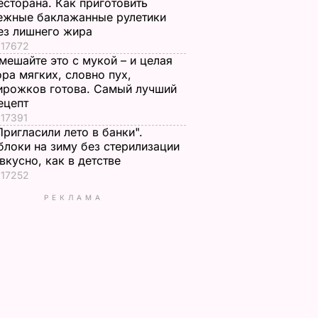
есторана. Как приготовить
ежные баклажанные рулетики
ез лишнего жира
17672
мешайте это с мукой – и целая
ора мягких, словно пух,
ирожков готова. Самый лучший
ецепт
17391
Пригласили лето в банки".
блоки на зиму без стерилизации
 вкусно, как в детстве
17252
РЕКЛАМА