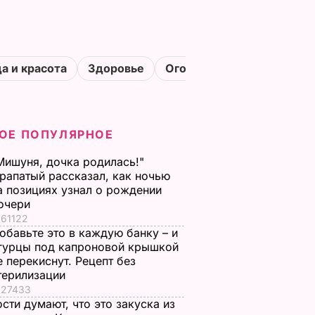
а и красота
Здоровье
Огороды
ОЕ ПОПУЛЯРНОЕ
Мишуня, дочка родилась!"
рапатый рассказал, как ночью
а позициях узнал о рождении
очери
61122
обавьте это в каждую банку – и
гурцы под капроновой крышкой
е перекиснут. Рецепт без
терилизации
27433
ости думают, что это закуска из