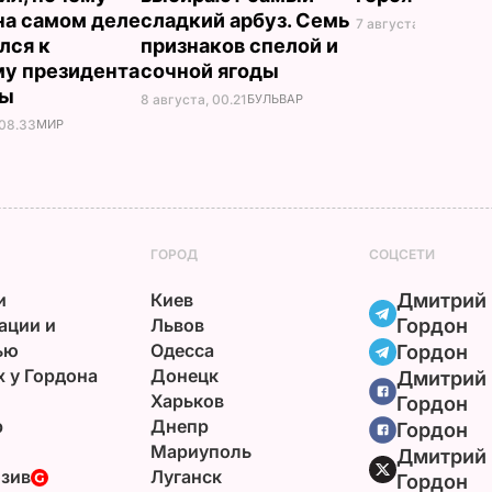
на самом деле
сладкий арбуз. Семь
7 августа, 23.32
БУЛ
лся к
признаков спелой и
у президента
сочной ягоды
ны
8 августа, 00.21
БУЛЬВАР
 08.33
МИР
ГОРОД
СОЦСЕТИ
и
Киев
Дмитрий
ации и
Львов
Гордон
ью
Одесса
Гордон
х у Гордона
Донецк
Дмитрий
Харьков
Гордон
р
Днепр
Гордон
Мариуполь
Дмитрий
зив
Луганск
Гордон