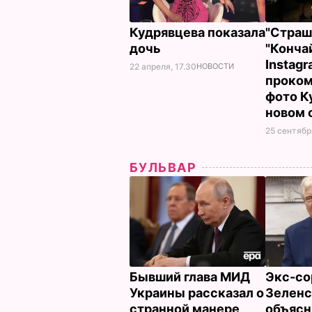
Кудрявцева показала
"Страш
дочь
"Кончай
Instag
22 апреля, 17.30
НОВОСТИ
проко
фото К
новом 
25 сентября
БУЛЬВАР
Бывший глава МИД
Экс-со
Украины рассказал о
Зеленс
странной манере
объясн