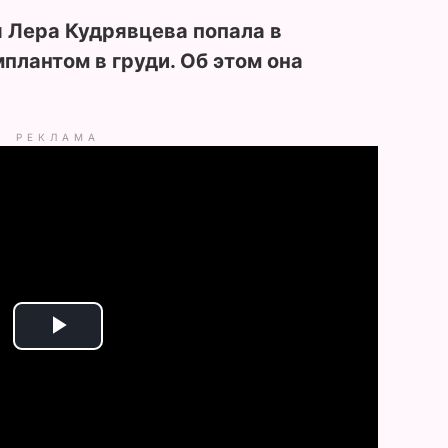
 Лера Кудрявцева попала в
плантом в груди. Об этом она
РЕКЛАМА
P
l
a