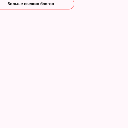
Больше свежих блогов
тала
46-летняя
Пластический
Кудрявцева
хирург Слоссер
беременна
перед камерой
ОСТИ
осмотрел грудь
3 мая, 17.27
НОВОСТИ
участницы конкур
"Мисс Украина 201
13 августа, 13.00
НОВОСТИ
стоко
"Димка был вроде
Гости думают, что
имого
нормальный, пока не
это закуска из
а
сбухался". В сеть
ресторана. Как