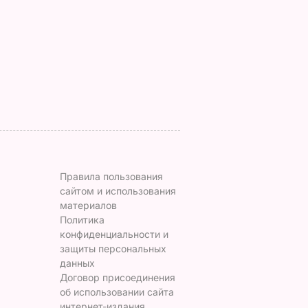
попали снимки
приготовить нежн
ЬВАР
Кабаевой с
баклажанные
Медведевым
рулетики без
лишнего жира
7 августа, 20.39
БУЛЬВАР
7 августа, 20.17
БУЛЬВАР
Правила пользования
сайтом и использования
материалов
Политика
конфиденциальности и
защиты персональных
данных
Договор присоединения
об использовании сайта
интернет-издания