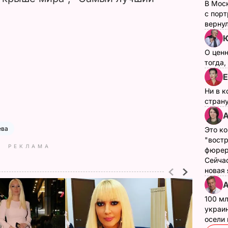
В Мос
с пор
верну
Ю
О цен
тогда,
Е
Ни в к
страну
А
ева
Это ко
"вост
РЕКЛАМА
фюрер
Сейчас
новая
А
100 мл
украин
осели