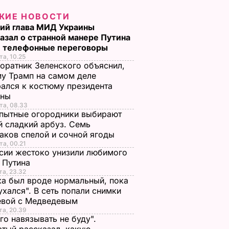
ЖИЕ НОВОСТИ
ий глава МИД Украины
азал о странной манере Путина
и телефонные переговоры
та, 10.25
оратник Зеленского объяснил,
у Трамп на самом деле
ался к костюму президента
ины
та, 08.33
пытные огородники выбирают
 сладкий арбуз. Семь
аков спелой и сочной ягоды
та, 00.21
сии жестоко унизили любимого
 Путина
та, 23.32
а был вроде нормальный, пока
ухался". В сеть попали снимки
евой с Медведевым
та, 20.39
го навязывать не буду".