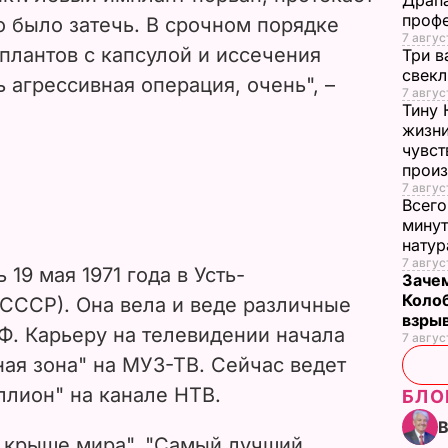
Драпа
проф
о было затечь. В срочном порядке
7 авгус
плантов с капсулой и иссечения
Три в
свек
 агрессивная операция, очень", –
7 авгус
Тину 
жизни
чувст
прои
7 авгус
Всего
минут
нату
7 авгус
19 мая 1971 года в Усть-
Зачем
Коло
 СССР). Она вела и веде различные
взры
Ф. Карьеру на телевидении начала
7 авгус
ая зона" на МУЗ-ТВ. Сейчас ведет
ллион" на канале НТВ.
БЛО
 крыше мира", "Самый лучший