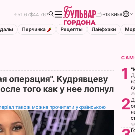
€51.67
$44.76
+18 КИЕВ
ндалы
Перчинка
Рецепты
Лайфхаки
Мод
САМ
1
"
Д
ая операция". Кудрявцеву
н
сле того как у нее лопнул
д
2
Д
о
теріал також можна прочитати українською
н
с
3
Г