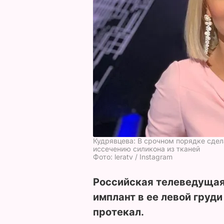
Кудрявцева: В срочном порядке сдел
иссечению силикона из тканей
Фото: leratv / Instagram
Российская телеведущая
имплант в ее левой груди
протекал.