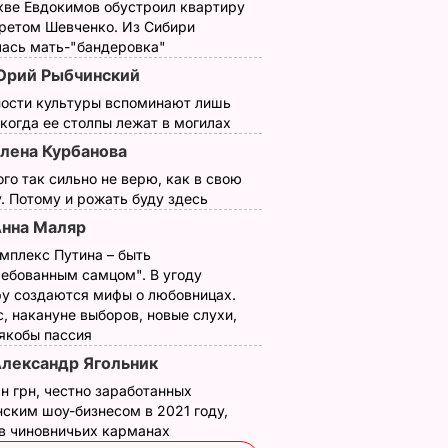
кве Евдокимов обустроил квартиру
третом Шевченко. Из Сибири
лась мать-"бандеровка"
рий Рыбчинский
ности культуры вспоминают лишь
 когда ее столпы лежат в могилах
лена Курбанова
ого так сильно не верю, как в свою
. Потому и рожать буду здесь
нна Маляр
мплекс Путина – быть
ребованным самцом". В угоду
у создаются мифы о любовницах.
, накануне выборов, новые слухи,
 якобы пассия
лександр Ягольник
н грн, честно заработанных
ским шоу-бизнесом в 2021 году,
 в чиновничьих карманах