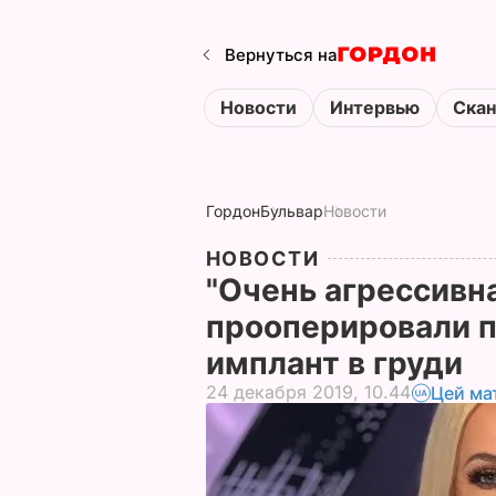
Вернуться на
Новости
Интервью
Ска
Гордон
Бульвар
Новости
НОВОСТИ
"Очень агрессивн
прооперировали по
имплант в груди
24 декабря 2019, 10.44
Цей ма