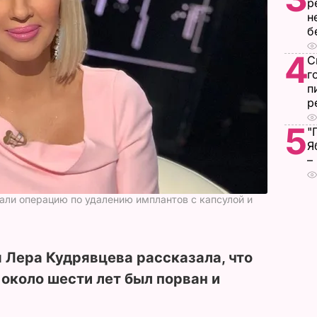
р
н
б
4
С
г
п
р
5
"
Я
–
али операцию по удалению имплантов с капсулой и
 Лера Кудрявцева рассказала, что
 около шести лет был порван и