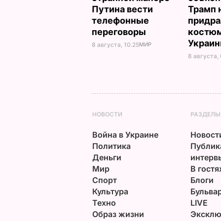
Путина вести
Трамп 
телефонные
придра
переговоры
костюм
Украи
8 августа, 10.25
МИР
8 августа,
НОВОСТИ
РАЗДЕЛЫ
Война в Украине
Новост
Политика
Публик
Деньги
интерв
Мир
В гостя
Спорт
Блоги
Культура
Бульва
Техно
LIVE
Образ жизни
Эксклю