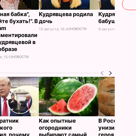
ная бабка",
Кудрявцева родила
Кудрявцева с
те бухать!". В
дочь
бабушкой
ram
13 августа, 16.45
НОВОСТИ
9 августа, 09.20
НОВ
мментировали
удрявцевой в
образе
, 15.15
НОВОСТИ
ратник
Как опытные
В России же
кого
огородники
унизили люб
ил, почему
выбирают самый
героя Путин