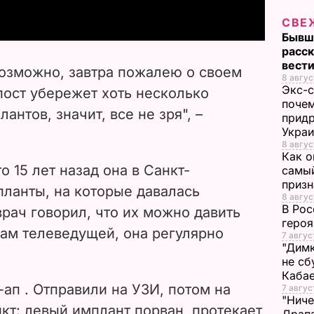
y
СВЕ
Бывш
расск
V
вест
возможно, завтра пожалею о своем
8 авгус
i
Экс-с
пост убережет хоть несколько
почем
антов, значит, все не зря", –
d
придр
Укра
8 авгус
e
Как о
о 15 лет назад она в Санкт-
самый
o
призн
планты, на которые давалась
8 авгус
В Рос
врач говорил, что их можно давить
героя
вам телеведущей, она регулярно
7 авгус
"Димк
не сб
Каба
ап . Отправили на УЗИ, потом на
7 авгус
"Ниче
кт: левый имплант порван, протекает