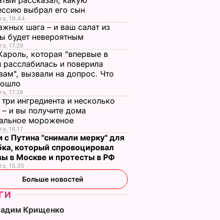
тый рассказал, какую
ессию выбрал его сын
та, 19.44
ажных шага – и ваш салат из
лы будет невероятным
та, 17.29
Кароль, которая "впервые в
 расслабилась и поверила
вам", вызвали на допрос. Что
зошло
та, 17.28
 три ингредиента и несколько
 – и вы получите дома
ральное мороженое
та, 16.17
 с Путина "снимали мерку" для
бка, который спровоцировал
вы в Москве и протесты в РФ
та, 15.35
Больше новостей
ГИ
Вадим Крищенко