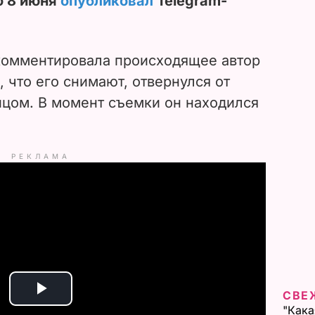
о 8 июня
опубликовал
Telegram-
рокомментировала происходящее автор
, что его снимают, отвернулся от
цом. В момент съемки он находился
РЕКЛАМА
СВЕ
P
"Кака