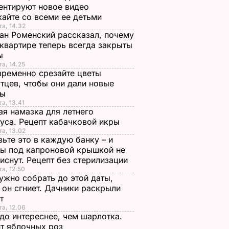
нтируют новое видео
айте со всеми ее детьми
та, 14.32
ан Роменский рассказал, почему
 квартире теперь всегда закрыты
ы
та, 14.25
ременно срезайте цветы
тцев, чтобы они дали новые
ны
та, 13.41
я намазка для летнего
уса. Рецепт кабачковой икры
та, 13.02
ьте это в каждую банку – и
ы под капроновой крышкой не
иснут. Рецепт без стерилизации
та, 12.50
ужно собрать до этой даты,
 он сгниет. Дачники раскрыли
ет
та, 12.06
до интереснее, чем шарлотка.
т яблочных роз