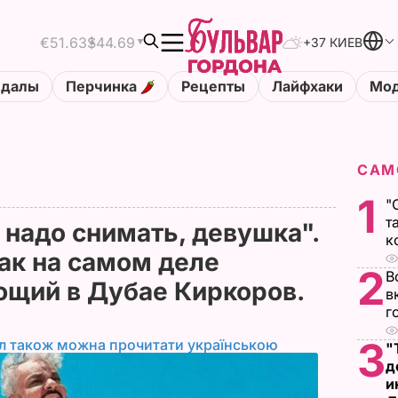
€51.63
$44.69
+37 КИЕВ
ндалы
Перчинка
Рецепты
Лайфхаки
Мод
САМ
1
"
т
 надо снимать, девушка".
к
как на самом деле
2
В
щий в Дубае Киркоров.
в
г
3
л також можна прочитати українською
"
д
и