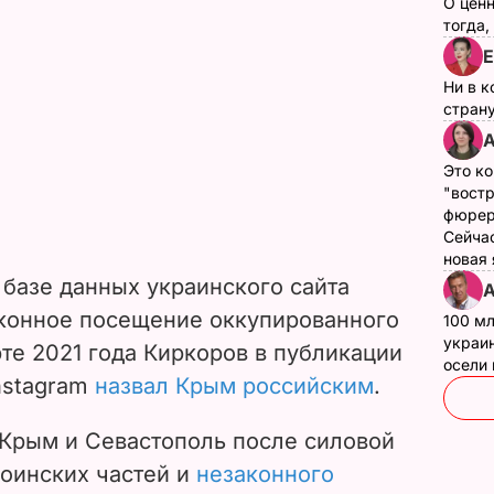
О цен
тогда,
Е
Ни в к
страну
А
Это ко
"вост
фюрер
Сейчас
новая
 базе данных украинского сайта
А
аконное посещение оккупированного
100 мл
украин
те 2021 года Киркоров в публикации
осели
Instagram
назвал Крым российским
.
 Крым и Севастополь после силовой
воинских частей и
незаконного