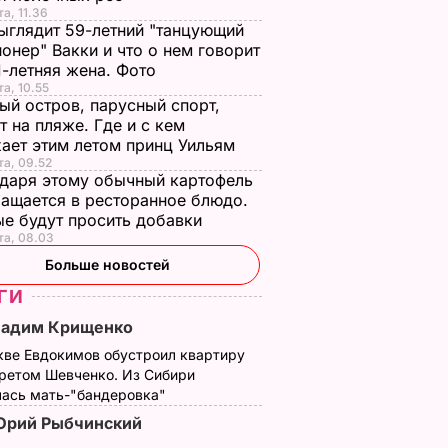
та, 11.36
ыглядит 59-летний "танцующий
онер" Вакки и что о нем говорит
1-летняя жена. Фото
та, 10.55
ый остров, парусный спорт,
т на пляже. Где и с кем
ает этим летом принц Уильям
та, 09.52
даря этому обычный картофель
ащается в ресторанное блюдо.
е будут просить добавки
та, 08.03
Больше новостей
ГИ
Вадим Крищенко
кве Евдокимов обустроил квартиру
третом Шевченко. Из Сибири
лась мать-"бандеровка"
Юрий Рыбчинский