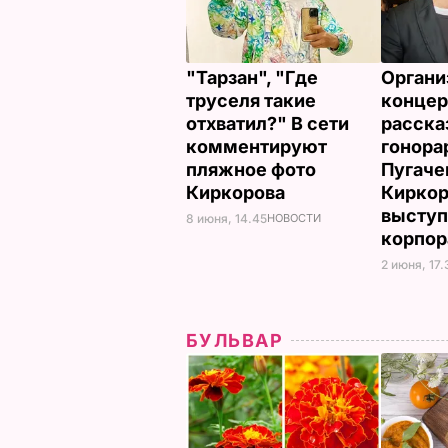
"Тарзан", "Где
Органи
труселя такие
концер
отхватил?" В сети
расска
комментируют
гонора
пляжное фото
Пугаче
Киркорова
Киркор
выступ
8 июня, 14.45
НОВОСТИ
корпор
2 июня, 17.
БУЛЬВАР