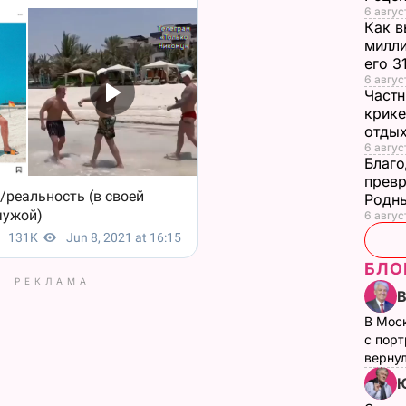
6 авгус
Как в
милли
его 3
6 авгус
Частн
крике
отдых
6 авгус
Благо
превр
Родны
6 авгус
БЛО
РЕКЛАМА
В Мос
с пор
верну