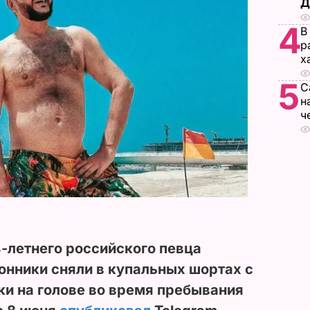
Д
4
В
р
х
5
С
н
ч
-летнего российского певца
онники сняли в купальных шортах с
и на голове во время пребывания