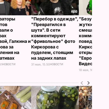
заторы
"Перебор в одежде",
"Безумие", "
тов
"Превратился в
жуткий", "Вы
зали о
шута". В сети
смешно". В с
рах
комментируют
комментиру
вой, Галкина и
"фривольное" фото
поведение
ова за
Киркорова с
Киркорова на
ления на
пуделем, стоящим
открытии
ативах
на задних лапах
"Евровидения
Видео
31
НОВОСТИ
31 мая, 15.50
НОВОСТИ
18 мая, 16.07
СКАНД