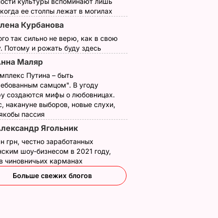
ности культуры вспоминают лишь
 когда ее столпы лежат в могилах
лена Курбанова
ого так сильно не верю, как в свою
. Потому и рожать буду здесь
нна Маляр
мплекс Путина – быть
ребованным самцом". В угоду
у создаются мифы о любовницах.
, накануне выборов, новые слухи,
 якобы пассия
лександр Ягольник
н грн, честно заработанных
ским шоу-бизнесом в 2021 году,
 в чиновничьих карманах
Больше свежих блогов