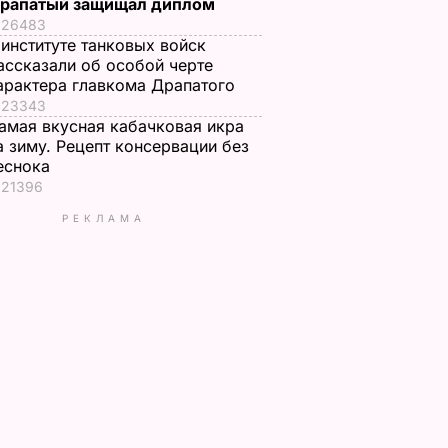
рапатый защищал диплом
26483
 институте танковых войск
ассказали об особой черте
арактера главкома Драпатого
23343
амая вкусная кабачковая икра
а зиму. Рецепт консервации без
еснока
21396
РЕКЛАМА