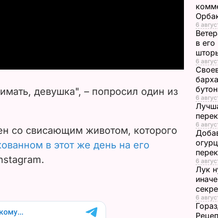
комме
l
Орбак
6 авгус
Ветер
a
в его
штор
y
6 авгус
Своев
V
барха
буто
имать, девушка", – попросил один из
6 авгус
i
Лучша
перек
d
6 авгус
лен со свисающим животом, которого
Добав
огурц
e
кованном в этот же день на его
перек
Instagram.
6 авгус
o
Лук н
иначе
секр
6 авгус
Гораз
Рецеп