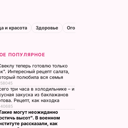
а и красота
Здоровье
Огороды
ОЕ ПОПУЛЯРНОЕ
Свеклу теперь готовлю только
ак". Интересный рецепт салата,
оторый полюбила вся семья
58045
сего три часа в холодильнике – и
кусная закуска из баклажанов
отова. Рецепт, как находка
40685
Такие могут неожиданно
остичь высот". В военном
нституте рассказали, как