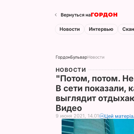
Вернуться на
Новости
Интервью
Ска
Гордон
Бульвар
Новости
НОВОСТИ
"Потом, потом. Не
В сети показали, 
выглядит отдыхаю
Видео
9 июня 2021, 14.01
Цей матеріа