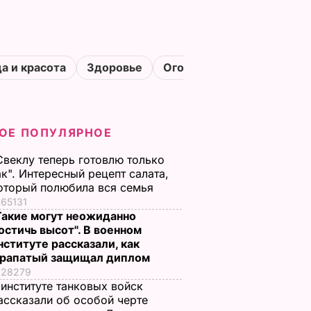
а и красота
Здоровье
Огороды
ОЕ ПОПУЛЯРНОЕ
Свеклу теперь готовлю только
ак". Интересный рецепт салата,
оторый полюбила вся семья
65131
Такие могут неожиданно
остичь высот". В военном
нституте рассказали, как
рапатый защищал диплом
28279
 институте танковых войск
ассказали об особой черте