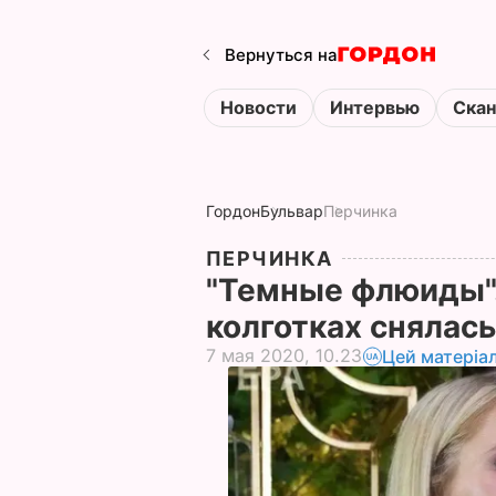
Вернуться на
Новости
Интервью
Ска
Гордон
Бульвар
Перчинка
ПЕРЧИНКА
"Темные флюиды".
колготках снялас
7 мая 2020, 10.23
Цей матеріа