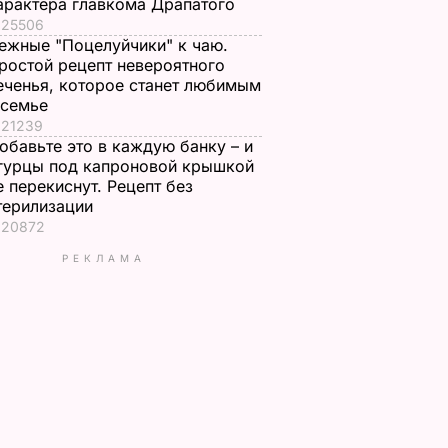
арактера главкома Драпатого
25506
ежные "Поцелуйчики" к чаю.
ростой рецепт невероятного
еченья, которое станет любимым
 семье
21239
обавьте это в каждую банку – и
гурцы под капроновой крышкой
е перекиснут. Рецепт без
терилизации
20872
РЕКЛАМА