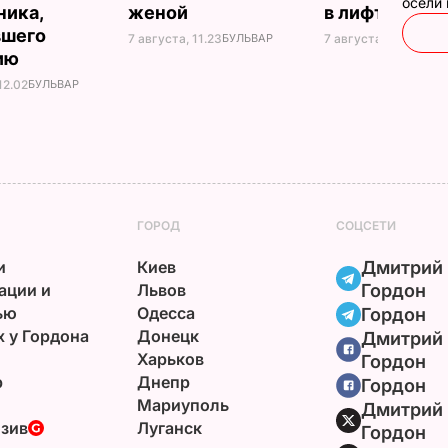
осели
ника,
женой
в лифте втр
вшего
7 августа, 11.23
БУЛЬВАР
7 августа, 10.23
БУЛ
ию
12.02
БУЛЬВАР
ГОРОД
СОЦСЕТИ
и
Киев
Дмитрий
ации и
Львов
Гордон
ью
Одесса
Гордон
х у Гордона
Донецк
Дмитрий
Харьков
Гордон
р
Днепр
Гордон
Мариуполь
Дмитрий
зив
Луганск
Гордон