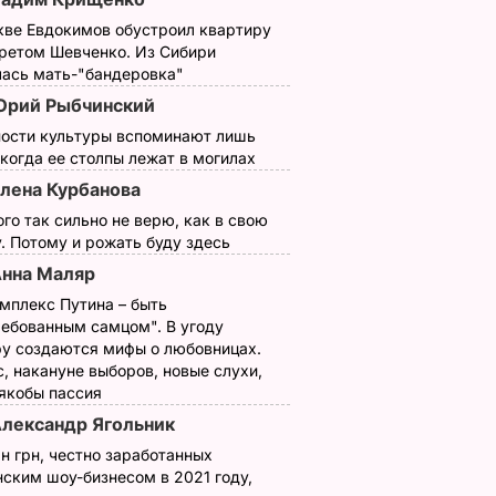
кве Евдокимов обустроил квартиру
третом Шевченко. Из Сибири
рена
лась мать-"бандеровка"
инский
рий Рыбчинский
ности культуры вспоминают лишь
ТИ
 когда ее столпы лежат в могилах
лена Курбанова
ого так сильно не верю, как в свою
. Потому и рожать буду здесь
нна Маляр
мплекс Путина – быть
ребованным самцом". В угоду
у создаются мифы о любовницах.
, накануне выборов, новые слухи,
 якобы пассия
новая
Пять минут – и
"Я не привык быть
лександр Ягольник
я
хрустящие горячие
вторым номером".
н грн, честно заработанных
елали
бутерброды с
Как золотой
ским шоу-бизнесом в 2021 году,
ое фото
тягучим сыром
медалист стал