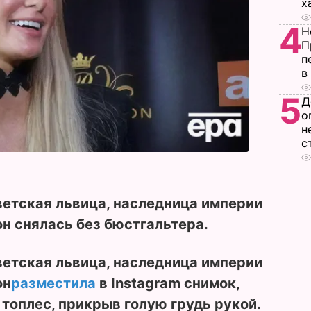
х
4
Н
П
п
в
5
Д
о
н
с
ветская львица, наследница империи
он снялась без бюстгальтера.
ветская львица, наследница империи
он
разместила
в Instagram снимок,
 топлес, прикрыв голую грудь рукой.