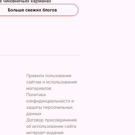
 в чиновничьих карманах
оем
готовы. Рецепт
главнокомандующ
Больше свежих блогов
сочной начинки
ВСУ – самое
ЬВАР
интересное о
7 августа, 09.47
БУЛЬВАР
Драпатом
7 августа, 09.47
ОБЩЕСТВО
Правила пользования
сайтом и использования
материалов
Политика
конфиденциальности и
защиты персональных
данных
Договор присоединения
об использовании сайта
интернет-издания