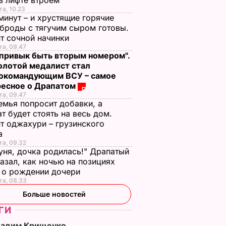
в лифте втроем
та, 10.23
минут – и хрустящие горячие
броды с тягучим сыром готовы.
т сочной начинки
та, 09.47
 привык быть вторым номером".
олотой медалист стал
нокомандующим ВСУ – самое
ресное о Драпатом
та, 09.47
емья попросит добавки, а
т будет стоять на весь дом.
т оджахури – грузинского
а
та, 09.32
ня, дочка родилась!" Драпатый
азал, как ночью на позициях
 о рождении дочери
та, 08.33
Больше новостей
ГИ
Вадим Крищенко