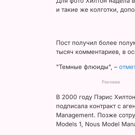
Для фото Хилтон надела 
и такие же колготки, доп
Пост получил более полу
тысяч комментариев, в о
"Темные флюиды", –
отме
В 2000 году Пэрис Хилтон
подписала контракт с аге
Management. Позже сотруд
Models 1, Nous Model Man