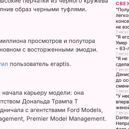
высокие перчатки из черного кружева
СВЕ
i
олнив образ черными туфлями.
"Полу
легко
d
конс
не в
e
7 авгус
"Я ег
миллиона просмотров и полутора
Умер 
o
– 63-
сновном с восторженными эмодзи.
7 авгус
"Я не
тил
пользователь eraptis.
сдела
7 авгус
Денис
до ос
смен
7 авгус
 начала карьеру модели: она
"У не
нтством Дональда Трампа T
вперв
жено
ничала с агентствами Ford Models,
7 авгус
Dante
agement, Premier Model Management.
Непра