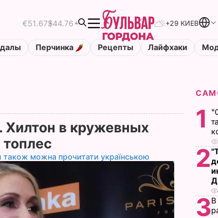
€51.67
$44.76
+29 КИЕВ
ндалы
Перчинка
Рецепты
Лайфхаки
Мод
САМ
1
"
т
 Хилтон в кружевных
к
ь топлес
2
"
л також можна прочитати українською
д
и
Д
3
В
р