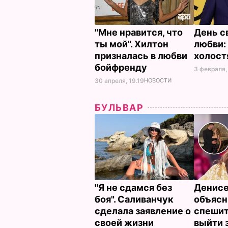
"Мне нравится, что
День с
ты мой". Хилтон
любви:
призналась в любви
холост
бойфренду
3 февраля,
30 апреля, 19.19
НОВОСТИ
БУЛЬВАР
"Я не сдамся без
Денис
боя". Саливанчук
объясн
сделала заявление о
спешит
своей жизни
выйти 