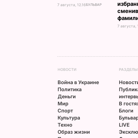
избран
7 августа, 12.16
БУЛЬВАР
смени
фамил
7 августа, 
НОВОСТИ
РАЗДЕЛЫ
Война в Украине
Новост
Политика
Публик
Деньги
интерв
Мир
В гостя
Спорт
Блоги
Культура
Бульва
Техно
LIVE
Образ жизни
Эксклю