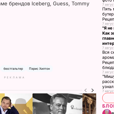
фото 
аме брендов Iceberg, Guess, Tommy
7 авгус
Пять 
бутер
Рецеп
7 авгус
"Я не
Как з
глав
инте
7 авгус
Вся с
арома
Рецеп
блюд
бюстгальтер
Пэрис Хилтон
7 авгус
"Мишу
РЕКЛАМА
расск
узнал
7 авгус
БЛО