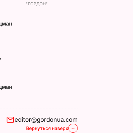
"ГОРДОН"
цман
у
цман
editor@gordonua.com
Вернуться наверх