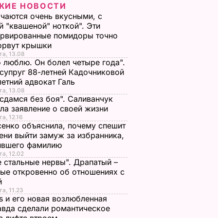
ЖИЕ НОВОСТИ
чаются очень вкусными, с
й "квашеной" ноткой". Эти
ервированные помидоры точно
зорвут крышки
та, 13.08
о люблю. Он болел четыре года".
супруг 88-летней Кадочниковой
летний адвокат Галь
та, 13.08
 сдамся без боя". Саливанчук
ла заявление о своей жизни
та, 12.16
енко объяснила, почему спешит
ени выйти замуж за избранника,
ившего фамилию
та, 12.02
е стальные нервы". Драпатый –
ые откровенно об отношениях с
й
та, 11.23
s и его новая возлюбленная
вда сделали романтическое