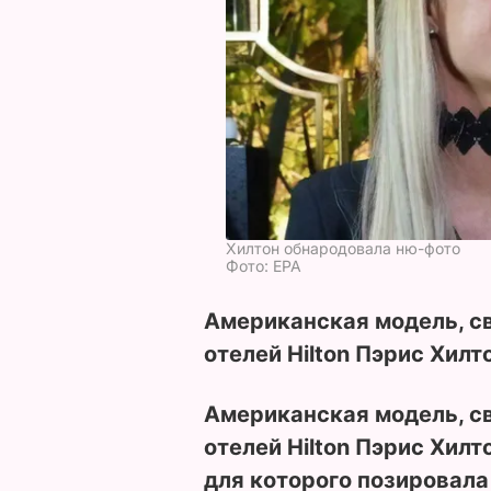
Хилтон обнародовала ню-фото
Фото: EPA
Американская модель, с
отелей Hilton Пэрис Хилт
Американская модель, с
отелей Hilton Пэрис Хилт
для которого позировала