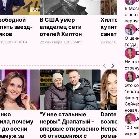
В Мос
с пор
вободной
В США умер
Хилтон наме
верну
 пять звезд-
владелец сети
купить укра
Ю
яков
отелей Хилтон
санаторий
О цен
 15.00
НОВОСТИ
22 сентября, 08.35
МИР
26 июля, 17.19
НОВОС
тогда,
Е
Ни в к
страну
А
Это ко
"вост
фюрер
Сейчас
новая
енко
"У нее стальные
Dantes и его 
А
ила, почему
нервы". Драпатый –
возлюбленна
100 мл
 до осени
впервые откровенно
Неправда сд
украин
замуж за
об отношениях с
романтическ