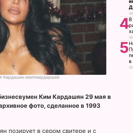
и
Д
4
В
р
х
5
Н
П
п
в
нал Кардашян миллиардершей
бизнесвумен Ким Кардашян 29 мая в
архивное фото, сделанное в 1993
ян позирует в сером свитере и с