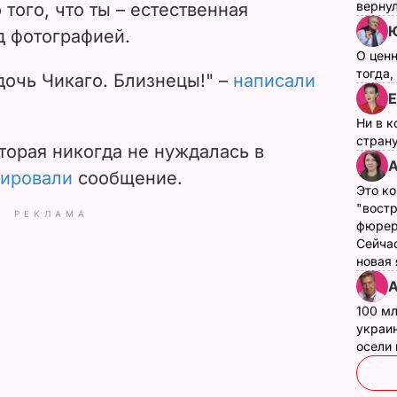
верну
того, что ты – естественная
Ю
 фотографией.
О цен
тогда,
дочь Чикаго. Близнецы!" –
написали
Е
Ни в к
страну
оторая никогда не нуждалась в
А
ировали
сообщение.
Это ко
"вост
РЕКЛАМА
фюрер
Сейчас
новая
А
100 мл
украин
осели