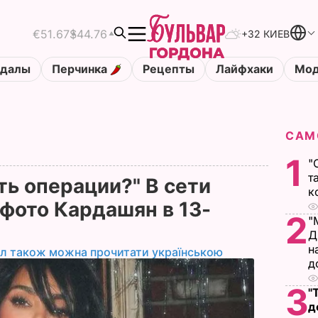
€51.67
$44.76
+32 КИЕВ
ндалы
Перчинка
Рецепты
Лайфхаки
Мод
САМ
1
"
т
ть операции?" В сети
к
 фото Кардашян в 13-
2
"
Д
н
ал також можна прочитати українською
д
3
"
д