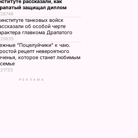
нституте рассказали, как
рапатый защищал диплом
28746
 институте танковых войск
ассказали об особой черте
арактера главкома Драпатого
25635
ежные "Поцелуйчики" к чаю.
ростой рецепт невероятного
еченья, которое станет любимым
 семье
21733
РЕКЛАМА