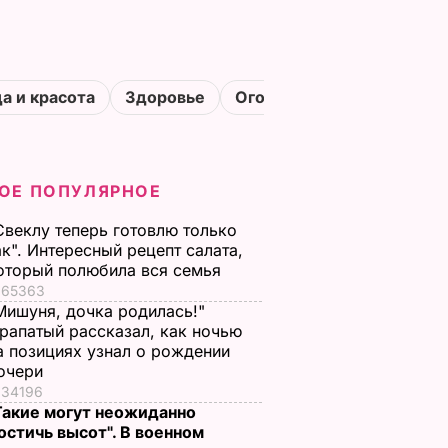
а и красота
Здоровье
Огороды
ОЕ ПОПУЛЯРНОЕ
Свеклу теперь готовлю только
ак". Интересный рецепт салата,
оторый полюбила вся семья
65363
Мишуня, дочка родилась!"
рапатый рассказал, как ночью
а позициях узнал о рождении
очери
34196
Такие могут неожиданно
остичь высот". В военном