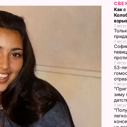
V
СВЕ
Как с
i
Коло
взры
7 авгус
d
Тольк
прида
e
7 авгус
Софии
певиц
o
прот
7 авгус
53-ле
гомос
отреа
7 авгус
"Приг
зиму 
детс
7 авгус
"Полу
легко
конс