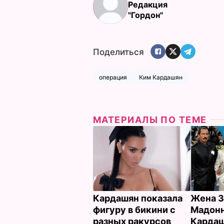
Редакция
"Гордон"
Поделиться
операция
Ким Кардашян
МАТЕРИАЛЫ ПО ТЕМЕ
Кардашян показала
Жена З
фигуру в бикини с
Мадонн
разных ракурсов
Кардаш