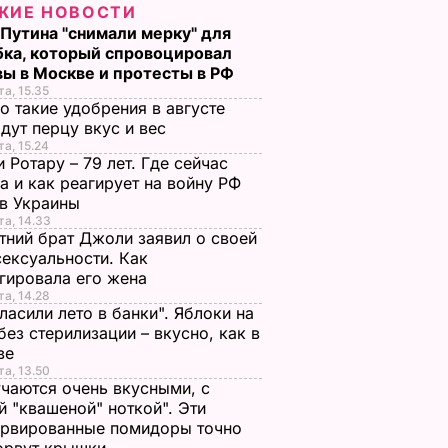
ЖИЕ НОВОСТИ
 Путина "снимали мерку" для
бка, который спровоцировал
вы в Москве и протесты в РФ
та, 15.35
о такие удобрения в августе
дут перцу вкус и вес
та, 15.24
 Ротару – 79 лет. Где сейчас
а и как реагирует на войну РФ
ив Украины
та, 14.33
тний брат Джоли заявил о своей
ексуальности. Как
гировала его жена
та, 14.28
ласили лето в банки". Яблоки на
без стерилизации – вкусно, как в
тве
та, 13.50
чаются очень вкусными, с
й "квашеной" ноткой". Эти
ервированные помидоры точно