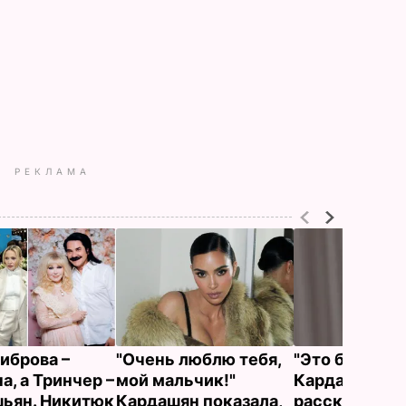
РЕКЛАМА
иброва –
"Очень люблю тебя,
"Это было нел
а, а Тринчер –
мой мальчик!"
Кардашян
ьян. Никитюк
Кардашян показала,
рассказала, 