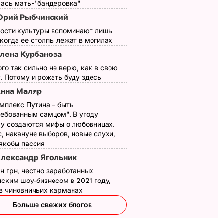
лась мать-"бандеровка"
рий Рыбчинский
ности культуры вспоминают лишь
 когда ее столпы лежат в могилах
лена Курбанова
ого так сильно не верю, как в свою
. Потому и рожать буду здесь
нна Маляр
мплекс Путина – быть
ребованным самцом". В угоду
у создаются мифы о любовницах.
, накануне выборов, новые слухи,
 якобы пассия
лександр Ягольник
н грн, честно заработанных
ским шоу-бизнесом в 2021 году,
 в чиновничьих карманах
Больше свежих блогов