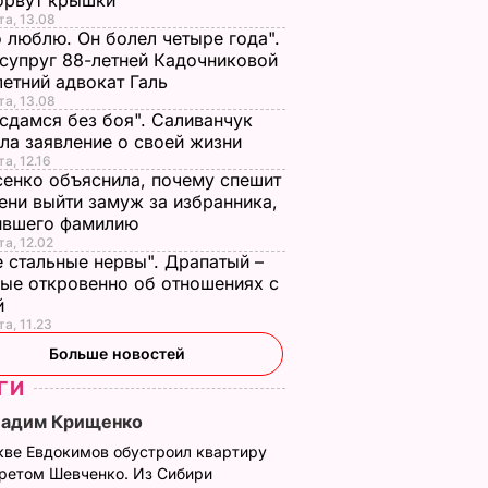
зорвут крышки
та, 13.08
о люблю. Он болел четыре года".
супруг 88-летней Кадочниковой
летний адвокат Галь
та, 13.08
 сдамся без боя". Саливанчук
ла заявление о своей жизни
та, 12.16
енко объяснила, почему спешит
ени выйти замуж за избранника,
ившего фамилию
та, 12.02
е стальные нервы". Драпатый –
ые откровенно об отношениях с
й
та, 11.23
Больше новостей
ГИ
Вадим Крищенко
кве Евдокимов обустроил квартиру
третом Шевченко. Из Сибири