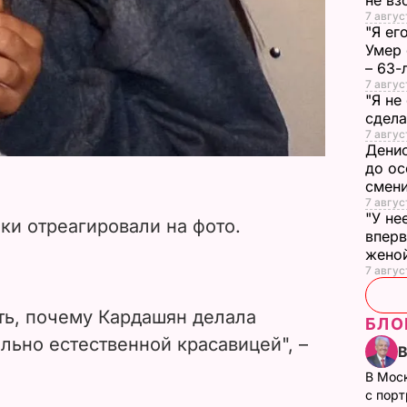
не в
7 авгус
"Я ег
Умер 
– 63-
7 авгус
"Я не
сдела
7 авгус
Денис
до ос
смен
7 авгус
"У не
ки отреагировали на фото.
вперв
жено
7 авгус
ть, почему Кардашян делала
БЛО
льно естественной красавицей", –
В Мос
с пор