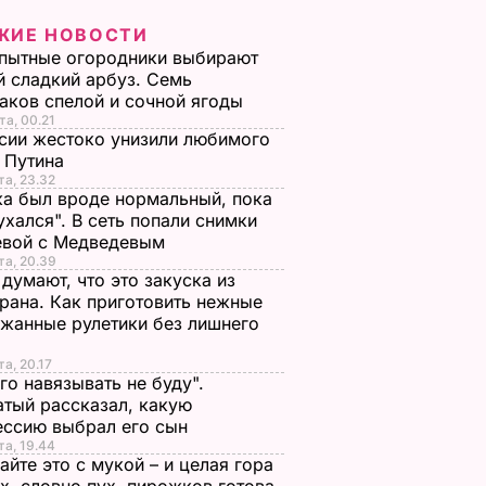
ЖИЕ НОВОСТИ
пытные огородники выбирают
 сладкий арбуз. Семь
аков спелой и сочной ягоды
та, 00.21
сии жестоко унизили любимого
 Путина
та, 23.32
а был вроде нормальный, пока
ухался". В сеть попали снимки
евой с Медведевым
та, 20.39
 думают, что это закуска из
рана. Как приготовить нежные
жанные рулетики без лишнего
та, 20.17
го навязывать не буду".
тый рассказал, какую
ессию выбрал его сын
та, 19.44
йте это с мукой – и целая гора