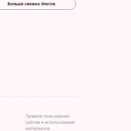
Больше свежих блогов
, что
"Ничего навязывать
Смешайте это с
з
не буду". Драпатый
мукой – и целая гор
ак
рассказал, какую
мягких, словно пух,
 нежные
профессию выбрал
пирожков готова.
е
его сын
Самый лучший
рецепт
7 августа, 19.44
БУЛЬВАР
а
7 августа, 18.16
БУЛЬВАР
ВАР
Правила пользования
сайтом и использования
материалов