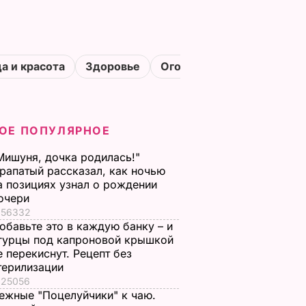
а и красота
Здоровье
Огороды
ОЕ ПОПУЛЯРНОЕ
Мишуня, дочка родилась!"
рапатый рассказал, как ночью
а позициях узнал о рождении
очери
56332
обавьте это в каждую банку – и
гурцы под капроновой крышкой
е перекиснут. Рецепт без
терилизации
25056
ежные "Поцелуйчики" к чаю.