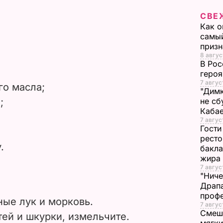
V
СВЕ
i
Как о
самый
призн
d
8 авгус
В Рос
e
героя
7 авгус
ого масла;
"Димк
o
;
не сб
Каба
7 авгус
Гости
ресто
.
бакла
жира
7 авгус
"Ниче
Драпа
проф
ые лук и морковь.
7 авгус
Смеша
тей и шкурки, измельчите.