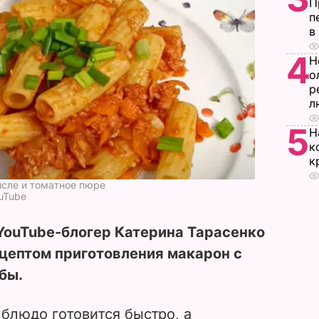
П
п
в
4
Н
о
р
л
5
Н
к
к
исле и томатное пюре
ouTube
YouTube-блогер Катерина Тарасенко
цептом приготовления макарон с
бы.
 блюдо готовится быстро, а