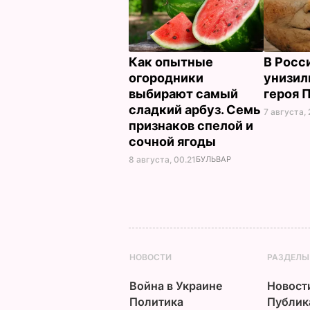
Как опытные
В Росс
огородники
унизил
выбирают самый
героя 
сладкий арбуз. Семь
7 августа, 
признаков спелой и
сочной ягоды
8 августа, 00.21
БУЛЬВАР
НОВОСТИ
РАЗДЕЛЫ
Война в Украине
Новост
Политика
Публик