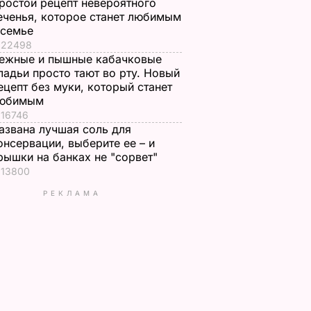
ростой рецепт невероятного
еченья, которое станет любимым
 семье
22498
ежные и пышные кабачковые
ладьи просто тают во рту. Новый
ецепт без муки, который станет
юбимым
16746
азвана лучшая соль для
онсервации, выберите ее – и
рышки на банках не "сорвет"
13800
РЕКЛАМА