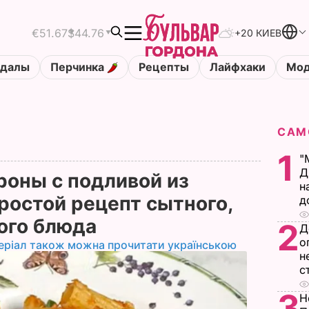
€51.67
$44.76
+20 КИЕВ
ндалы
Перчинка
Рецепты
Лайфхаки
Мод
САМ
1
"
Д
роны с подливой из
н
ростой рецепт сытного,
д
ного блюда
2
Д
о
еріал також можна прочитати українською
н
с
3
Н