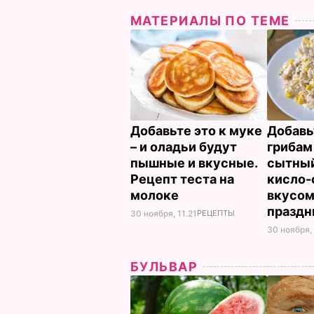
МАТЕРИАЛЫ ПО ТЕМЕ
Добавьте это к муке
Добавь
– и оладьи будут
грибам
пышные и вкусные.
сытный
Рецепт теста на
кисло-
молоке
вкусом
праздн
30 ноября, 11.21
РЕЦЕПТЫ
30 ноября,
БУЛЬВАР