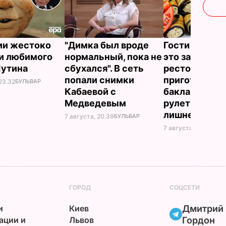
ии жестоко
"Димка был вроде
Гости думают
и любимого
нормальный, пока не
это закуска и
Путина
сбухался". В сеть
ресторана. К
попали снимки
приготовить
23.32
БУЛЬВАР
Кабаевой с
баклажанны
Медведевым
рулетики без
лишнего жир
7 августа, 20.39
БУЛЬВАР
7 августа, 20.17
БУЛЬ
ГОРОД
СОЦСЕТИ
и
Киев
Дмитрий
ации и
Львов
Гордон