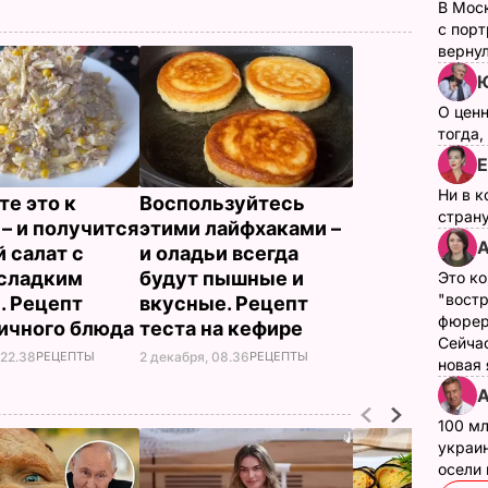
В Мос
с пор
верну
Ю
О цен
тогда,
Е
Ни в к
те это к
Воспользуйтесь
страну
 – и получится
этими лайфхаками –
А
 салат с
и оладьи всегда
сладким
будут пышные и
Это ко
"вост
. Рецепт
вкусные. Рецепт
фюрер
ичного блюда
теста на кефире
Сейчас
 22.38
РЕЦЕПТЫ
2 декабря, 08.36
РЕЦЕПТЫ
новая
А
100 мл
украин
осели