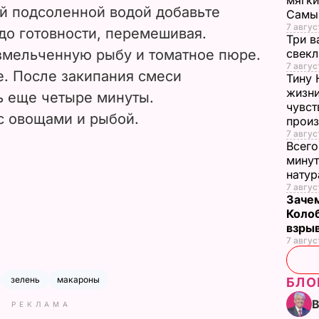
мягки
й подсоленной водой добавьте
Самы
7 авгус
до готовности, перемешивая.
Три в
змельченную рыбу и томатное пюре.
свек
7 авгус
е. После закипания смеси
Тину 
жизни
ь еще четыре минуты.
чувст
 овощами и рыбой.
прои
7 авгус
Всего
минут
нату
7 авгус
Зачем
Коло
взры
7 авгус
зелень
макароны
БЛО
РЕКЛАМА