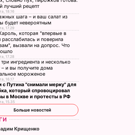
х, словно пух, пирожков готова.
й лучший рецепт
та, 18.16
ажных шага – и ваш салат из
лы будет невероятным
та, 17.29
Кароль, которая "впервые в
 расслабилась и поверила
вам", вызвали на допрос. Что
зошло
та, 17.28
 три ингредиента и несколько
 – и вы получите дома
ральное мороженое
та, 16.17
 с Путина "снимали мерку" для
бка, который спровоцировал
вы в Москве и протесты в РФ
та, 15.35
Больше новостей
ГИ
Вадим Крищенко