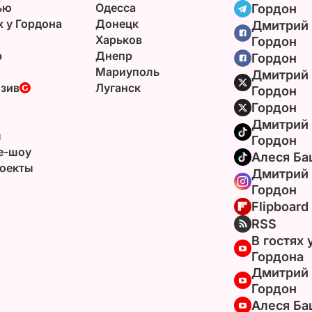
ью
Одесса
Гордон
х у Гордона
Донецк
Дмитрий
Харьков
Гордон
р
Днепр
Гордон
Мариуполь
Дмитрий
зив
Луганск
Гордон
Гордон
Дмитрий
ы
Гордон
e-шоу
Алеся Ба
оекты
Дмитрий
Гордон
Flipboard
RSS
В гостях 
Гордона
Дмитрий
Гордон
Алеся Ба