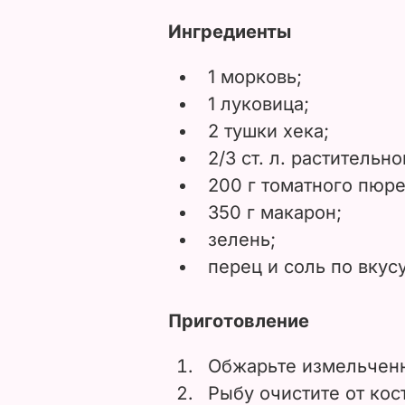
Ингредиенты
1 морковь;
1 луковица;
2 тушки хека;
2/3 ст. л. растительн
200 г томатного пюре
350 г макарон;
зелень;
перец и соль по вкусу
Приготовление
Обжарьте измельченн
Рыбу очистите от кос