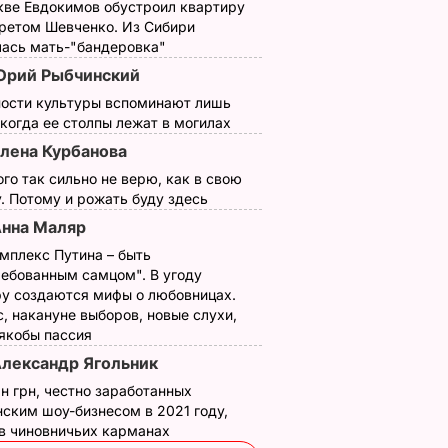
кве Евдокимов обустроил квартиру
третом Шевченко. Из Сибири
лась мать-"бандеровка"
рий Рыбчинский
ности культуры вспоминают лишь
 когда ее столпы лежат в могилах
лена Курбанова
ого так сильно не верю, как в свою
. Потому и рожать буду здесь
нна Маляр
мплекс Путина – быть
ребованным самцом". В угоду
у создаются мифы о любовницах.
, накануне выборов, новые слухи,
 якобы пассия
лександр Ягольник
н грн, честно заработанных
ским шоу-бизнесом в 2021 году,
 в чиновничьих карманах