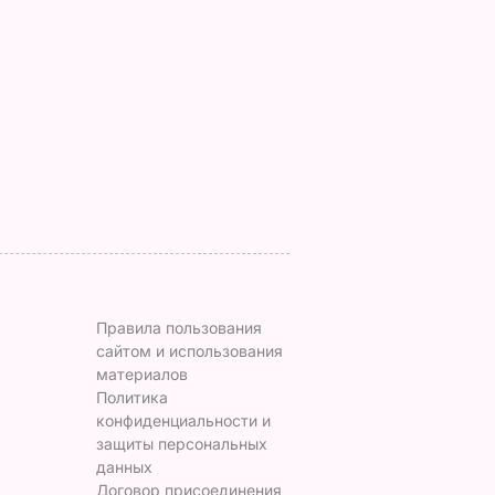
.
снаружи и нежные
назвали толстой. Чт
нейшей
внутри". Самые
сказал ее обидчик
вкусные жареные
футболист
кабачки
ВАР
6 августа, 17.50
БУЛЬВАР
6 августа, 18.09
БУЛЬВАР
Правила пользования
сайтом и использования
материалов
Политика
конфиденциальности и
защиты персональных
данных
Договор присоединения