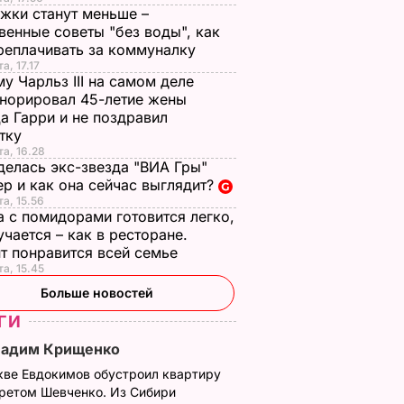
жки станут меньше –
венные советы "без воды", как
реплачивать за коммуналку
а, 17.17
у Чарльз III на самом деле
норировал 45-летие жены
а Гарри и не поздравил
стку
та, 16.28
делась экс-звезда "ВИА Гры"
р и как она сейчас выглядит?
та, 15.56
а с помидорами готовится легко,
учается – как в ресторане.
т понравится всей семье
та, 15.45
Больше новостей
ГИ
Вадим Крищенко
кве Евдокимов обустроил квартиру
третом Шевченко. Из Сибири