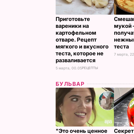
Приготовьте
Смешай
вареники на
мукой 
картофельном
получа
отваре. Рецепт
нежным
мягкого и вкусного
теста
теста, которое не
7 марта, 2
разваливается
5 марта, 00.05
РЕЦЕПТЫ
БУЛЬВАР
"Это очень ценное
Секрет