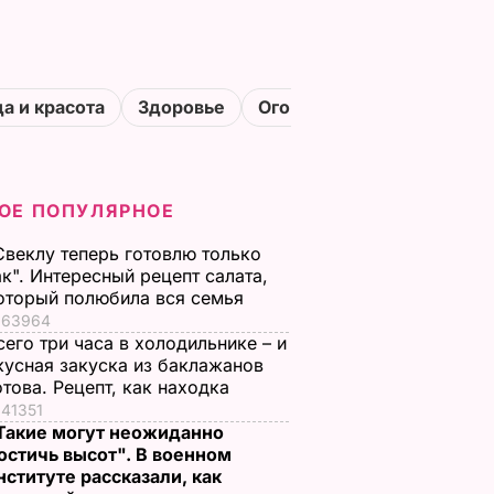
а и красота
Здоровье
Огороды
ОЕ ПОПУЛЯРНОЕ
Свеклу теперь готовлю только
ак". Интересный рецепт салата,
оторый полюбила вся семья
63964
сего три часа в холодильнике – и
кусная закуска из баклажанов
отова. Рецепт, как находка
41351
Такие могут неожиданно
остичь высот". В военном
нституте рассказали, как