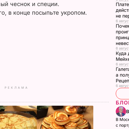
ый чеснок и специи.
Плате
дейст
о, в конце посыпьте укропом.
не пе
6 август
Почем
проиг
принц
неве
6 авгус
Куда 
Мейхе
6 авгус
Галет
а пол
Рецеп
6 авгус
РЕКЛАМА
БЛО
В Мос
с пор