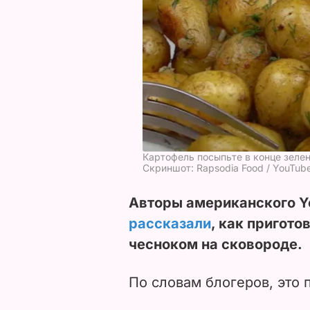
Картофель посыпьте в конце зеле
Скриншот: Rapsodia Food / YouTub
Авторы американского Y
рассказали
, как пригото
чесноком на сковороде.
По словам блогеров, это 