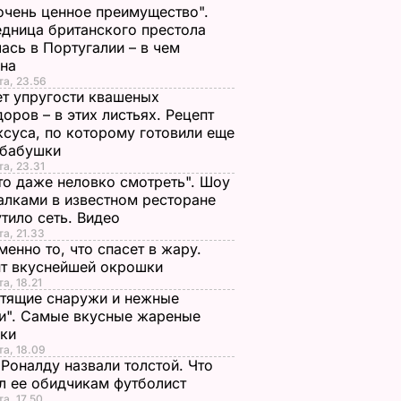
очень ценное преимущество".
дница британского престола
ась в Португалии – в чем
ина
та, 23.56
т упругости квашеных
оров – в этих листьях. Рецепт
ксуса, по которому готовили еще
 бабушки
та, 23.31
то даже неловко смотреть". Шоу
алками в известном ресторане
тило сеть. Видео
та, 21.33
менно то, что спасет в жару.
пт вкуснейшей окрошки
та, 18.21
тящие снаружи и нежные
и". Самые вкусные жареные
чки
та, 18.09
Роналду назвали толстой. Что
л ее обидчикам футболист
та, 17.50