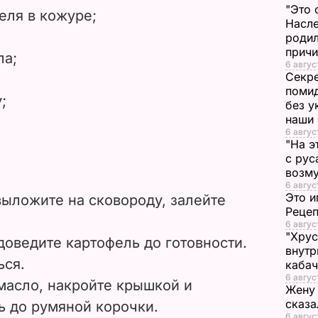
"Это 
феля в кожуре;
d
Насле
родил
прич
e
ла;
6 авгус
Секре
o
помид
;
без у
наши
6 авгус
"На э
с рус
возму
6 авгус
Это и
ыложите на сковороду, залейте
Реце
6 авгус
"Хрус
оведите картофель до готовности.
внутр
ься.
каба
6 авгус
масло, накройте крышкой и
Жену 
сказа
ь до румяной корочки.
6 авгус