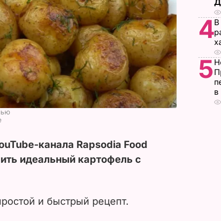
Д
4
В
р
х
5
Н
П
п
в
нью
e
ouTube-канала Rapsodia Food
вить идеальный картофель с
простой и быстрый рецепт.