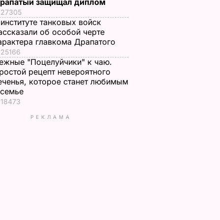
рапатый защищал диплом
27305
 институте танковых войск
ассказали об особой черте
арактера главкома Драпатого
25166
ежные "Поцелуйчики" к чаю.
ростой рецепт невероятного
еченья, которое станет любимым
 семье
18473
РЕКЛАМА