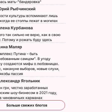
лась мать-"бандеровка"
Юрий Рыбчинский
ности культуры вспоминают лишь
 когда ее столпы лежат в могилах
лена Курбанова
ого так сильно не верю, как в свою
. Потому и рожать буду здесь
нна Маляр
мплекс Путина – быть
ребованным самцом". В угоду
у создаются мифы о любовницах.
, накануне выборов, новые слухи,
 якобы пассия
лександр Ягольник
н грн, честно заработанных
ским шоу-бизнесом в 2021 году,
 в чиновничьих карманах
Больше свежих блогов
, что
"Хрустящие
Жену Роналду