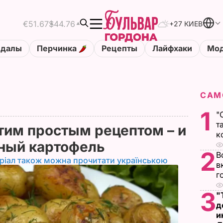
€51.67
$44.76
+27 КИЕВ
ндалы
Перчинка
Рецепты
Лайфхаки
Мод
САМ
1
"
т
тим простым рецептом – и
к
ьный картофель
2
В
ріал також можна прочитати українською
в
г
3
"
д
и