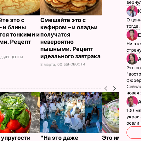
верну
те это с
Смешайте это с
О цен
тогда,
– и блины
кефиром – и оладьи
тся тонкими и
получатся
Е
и. Рецепт
невероятно
Ни в к
пышными. Рецепт
страну
идеального завтрака
2.59
РЕЦЕПТЫ
А
8 марта, 00.55
НОВОСТИ
Это ко
"вост
фюрер
Сейчас
новая
А
100 мл
украин
осели
 упругости
"На это даже
Это именно то