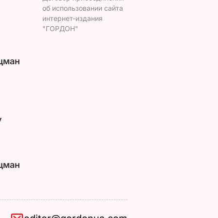
об использовании сайта
интернет-издания
"ГОРДОН"
цман
у
цман