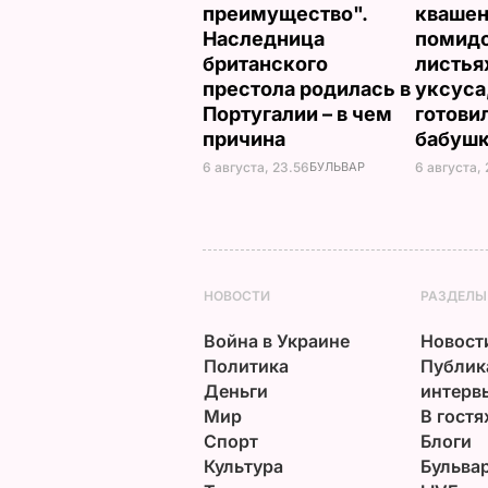
преимущество".
кваше
Наследница
помидо
британского
листья
престола родилась в
уксуса
Португалии – в чем
готови
причина
бабуш
6 августа, 23.56
БУЛЬВАР
6 августа, 
НОВОСТИ
РАЗДЕЛЫ
Война в Украине
Новост
Политика
Публик
Деньги
интерв
Мир
В гостя
Спорт
Блоги
Культура
Бульва