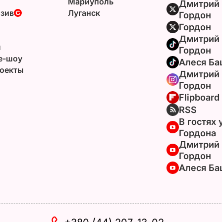
Мариуполь
Дмитрий
зив
Луганск
Гордон
Гордон
Дмитрий
ы
Гордон
e-шоу
Алеся Ба
оекты
Дмитрий
Гордон
Flipboard
RSS
В гостях 
Гордона
Дмитрий
Гордон
Алеся Ба