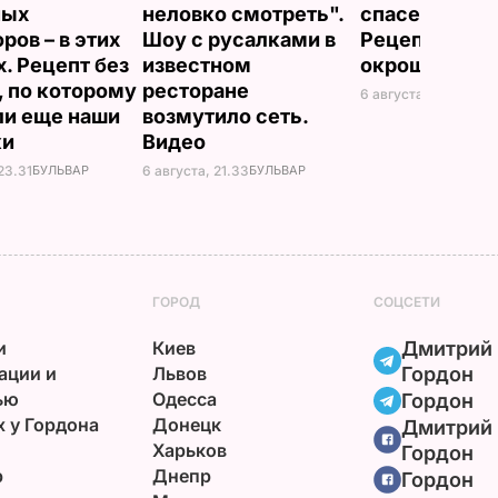
ных
неловко смотреть".
спасет в жару
ров – в этих
Шоу с русалками в
Рецепт вкус
х. Рецепт без
известном
окрошки
, по которому
ресторане
6 августа, 18.21
БУЛЬ
ли еще наши
возмутило сеть.
ки
Видео
23.31
БУЛЬВАР
6 августа, 21.33
БУЛЬВАР
ГОРОД
СОЦСЕТИ
и
Киев
Дмитрий
ации и
Львов
Гордон
ью
Одесса
Гордон
х у Гордона
Донецк
Дмитрий
Харьков
Гордон
р
Днепр
Гордон