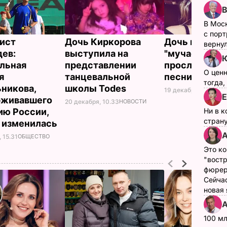
В Мос
с пор
ист
Дочь Киркорова
Дочь певицы
верну
ев:
выступила на
"мучает" мам
Ю
льная
представлении
прослушиван
О цен
я
танцевальной
песни "Твои г
тогда,
никова,
школы Todes
19 декабря, 17.18
НОВ
Е
рживавшего
20 декабря, 10.33
НОВОСТИ
Ни в к
ию России,
страну
 изменилась
А
 15.31
ОБЩЕСТВО
Это ко
"вост
фюрер
Сейчас
новая
А
100 мл