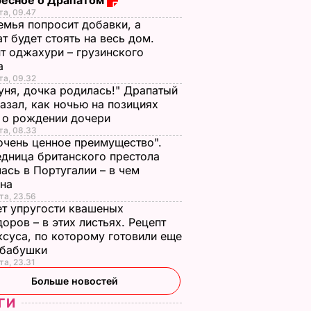
ресное о Драпатом
та, 09.47
емья попросит добавки, а
т будет стоять на весь дом.
т оджахури – грузинского
а
та, 09.32
ня, дочка родилась!" Драпатый
азал, как ночью на позициях
 о рождении дочери
та, 08.33
очень ценное преимущество".
дница британского престола
ась в Португалии – в чем
ина
та, 23.56
т упругости квашеных
оров – в этих листьях. Рецепт
ксуса, по которому готовили еще
 бабушки
та, 23.31
Больше новостей
ГИ