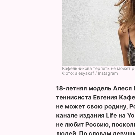
Кафельникова терпеть не может 
Фото: alesyakaf / Instagram
18-летняя модель Алеся 
теннисиста Евгения Кафе
не может свою родину, Р
канале издания Life на Y
не любит Россию, поскол
людей. По словам девушк