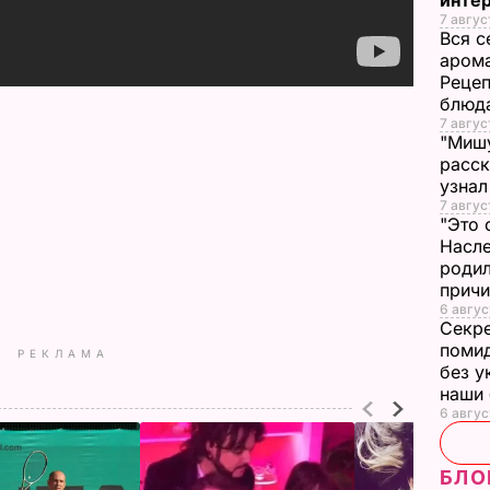
инте
7 авгус
Вся с
арома
Рецеп
блюд
7 авгус
"Мишу
расск
узнал
7 авгус
"Это 
Насле
родил
прич
6 авгус
Секре
помид
РЕКЛАМА
без у
наши
6 авгус
БЛО