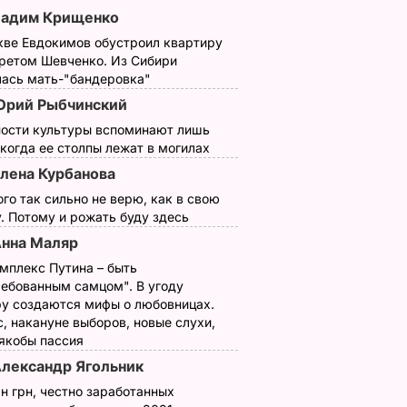
Вадим Крищенко
кве Евдокимов обустроил квартиру
третом Шевченко. Из Сибири
 Loboda
Дочь Пескова:
У Ватсона из
лась мать-"бандеровка"
у
Родители обращали
"Шерлока" родилас
рий Рыбчинский
иями ее
мое внимание на то,
дочь
ности культуры вспоминают лишь
лаза"
как жалко
12 декабря, 13.46
НОВОСТИ
 когда ее столпы лежат в могилах
выглядели русские,
ОСТИ
лена Курбанова
пытающиеся на
ого так сильно не верю, как в свою
пальцах объяснить,
. Потому и рожать буду здесь
что им нужно
нна Маляр
15 декабря, 14.00
НОВОСТИ
мплекс Путина – быть
ребованным самцом". В угоду
у создаются мифы о любовницах.
, накануне выборов, новые слухи,
 якобы пассия
лександр Ягольник
н грн, честно заработанных