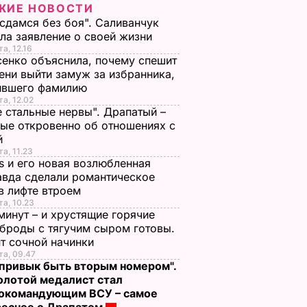
ЖИЕ НОВОСТИ
 сдамся без боя". Саливанчук
ла заявление о своей жизни
та, 12.16
енко объяснила, почему спешит
ени выйти замуж за избранника,
ившего фамилию
та, 12.02
е стальные нервы". Драпатый –
ые откровенно об отношениях с
й
та, 11.23
s и его новая возлюбленная
вда сделали романтическое
в лифте втроем
та, 10.23
минут – и хрустящие горячие
броды с тягучим сыром готовы.
т сочной начинки
та, 09.47
 привык быть вторым номером".
олотой медалист стал
нокомандующим ВСУ – самое