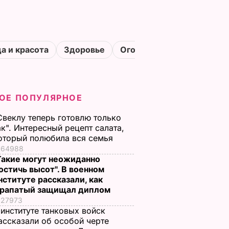
а и красота
Здоровье
Огороды
ОЕ ПОПУЛЯРНОЕ
Свеклу теперь готовлю только
ак". Интересный рецепт салата,
оторый полюбила вся семья
64988
Такие могут неожиданно
остичь высот". В военном
нституте рассказали, как
рапатый защищал диплом
27973
 институте танковых войск
ассказали об особой черте