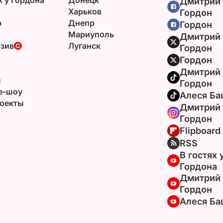
Дмитрий
Харьков
Гордон
р
Днепр
Гордон
Мариуполь
Дмитрий
зив
Луганск
Гордон
Гордон
Дмитрий
ы
Гордон
e-шоу
Алеся Ба
оекты
Дмитрий
Гордон
Flipboard
RSS
В гостях 
Гордона
Дмитрий
Гордон
Алеся Ба