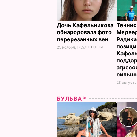
Дочь Кафельникова
Теннис
обнародовала фото
Медвед
перерезанных вен
Радика
позици
25 ноября, 14.57
НОВОСТИ
Кафель
подде
агресс
сильно
28 августа,
БУЛЬВАР