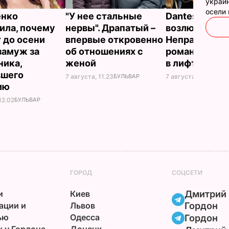
украин
осели
енко
"У нее стальные
Dantes и его 
ила, почему
нервы". Драпатый –
возлюбленна
 до осени
впервые откровенно
Неправда сд
замуж за
об отношениях с
романтическ
ника,
женой
в лифте втр
вшего
7 августа, 11.23
БУЛЬВАР
7 августа, 10.23
БУЛ
ию
12.02
БУЛЬВАР
ГОРОД
СОЦСЕТИ
и
Киев
Дмитрий
ации и
Львов
Гордон
ью
Одесса
Гордон
х у Гордона
Донецк