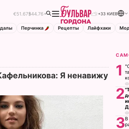
€51.67
$44.76
+33 КИЕВ
ндалы
Перчинка
Рецепты
Лайфхаки
Мод
САМ
1
"
т
Кафельникова: Я ненавижу
к
2
"
д
и
Д
3
В
р