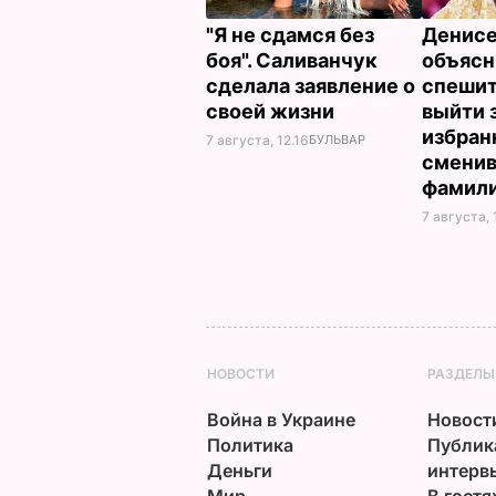
"Я не сдамся без
Денис
боя". Саливанчук
объясн
сделала заявление о
спешит
своей жизни
выйти 
избран
7 августа, 12.16
БУЛЬВАР
смени
фамил
7 августа, 
НОВОСТИ
РАЗДЕЛЫ
Война в Украине
Новост
Политика
Публик
Деньги
интерв
Мир
В гостя