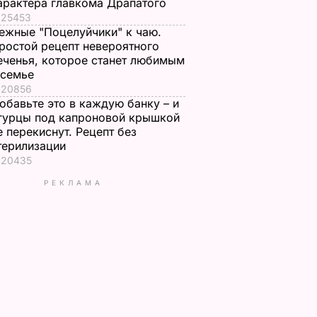
арактера главкома Драпатого
25453
ежные "Поцелуйчики" к чаю.
ростой рецепт невероятного
еченья, которое станет любимым
 семье
20856
обавьте это в каждую банку – и
гурцы под капроновой крышкой
е перекиснут. Рецепт без
терилизации
20435
РЕКЛАМА