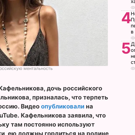
х
4
Н
П
п
в
5
Д
о
н
с
российскую ментальность
Кафельникова, дочь российского
льникова, призналась, что терпеть
оссию. Видео
опубликовали
на
ouTube. Кафельникова заявила, что
ьку там постоянно используют
и, ею должны гордиться на родине,