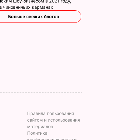
ским шоу-бизнесом в 2021 году,
 в чиновничьих карманах
новая
Пять минут – и
"Я не привык быть
Больше свежих блогов
я
хрустящие горячие
вторым номером".
елали
бутерброды с
Как золотой
ое фото
тягучим сыром
медалист стал
оем
готовы. Рецепт
главнокомандующ
сочной начинки
ВСУ – самое
ЬВАР
интересное о
7 августа, 09.47
БУЛЬВАР
Драпатом
7 августа, 09.47
ОБЩЕСТВО
Правила пользования
сайтом и использования
материалов
Политика
конфиденциальности и