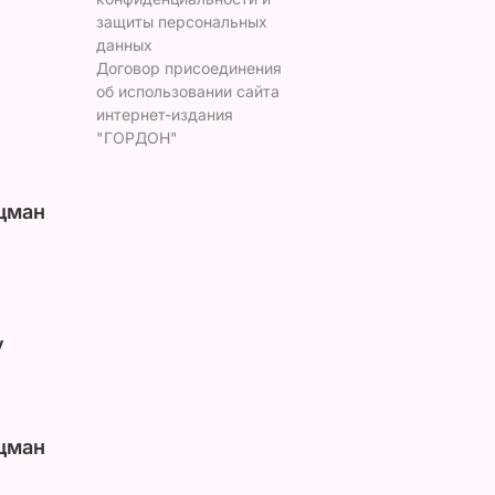
защиты персональных
данных
Договор присоединения
об использовании сайта
интернет-издания
"ГОРДОН"
цман
у
цман