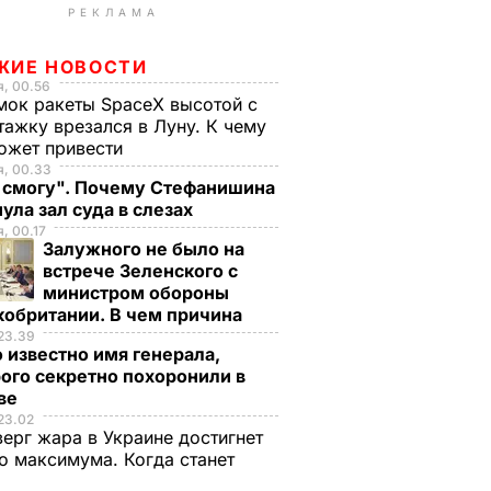
РЕКЛАМА
ЖИЕ НОВОСТИ
, 00.56
ок ракеты SpaceX высотой с
тажку врезался в Луну. К чему
ожет привести
я, 00.33
е смогу". Почему Стефанишина
ула зал суда в слезах
, 00.17
Залужного не было на
встрече Зеленского с
министром обороны
кобритании. В чем причина
23.39
 известно имя генерала,
ого секретно похоронили в
ве
23.02
верг жара в Украине достигнет
о максимума. Когда станет
е