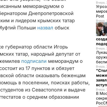
Вчера, 
дписанным меморандумом о
Угроз
миров
убернатором Днепропетровской
Post
ким и лидером крымских татар
Вчера, 
Муфтий Польши
назвал
обыск
созда
подо
ке губернатор области Игорь
Вчера, 
Лукаш
ских татар, народный депутат от
оружи
Джемилев
подписали
меморандум о
бесп
Вчера, 
состоит из 17 пунктов и обязует
"Стол
вской области оказывать беженцам
може
заявл
омощь в поселении, поисках работы,
всту
студентов из Севастополя и выдаче
Вчера, 
В Мос
тестатов о среднем образовании
секре
РосСМ