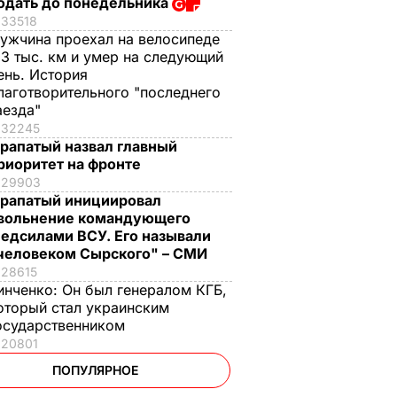
одать до понедельника
33518
ужчина проехал на велосипеде
,3 тыс. км и умер на следующий
ень. История
лаготворительного "последнего
аезда"
32245
рапатый назвал главный
риоритет на фронте
29903
рапатый инициировал
вольнение командующего
едсилами ВСУ. Его называли
человеком Сырского" – СМИ
28615
инченко:
Он был генералом КГБ,
оторый стал украинским
осударственником
20801
ПОПУЛЯРНОЕ