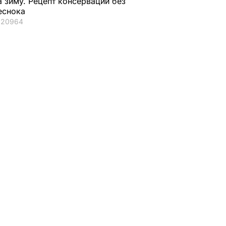
а зиму. Рецепт консервации без
еснока
20964