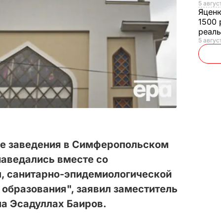
5 авгус
Яцен
1500 
реал
5 авгус
е заведения в Симферопольском
наведались вместе со
, санитарно-эпидемиологической
 образования", заявил заместитель
а Эсадуллах Баиров.