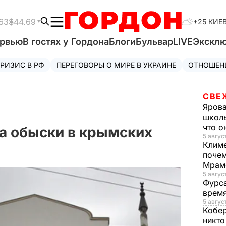
63
$44.69
+25 КИЕ
ервью
В гостях у Гордона
Блоги
Бульвар
LIVE
Экскл
РИЗИС В РФ
ПЕРЕГОВОРЫ О МИРЕ В УКРАИНЕ
ОТНОШЕН
СВЕ
Яров
школь
что о
а обыски в крымских
5 август
Клим
почем
Мрам
5 август
Фурс
время
5 авгус
Кобе
никто