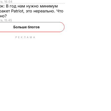
та, 16.04
юк:
В год нам нужно минимум
ракет Patriot, это нереально. Что
ьно?
та, 15.45
Больше блогов
РЕКЛАМА