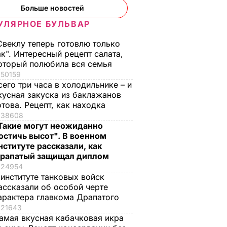
Больше новостей
УЛЯРНОЕ БУЛЬВАР
Свеклу теперь готовлю только
ак". Интересный рецепт салата,
оторый полюбила вся семья
50159
сего три часа в холодильнике – и
кусная закуска из баклажанов
отова. Рецепт, как находка
38608
Такие могут неожиданно
остичь высот". В военном
нституте рассказали, как
рапатый защищал диплом
24954
 институте танковых войск
ассказали об особой черте
арактера главкома Драпатого
21643
амая вкусная кабачковая икра