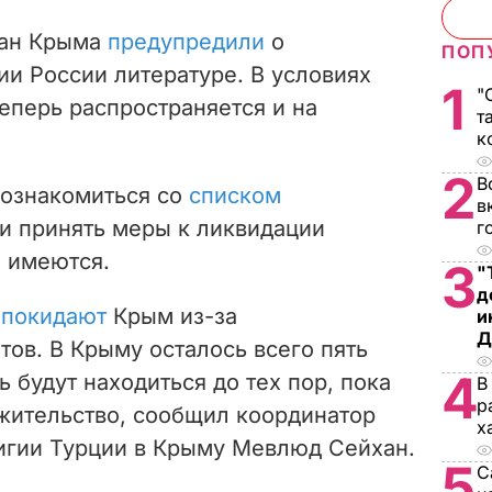
ман Крыма
предупредили
о
ПОП
и России литературе. В условиях
1
"
еперь распространяется и на
т
к
2
В
 ознакомиться со
списком
в
и принять меры к ликвидации
г
е имеются.
3
"
д
а
покидают
Крым из-за
и
Д
тов. В Крыму осталось всего пять
4
 будут находиться до тех пор, пока
В
р
 жительство, сообщил координатор
х
игии Турции в Крыму Мевлюд Сейхан.
5
С