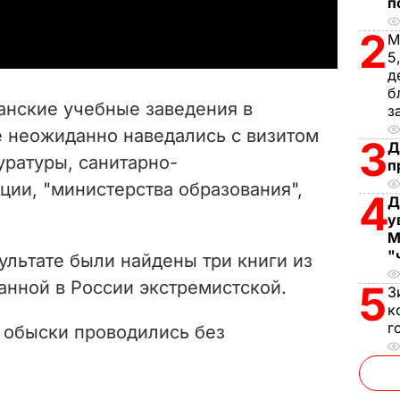
a
п
2
М
y
5
д
V
б
анские учебные заведения в
з
i
 неожиданно наведались с визитом
3
Д
уратуры, санитарно-
d
п
ции, "министерства образования",
4
Д
e
.
у
М
o
"
зультате были найдены три книги из
анной в России экстремистской.
5
З
к
г
о обыски проводились без