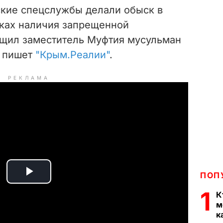
ские спецслужбы делали обыск в
ках наличия запрещенной
бщил заместитель Муфтия мусульман
, пишет
"Крым.Реалии"
.
РЕКЛАМА
ПОП
P
1
К
l
м
к