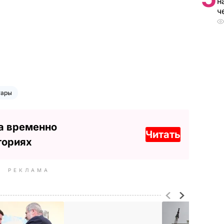
н
ч
тары
а временно
Читать
ториях
РЕКЛАМА