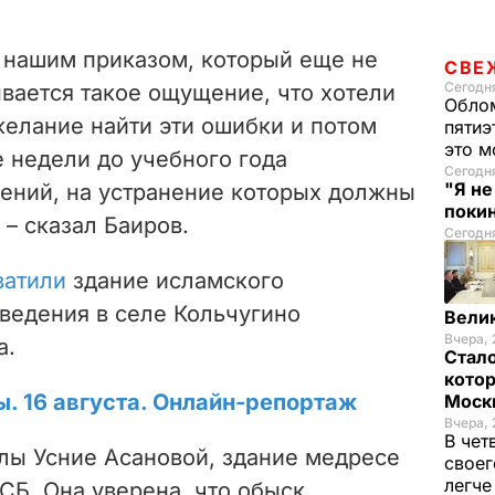
а нашим приказом, который еще не
СВЕ
Сегодня
вается такое ощущение, что хотели
Облом
 желание найти эти ошибки и потом
пятиэ
это м
е недели до учебного года
Сегодн
"Я н
ений, на устранение которых должны
покин
 – сказал Баиров.
Сегодня
ватили
здание исламского
ведения в селе Кольчугино
Вели
Вчера, 
а.
Стало
котор
ы. 16 августа. Онлайн-репортаж
Моск
Вчера, 
В чет
олы
Усние Асановой
, здание медресе
своег
легч
СБ. Она уверена, что обыск