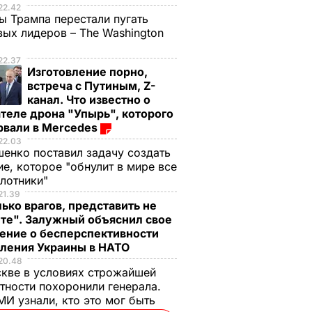
22.42
ы Трампа перестали пугать
ых лидеров – The Washington
22.37
Изготовление порно,
встреча с Путиным, Z-
канал. Что известно о
теле дрона "Упырь", которого
рвали в Mercedes
22.03
енко поставил задачу создать
е, которое "обнулит в мире все
илотники"
21.39
ько врагов, представить не
те". Залужный объяснил свое
ение о бесперспективности
пления Украины в НАТО
20.48
кве в условиях строжайшей
тности похоронили генерала.
И узнали, кто это мог быть