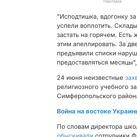
"Исподтишка, вдогонку з
успели воплотить. Склады
застать на горячем. Есть
этим апеллировать. За дв
предъявили списки наруш
предоставляться месяцы",
24 июня
неизвестные
зах
религиозного учебного за
Симферопольского район
Война на востоке Украин
По словам директора шк
обыскивали
сотрудники Ф