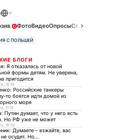
В
юзив
Фото
Видео
Опросы
Спецпроекты
Война в У
ИЯ С ПОЛЬШЕЙ
ЖИЕ БЛОГИ
ая:
Я отказалась от новой
ной формы детям. Не уверена,
на пригодится
а, 18.19
енко:
Российские танкеры
у-то боятся идти домой из
орного моря
а, 17.15
а:
Путин думает, что у него есть
. Но РФ уже не может
та, 16.52
рник:
Думаете – езжайте, вас
 не осудит. Но...