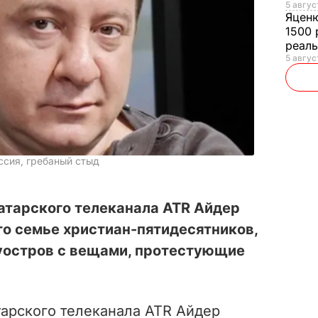
5 авгус
Яцен
1500 
реал
5 авгус
ссия, гребаный стыд
тарского телеканала ATR Айдер
о семье христиан-пятидесятников,
уостров с вещами, протестующие
арского телеканала ATR Айдер