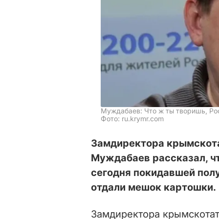
Муждабаев: Что ж ты творишь, Ро
Фото: ru.krymr.com
Замдиректора крымскота
Муждабаев рассказал, чт
сегодня покидавшей пол
отдали мешок картошки.
Замдиректора крымскотат