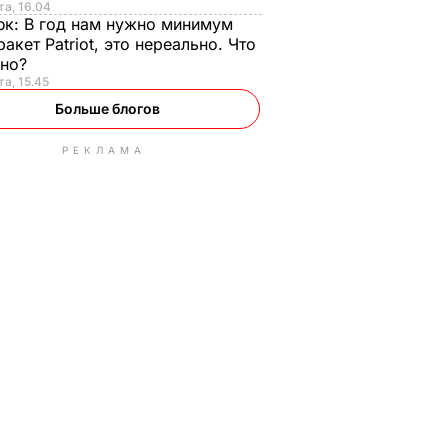
та, 16.04
юк:
В год нам нужно минимум
ракет Patriot, это нереально. Что
ьно?
та, 15.45
Больше блогов
РЕКЛАМА