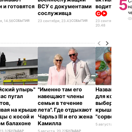
5
С
и и готовятся
ВСУ с документами
водителем. 
н
ч
сослуживца
я, 14.56
СОБЫТИЯ
23 сентября, 23.43
СОБЫТИЯ
23 сентября,
ВОЙ
УКР
20.48
йский упырь"
"Именно там его
Названа лучш
час пугал
навещают члены
для консерва
тов,
семьи в течение
выберите ее 
ивая на крыше
лета". Где отдыхают
крышки на ба
цы с косой и
Чарльз III и его жена
"сорвет"
ом балахоне
Камилла
5 августа, 19.34
БУЛ
23.32
БУЛЬВАР
5 августа, 20.22
БУЛЬВАР