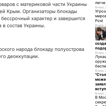
легч
оваров с материковой части Украины
Вчера, 
ей Крым. Организаторы блокады
Угроз
миров
т бессрочный характер и завершится
Post
 в состав Украины.
Вчера, 
созда
подо
ского народа блокаду полуострова
Вчера, 
го деоккупации.
Лукаш
оружи
бесп
Вчера, 
"Стол
може
заявл
всту
Вчера, 
В Мос
секре