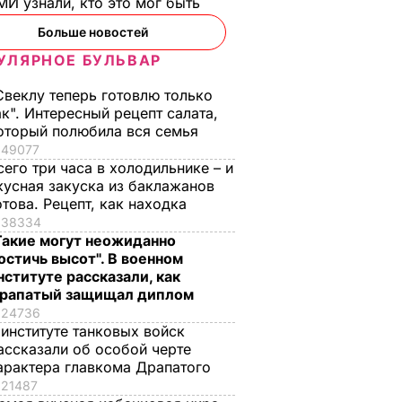
И узнали, кто это мог быть
Больше новостей
УЛЯРНОЕ БУЛЬВАР
Свеклу теперь готовлю только
ак". Интересный рецепт салата,
оторый полюбила вся семья
49077
сего три часа в холодильнике – и
кусная закуска из баклажанов
отова. Рецепт, как находка
38334
Такие могут неожиданно
остичь высот". В военном
нституте рассказали, как
рапатый защищал диплом
24736
 институте танковых войск
а: в
Минюст:
ассказали об особой черте
вый
Спецразрешения
арактера главкома Драпатого
фликт
иностранцам для
21487
въезда в Крым будут