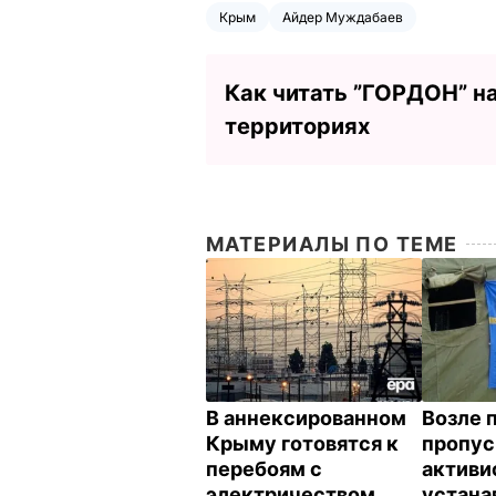
Крым
Айдер Муждабаев
Как читать ”ГОРДОН” н
территориях
МАТЕРИАЛЫ ПО ТЕМЕ
В аннексированном
Возле 
Крыму готовятся к
пропус
перебоям с
активи
электричеством
устана