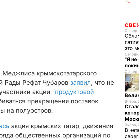
СВЕ
Сегодня
Облом
пятиэ
это м
Сегодня
"Я не
покин
Сегодня
ь Меджлиса крымскотатарского
ой Рады Рефат Чубаров
заявил
, что не
 участники акции
"продуктовой
Велик
биваться прекращения поставок
Вчера, 
Стало
ы на полуостров.
котор
Моск
ась
акция крымских татар, движения
Вчера, 
В чет
 ряда общественных организаций по
своег