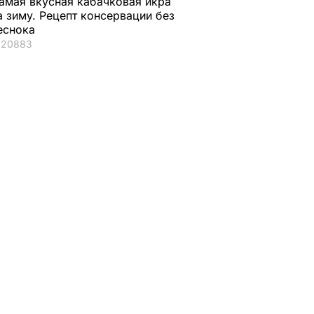
амая вкусная кабачковая икра
Видео
выдавать с
а зиму. Рецепт консервации без
еснока
одобрения
20883
Меджлиса
НА В
АИНЕ
23 сентября, 17.10
СОБЫТИЯ
ая соль
Мария Бурмака: Нам
Нежные
ции,
говорят, что будет
бельгийские вафли
– и
тяжелая зима, и я не
из кисломолочного
нках не
знаю, что делать,
сыра – идеальны д
потому что мне
чаепития. Рецепт с
некуда ехать
точными
ЬВАР
пропорциями
5 августа, 17.46
БУЛЬВАР