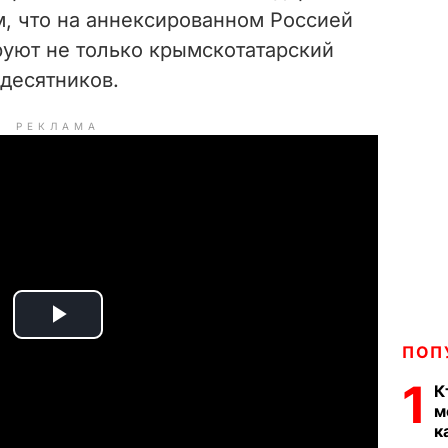
, что на аннексированном Россией
уют не только крымскотатарский
идесятников.
РЕКЛАМА
P
ПОП
l
1
К
м
a
к