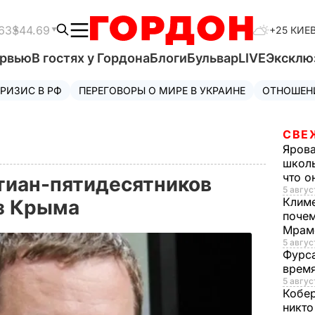
63
$44.69
+25 КИЕ
ервью
В гостях у Гордона
Блоги
Бульвар
LIVE
Эксклю
РИЗИС В РФ
ПЕРЕГОВОРЫ О МИРЕ В УКРАИНЕ
ОТНОШЕН
СВЕ
Яров
школь
что о
тиан-пятидесятников
5 авгус
Клим
з Крыма
почем
Мрам
5 август
Фурс
время
5 авгус
Кобе
никто