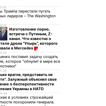
е
22.42
ы Трампа перестали пугать
ых лидеров – The Washington
22.37
Изготовление порно,
встреча с Путиным, Z-
канал. Что известно о
теле дрона "Упырь", которого
рвали в Mercedes
22.03
енко поставил задачу создать
е, которое "обнулит в мире все
илотники"
21.39
ько врагов, представить не
те". Залужный объяснил свое
ение о бесперспективности
пления Украины в НАТО
20.48
кве в условиях строжайшей
тности похоронили генерала.