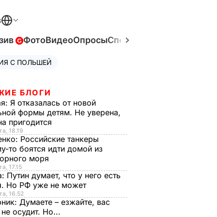
В
зив
Фото
Видео
Опросы
Спецпроекты
Война в Ук
ИЯ С ПОЛЬШЕЙ
ЖИЕ БЛОГИ
ая:
Я отказалась от новой
ной формы детям. Не уверена,
на пригодится
та, 18.19
енко:
Российские танкеры
у-то боятся идти домой из
орного моря
а, 17.15
а:
Путин думает, что у него есть
. Но РФ уже не может
та, 16.52
рник:
Думаете – езжайте, вас
 не осудит. Но...