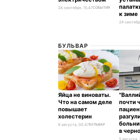
палатк
24 сентября, 15.47
СОБЫТИЯ
к зиме
24 сентябр
БУЛЬВАР
Яйца не виноваты.
"Валли
Что на самом деле
почти 
повышает
пациен
холестерин
разгул
больни
6 августа, 00.47
БУЛЬВАР
в черн
5 августа, 