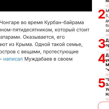
п
y
2
М
V
5
д
Чонгаре во время Курбан-байрама
б
i
ином-пятидесятником, который стоит
з
атарами. Оказывается, его
d
3
Д
ют из Крыма. Одной такой семье,
п
e
остров с вещами, протестующие
4
Д
 –
написал
Муждабаев в своем
o
у
М
"
5
"
З
У
Н