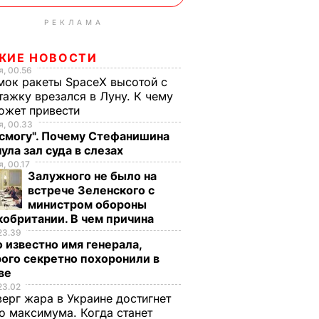
РЕКЛАМА
ЖИЕ НОВОСТИ
, 00.56
ок ракеты SpaceX высотой с
тажку врезался в Луну. К чему
ожет привести
, 00.33
 смогу". Почему Стефанишина
ула зал суда в слезах
, 00.17
Залужного не было на
встрече Зеленского с
министром обороны
обритании. В чем причина
23.39
 известно имя генерала,
ого секретно похоронили в
ве
23.02
верг жара в Украине достигнет
о максимума. Когда станет