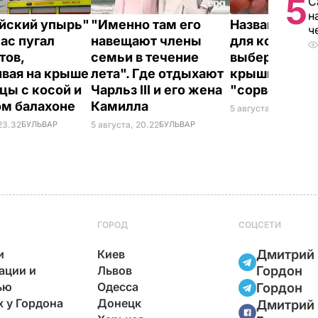
5
С
н
йский упырь"
"Именно там его
Названа лучш
ч
час пугал
навещают члены
для консерва
тов,
семьи в течение
выберите ее –
ивая на крыше
лета". Где отдыхают
крышки на ба
цы с косой и
Чарльз III и его жена
"сорвет"
ом балахоне
Камилла
5 августа, 19.34
БУЛ
23.32
БУЛЬВАР
5 августа, 20.22
БУЛЬВАР
ГОРОД
СОЦСЕТИ
и
Киев
Дмитрий
ации и
Львов
Гордон
ью
Одесса
Гордон
х у Гордона
Донецк
Дмитрий