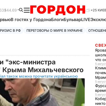
63
$44.69
+25 КИЕ
ервью
В гостях у Гордона
Блоги
Бульвар
LIVE
Экскл
РИЗИС В РФ
ПЕРЕГОВОРЫ О МИРЕ В УКРАИНЕ
ОТНОШЕН
СВЕ
Яров
школь
что о
и "экс-министра
5 август
Клим
" Крыма Михальчевского
почем
іал також можна прочитати українською
Мрам
5 август
Фурс
время
5 авгус
Кобе
никто