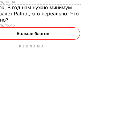
та, 16.04
юк:
В год нам нужно минимум
ракет Patriot, это нереально. Что
ьно?
та, 15.45
Больше блогов
РЕКЛАМА