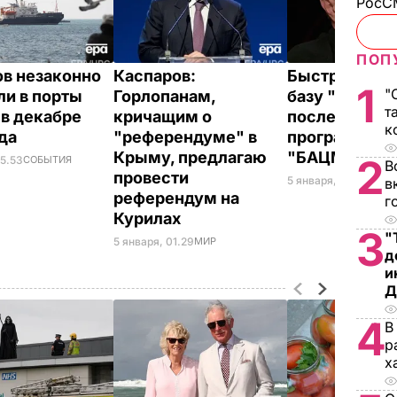
РосСМ
ПОП
ов незаконно
Каспаров:
Быстрякова в
1
"
ли в порты
Горлопанам,
базу "Мирот
т
в декабре
кричащим о
после интерв
к
ода
"референдуме" в
программе
Крыму, предлагаю
"БАЦМАН"
2
05.53
СОБЫТИЯ
В
провести
5 января, 00.53
ПОЛ
в
референдум на
г
Курилах
3
"
5 января, 01.29
МИР
д
и
Д
4
В
р
х