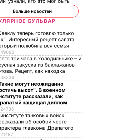
И узнали, кто это мог быть
Больше новостей
УЛЯРНОЕ БУЛЬВАР
несли в
Свеклу теперь готовлю только
ворца"
ак". Интересный рецепт салата,
ью в
оторый полюбила вся семья
49082
сего три часа в холодильнике – и
ИТИКА
кусная закуска из баклажанов
отова. Рецепт, как находка
38336
Такие могут неожиданно
остичь высот". В военном
нституте рассказали, как
рапатый защищал диплом
24736
 институте танковых войск
ассказали об особой черте
арактера главкома Драпатого
21487