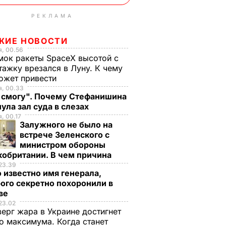
РЕКЛАМА
ЖИЕ НОВОСТИ
, 00.56
ок ракеты SpaceX высотой с
тажку врезался в Луну. К чему
ожет привести
я, 00.33
е смогу". Почему Стефанишина
ула зал суда в слезах
, 00.17
Залужного не было на
встрече Зеленского с
министром обороны
кобритании. В чем причина
23.39
 известно имя генерала,
ого секретно похоронили в
ве
23.02
верг жара в Украине достигнет
о максимума. Когда станет