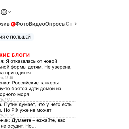
В
юзив
Фото
Видео
Опросы
Спецпроекты
Война в У
ИЯ С ПОЛЬШЕЙ
ЖИЕ БЛОГИ
ая:
Я отказалась от новой
ной формы детям. Не уверена,
на пригодится
а, 18.19
енко:
Российские танкеры
у-то боятся идти домой из
орного моря
а, 17.15
а:
Путин думает, что у него есть
. Но РФ уже не может
та, 16.52
рник:
Думаете – езжайте, вас
 не осудит. Но...