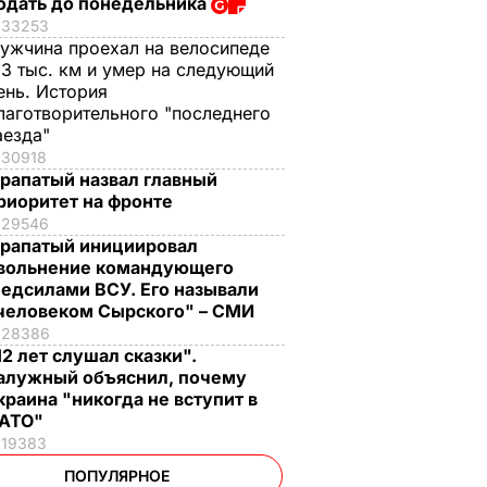
одать до понедельника
33253
ужчина проехал на велосипеде
,3 тыс. км и умер на следующий
ень. История
лаготворительного "последнего
аезда"
30918
рапатый назвал главный
риоритет на фронте
29546
рапатый инициировал
вольнение командующего
едсилами ВСУ. Его называли
человеком Сырского" – СМИ
28386
12 лет слушал сказки".
алужный объяснил, почему
краина "никогда не вступит в
АТО"
19383
ПОПУЛЯРНОЕ