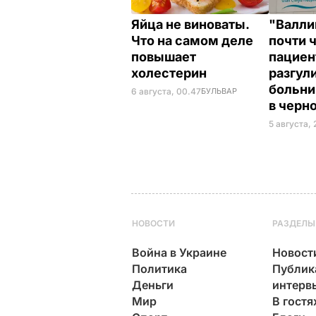
Яйца не виноваты.
"Валли
Что на самом деле
почти 
повышает
пациен
холестерин
разгул
больни
6 августа, 00.47
БУЛЬВАР
в черн
5 августа, 
НОВОСТИ
РАЗДЕЛЫ
Война в Украине
Новост
Политика
Публик
Деньги
интерв
Мир
В гостя