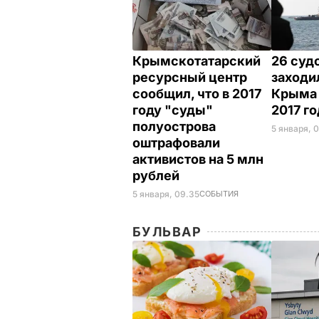
Крымскотатарский
26 суд
ресурсный центр
заходи
сообщил, что в 2017
Крыма 
году "суды"
2017 г
полуострова
5 января, 
оштрафовали
активистов на 5 млн
рублей
5 января, 09.35
СОБЫТИЯ
БУЛЬВАР