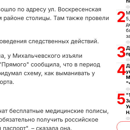
V
п
зошло по адресу ул. Воскресенская
2
М
i
ом районе столицы. Там также провели
5
д
d
б
з
e
роведения следственных действий.
3
Д
o
п
а, у Михальчевского изъяли
"Прямого" сообщила, что в период
4
Д
у
идумал схему, как выманивать у
М
орта.
"
5
"
З
У
учат бесплатные медицинские полисы,
Н
 обязательно получить российское
паспорт", – сказала она.