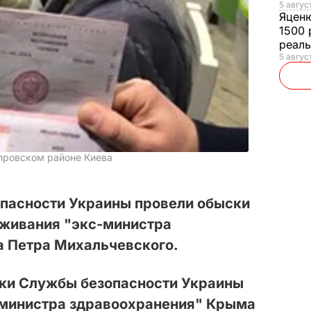
5 авгус
Яцен
1500 
реал
5 авгус
провском районе Киева
пасности Украины провели обыски
оживания "экс-министра
 Петра Михальчевского.
ики Службы безопасности Украины
-министра здравоохранения" Крыма