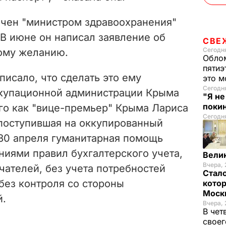
чен "министром здравоохранения"
 В июне он
написал заявление об
СВЕ
Сегодня
ому желанию.
Облом
пятиэ
писало, что сделать это ему
это м
Сегодн
ккупационной администрации Крыма
"Я н
покин
о как "
вице-премьер" Крыма Лариса
Сегодня
поступившая на оккупированный
 30 апреля гуманитарная помощь
ниями правил бухгалтерского учета,
Вели
Вчера, 
чателей, без учета потребностей
Стало
без контроля со стороны
котор
Моск
й.
Вчера, 
В чет
своег