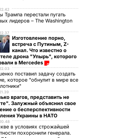
е
22.42
ы Трампа перестали пугать
ых лидеров – The Washington
22.37
Изготовление порно,
встреча с Путиным, Z-
канал. Что известно о
теле дрона "Упырь", которого
рвали в Mercedes
22.03
енко поставил задачу создать
е, которое "обнулит в мире все
илотники"
21.39
ько врагов, представить не
те". Залужный объяснил свое
ение о бесперспективности
пления Украины в НАТО
20.48
кве в условиях строжайшей
тности похоронили генерала.