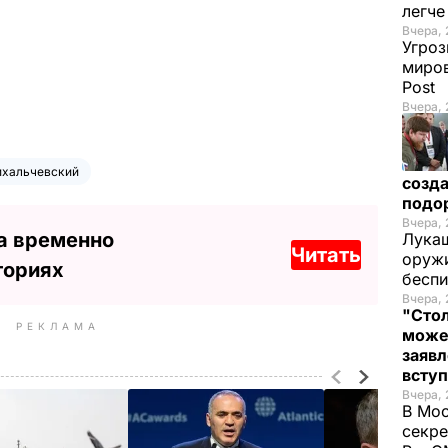
легч
Вчера, 
Угроз
миров
Post
Вчера, 
ихальчевский
созда
подо
Вчера, 
а временно
Лукаш
Читать
оружи
ториях
бесп
Вчера, 
"Стол
РЕКЛАМА
може
заявл
всту
Вчера, 
В Мос
секре