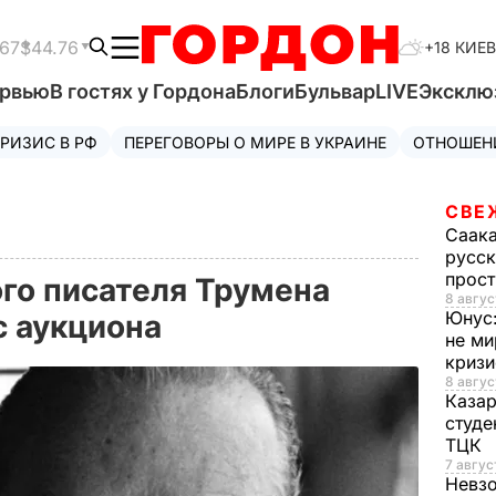
.67
$44.76
+18 КИЕВ
ервью
В гостях у Гордона
Блоги
Бульвар
LIVE
Эксклю
РИЗИС В РФ
ПЕРЕГОВОРЫ О МИРЕ В УКРАИНЕ
ОТНОШЕН
СВЕ
Саак
русск
прос
го писателя Трумена
8 авгус
Юнус
с аукциона
не ми
криз
8 авгус
Каза
студе
ТЦК
7 авгус
Невз