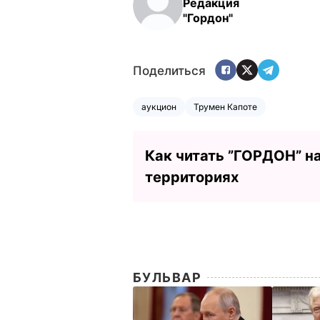
Редакция
"Гордон"
Поделиться
аукцион
Трумен Капоте
Как читать ”ГОРДОН” н
территориях
БУЛЬВАР