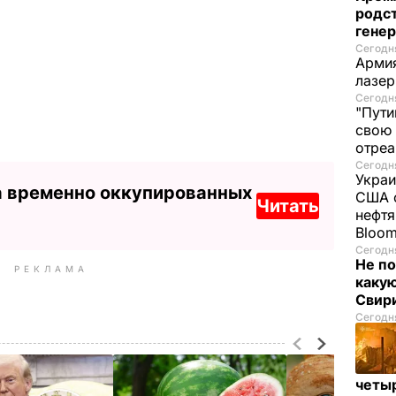
родс
гене
Сегодня
Армия
лазе
Сегодня
"Пути
свою 
отреа
Сегодня
Украи
а временно оккупированных
США о
Читать
нефтя
Bloo
Сегодня
Не по
РЕКЛАМА
каку
Свир
Сегодня
четы