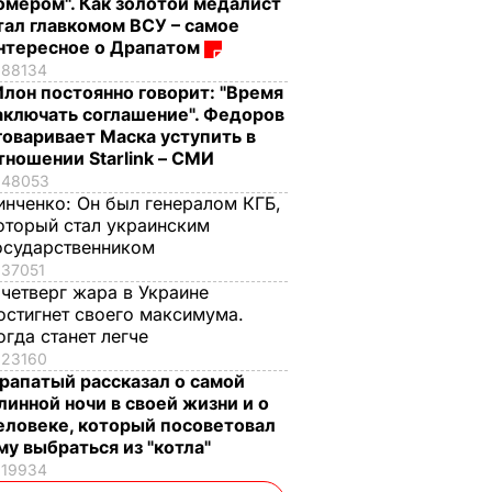
омером". Как золотой медалист
тал главкомом ВСУ – самое
нтересное о Драпатом
88134
Илон постоянно говорит: "Время
аключать соглашение". Федоров
говаривает Маска уступить в
тношении Starlink – СМИ
48053
инченко:
Он был генералом КГБ,
оторый стал украинским
осударственником
37051
 четверг жара в Украине
остигнет своего максимума.
огда станет легче
23160
рапатый рассказал о самой
линной ночи в своей жизни и о
еловеке, который посоветовал
му выбраться из "котла"
19934