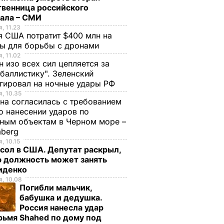
твенница российского
рала – СМИ
, 11.23
 США потратит $400 млн на
ры для борьбы с дронами
, 11.02
н изо всех сил цепляется за
баллистику". Зеленский
гировал на ночные удары РФ
, 10.35
на согласилась с требованием
 нанесении ударов по
ным объектам в Черном море –
mberg
, 10.15
сол в США. Депутат раскрыл,
ю должность может занять
иденко
, 10.08
Погибли мальчик,
бабушка и дедушка.
Россия нанесла удар
рьмя Shahed по дому под