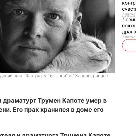
контр
счас
7 авгус
Леви
союзн
драла
7 август
едений, как "Завтрак у Тиффани" и "Хладнокровное
 драматург Трумен Капоте умер в
ени. Его прах хранился в доме его
теля и драматурга Трумена Капоте,