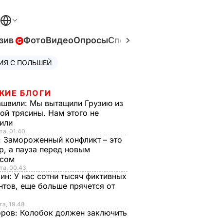
зив
Фото
Видео
Опросы
Спецпроекты
Война в Ук
ИЯ С ПОЛЬШЕЙ
ЖИЕ БЛОГИ
ашвили:
Мы вытащили Грузию из
ой трясины. Нам этого не
тили
та, 01.40
:
Замороженный конфликт – это
р, а пауза перед новым
исом
та, 00.43
рин:
У нас сотни тысяч фиктивных
нтов, еще больше прячется от
та, 19.48
оров:
Колобок должен заключить