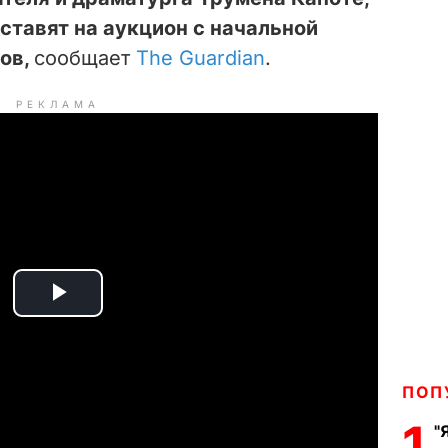
ыставят на аукцион с начальной
ов,
сообщает
The Guardian
.
РЕКЛАМА
P
l
ПОП
a
1
"