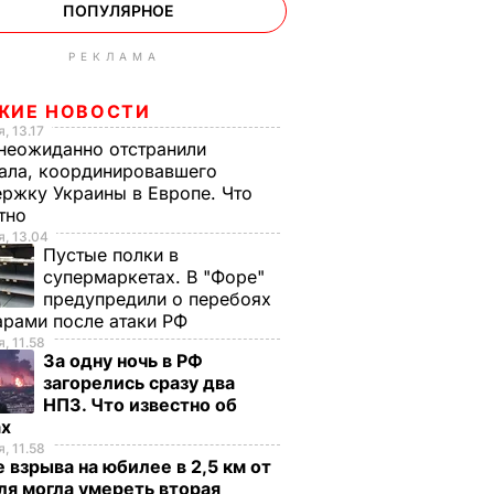
ПОПУЛЯРНОЕ
РЕКЛАМА
ЖИЕ НОВОСТИ
, 13.17
неожиданно отстранили
ала, координировавшего
ржку Украины в Европе. Что
стно
, 13.04
Пустые полки в
супермаркетах. В "Форе"
предупредили о перебоях
арами после атаки РФ
, 11.58
За одну ночь в РФ
загорелись сразу два
НПЗ. Что известно об
ах
, 11.58
 взрыва на юбилее в 2,5 км от
я могла умереть вторая