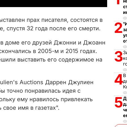
y
н
с
V
и
ыставлен прах писателя, состоятся в
2
"
i
, спустя 32 года после его смерти.
з
у
d
о
 в доме его друзей Джонни и Джоанн
e
кончались в 2005-м и 2015 годах.
3
З
к
шили выставить его содержимое на
o
г
4
В
д
ulien's Auctions Даррен Джулиен
К
 бы точно понравилась идея с
5
Д
ольку ему нравилось привлекать
д
 свое имя в газетах".
ч
е