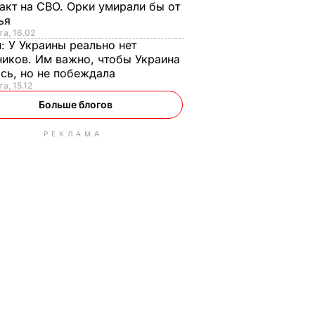
акт на СВО. Орки умирали бы от
тья
та, 16.02
н:
У Украины реально нет
иков. Им важно, чтобы Украина
сь, но не побеждала
а, 15.12
Больше блогов
РЕКЛАМА