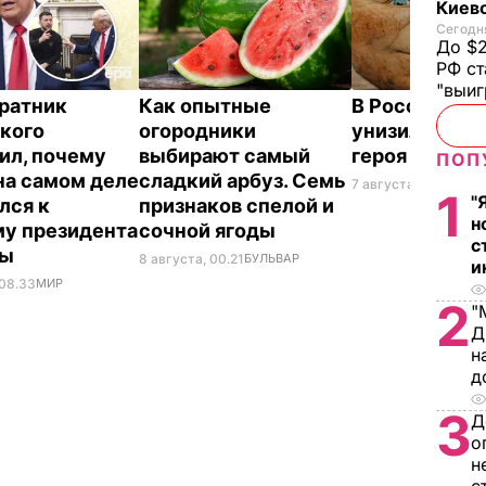
Киев
Сегодня
До $2
РФ ст
"выи
ратник
Как опытные
В России же
кого
огородники
унизили люб
ил, почему
выбирают самый
героя Путин
ПОП
на самом деле
сладкий арбуз. Семь
7 августа, 23.32
БУЛ
1
"
лся к
признаков спелой и
н
у президента
сочной ягоды
с
ны
8 августа, 00.21
БУЛЬВАР
и
 08.33
МИР
2
"
Д
н
д
3
Д
о
н