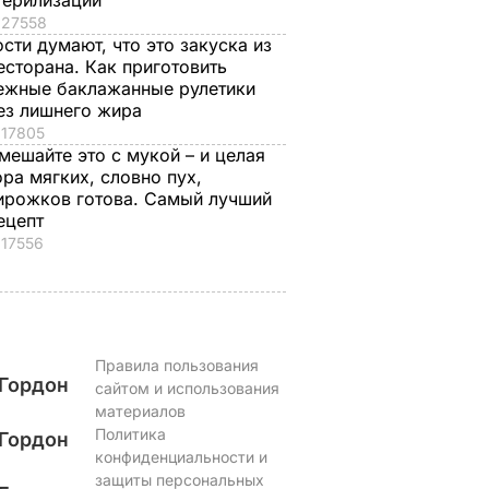
терилизации
27558
ости думают, что это закуска из
есторана. Как приготовить
ежные баклажанные рулетики
ез лишнего жира
17805
мешайте это с мукой – и целая
ора мягких, словно пух,
ирожков готова. Самый лучший
ецепт
17556
Правила пользования
Гордон
сайтом и использования
материалов
Политика
Гордон
конфиденциальности и
защиты персональных