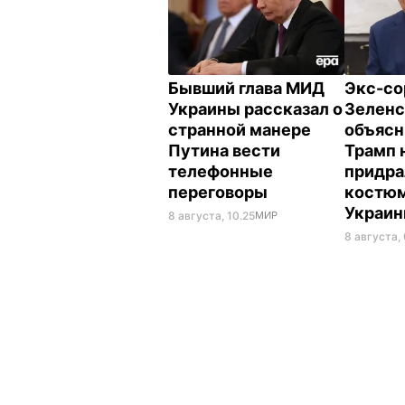
Бывший глава МИД
Экс-со
Украины рассказал о
Зеленс
странной манере
объясн
Путина вести
Трамп 
телефонные
придра
переговоры
костюм
Украи
8 августа, 10.25
МИР
8 августа,