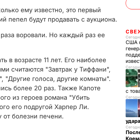
колько ему известно, это первый
ий пепел будут продавать с аукциона.
СВЕ
 раза воровали. Но каждый раз ее
Сегодня
США 
генер
подде
ь в возрасте 11 лет. Его наиболее
изве
Сегодня
ми считаются "Завтрак у Тиффани",
, "Другие голоса, другие комнаты".
ись более 20 раз. Также Капоте
с тов
ого из героев романа "Убить
Сегодня
ого его подругой Харпер Ли.
у от болезни печени.
удар
Сегодня
После
Кремл