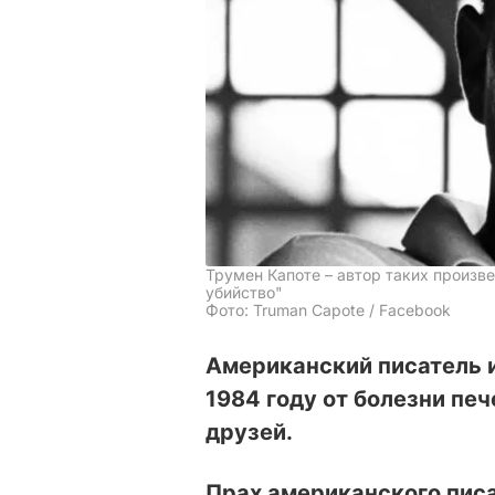
Трумен Капоте – автор таких произв
убийство"
Фото: Truman Capote / Facebook
Американский писатель и
1984 году от болезни печ
друзей.
Прах американского писа