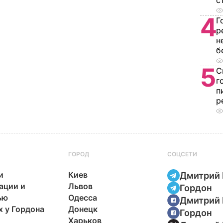
с
4
Г
р
н
б
5
С
г
п
р
ГОРОД
СОЦСЕТИ
и
Киев
Дмитрий 
ации и
Львов
Гордон
ью
Одесса
Дмитрий 
х у Гордона
Донецк
Гордон
Харьков