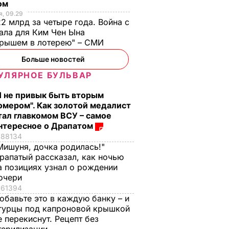
ом
, 09.29
2 млрд за четыре года. Война с
ала для Ким Чен Ына
грышем в лотерею" – СМИ
стоко
"Димка был вроде
Гости думают, что
Больше новостей
имого
нормальный, пока не
это закуска из
а
сбухался". В сеть
ресторана. Как
УЛЯРНОЕ БУЛЬВАР
попали снимки
приготовить нежн
ЬВАР
Я не привык быть вторым
Кабаевой с
баклажанные
омером". Как золотой медалист
Медведевым
рулетики без
тал главкомом ВСУ – самое
лишнего жира
7 августа, 20.39
БУЛЬВАР
нтересное о Драпатом
7 августа, 20.17
БУЛЬВАР
88134
Мишуня, дочка родилась!"
рапатый рассказал, как ночью
а позициях узнал о рождении
очери
61394
обавьте это в каждую банку – и
гурцы под капроновой крышкой
е перекиснут. Рецепт без