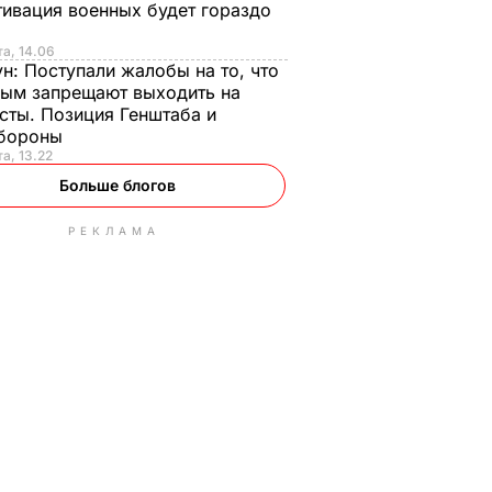
ивация военных будет гораздо
та, 14.06
ун:
Поступали жалобы на то, что
ым запрещают выходить на
сты. Позиция Генштаба и
бороны
та, 13.22
Больше блогов
РЕКЛАМА