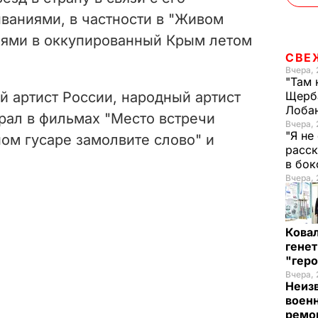
ваниями, в частности в "Живом
олями в оккупированный Крым летом
СВЕ
Вчера, 
"Там 
й артист России, народный артист
Щерба
Лоба
рал в фильмах "Место встречи
Вчера, 
"Я не
ном гусаре замолвите слово" и
расск
в бо
Вчера, 
Кова
генет
"гер
Вчера, 
Неиз
военн
ремон