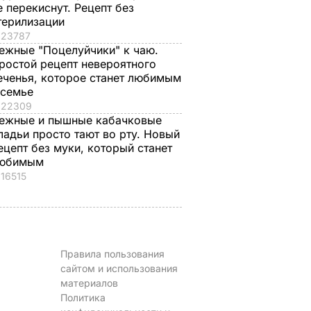
е перекиснут. Рецепт без
терилизации
23787
ежные "Поцелуйчики" к чаю.
ростой рецепт невероятного
еченья, которое станет любимым
 семье
22309
ежные и пышные кабачковые
ладьи просто тают во рту. Новый
ецепт без муки, который станет
юбимым
16515
Правила пользования
сайтом и использования
материалов
Политика