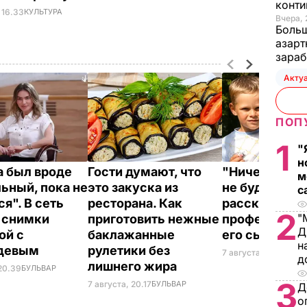
конти
 16.33
КУЛЬТУРА
Вчера, 
Больш
азарт
зараб
Акту
ПОП
1
"
н
 был вроде
Гости думают, что
"Ничего навя
м
ьный, пока не
это закуска из
не буду". Др
с
я". В сеть
ресторана. Как
рассказал, к
2
"
 снимки
приготовить нежные
профессию в
Д
ой с
баклажанные
его сын
н
девым
рулетики без
7 августа, 19.44
БУЛ
д
лишнего жира
 20.39
БУЛЬВАР
3
7 августа, 20.17
БУЛЬВАР
Д
о