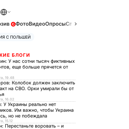
В
юзив
Фото
Видео
Опросы
Спецпроекты
Война в У
ИЯ С ПОЛЬШЕЙ
ЖИЕ БЛОГИ
рин:
У нас сотни тысяч фиктивных
нтов, еще больше прячется от
та, 19.48
оров:
Колобок должен заключить
акт на СВО. Орки умирали бы от
тья
та, 16.02
н:
У Украины реально нет
иков. Им важно, чтобы Украина
сь, но не побеждала
а, 15.12
н:
Перестаньте воровать – и