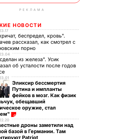
РЕКЛАМА
ЖИЕ НОВОСТИ
23.17
кричат, беспредел, кровь".
чев рассказал, как смотрел с
новским порно
23.04
 сделан из железа". Усик
азал об усталости после годов
ксе
23.01
Эликсир бессмертия
Путина и импланты
фейков в мозг. Как физик
льчук, обещавший
ическое оружие, стал
оем"
22.20
вестные дроны заметили над
ой базой в Германии. Там
тируют Patriot