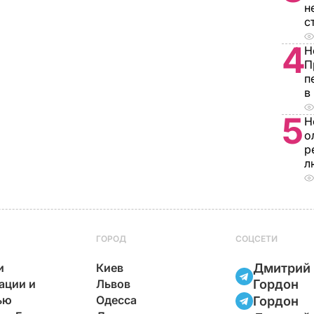
н
с
4
Н
П
п
в
5
Н
о
р
л
ГОРОД
СОЦСЕТИ
и
Киев
Дмитрий
ации и
Львов
Гордон
ью
Одесса
Гордон