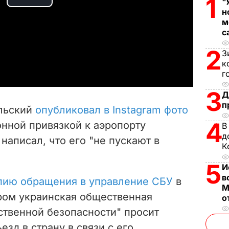
1
"
P
н
м
l
с
a
2
З
к
y
г
3
Д
V
п
альский
опубликовал в Instagram фото
i
4
онной привязкой к аэропорту
В
д
написал, что его "не пускают в
d
К
e
5
И
в
пию обращения в управление СБУ
в
o
М
ором украинская общественная
о
ственной безопасности" просит
зд в страну в связи с его