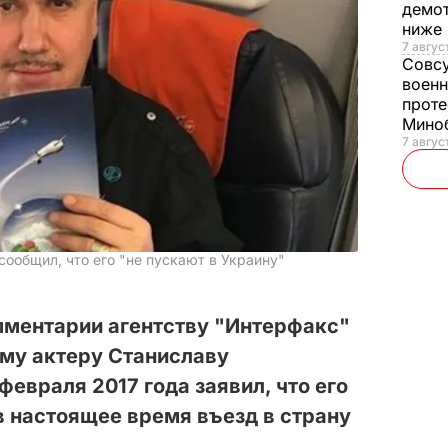
демот
ниже
7 авгус
Совс
военн
проте
Мино
7 авгус
ообщил, что его "не пускают в Украину"
мментарии агентству "Интерфакс"
ому актеру Станиславу
евраля 2017 года заявил, что его
 в настоящее время въезд в страну