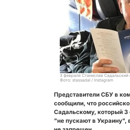
3 февраля Станислав Садальский с
Фото: stassadal / Instagram
Представители СБУ в ко
сообщили, что российск
Садальскому, который 3 ф
"не пускают в Украину",
не запрещен.