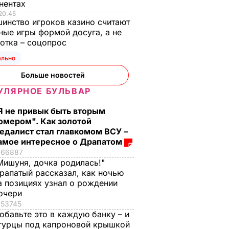
нентах
20.45
инство игроков казино считают
ные игры формой досуга, а не
отка – соцопрос
ально
Больше новостей
УЛЯРНОЕ БУЛЬВАР
Я не привык быть вторым
омером". Как золотой
зывать
Смешайте это с
Три важных шага – 
едалист стал главкомом ВСУ –
апатый
мукой – и целая гора
ваш салат из свекл
амое интересное о Драпатом
акую
мягких, словно пух,
будет невероятны
66887
Мишуня, дочка родилась!"
ыбрал
пирожков готова.
7 августа, 17.29
БУЛЬВАР
рапатый рассказал, как ночью
Самый лучший
а позициях узнал о рождении
рецепт
ЬВАР
очери
7 августа, 18.16
БУЛЬВАР
53745
обавьте это в каждую банку – и
гурцы под капроновой крышкой