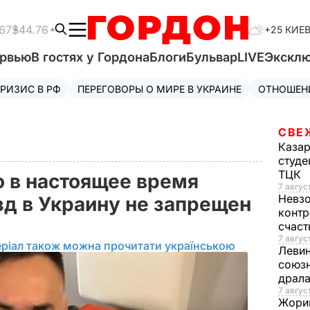
67
$44.76
+25 КИЕ
ервью
В гостях у Гордона
Блоги
Бульвар
LIVE
Экскл
РИЗИС В РФ
ПЕРЕГОВОРЫ О МИРЕ В УКРАИНЕ
ОТНОШЕН
СВЕ
Каза
студе
ТЦК
о в настоящее время
7 авгус
Невз
д в Украину не запрещен
контр
счас
7 авгус
ріал також можна прочитати українською
Леви
союзн
драла
7 август
Жори