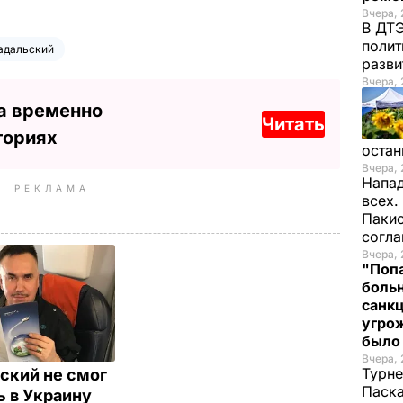
Вчера, 
В ДТЭ
полит
адальский
разви
Вчера, 
а временно
Читать
ториях
остан
Вчера, 
Напад
РЕКЛАМА
всех.
Пакис
согл
Вчера, 
"Попа
больн
санкц
угрож
был
Вчера, 
Турне
ский не смог
Паска
ь в Украину