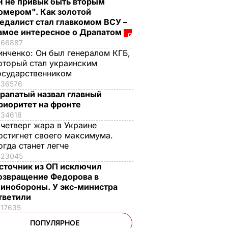
Я не привык быть вторым
омером". Как золотой
едалист стал главкомом ВСУ –
амое интересное о Драпатом
66887
инченко:
Он был генералом КГБ,
оторый стал украинским
осударственником
36576
рапатый назвал главный
риоритет на фронте
34618
 четверг жара в Украине
остигнет своего максимума.
огда станет легче
23045
сточник из ОП исключил
озвращение Федорова в
инобороны. У экс-министра
тветили
17635
ПОПУЛЯРНОЕ