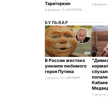
Тараторкин
3 февраля,
4 февраля, 11.07
КУЛЬТУРА
БУЛЬВАР
В России жестоко
"Димка
унизили любимого
нормал
героя Путина
сбухалс
попали
7 августа, 23.32
БУЛЬВАР
Кабаев
Медве
7 августа,