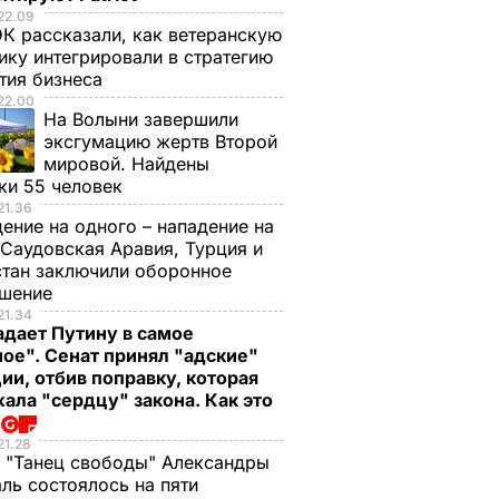
22.09
К рассказали, как ветеранскую
ику интегрировали в стратегию
тия бизнеса
22.00
На Волыни завершили
эксгумацию жертв Второй
мировой. Найдены
ки 55 человек
21.36
ение на одного – нападение на
 Саудовская Аравия, Турция и
тан заключили оборонное
ашение
21.34
дает Путину в самое
ое". Сенат принял "адские"
ии, отбив поправку, которая
ала "сердцу" закона. Как это
о
21.28
 "Танец свободы" Александры
ль состоялось на пяти