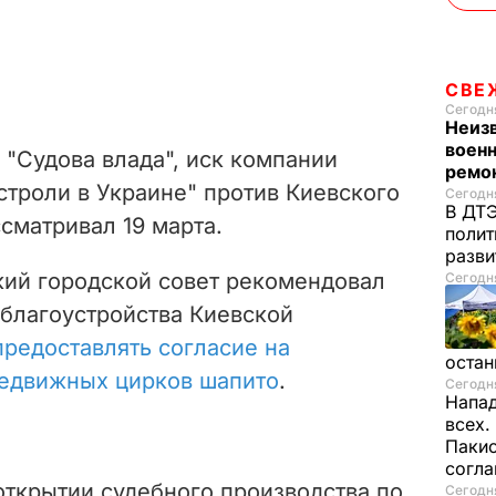
СВЕ
Сегодня
Неиз
военн
"Судова влада", иск компании
ремон
строли в Украине" против Киевского
Сегодня
В ДТЭ
ссматривал 19 марта.
полит
разви
кий городской совет рекомендовал
Сегодня
 благоустройства Киевской
предоставлять согласие на
остан
редвижных цирков шапито
.
Сегодня
Напад
всех.
Пакис
согл
открытии судебного производства по
Сегодня