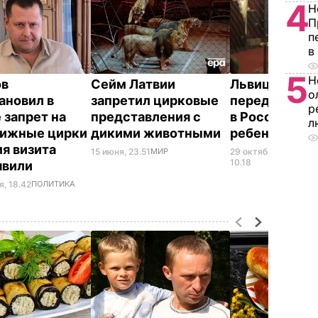
4
Н
П
п
в
5
Н
ов
Сейм Латвии
Львица в
о
ановил в
запретил цирковые
передвижном
р
 запрет на
представления с
в России нап
л
вижные цирки
дикими животными
ребенка. Вид
мя визита
15 июня, 23.51
МИР
29 октября,
ПР
10.18
швили
я, 18.42
ПОЛИТИКА