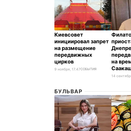
Киевсовет
Филат
инициировал запрет
приост
на размещение
Днепре
передвижных
перед
цирков
на вре
Саака
9 ноября, 17.47
СОБЫТИЯ
14 сентябр
БУЛЬВАР