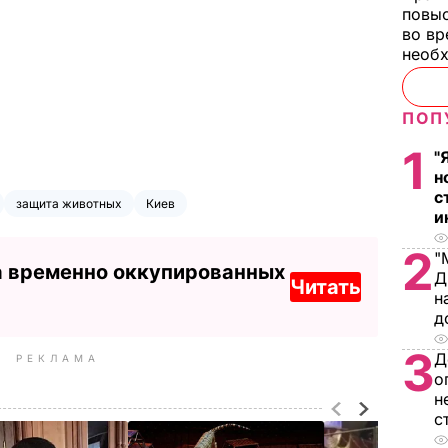
повы
во вр
необх
ПОП
1
"
н
с
защита животных
Киев
и
2
"
а временно оккупированных
Д
Читать
н
д
3
Д
РЕКЛАМА
о
н
с