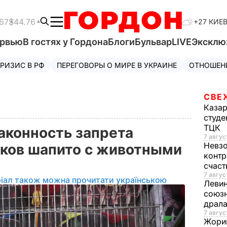
67
$44.76
+27 КИЕ
ервью
В гостях у Гордона
Блоги
Бульвар
LIVE
Эксклю
РИЗИС В РФ
ПЕРЕГОВОРЫ О МИРЕ В УКРАИНЕ
ОТНОШЕН
СВЕ
Каза
студе
ТЦК
аконность запрета
7 авгус
Невз
ков шапито с животными
контр
счас
7 авгус
іал також можна прочитати українською
Леви
союзн
драла
7 август
Жори