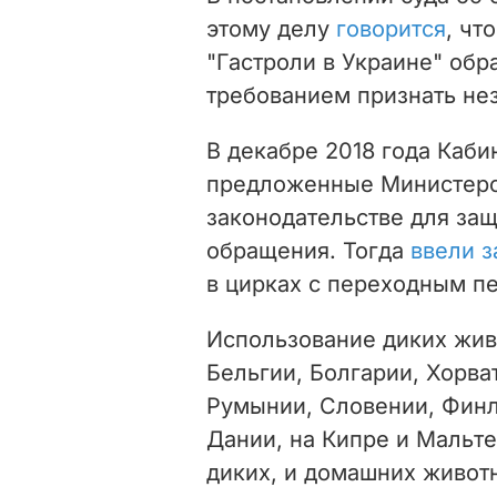
этому делу
говорится
, чт
"Гастроли в Украине" обр
требованием признать не
В декабре 2018 года Каб
предложенные Министерс
законодательстве для за
обращения. Тогда
ввели з
в цирках с переходным пе
Использование диких жив
Бельгии, Болгарии, Хорва
Румынии, Словении, Финл
Дании, на Кипре и Мальт
диких, и домашних живот