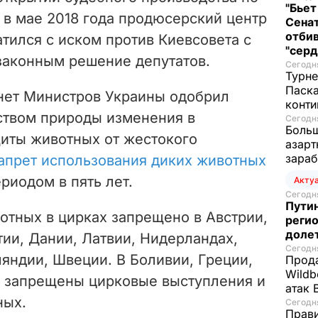
"Бьет
о в мае 2018 года продюсерский центр
Сенат
отбив
атился с иском против Киевсовета с
"серд
законным решение депутатов.
Сегодня
Турне
Паска
инет Министров Украины одобрил
конти
твом природы изменения в
Сегодня
Больш
щиты животных от жестокого
азарт
зараб
апрет использования диких животных
риодом в пять лет.
Акту
Сегодня
Путин
отных в цирках запрещено в Австрии,
регио
доле
тии, Дании, Латвии, Нидерландах,
Сегодня
яндии, Швеции. В Боливии, Греции,
Прода
Wildb
е запрещены цирковые выступления и
атак 
ных.
Сегодня
Прави