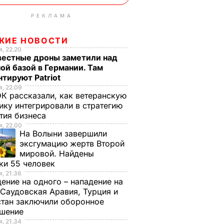
РЕКЛАМА
ЖИЕ НОВОСТИ
, 22.20
вестные дроны заметили над
ой базой в Германии. Там
тируют Patriot
, 22.09
К рассказали, как ветеранскую
ику интегрировали в стратегию
тия бизнеса
, 22.00
На Волыни завершили
эксгумацию жертв Второй
мировой. Найдены
ки 55 человек
, 21.36
ение на одного – нападение на
 Саудовская Аравия, Турция и
тан заключили оборонное
ашение
, 21.34