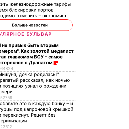
сить железнодорожные тарифы
емя блокировки портов
одимо отменить – экономист
Больше новостей
УЛЯРНОЕ БУЛЬВАР
Я не привык быть вторым
омером". Как золотой медалист
тал главкомом ВСУ – самое
нтересное о Драпатом
64824
Мишуня, дочка родилась!"
рапатый рассказал, как ночью
а позициях узнал о рождении
очери
52759
обавьте это в каждую банку – и
гурцы под капроновой крышкой
е перекиснут. Рецепт без
терилизации
23512