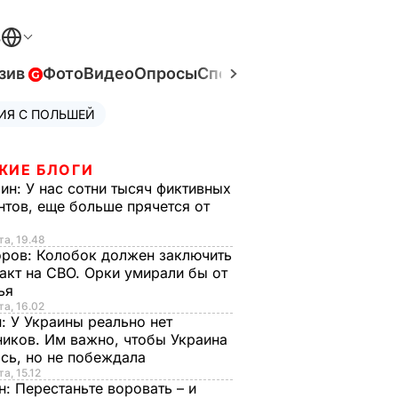
В
зив
Фото
Видео
Опросы
Спецпроекты
Война в Ук
ИЯ С ПОЛЬШЕЙ
ЖИЕ БЛОГИ
рин:
У нас сотни тысяч фиктивных
нтов, еще больше прячется от
та, 19.48
оров:
Колобок должен заключить
акт на СВО. Орки умирали бы от
тья
та, 16.02
н:
У Украины реально нет
иков. Им важно, чтобы Украина
сь, но не побеждала
а, 15.12
н:
Перестаньте воровать – и