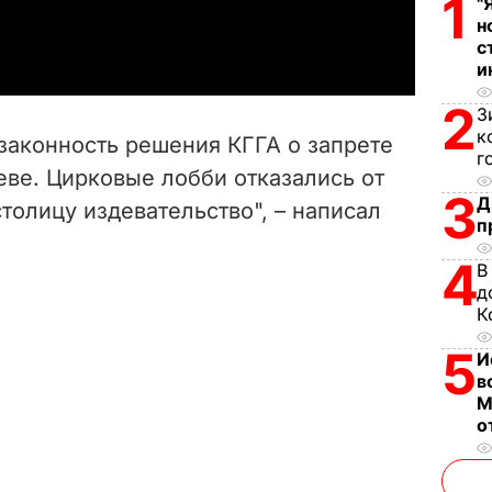
1
"
a
н
с
y
и
2
V
З
к
законность решения КГГА о запрете
г
i
еве. Цирковые лобби отказались от
3
Д
столицу издевательство", – написал
d
п
e
4
В
д
o
К
5
И
в
М
о