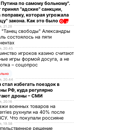
 Путина по самому больному".
 принял "адские" санкции,
 поправку, которая угрожала
цу" закона. Как это было
, 21.28
 "Танец свободы" Александры
ль состоялось на пяти
нентах
, 20.45
инство игроков казино считают
ные игры формой досуга, а не
отка – соцопрос
ально
, 20.44
 стал избегать поездок в
ны РФ, куда регулярно
тают дроны – СМИ
, 20.16
жи военных товаров на
erries рухнули на 40% после
ВСУ. Что покупали россияне
, 19.58
тельственное решение