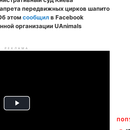
нистративный суд Киева
запрета передвижных цирков шапито
Об этом
сообщил
в Facebook
нной организации UAnimals
РЕКЛАМА
P
ПОП
l