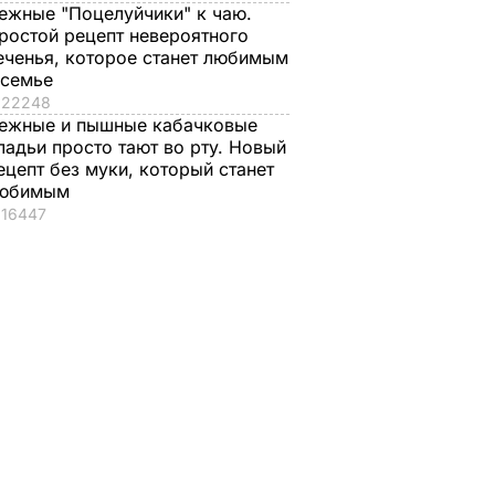
ежные "Поцелуйчики" к чаю.
ростой рецепт невероятного
еченья, которое станет любимым
 семье
22248
ежные и пышные кабачковые
ладьи просто тают во рту. Новый
 цирке
ецепт без муки, который станет
ала на
юбимым
ео
16447
ОИСШЕСТВИЯ