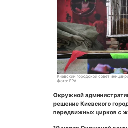
Киевский городской совет инициир
Фото: ЕРА
Окружной административ
решение Киевского город
передвижных цирков с ж