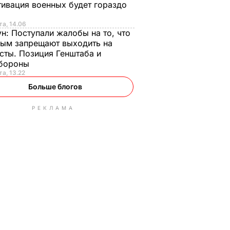
ивация военных будет гораздо
та, 14.06
ун:
Поступали жалобы на то, что
ым запрещают выходить на
сты. Позиция Генштаба и
бороны
та, 13.22
Больше блогов
РЕКЛАМА