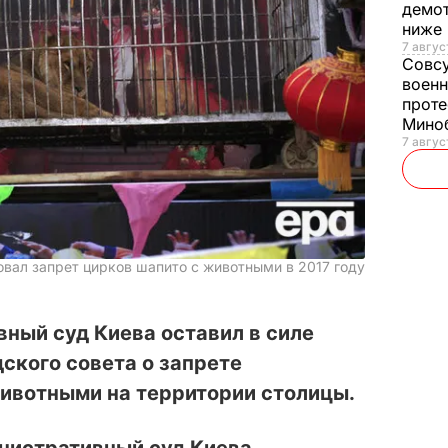
демот
ниже
7 авгус
Совс
военн
проте
Мино
7 авгус
овал запрет цирков шапито с животными в 2017 году
ный суд Киева оставил в силе
ского совета о запрете
ивотными на территории столицы.