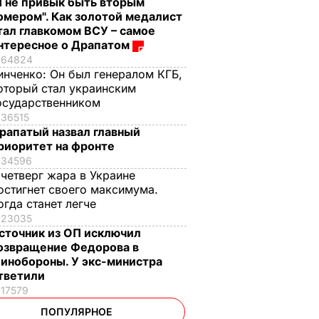
Я не привык быть вторым
омером". Как золотой медалист
тал главкомом ВСУ – самое
нтересное о Драпатом
64824
инченко:
Он был генералом КГБ,
оторый стал украинским
осударственником
36515
рапатый назвал главный
риоритет на фронте
34596
 четверг жара в Украине
остигнет своего максимума.
огда станет легче
23035
сточник из ОП исключил
озвращение Федорова в
инобороны. У экс-министра
тветили
17579
ПОПУЛЯРНОЕ