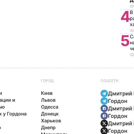
Д
4
В
р
х
5
С
н
ч
ГОРОД
СОЦСЕТИ
и
Киев
Дмитрий 
ации и
Львов
Гордон
ью
Одесса
Дмитрий 
х у Гордона
Донецк
Гордон
Харьков
Дмитрий 
р
Днепр
Гордон