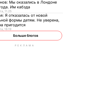
анов:
Мы оказались в Лондоне
года. Им кабзда
та, 11.25
ая:
Я отказалась от новой
ной формы детям. Не уверена,
на пригодится
та, 18.19
Больше блогов
РЕКЛАМА