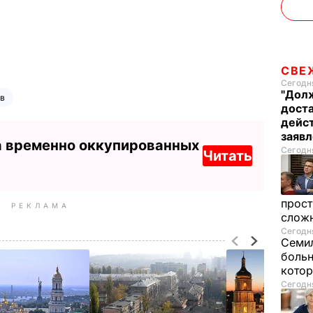
СВЕ
Сегодня
"Долж
ов
дост
дейст
заяв
а временно оккупированных
Сегодня
Читать
прост
РЕКЛАМА
слож
Сегодня
Семил
больн
котор
Сегодня