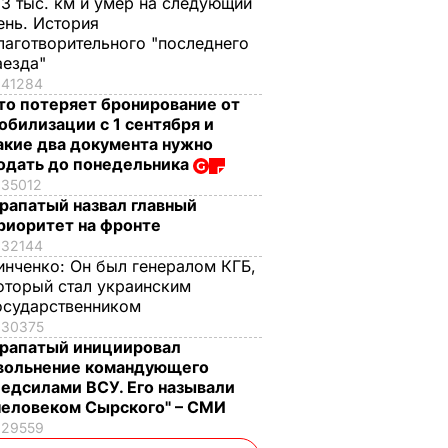
,3 тыс. км и умер на следующий
ень. История
лаготворительного "последнего
аезда"
41284
то потеряет бронирование от
обилизации с 1 сентября и
акие два документа нужно
одать до понедельника
35012
рапатый назвал главный
риоритет на фронте
32144
инченко:
Он был генералом КГБ,
оторый стал украинским
осударственником
30375
рапатый инициировал
вольнение командующего
едсилами ВСУ. Его называли
человеком Сырского" – СМИ
29559