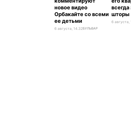
комментируют
его кв
новое видео
всегда
Орбакайте со всеми
шторы
ее детьми
6 августа, 
6 августа, 14.32
БУЛЬВАР