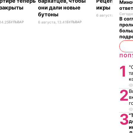
артире теперь
бархатцев, чтобы
Рецепт каба
Мино
 закрыты
они дали новые
икры
отве
бутоны
Сегодня
6 августа, 13.02
БУЛ
В со
14.25
БУЛЬВАР
6 августа, 13.41
БУЛЬВАР
проли
больш
подр
ПОП
1
"
т
к
2
В
в
г
3
"
д
и