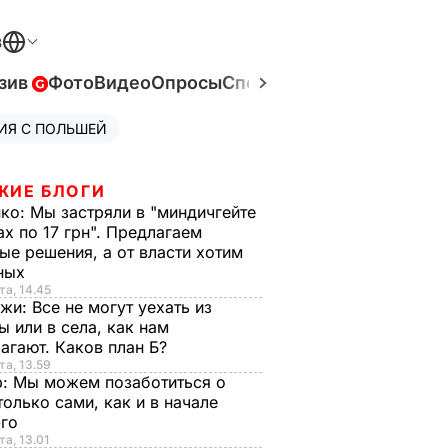
В
зив
Фото
Видео
Опросы
Спецпроекты
Война в Ук
ИЯ С ПОЛЬШЕЙ
ЖИЕ БЛОГИ
нко:
Мы застряли в "миндичгейте
ах по 17 грн". Предлагаем
ые решения, а от власти хотим
ных
та, 14.45
нжи:
Все не могут уехать из
ы или в села, как нам
агают. Каков план Б?
та, 13.59
р:
Мы можем позаботиться о
только сами, как и в начале
-го
та, 13.01