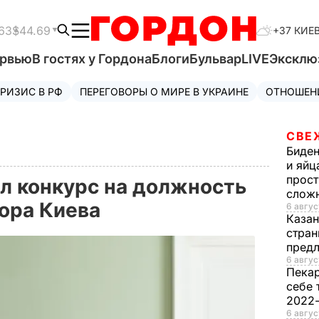
63
$44.69
+37 КИЕ
ервью
В гостях у Гордона
Блоги
Бульвар
LIVE
Эксклю
РИЗИС В РФ
ПЕРЕГОВОРЫ О МИРЕ В УКРАИНЕ
ОТНОШЕН
СВЕ
Биде
и яйц
прост
л конкурс на должность
слож
тора Киева
6 авгус
Каза
стран
предл
6 авгус
Пека
себе 
2022
6 авгус