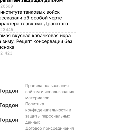
рапатый защищал диплом
26569
 институте танковых войск
ассказали об особой черте
арактера главкома Драпатого
23445
амая вкусная кабачковая икра
а зиму. Рецепт консервации без
еснока
21423
Правила пользования
Гордон
сайтом и использования
материалов
Политика
Гордон
конфиденциальности и
защиты персональных
Гордон
данных
Договор присоединения