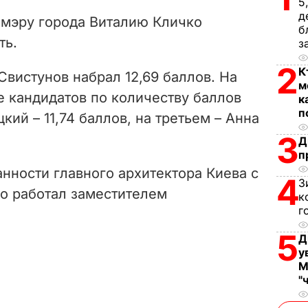
V
5
д
мэру города Виталию Кличко
б
i
ть.
з
d
2
К
Свистунов набрал 12,69 баллов. На
м
e
е кандидатов по количеству баллов
к
п
ий – 11,74 баллов, на третьем – Анна
o
3
Д
п
нности главного архитектора Киева с
4
З
-го работал заместителем
к
г
5
Д
у
М
"