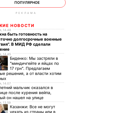
ПОПУЛЯРНОЕ
РЕКЛАМА
ЖИЕ НОВОСТИ
, 14.48
на быть готовность на
аточно долгосрочные военные
вия". В МИД РФ сделали
ление
, 14.45
Биденко:
Мы застряли в
"миндичгейте и яйцах по
17 грн". Предлагаем
ые решения, а от власти хотим
ных
, 14.07
етний мальчик оказался в
ице после курения вейпа,
ый он нашел на улице
, 13.59
Казанжи:
Все не могут
уехать из страны или в