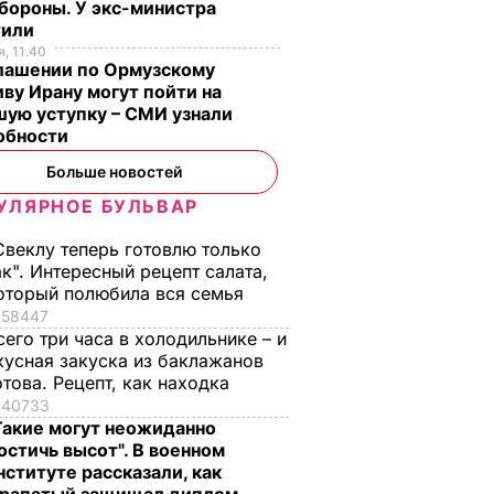
чковой
огурцы под
он сгниет. Дачники
бороны. У экс-министра
капроновой
раскрыли секрет
тили
крышкой не
, 11.40
ЬВАР
6 августа, 12.06
БУЛЬВАР
глашении по Ормузскому
перекиснут. Рецепт
ву Ирану могут пойти на
без стерилизации
ую уступку – СМИ узнали
6 августа, 12.50
БУЛЬВАР
обности
Больше новостей
УЛЯРНОЕ БУЛЬВАР
Свеклу теперь готовлю только
ак". Интересный рецепт салата,
оторый полюбила вся семья
58447
сего три часа в холодильнике – и
кусная закуска из баклажанов
отова. Рецепт, как находка
40733
Такие могут неожиданно
остичь высот". В военном
нституте рассказали, как