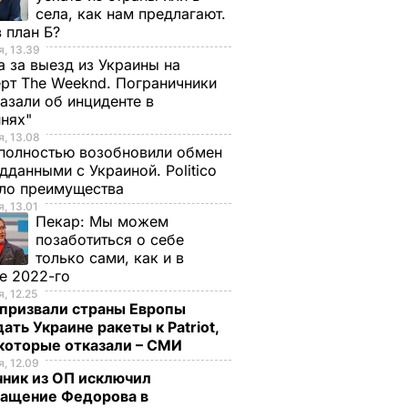
села, как нам предлагают.
 план Б?
л
Кличко уволил
, 13.39
а за выезд из Украины на
главного
рт The Weeknd. Пограничники
лавного
архитектора Киева
азали об инциденте в
 города
Целовальника и двух
инях"
его заместителей
БЫТИЯ
, 13.08
полностью возобновили обмен
30 сентября, 12.17
СОБЫТИЯ
дданными с Украиной. Politico
ало преимущества
, 13.01
Пекар:
Мы можем
позаботиться о себе
только сами, как и в
е 2022-го
, 12.25
призвали страны Европы
ать Украине ракеты к Patriot,
екоторые отказали – СМИ
, 12.09
ка для
Добавьте это в
Лук нужно собрать
чник из ОП исключил
куса.
каждую банку – и
до этой даты, иначе
ращение Федорова в