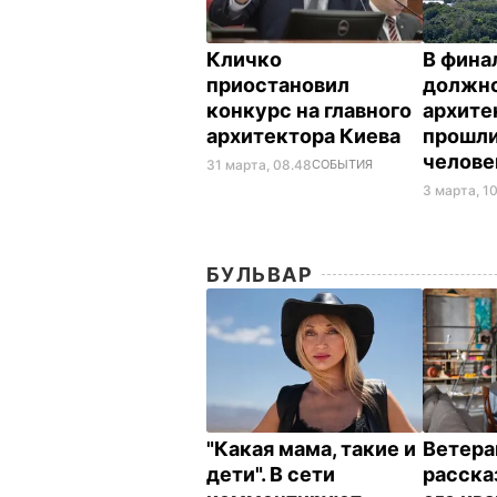
Кличко
В фина
приостановил
должно
конкурс на главного
архите
архитектора Киева
прошли
челов
31 марта, 08.48
СОБЫТИЯ
3 марта, 1
БУЛЬВАР
"Какая мама, такие и
Ветера
дети". В сети
расска