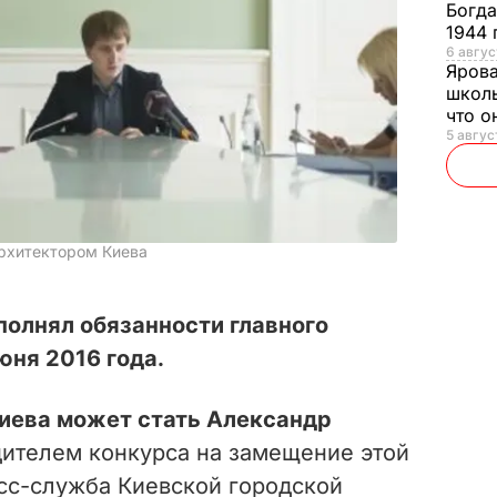
Богд
1944 
6 авгус
Яров
школь
что о
5 авгус
архитектором Киева
олнял обязанности главного
юня 2016 года.
иева может стать Александр
ителем конкурса на замещение этой
с-служба Киевской городской