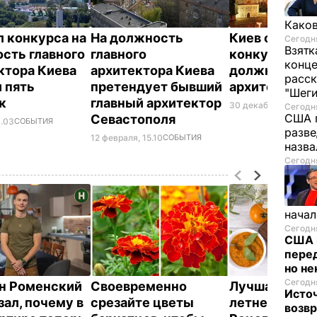
Каков
л конкурса на
На должность
Киев объяви
Сегодня
Взятк
сть главного
главного
конкурс на
конце
ктора Киева
архитектора Киева
должность г
расск
 пять
претендует бывший
архитектора
"Шег
ек
главный архитектор
30 декабря, 17.41
СО
Сегодня
США 
Севастополя
0.03
СОБЫТИЯ
разве
12 февраля, 15.10
СОБЫТИЯ
назв
Сегодня
начал
Сегодня
США 
перед
но н
Сегодня
н Роменский
Своевременно
Лучшая намаз
Исто
зал, почему в
срезайте цветы
летнего пере
возв