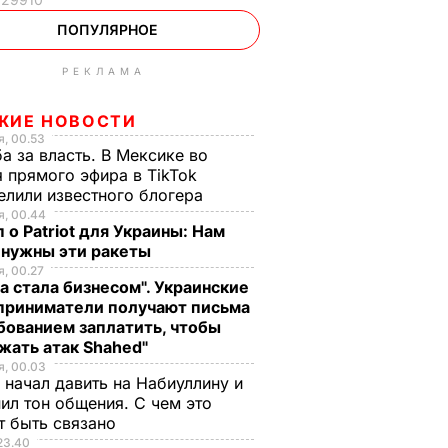
ПОПУЛЯРНОЕ
РЕКЛАМА
ЖИЕ НОВОСТИ
, 00.53
а за власть. В Мексике во
 прямого эфира в TikTok
елили известного блогера
, 00.44
 о Patriot для Украины: Нам
 нужны эти ракеты
, 00.27
а стала бизнесом". Украинские
приниматели получают письма
бованием заплатить, чтобы
жать атак Shahed"
, 00.03
 начал давить на Набиуллину и
ил тон общения. С чем это
т быть связано
23.40