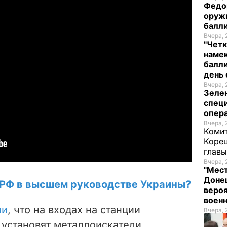
Федо
оруж
балл
Вчера, 
"Четк
намек
балли
день 
Вчера, 
Зеле
спец
опера
Вчера, 
Комит
Корец
глав
Вчера, 
"Мест
Донец
и РФ в высшем руководстве Украины?
вероя
воен
ли
, что на входах на станции
Вчера, 
 установят металлоискатели.