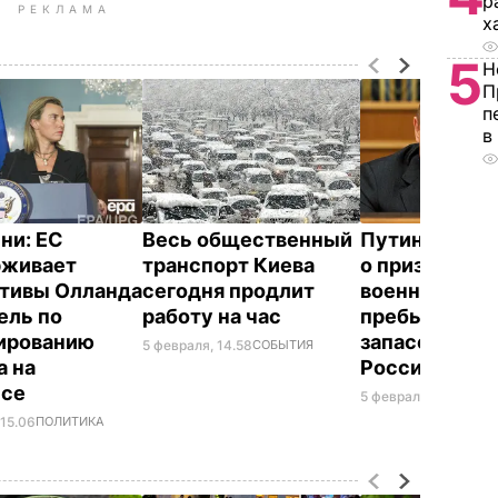
р
РЕКЛАМА
х
5
Н
П
п
в
ни: ЕС
Весь общественный
Путин подпис
рживает
транспорт Киева
о призыве на
тивы Олланда
сегодня продлит
военные сбо
ель по
работу на час
пребывающих
ированию
запасе гражд
5 февраля, 14.58
СОБЫТИЯ
а на
России
ссе
5 февраля, 14.38
МИ
 15.06
ПОЛИТИКА