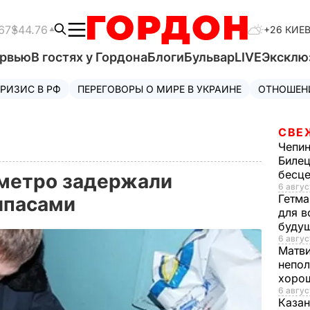
67
$44.76
+26 КИЕ
ервью
В гостях у Гордона
Блоги
Бульвар
LIVE
Эксклю
РИЗИС В РФ
ПЕРЕГОВОРЫ О МИРЕ В УКРАИНЕ
ОТНОШЕН
СВЕ
Чепи
Билец
бесц
 метро задержали
6 авгус
Гетма
ипасами
для в
буду
6 авгус
Матв
непол
хорош
6 авгус
Казан