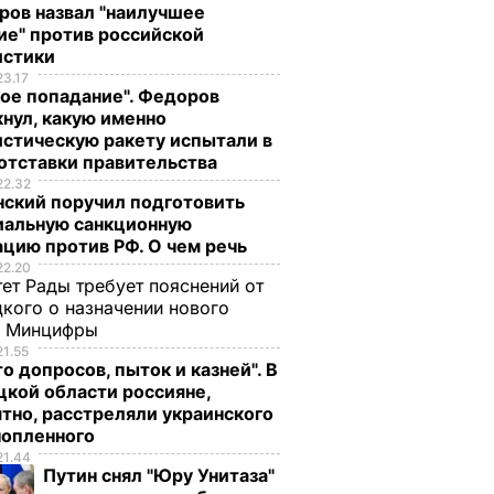
ров назвал "наилучшее
ие" против российской
истики
23.17
ое попадание". Федоров
нул, какую именно
стическую ракету испытали в
отставки правительства
22.32
нский поручил подготовить
иальную санкционную
цию против РФ. О чем речь
22.20
ет Рады требует пояснений от
кого о назначении нового
ы Минцифры
21.55
о допросов, пыток и казней". В
кой области россияне,
тно, расстреляли украинского
нопленного
21.44
Путин снял "Юру Унитаза"