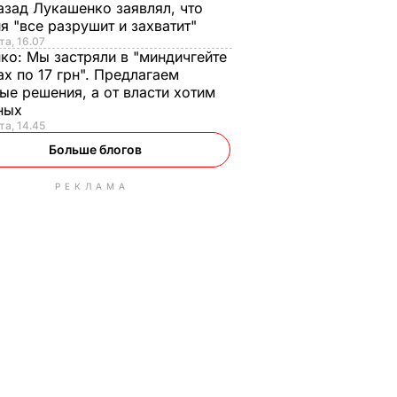
азад Лукашенко заявлял, что
я "все разрушит и захватит"
та, 16.07
нко:
Мы застряли в "миндичгейте
ах по 17 грн". Предлагаем
ые решения, а от власти хотим
ных
та, 14.45
Больше блогов
РЕКЛАМА