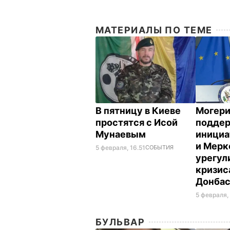
МАТЕРИАЛЫ ПО ТЕМЕ
В пятницу в Киеве
Могери
простятся с Исой
подде
Мунаевым
инициа
и Мерк
5 февраля, 16.51
СОБЫТИЯ
урегул
кризис
Донба
5 февраля,
БУЛЬВАР