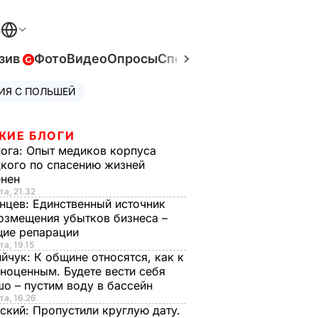
В
зив
Фото
Видео
Опросы
Спецпроекты
Война в Ук
ИЯ С ПОЛЬШЕЙ
ЖИЕ БЛОГИ
нога:
Опыт медиков корпуса
кого по спасению жизней
енен
та, 21.32
нцев:
Единственный источник
озмещения убытков бизнеса –
щие репарации
та, 19.15
ийчук:
К общине относятся, как к
ноценным. Будете вести себя
о – пустим воду в бассейн
та, 16.26
ский:
Пропустили круглую дату.