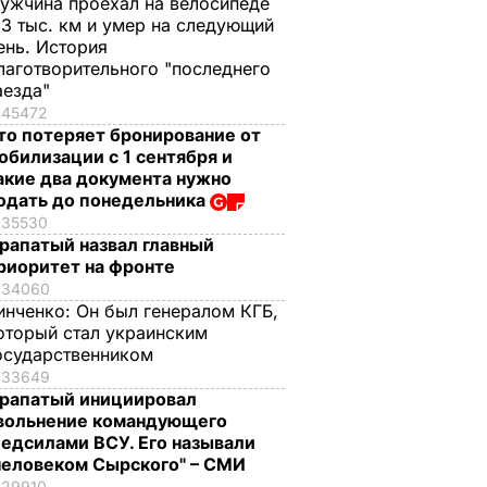
ужчина проехал на велосипеде
,3 тыс. км и умер на следующий
ень. История
лаготворительного "последнего
аезда"
45472
то потеряет бронирование от
обилизации с 1 сентября и
акие два документа нужно
одать до понедельника
35530
рапатый назвал главный
риоритет на фронте
34060
инченко:
Он был генералом КГБ,
оторый стал украинским
осударственником
33649
рапатый инициировал
вольнение командующего
едсилами ВСУ. Его называли
человеком Сырского" – СМИ
29910