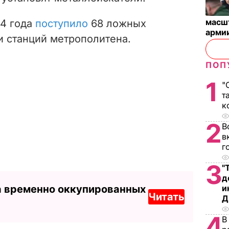
масш
14 года
поступило
68 ложных
арми
 станций метрополитена.
ПОП
1
"
т
к
2
В
в
г
3
"
д
а временно оккупированных
и
Читать
Д
4
В