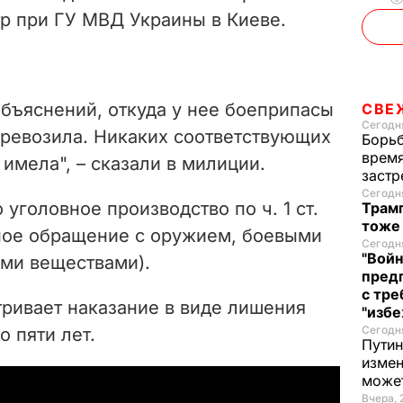
р при ГУ МВД Украины в Киеве.
бъяснений, откуда у нее боеприпасы
СВЕ
Сегодня
еревозила. Никаких соответствующих
Борьб
время
имела", – сказали в милиции.
застр
Сегодня
уголовное производство по ч. 1 ст.
Трамп
тоже
ное обращение с оружием, боевыми
Сегодня
"Войн
ми веществами).
пред
с тре
тривает наказание в виде лишения
"избе
Сегодня
о пяти лет.
Путин
измен
може
Вчера, 