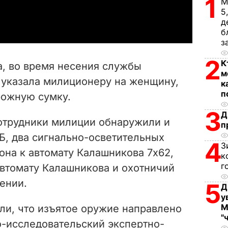
1
М
a
5
д
y
б
з
V
2
К
, во время несения службы
м
i
 указала милиционеру на женщину,
к
п
рожную сумку.
d
3
Д
e
сотрудники милиции обнаружили и
п
Б, два сигнально-осветительных
4
o
З
рона к автомату Калашникова 7х62,
к
г
автомату Калашникова и охотничий
щении.
5
Д
у
М
и, что изъятое оружие направлено
"
о-исследовательский экспертно-