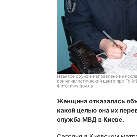
Изъятое оружие направлено на иссл
криминалистический центр при ГУ М
Фото: mvs.gov.ua
Женщина отказалась объя
какой целью она их пере
служба МВД в Киеве.
Сегодня в Киевском метро