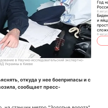
Год н
Росси
6 авгус
Биде
и яйц
прост
слож
6 авгус
едование в Научно-исследовательский экспертно-
ВД Украины в Киеве
снять, откуда у нее боеприпасы и с
возила, сообщает пресс-
, на станции метро "Золотые ворота",