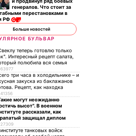
и продвинул ряд боевых
генералов. Что стоит за
табными перестановками в
и РФ
Больше новостей
УЛЯРНОЕ БУЛЬВАР
Свеклу теперь готовлю только
ак". Интересный рецепт салата,
оторый полюбила вся семья
63977
сего три часа в холодильнике – и
кусная закуска из баклажанов
отова. Рецепт, как находка
41356
Такие могут неожиданно
остичь высот". В военном
нституте рассказали, как
рапатый защищал диплом
27309
 институте танковых войск