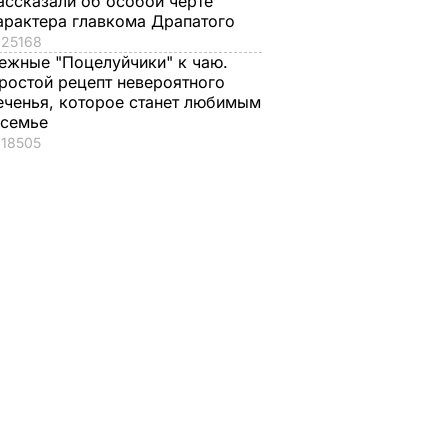
ассказали об особой черте
арактера главкома Драпатого
25168
ежные "Поцелуйчики" к чаю.
ростой рецепт невероятного
еченья, которое станет любимым
 семье
18505
ал указ
Олланд не видит
Рада начала
Украину в НАТО и не
реформу МВД
ры
планирует
5 февраля, 14.12
ПОЛИТИКА
 в
поставлять ей
ан
оружие
5 февраля,
ВОЙНА В
УКРАИНЕ
14.15
Р