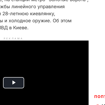
ужбы линейного управления
 28-летнюю киевлянку,
 и холодное оружие. Об этом
ВД в Киеве.
РЕКЛАМА
P
ПОП
l