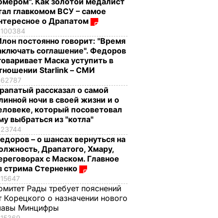
омером". Как золотой медалист
тал главкомом ВСУ – самое
нтересное о Драпатом
100384
Илон постоянно говорит: "Время
аключать соглашение". Федоров
говаривает Маска уступить в
тношении Starlink – СМИ
62787
рапатый рассказал о самой
линной ночи в своей жизни и о
еловеке, который посоветовал
му выбраться из "котла"
23744
едоров – о шансах вернуться на
олжность, Драпатого, Хмару,
ереговорах с Маском. Главное
з стрима Стерненко
15647
омитет Рады требует пояснений
т Корецкого о назначении нового
лавы Минцифры
15369