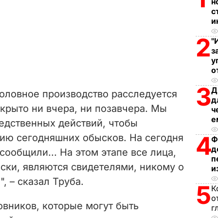
н
с
и
2
"
з
у
о
3
Д
головное производство расследуется
д
ткрыто ни вчера, ни позавчера. Мы
ч
е
едственных действий, чтобы
4
нию сегодняшних обысков. На сегодня
Ф
д
сообщили... На этом этапе все лица,
п
ски, являются свидетелями, никому о
и
, – сказал Труба.
5
К
о
овников, которые могут быть
г