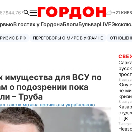
.67
$44.76
+21 КИЕВ
ервью
В гостях у Гордона
Блоги
Бульвар
LIVE
Эксклю
РИЗИС В РФ
ПЕРЕГОВОРЫ О МИРЕ В УКРАИНЕ
ОТНОШЕН
СВЕ
Саак
русск
прос
ах имущества для ВСУ по
8 авгус
Юнус
м о подозрении пока
не ми
ли – Труба
криз
8 авгус
іал також можна прочитати українською
Каза
студе
ТЦК
7 авгус
Невз