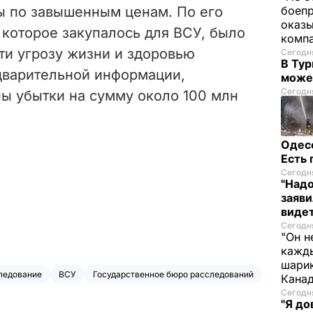
ы по завышенным ценам. По его
боепр
оказы
 которое закупалось для ВСУ, было
комп
ти угрозу жизни и здоровью
Сегодня
В Тур
дварительной информации,
може
Сегодня
ны убытки на сумму около 100 млн
Одес
Есть
Сегодня
"Надо
заяви
виде
Сегодня
"Он н
кажды
шарик
ледование
ВСУ
Государственное бюро расследований
Кана
Сегодня
"Я до