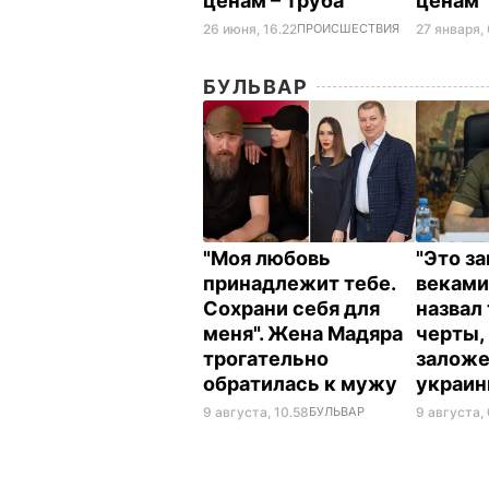
ценам – Труба
ценам
26 июня, 16.22
ПРОИСШЕСТВИЯ
27 января, 
БУЛЬВАР
"Моя любовь
"Это з
принадлежит тебе.
веками
Сохрани себя для
назвал
меня". Жена Мадяра
черты,
трогательно
заложе
обратилась к мужу
украи
9 августа, 10.58
БУЛЬВАР
9 августа,