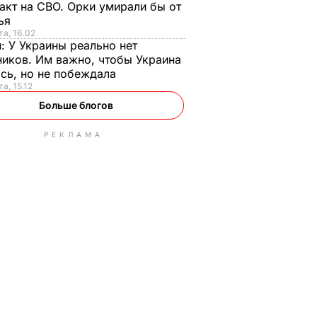
акт на СВО. Орки умирали бы от
тья
та, 16.02
н:
У Украины реально нет
иков. Им важно, чтобы Украина
сь, но не побеждала
а, 15.12
Больше блогов
РЕКЛАМА