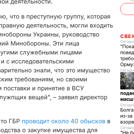
ной деятельности.
, что в преступную группу, которая
правную деятельность, могли входить
инобороны Украины, руководство
СВЕ
Сегодня
ний Минобороны. Эти лица
"Пока
другими служебными лицами
повед
требо
 и с исследовательскими
Орму
арительно знали, что это имущество
Сегодня
ским требованиям, но своими
 поставки и принятие в ВСУ
подве
лужпщих вещей", – заявил директор
масш
Сегодня
Болга
из-за
что ГБР
проводит около 40 обысков
в
взорв
Сегодня
одства о закупке имущества для
"Не б