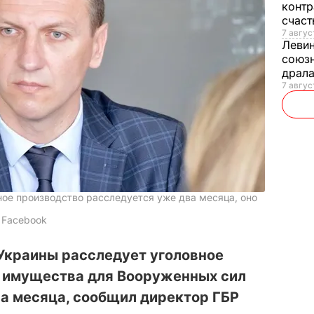
контр
счас
7 авгус
Леви
союзн
драла
7 август
вное производство расследуется уже два месяца, оно
 Facebook
Украины расследует уголовное
х имущества для Вооруженных сил
а месяца, сообщил директор ГБР