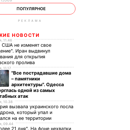
ПОПУЛЯРНОЕ
РЕКЛАМА
ЖИЕ НОВОСТИ
, 11.46
 США не изменят свое
ение". Иран выдвинул
вания для открытия
зского пролива
, 11.17
"Все пострадавшие дома
– памятники
архитектуры". Одесса
рглась одной из самых
табных атак
, 10.38
рия вызвала украинского посла
 дрона, который упал и
ался на ее территории
, 09.44
олее 21 дня". На фоне нехватки