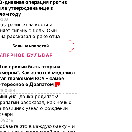
0-дневная операция против
ыла утверждена еще в
лом году
23.28
остранился на кости и
няет сильную боль. Сын
на рассказал о раке отца
Больше новостей
УЛЯРНОЕ БУЛЬВАР
Я не привык быть вторым
омером". Как золотой медалист
тал главкомом ВСУ – самое
нтересное о Драпатом
100384
Мишуня, дочка родилась!"
рапатый рассказал, как ночью
а позициях узнал о рождении
очери
69249
обавьте это в каждую банку – и