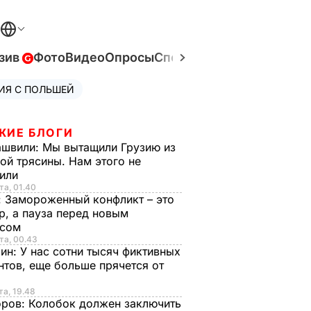
зив
Фото
Видео
Опросы
Спецпроекты
Война в Ук
ИЯ С ПОЛЬШЕЙ
ЖИЕ БЛОГИ
ашвили:
Мы вытащили Грузию из
ой трясины. Нам этого не
тили
та, 01.40
:
Замороженный конфликт – это
р, а пауза перед новым
исом
та, 00.43
рин:
У нас сотни тысяч фиктивных
нтов, еще больше прячется от
та, 19.48
оров:
Колобок должен заключить