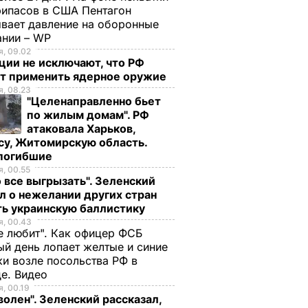
ипасов в США Пентагон
вает давление на оборонные
ании – WP
, 09.02
ции не исключают, что РФ
т применить ядерное оружие
, 08.23
"Целенаправленно бьет
по жилым домам". РФ
атаковала Харьков,
су, Житомирскую область.
 погибшие
, 00.55
 все выгрызать". Зеленский
л о нежелании других стран
ть украинскую баллистику
, 00.43
е любит". Как офицер ФСБ
й день лопает желтые и синие
и возле посольства РФ в
де. Видео
, 00.19
волен". Зеленский рассказал,