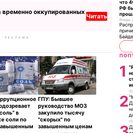
что 4
РФ б
а временно оккупированных
прош
Читать
Вчера, 
Распр
причи
Байде
РЕКЛАМА
ПОП
1
"
н
с
и
2
"
ррупционное
ГПУ: Бывшее
Д
одозревает
руководство МОЗ
н
соль" в
закупило тысячу
д
е соли по
"скорых" по
3
 завышенным
завышенным ценам
Д