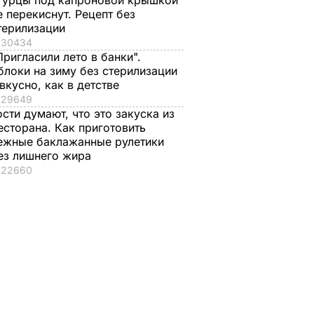
гурцы под капроновой крышкой
е перекиснут. Рецепт без
терилизации
30434
Пригласили лето в банки".
блоки на зиму без стерилизации
 вкусно, как в детстве
29649
ости думают, что это закуска из
есторана. Как приготовить
ежные баклажанные рулетики
ез лишнего жира
леные
"Что смотрите?
Распространился н
22660
ицце,
Пишите рецепт!"
кости и причиняет
одарок.
Знаменитые
сильную боль. Сын
рая в
херсонские
Байдена рассказал 
е
помидоры, которые
раке отца
можно есть уже на
8 августа, 23.28
МИР
второй день
ЬВАР
8 августа, 23.56
БУЛЬВАР