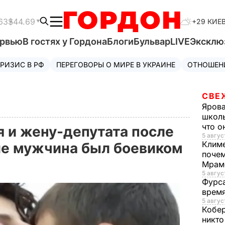
63
$44.69
+29 КИЕ
ервью
В гостях у Гордона
Блоги
Бульвар
LIVE
Эксклю
РИЗИС В РФ
ПЕРЕГОВОРЫ О МИРЕ В УКРАИНЕ
ОТНОШЕН
СВЕ
Яров
школь
что о
 и жену-депутата после
5 авгус
Клим
ле мужчина был боевиком
почем
Мрам
5 август
Фурс
время
5 авгус
Кобе
никто