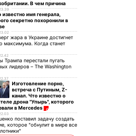
обритании. В чем причина
23.39
 известно имя генерала,
ого секретно похоронили в
ве
23.02
верг жара в Украине достигнет
о максимума. Когда станет
е
22.42
ы Трампа перестали пугать
ых лидеров – The Washington
22.37
Изготовление порно,
встреча с Путиным, Z-
канал. Что известно о
теле дрона "Упырь", которого
рвали в Mercedes
22.03
енко поставил задачу создать
е, которое "обнулит в мире все
илотники"