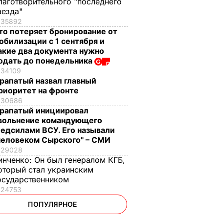
лаготворительного "последнего
аезда"
35892
то потеряет бронирование от
обилизации с 1 сентября и
акие два документа нужно
одать до понедельника
34109
рапатый назвал главный
риоритет на фронте
30686
рапатый инициировал
вольнение командующего
едсилами ВСУ. Его называли
человеком Сырского" – СМИ
29028
инченко:
Он был генералом КГБ,
оторый стал украинским
осударственником
24753
ПОПУЛЯРНОЕ