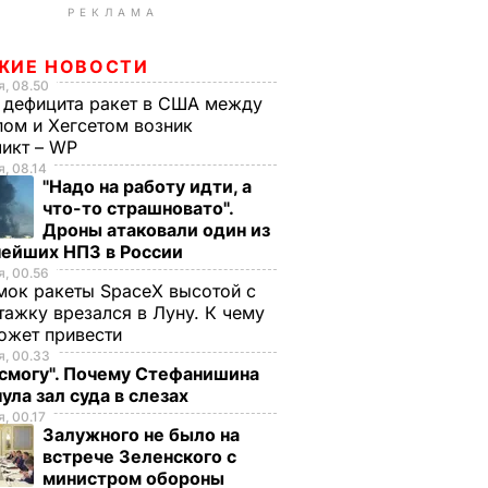
РЕКЛАМА
ЖИЕ НОВОСТИ
, 08.50
 дефицита ракет в США между
ом и Хегсетом возник
ликт – WP
, 08.14
"Надо на работу идти, а
что-то страшновато".
Дроны атаковали один из
нейших НПЗ в России
, 00.56
ок ракеты SpaceX высотой с
тажку врезался в Луну. К чему
ожет привести
, 00.33
 смогу". Почему Стефанишина
ула зал суда в слезах
, 00.17
Залужного не было на
встрече Зеленского с
министром обороны