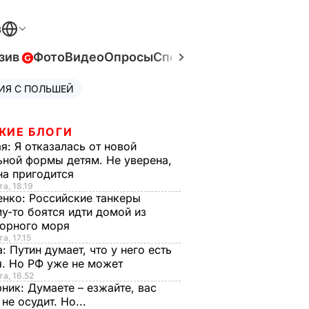
В
зив
Фото
Видео
Опросы
Спецпроекты
Война в Ук
ИЯ С ПОЛЬШЕЙ
ЖИЕ БЛОГИ
ая:
Я отказалась от новой
ной формы детям. Не уверена,
на пригодится
та, 18.19
енко:
Российские танкеры
у-то боятся идти домой из
орного моря
а, 17.15
а:
Путин думает, что у него есть
. Но РФ уже не может
та, 16.52
рник:
Думаете – езжайте, вас
 не осудит. Но...