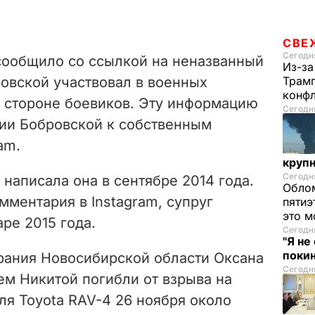
СВЕ
Сегодня
ообщило со ссылкой на неназванный
Из-за
ровской участвовал в военных
Трамп
конф
а стороне боевиков. Эту информацию
Сегодня
ии Бобровской к собственным
am.
круп
Сегодня
 написала она в сентябре 2014 года.
Облом
мментария в Instagram, супруг
пятиэ
это м
ре 2015 года.
Сегодня
"Я не
покин
брания Новосибирской области Оксана
Сегодня
ем Никитой погибли от взрыва на
ля Toyota RAV-4 26 ноября около