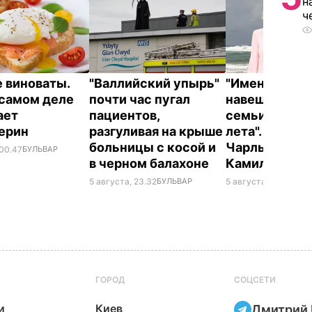
н
ч
е виноваты.
"Валлийский упырь"
"Именно там 
 самом деле
почти час пугал
навещают чл
ает
пациентов,
семьи в тече
терин
разгуливая на крыше
лета". Где о
больницы с косой и
Чарльз III и е
 00.47
БУЛЬВАР
в черном балахоне
Камилла
5 августа, 23.32
БУЛЬВАР
5 августа, 20.22
БУЛ
ГОРОД
СОЦСЕТИ
и
Киев
Дмитрий 