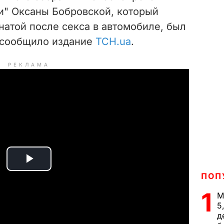
ии" Оксаны Бобровской, который
натой после секса в автомобиле, был
 сообщило издание
ТСН.ua
.
РЕКЛАМА
P
ПОП
l
1
М
5
a
д