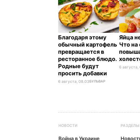
Благодаря этому
Яйца н
обычный картофель
Что на
превращается в
повыш
ресторанное блюдо.
холес
Родные будут
6 августа,
просить добавки
6 августа, 08.03
БУЛЬВАР
НОВОСТИ
РАЗДЕЛЫ
Война в Украине
Новост