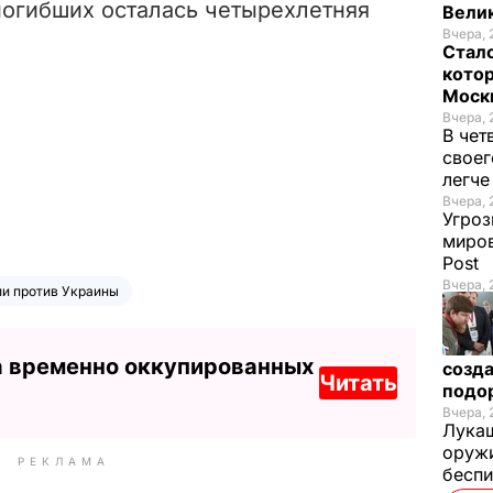
погибших осталась четырехлетняя
Велик
Вчера, 
Стало
котор
Моск
Вчера, 
В чет
своег
легч
Вчера, 
Угроз
миров
Post
Вчера, 
ии против Украины
а временно оккупированных
созда
Читать
подо
Вчера, 
Лукаш
оружи
РЕКЛАМА
бесп