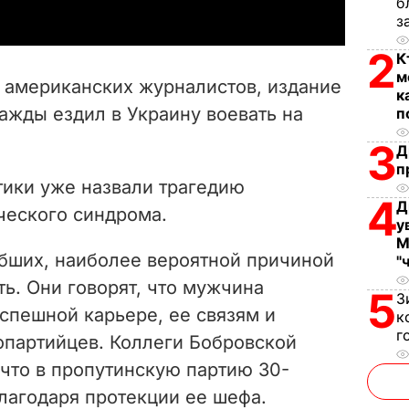
б
y
з
2
К
V
м
американских журналистов, издание
к
i
ажды ездил в Украину воевать на
п
d
3
Д
п
e
ики уже назвали трагедию
4
Д
ческого синдрома.
o
у
М
бших, наиболее вероятной причиной
"
ть. Они говорят, что мужчина
5
З
спешной карьере, ее связям и
к
г
опартийцев. Коллеги Бобровской
 что в пропутинскую партию 30-
лагодаря протекции ее шефа.