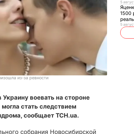
5 авгус
Яцен
1500 
реал
5 авгус
оизошла из-за ревности
 Украину воевать на стороне
я могла стать следствием
ндрома, сообщает ТСН.ua.
льного собрания Новосибирской