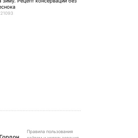
а зиму. Рецепт консервации без
еснока
21093
его
Названа лучшая соль
Мария Бурмака: На
ены
для консервации,
говорят, что будет
ние
выберите ее – и
тяжелая зима, и я н
тдыхают
крышки на банках не
знаю, что делать,
го жена
"сорвет"
потому что мне
некуда ехать
5 августа, 19.34
БУЛЬВАР
ЬВАР
5 августа, 17.46
БУЛЬВАР
Правила пользования
Гордон
сайтом и использования