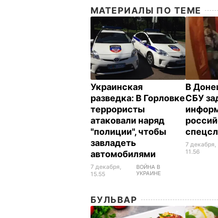
МАТЕРИАЛЫ ПО ТЕМЕ
Украинская
В Доне
разведка: В Горловке
СБУ за
террористы
инфор
атаковали наряд
россий
"полиции", чтобы
спецсл
завладеть
7 декабря,
11.56
автомобилями
7 декабря,
ВОЙНА В
УКРАИНЕ
15.55
БУЛЬВАР