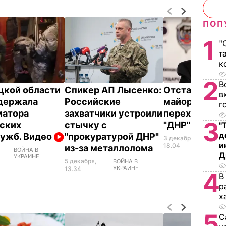
ПОП
1
"
т
к
2
В
цкой области
Спикер АП Лысенко:
Отставной ге
в
держала
Российские
майор СБУ об
г
матора
захватчики устроили
переходе на 
3
ских
стычку с
"ДНР"
"
д
ужб. Видео
"прокуратурой ДНР"
3 декабря,
ВОЙН
и
УКР
18.04
из-за металлолома
ВОЙНА В
Д
УКРАИНЕ
5 декабря,
ВОЙНА В
УКРАИНЕ
13.34
4
В
р
х
5
С