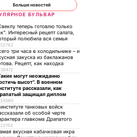
Больше новостей
УЛЯРНОЕ БУЛЬВАР
Свеклу теперь готовлю только
ак". Интересный рецепт салата,
оторый полюбила вся семья
52762
сего три часа в холодильнике – и
нерал-
кусная закуска из баклажанов
ъявил о
отова. Рецепт, как находка
сторону
39412
Такие могут неожиданно
остичь высот". В военном
А В
нституте рассказали, как
АИНЕ
рапатый защищал диплом
25590
 институте танковых войск
ассказали об особой черте
арактера главкома Драпатого
22153
амая вкусная кабачковая икра