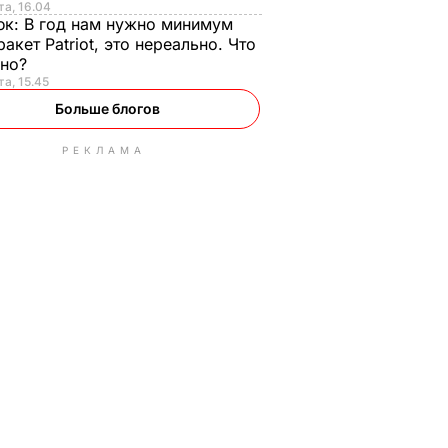
та, 16.04
юк:
В год нам нужно минимум
ракет Patriot, это нереально. Что
ьно?
та, 15.45
Больше блогов
РЕКЛАМА