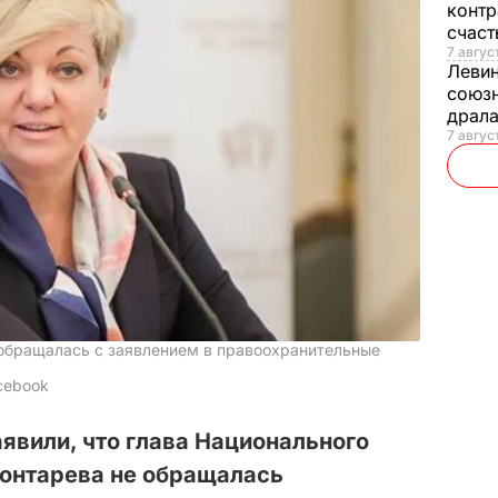
контр
счас
7 авгус
Леви
союзн
драла
7 август
е обращалась с заявлением в правоохранительные
acebook
явили, что глава Национального
Гонтарева не обращалась