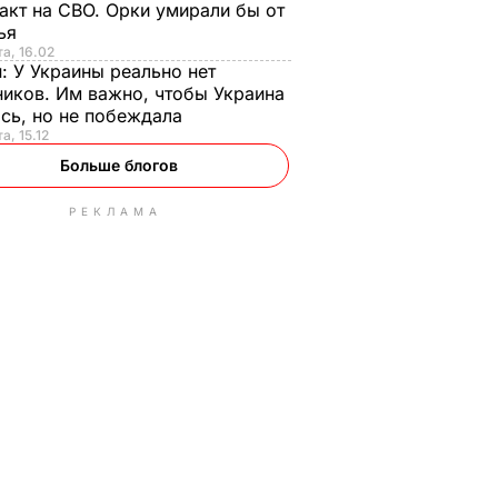
акт на СВО. Орки умирали бы от
тья
та, 16.02
н:
У Украины реально нет
иков. Им важно, чтобы Украина
сь, но не побеждала
а, 15.12
Больше блогов
РЕКЛАМА