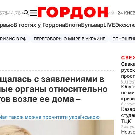
67
$44.76
+24 КИЕ
ервью
В гостях у Гордона
Блоги
Бульвар
LIVE
Экскл
РИЗИС В РФ
ПЕРЕГОВОРЫ О МИРЕ В УКРАИНЕ
ОТНОШЕН
СВЕ
Саак
русск
прос
ащалась с заявлениями в
8 авгус
Юнус
ые органы относительно
не ми
ов возле ее дома –
криз
8 авгус
Каза
студе
іал також можна прочитати українською
ТЦК
7 авгус
Невз