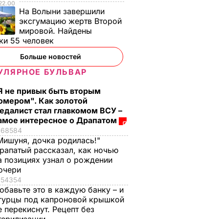
22.00
На Волыни завершили
эксгумацию жертв Второй
мировой. Найдены
ки 55 человек
Больше новостей
УЛЯРНОЕ БУЛЬВАР
Я не привык быть вторым
омером". Как золотой
едалист стал главкомом ВСУ –
амое интересное о Драпатом
68584
Мишуня, дочка родилась!"
рапатый рассказал, как ночью
а позициях узнал о рождении
очери
54354
обавьте это в каждую банку – и
гурцы под капроновой крышкой
е перекиснут. Рецепт без