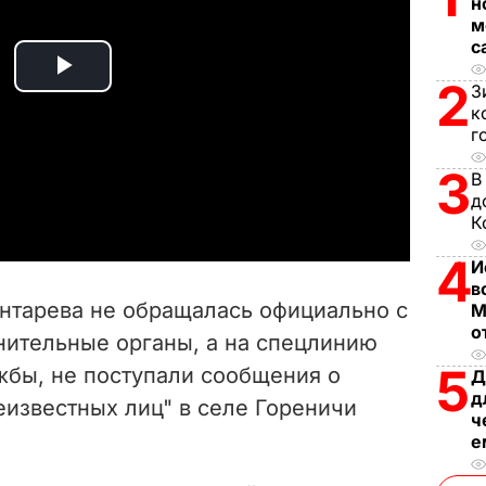
н
м
с
P
2
З
к
l
г
3
В
a
д
К
y
4
И
V
в
онтарева не обращалась официально с
М
i
о
нительные органы, а на спецлинию
5
жбы, не поступали сообщения о
d
Д
д
еизвестных лиц" в селе Гореничи
ч
e
е
o