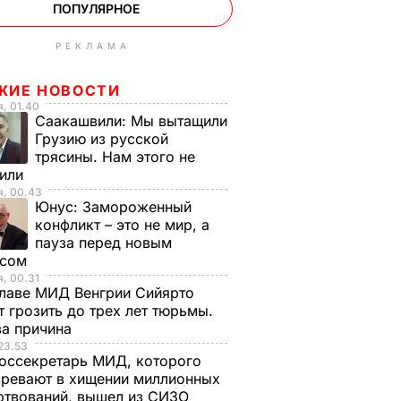
ПОПУЛЯРНОЕ
РЕКЛАМА
ЖИЕ НОВОСТИ
, 01.40
Саакашвили:
Мы вытащили
Грузию из русской
трясины. Нам этого не
тили
я, 00.43
Юнус:
Замороженный
конфликт – это не мир, а
пауза перед новым
исом
, 00.31
лаве МИД Венгрии Сийярто
 грозить до трех лет тюрьмы.
ва причина
23.53
оссекретарь МИД, которого
ревают в хищении миллионных
ртвований, вышел из СИЗО