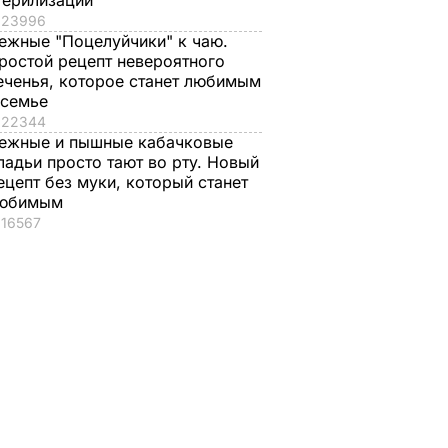
терилизации
23996
ежные "Поцелуйчики" к чаю.
ростой рецепт невероятного
еченья, которое станет любимым
 семье
и
Гонтарева не писала
22344
е
заявления об
ежные и пышные кабачковые
отставке – НБУ
ладьи просто тают во рту. Новый
6 апреля, 10.28
ПОЛИТИКА
ецепт без муки, который станет
ным
юбимым
ием"
16567
шего
ния в
ТИКА