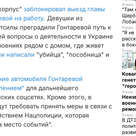
Вчера, 
корпус"
заблокировал выезд главы
"Там 
Щерба
вой на работу.
Девушки из
Лоба
тсилы преградили Гонтаревой путь к
Вчера, 
"Я не
ей вопросы о деятельности в Украине
расск
в бо
роениях рядом с домом, где живет
Вчера, 
ии написали
"убийца", "пособница" и
Кова
ние автомобиля Гонтаревой
генет
"гер
влением"
для дальнейшего
Вчера, 
ских соцсетях. Кроме этого, в
Неиз
военн
дут требовать принять меры в связи с
ремон
ствием Нацполиции, которая
Вчера, 
В ДТЭ
 место событий".
полит
разви