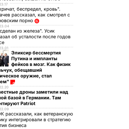
23.17
кричат, беспредел, кровь".
чев рассказал, как смотрел с
новским порно
23.04
 сделан из железа". Усик
азал об усталости после годов
ксе
23.01
Эликсир бессмертия
Путина и импланты
фейков в мозг. Как физик
льчук, обещавший
ическое оружие, стал
оем"
22.20
вестные дроны заметили над
ой базой в Германии. Там
тируют Patriot
22.09
К рассказали, как ветеранскую
ику интегрировали в стратегию
тия бизнеса