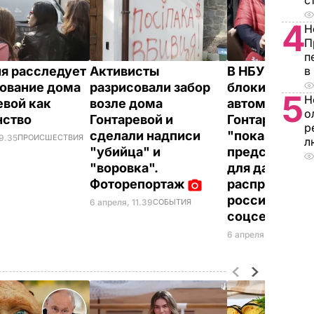
с
4
Н
П
п
в
я расследует
Активисты
В НБУ назвал
ование дома
разрисовали забор
блокировани
5
Н
евой как
возле дома
автомобиля
о
нство
Гонтаревой и
Гонтаревой
р
сделали надписи
"показатель
19.35
ПРОИСШЕСТВИЯ
л
"убийца" и
представлен
"воровка".
для дальней
Фоторепортаж
распростране
российских
6 апреля, 11.39
СОБЫТИЯ
соцсетях
6 апреля, 11.24
ПОЛИ