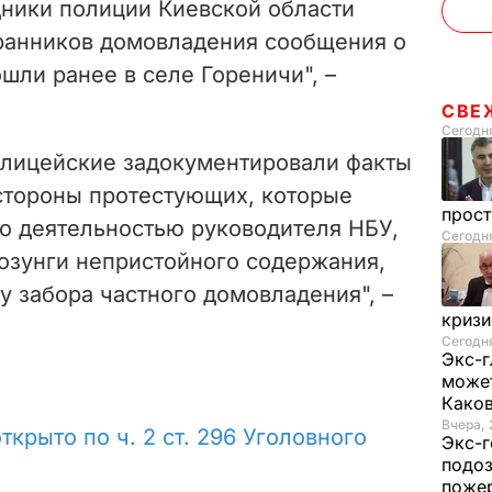
дники полиции Киевской области
хранников домовладения сообщения о
шли ранее в селе Гореничи", –
СВЕ
Сегодня
олицейские задокументировали факты
 стороны протестующих, которые
прос
о деятельностью руководителя НБУ,
Сегодн
лозунги непристойного содержания,
у забора частного домовладения", –
криз
Сегодня
Экс-г
может
Како
Вчера, 
открыто по
ч. 2 ст. 296 Уголовного
Экс-г
подоз
поже