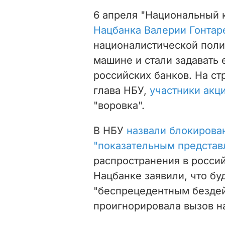
6 апреля "Национальный 
Нацбанка Валерии Гонтаре
националистической поли
машине и стали задавать 
российских банков. На ст
глава НБУ,
участники акц
"воровка".
В НБУ
назвали блокирова
"показательным предста
распространения в россий
Нацбанке заявили, что
бу
"беспрецедентным бездей
проигнорировала вызов на