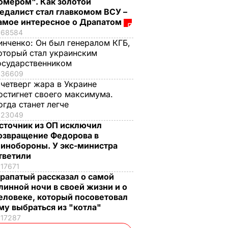
омером". Как золотой
едалист стал главкомом ВСУ –
амое интересное о Драпатом
68584
инченко:
Он был генералом КГБ,
оторый стал украинским
осударственником
36609
 четверг жара в Украине
остигнет своего максимума.
огда станет легче
23049
сточник из ОП исключил
озвращение Федорова в
инобороны. У экс-министра
тветили
17671
рапатый рассказал о самой
линной ночи в своей жизни и о
еловеке, который посоветовал
му выбраться из "котла"
17287