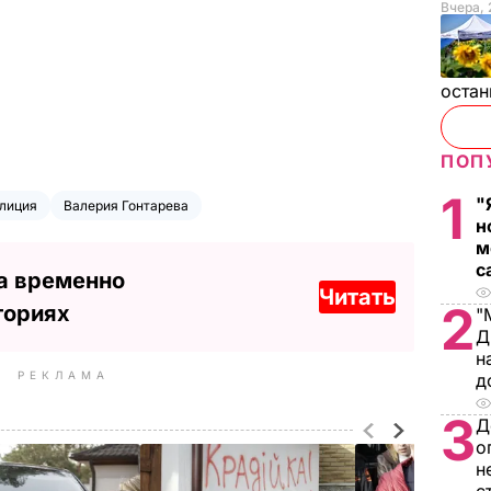
Вчера, 
остан
ПОП
1
"
лиция
Валерия Гонтарева
н
м
с
а временно
Читать
2
ториях
"
Д
н
РЕКЛАМА
д
3
Д
о
н