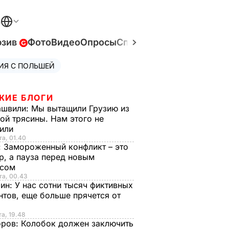
В
юзив
Фото
Видео
Опросы
Спецпроекты
Война в У
ИЯ С ПОЛЬШЕЙ
ЖИЕ БЛОГИ
ашвили:
Мы вытащили Грузию из
ой трясины. Нам этого не
тили
та, 01.40
:
Замороженный конфликт – это
р, а пауза перед новым
исом
та, 00.43
рин:
У нас сотни тысяч фиктивных
нтов, еще больше прячется от
та, 19.48
оров:
Колобок должен заключить