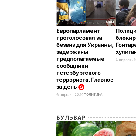
Европарламент
Полици
проголосовал за
блокир
безвиз для Украины,
Гонтар
задержаны
хулига
предполагаемые
6 апреля, 
сообщники
петербургского
террориста. Главное
за день
6 апреля, 22.10
ПОЛИТИКА
БУЛЬВАР