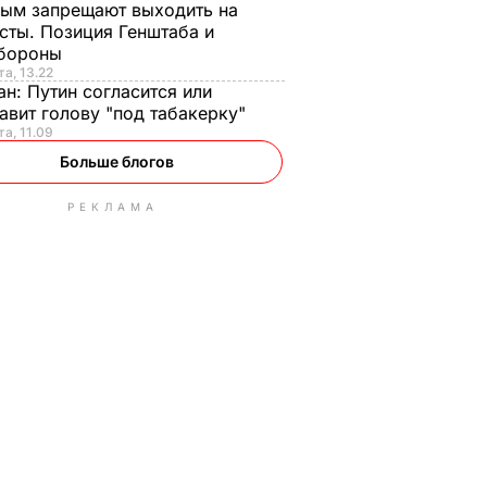
ым запрещают выходить на
сты. Позиция Генштаба и
бороны
та, 13.22
ан:
Путин согласится или
авит голову "под табакерку"
та, 11.09
Больше блогов
РЕКЛАМА