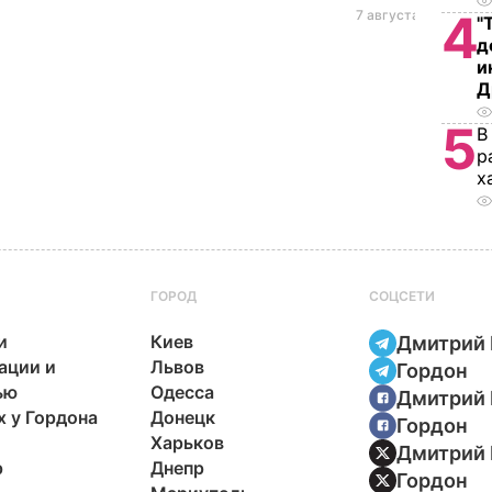
4
7 августа, 14.28
БУЛ
"
д
и
Д
5
В
р
х
ГОРОД
СОЦСЕТИ
и
Киев
Дмитрий 
ации и
Львов
Гордон
ью
Одесса
Дмитрий 
х у Гордона
Донецк
Гордон
Харьков
Дмитрий 
р
Днепр
Гордон