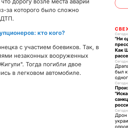
 что дорогу возле места аварии
из-за которого было сложно
 ДТП.
СВЕ
пционеров: кто кого?
Сегодня
"Ни о
пресс
онецка с участием боевиков. Так, в
Как 
елями незаконных вооруженных
расс
Сегодня
Жигули". Тогда погибли двое
Драпа
был к
лись в легковом автомобиле.
одно
Сегодня
Прои
"Иска
санк
росс
Сегодня
Дрон 
украи
опров