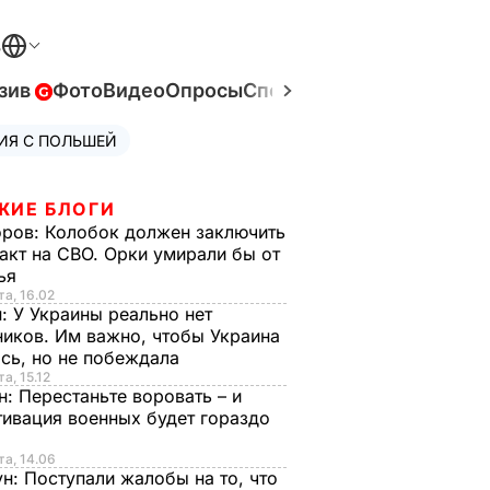
В
зив
Фото
Видео
Опросы
Спецпроекты
Война в Ук
ИЯ С ПОЛЬШЕЙ
ЖИЕ БЛОГИ
оров:
Колобок должен заключить
акт на СВО. Орки умирали бы от
тья
та, 16.02
н:
У Украины реально нет
иков. Им важно, чтобы Украина
сь, но не побеждала
а, 15.12
н:
Перестаньте воровать – и
ивация военных будет гораздо
та, 14.06
ун:
Поступали жалобы на то, что