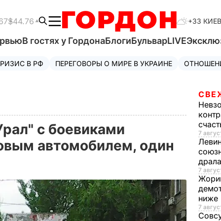
67
$44.76
+33 КИЕ
ервью
В гостях у Гордона
Блоги
Бульвар
LIVE
Эксклю
РИЗИС В РФ
ПЕРЕГОВОРЫ О МИРЕ В УКРАИНЕ
ОТНОШЕН
СВЕ
Невз
контр
счас
Урал" с боевиками
7 авгус
Леви
ковым автомобилем, один
союзн
драла
7 август
Жори
демот
ниже
7 авгус
Совс