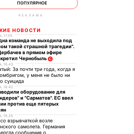
ПОПУЛЯРНОЕ
РЕКЛАМА
ЖИЕ НОВОСТИ
, 17.05
дна команда не выходила под
ом такой страшной трагедии".
Щербачев в прямом эфире
екретил Чернобыль
, 16.43
тый: За почти три года, когда я
омбригом, у меня не было ни
го суицида
, 16.42
зводили оборудование для
ндеров" и "Сарматов". ЕС ввел
ции против еще пятерых
иян
, 16.35
со взрывчаткой возле
нского самолета. Германия
ергла сообщения о