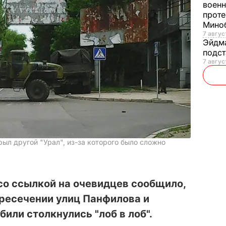
военн
проте
Мино
7 авгус
Эйдм
подст
7 авгус
ыл другой "Урал", из-за которого было сложно
со ссылкой на очевидцев сообщило,
ресечении улиц Панфилова и
или столкнулись "лоб в лоб".