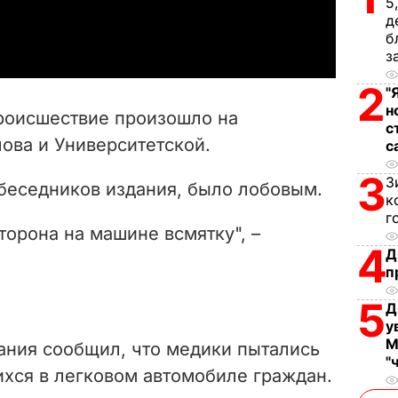
5
a
д
б
y
з
2
V
"
н
роисшествие произошло на
с
i
ова и Университетской.
с
d
3
З
обеседников издания, было лобовым.
к
e
г
торона на машине всмятку", –
4
o
Д
п
5
Д
у
М
ания сообщил, что медики пытались
"
хся в легковом автомобиле граждан.