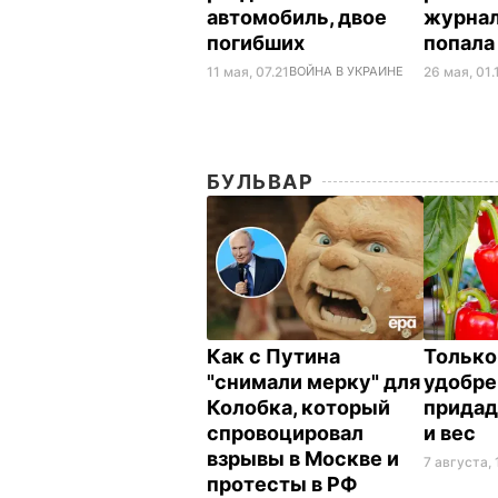
автомобиль, двое
журна
погибших
попала
11 мая, 07.21
ВОЙНА В УКРАИНЕ
26 мая, 01.
БУЛЬВАР
Как с Путина
Только
"снимали мерку" для
удобре
Колобка, который
придад
спровоцировал
и вес
взрывы в Москве и
7 августа, 
протесты в РФ