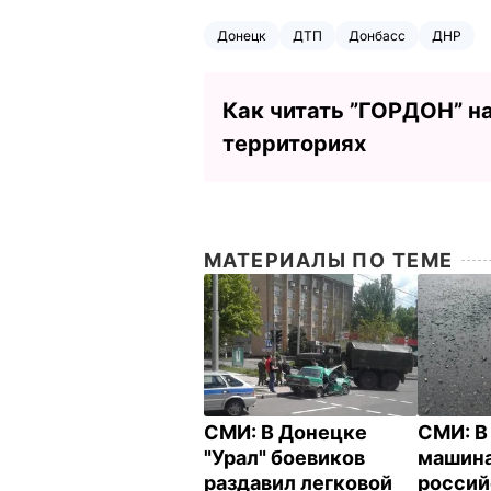
Донецк
ДТП
Донбасс
ДНР
Как читать ”ГОРДОН” н
территориях
МАТЕРИАЛЫ ПО ТЕМЕ
СМИ: В Донецке
СМИ: В
"Урал" боевиков
машина
раздавил легковой
росси