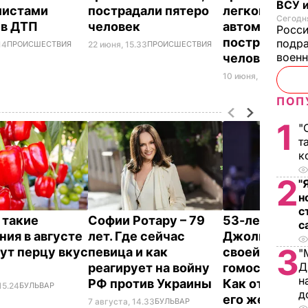
ВСУ и
листами
пострадали пятеро
легковых
Сегодня
 в ДТП
человек
автомобиля,
Росс
пострадали д
подра
14
ПРОИСШЕСТВИЯ
22 июня, 15.33
ПРОИСШЕСТВИЯ
воен
человека
10 июня, 13.37
ПРОИ
ПОП
1
"
т
к
2
"
н
с
 такие
Софии Ротару – 79
53-летний бр
с
ния в августе
лет. Где сейчас
Джоли заявил
3
ут перцу вкус
певица и как
своей
"
Д
реагирует на войну
гомосексуал
н
РФ против Украины
Как отреагир
15.24
БУЛЬВАР
д
его жена
7 августа, 14.33
БУЛЬВАР