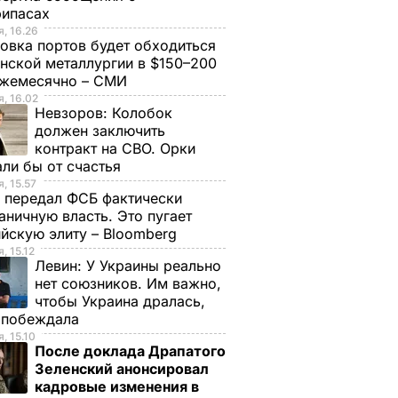
рипасах
, 16.26
овка портов будет обходиться
нской металлургии в $150–200
ежемесячно – СМИ
, 16.02
Невзоров:
Колобок
должен заключить
контракт на СВО. Орки
ли бы от счастья
, 15.57
 передал ФСБ фактически
аничную власть. Это пугает
йскую элиту – Bloomberg
, 15.12
Левин:
У Украины реально
нет союзников. Им важно,
чтобы Украина дралась,
е побеждала
, 15.10
уполе
После доклада Драпатого
Зеленский анонсировал
КамАЗе
кадровые изменения в
а