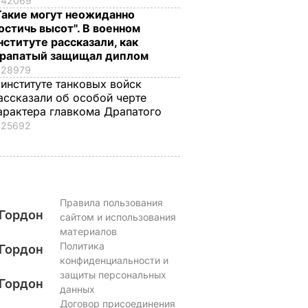
42069
взорвут крышки
ЬВАР
7 августа, 13.50
БУЛЬВАР
Такие могут неожиданно
7 августа, 13.08
БУЛЬВАР
остичь высот". В военном
нституте рассказали, как
рапатый защищал диплом
28979
 институте танковых войск
ассказали об особой черте
арактера главкома Драпатого
25692
Правила пользования
Гордон
сайтом и использования
материалов
Политика
Гордон
конфиденциальности и
защиты персональных
Гордон
данных
Договор присоединения