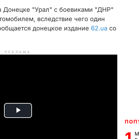
в Донецке "Урал" с боевиками "ДНР"
томобилем, вследствие чего один
сообщается донецкое издание
62.ua
со
РЕКЛАМА
P
ПОП
l
1
М