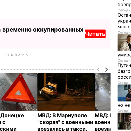
боеп
Сегодня
Остан
украи
млн 
а временно оккупированных
Сегодня
Читать
умира
РЕКЛАМА
Сегодня
Путин
безгр
росси
Сегодня
но н
Сегодня
 Донецке
МВД: В Мариуполе
МВД: В Мари
 с
"скорая" с военными
военный на 
йскими
врезалась в такси,
врезался в дв