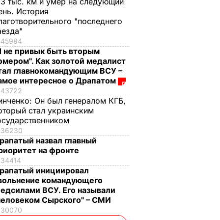
,3 тыс. км и умер на следующий
ень. История
лаготворительного "последнего
аезда"
45984
Я не привык быть вторым
омером". Как золотой медалист
тал главнокомандующим ВСУ –
амое интересное о Драпатом
43722
инченко:
Он был генералом КГБ,
оторый стал украинским
осударственником
36230
рапатый назвал главный
риоритет на фронте
34414
рапатый инициировал
вольнение командующего
едсилами ВСУ. Его называли
человеком Сырского" – СМИ
30070