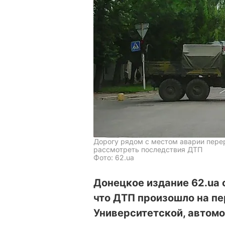
Дорогу рядом с местом аварии перер
рассмотреть последствия ДТП
Фото: 62.ua
Донецкое издание 62.ua 
что ДТП произошло на пе
Университетской, автомоб