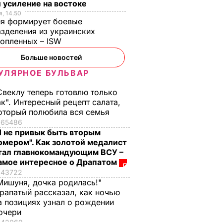
 усиление на востоке
, 14.50
ия формирует боевые
ва
зделения из украинских
нопленных – ISW
СШЕСТВИЯ
Больше новостей
УЛЯРНОЕ БУЛЬВАР
Свеклу теперь готовлю только
ак". Интересный рецепт салата,
оторый полюбила вся семья
65486
Я не привык быть вторым
омером". Как золотой медалист
тал главнокомандующим ВСУ –
ат
"Пригласили лето в
"Получаются очень
амое интересное о Драпатом
 о
банки". Яблоки на
вкусными, с легкой
43722
зиму без
"квашеной" ноткой".
Мишуня, дочка родилась!"
рапатый рассказал, как ночью
ьности.
стерилизации –
Эти
а позициях узнал о рождении
овала
вкусно, как в
консервированные
очери
детстве
помидоры точно не