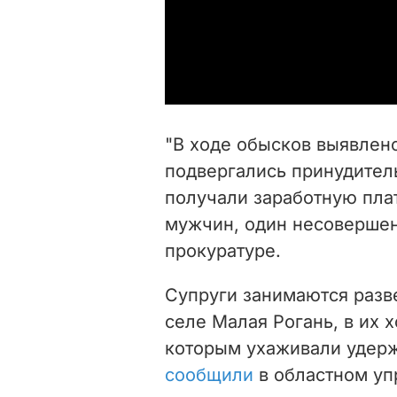
"В ходе обысков выявлено
подвергались принудител
получали заработную плат
мужчин, один несовершен
прокуратуре.
Супруги занимаются разве
селе Малая Рогань, в их х
которым ухаживали удерж
сообщили
в областном уп