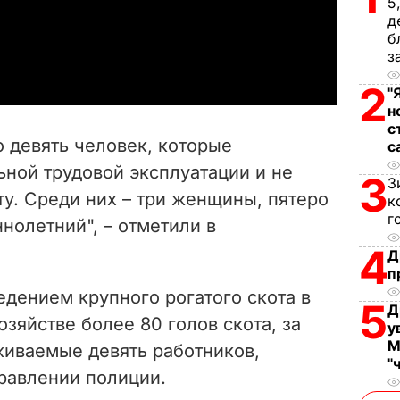
l
5
д
б
a
з
y
2
"
н
V
с
 девять человек, которые
с
i
ьной трудовой эксплуатации и не
3
З
у. Среди них – три женщины, пятеро
d
к
г
нолетний", – отметили в
e
4
Д
п
o
дением крупного рогатого скота в
5
Д
озяйстве более 80 голов скота, за
у
М
иваемые девять работников,
"
равлении полиции.