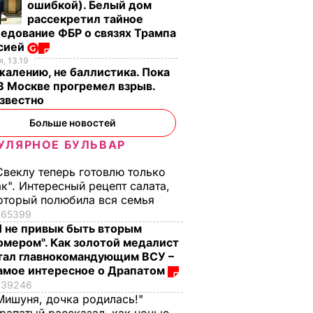
ошибкой). Белый дом
рассекретил тайное
едование ФБР о связях Трампа
ссией
, 13.19
жалению, не баллистика. Пока
 В Москве прогремел взрыв.
известно
ой
Больше новостей
УЛЯРНОЕ БУЛЬВАР
тели
Свеклу теперь готовлю только
ак". Интересный рецепт салата,
ионный
оторый полюбила вся семья
ободили
65399
Я не привык быть вторым
ловек –
омером". Как золотой медалист
тал главнокомандующим ВСУ –
ИСШЕСТВИЯ
амое интересное о Драпатом
39246
Мишуня, дочка родилась!"