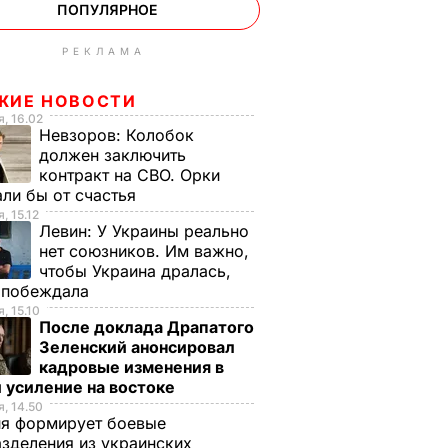
ПОПУЛЯРНОЕ
РЕКЛАМА
ЖИЕ НОВОСТИ
, 16.02
Невзоров:
Колобок
должен заключить
контракт на СВО. Орки
ли бы от счастья
, 15.12
Левин:
У Украины реально
нет союзников. Им важно,
чтобы Украина дралась,
е побеждала
, 15.10
После доклада Драпатого
Зеленский анонсировал
кадровые изменения в
 усиление на востоке
, 14.50
ия формирует боевые
зделения из украинских