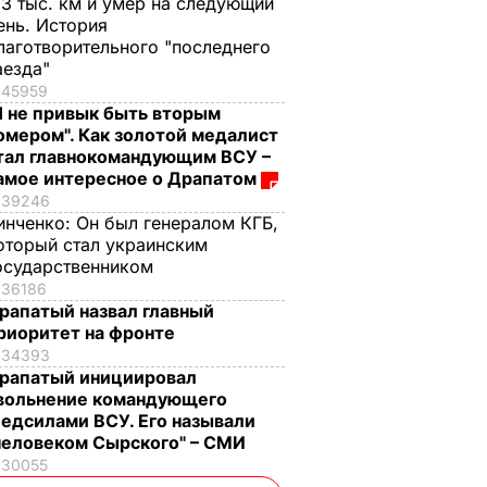
,3 тыс. км и умер на следующий
ень. История
лаготворительного "последнего
аезда"
45959
Я не привык быть вторым
омером". Как золотой медалист
тал главнокомандующим ВСУ –
амое интересное о Драпатом
39246
инченко:
Он был генералом КГБ,
оторый стал украинским
осударственником
36186
рапатый назвал главный
риоритет на фронте
34393
рапатый инициировал
вольнение командующего
едсилами ВСУ. Его называли
человеком Сырского" – СМИ
30055