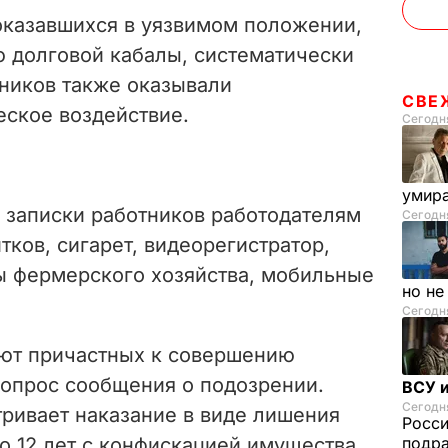
казавшихся в уязвимом положении,
 долговой кабалы, систематически
тников также оказывали
СВЕ
еское воздействие.
Сегодня
умира
 записки работников работодателям
Сегодня
тков, сигарет, видеорегистратор,
 фермерского хозяйства, мобильные
но н
Сегодня
ют причастных к совершению
вопрос сообщения о подозрении.
ВСУ и
Сегодня
тривает наказание в виде лишения
Росс
до 12 лет с конфискацией имущества
подра