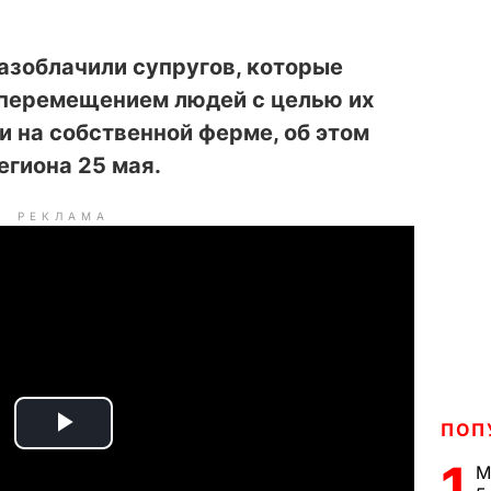
азоблачили супругов, которые
 перемещением людей с целью их
 на собственной ферме, об этом
гиона 25 мая.
РЕКЛАМА
ПОП
P
1
М