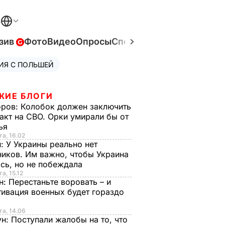
В
зив
Фото
Видео
Опросы
Спецпроекты
Война в Ук
ИЯ С ПОЛЬШЕЙ
ЖИЕ БЛОГИ
оров:
Колобок должен заключить
акт на СВО. Орки умирали бы от
тья
та, 16.02
н:
У Украины реально нет
иков. Им важно, чтобы Украина
сь, но не побеждала
а, 15.12
н:
Перестаньте воровать – и
ивация военных будет гораздо
та, 14.06
ун:
Поступали жалобы на то, что