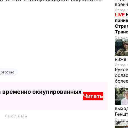
воен
Сегодня
LIVE
паник
Стрим
Тран
Сегодня
ниже
Сегодня
Руков
рабство
облас
более
Сегодня
а временно оккупированных
Читать
выход
Генш
РЕКЛАМА
Сегодня