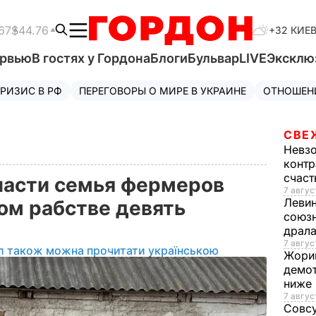
67
$44.76
+32 КИЕ
ервью
В гостях у Гордона
Блоги
Бульвар
LIVE
Эксклю
РИЗИС В РФ
ПЕРЕГОВОРЫ О МИРЕ В УКРАИНЕ
ОТНОШЕН
СВЕ
Невз
контр
счас
ласти семья фермеров
7 авгус
Леви
ом рабстве девять
союзн
драла
7 август
л також можна прочитати українською
Жори
демот
ниже
7 авгус
Совс