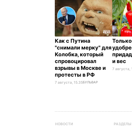
Как с Путина
Только
"снимали мерку" для
удобре
Колобка, который
придад
спровоцировал
и вес
взрывы в Москве и
7 августа, 
протесты в РФ
7 августа, 15.35
БУЛЬВАР
НОВОСТИ
РАЗДЕЛЫ