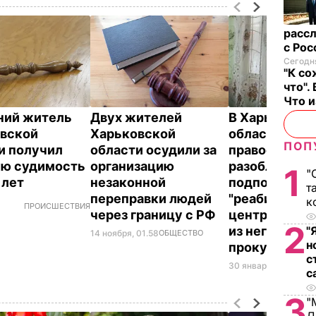
рассл
с Ро
Сегодня
"К со
что".
Что 
ний житель
Двух жителей
В Харьковск
вской
Харьковской
области
ПОП
и получил
области осудили за
правоохрани
ю судимость
организацию
разоблачили
1
"
ь лет
незаконной
подпольный
т
переправки людей
"реабилитац
к
,
ПРОИСШЕСТВИЯ
через границу с РФ
центр" и осв
2
"
из него 25 че
14 ноября, 01.58
ОБЩЕСТВО
н
прокуратура
с
30 января, 15.20
ПРО
с
3
"