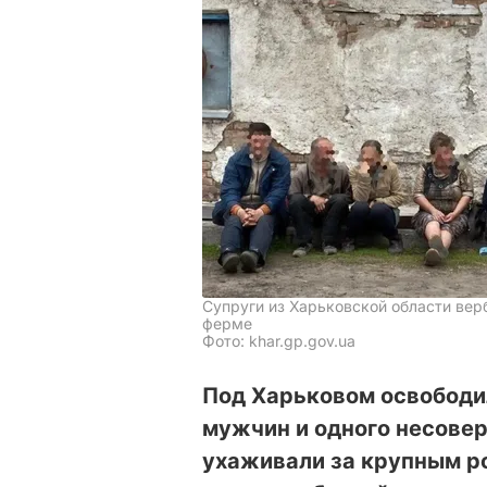
Супруги из Харьковской области вер
ферме
Фото: khar.gp.gov.ua
Под Харьковом освободи
мужчин и одного несове
ухаживали за крупным ро