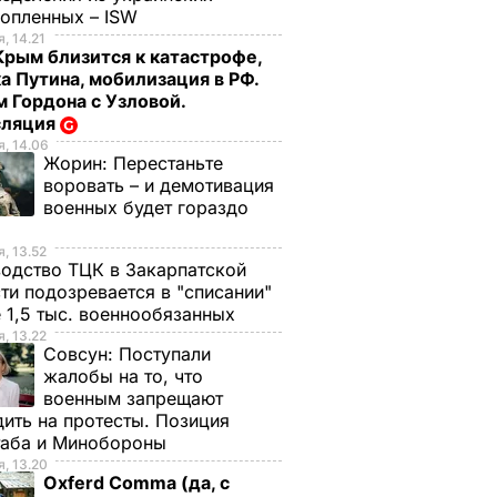
нопленных – ISW
, 14.21
Крым близится к катастрофе,
а Путина, мобилизация в РФ.
 Гордона с Узловой.
сляция
, 14.06
Жорин:
Перестаньте
воровать – и демотивация
военных будет гораздо
, 13.52
одство ТЦК в Закарпатской
ти подозревается в "списании"
 1,5 тыс. военнообязанных
, 13.22
Совсун:
Поступали
жалобы на то, что
военным запрещают
ить на протесты. Позиция
таба и Минобороны
, 13.20
Oxferd Comma (да, с