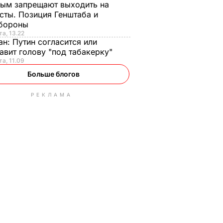
ым запрещают выходить на
сты. Позиция Генштаба и
бороны
та, 13.22
ан:
Путин согласится или
авит голову "под табакерку"
та, 11.09
Больше блогов
РЕКЛАМА