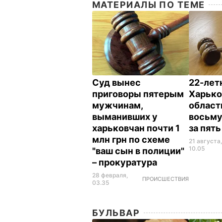
МАТЕРИАЛЫ ПО ТЕМЕ
Суд вынес
22-лет
приговоры пятерым
Харько
мужчинам,
област
выманивших у
восьму
харьковчан почти 1
за пят
млн грн по схеме
21 августа
10.05
"ваш сын в полиции"
– прокуратура
28 февраля,
ПРОИСШЕСТВИЯ
03.35
БУЛЬВАР