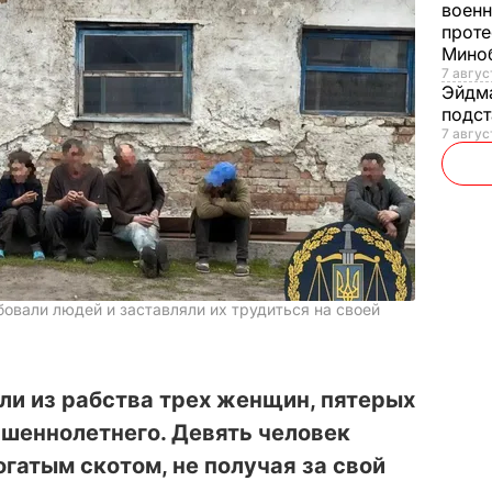
военн
проте
Мино
7 авгус
Эйдм
подст
7 авгус
бовали людей и заставляли их трудиться на своей
ли из рабства трех женщин, пятерых
ршеннолетнего. Девять человек
гатым скотом, не получая за свой