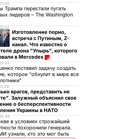
22.42
ы Трампа перестали пугать
ых лидеров – The Washington
22.37
Изготовление порно,
встреча с Путиным, Z-
канал. Что известно о
теле дрона "Упырь", которого
рвали в Mercedes
22.03
енко поставил задачу создать
е, которое "обнулит в мире все
илотники"
21.39
ько врагов, представить не
те". Залужный объяснил свое
ение о бесперспективности
м
пления Украины в НАТО
е во
20.48
кве в условиях строжайшей
а
тности похоронили генерала.
И узнали, кто это мог быть
лпу,