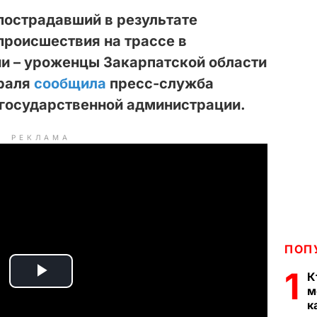
пострадавший в результате
происшествия на трассе в
ии – уроженцы Закарпатской области
враля
сообщила
пресс-служба
 государственной администрации.
РЕКЛАМА
ПОП
1
К
P
м
к