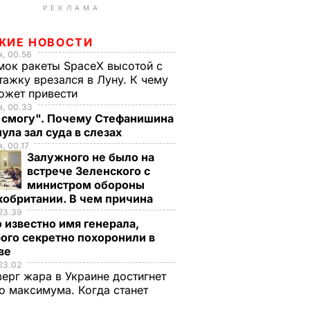
РЕКЛАМА
ЖИЕ НОВОСТИ
, 00.56
ок ракеты SpaceX высотой с
тажку врезался в Луну. К чему
ожет привести
я, 00.33
е смогу". Почему Стефанишина
ула зал суда в слезах
, 00.17
Залужного не было на
встрече Зеленского с
министром обороны
кобритании. В чем причина
23.39
 известно имя генерала,
ого секретно похоронили в
ве
23.02
верг жара в Украине достигнет
о максимума. Когда станет
е