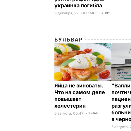
украинка погибла
9 декабря, 22.50
ПРОИСШЕСТВИЯ
БУЛЬВАР
Яйца не виноваты.
"Валли
Что на самом деле
почти 
повышает
пациен
холестерин
разгул
больни
6 августа, 00.47
БУЛЬВАР
в черн
5 августа, 