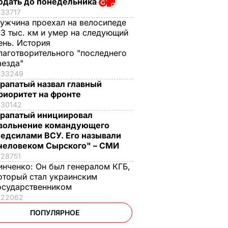
одать до понедельника
33717
ужчина проехал на велосипеде
,3 тыс. км и умер на следующий
ень. История
лаготворительного "последнего
аезда"
33249
рапатый назвал главный
риоритет на фронте
30142
рапатый инициировал
вольнение командующего
едсилами ВСУ. Его называли
человеком Сырского" – СМИ
28751
инченко:
Он был генералом КГБ,
оторый стал украинским
осударственником
22062
ПОПУЛЯРНОЕ