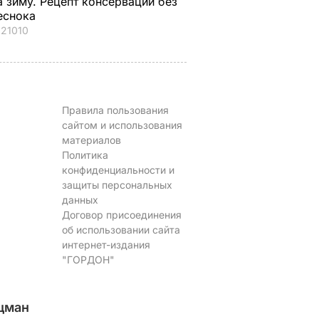
а зиму. Рецепт консервации без
5 августа, 16.49
БУЛЬВАР
еснока
21010
Правила пользования
сайтом и использования
материалов
Политика
конфиденциальности и
защиты персональных
данных
Договор присоединения
об использовании сайта
интернет-издания
"ГОРДОН"
цман