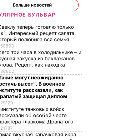
Больше новостей
щина и
й сын
УЛЯРНОЕ БУЛЬВАР
ОИСШЕСТВИЯ
Свеклу теперь готовлю только
ак". Интересный рецепт салата,
оторый полюбила вся семья
50893
сего три часа в холодильнике – и
кусная закуска из баклажанов
отова. Рецепт, как находка
38802
Такие могут неожиданно
остичь высот". В военном
нституте рассказали, как
ая соль
Мария Бурмака: Нам
Нежные
рапатый защищал диплом
ции,
говорят, что будет
бельгийские вафли
25129
 и
тяжелая зима, и я не
из кисломолочного
 институте танковых войск
нках не
знаю, что делать,
сыра – идеальны д
ассказали об особой черте
потому что мне
чаепития. Рецепт с
арактера главкома Драпатого
некуда ехать
точными
21787
ЬВАР
амая вкусная кабачковая икра
пропорциями
5 августа, 17.46
БУЛЬВАР