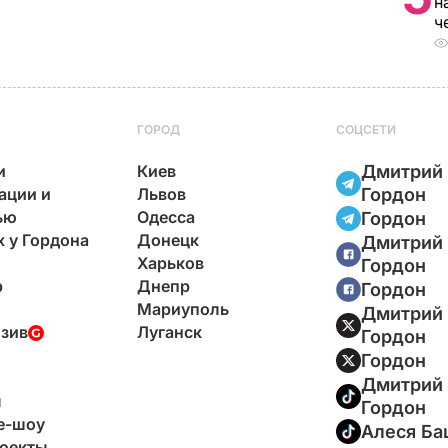
н
ч
ГОРОД
СОЦСЕТИ
и
Киев
Дмитрий
ации и
Львов
Гордон
ью
Одесса
Гордон
х у Гордона
Донецк
Дмитрий
Харьков
Гордон
р
Днепр
Гордон
Мариуполь
Дмитрий
зив
Луганск
Гордон
Гордон
Дмитрий
ы
Гордон
e-шоу
Алеся Ба
оекты