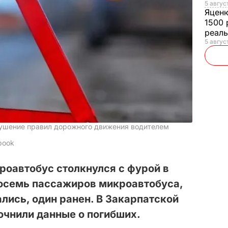
5 авгус
Яцен
1500 
реал
5 авгус
ушение правил дорожного движения водителем
book
кроавтобус столкнулся с фурой в
Восемь пассажиров микроавтобуса,
лись, один ранен. В Закарпатской
очнили данные о погибших.