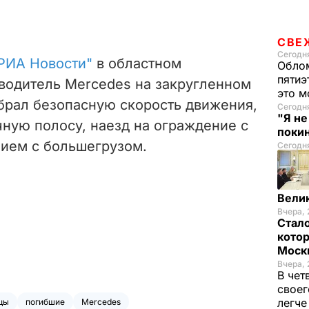
СВЕ
Сегодня
РИА Новости"
в областном
Облом
пятиэ
водитель Mercedes на закругленном
это м
ыбрал безопасную скорость движения,
Сегодн
"Я н
ную полосу, наезд на ограждение с
покин
ием с большегрузом.
Сегодня
Вели
Вчера, 
Стало
котор
Моск
Вчера, 
В чет
своег
легч
цы
погибшие
Mercedes