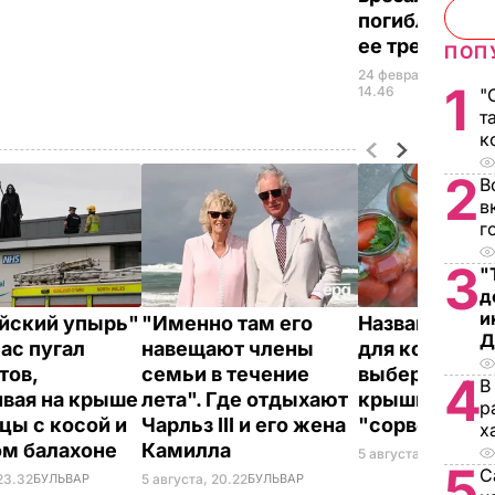
погибли жен
ее трехлетни
ПОП
24 февраля,
ПР
1
14.46
"
т
к
2
В
в
г
3
"
д
и
йский упырь"
"Именно там его
Названа лучш
Д
час пугал
навещают члены
для консерва
тов,
семьи в течение
выберите ее –
4
В
ивая на крыше
лета". Где отдыхают
крышки на ба
р
цы с косой и
Чарльз III и его жена
"сорвет"
х
ом балахоне
Камилла
5 августа, 19.34
БУЛ
5
С
23.32
БУЛЬВАР
5 августа, 20.22
БУЛЬВАР