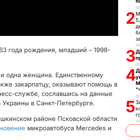
l
п
2
a
М
5
д
y
б
з
V
63 года рождения, младший – 1998-
3
Д
i
п
4
d
Д
и одна женщина. Единственному
у
e
М
кже закарпатцу, оказывают помощь в
"
ресс-службе, сославшись на данные
o
5
З
 Украины в Санкт-Петербурге.
к
г
ошкинском районе Псковской области
кновение
микроавтобуса Mercedes и