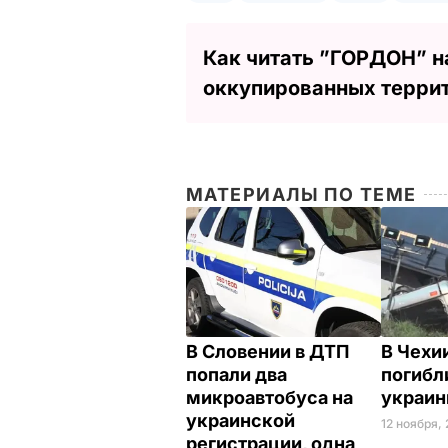
Как читать ”ГОРДОН” н
оккупированных терри
МАТЕРИАЛЫ ПО ТЕМЕ
В Словении в ДТП
В Чехи
попали два
погибл
микроавтобуса на
украи
украинской
12 ноября, 
регистрации, одна