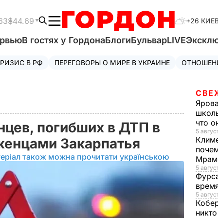
63
$44.69
+26 КИЕ
ервью
В гостях у Гордона
Блоги
Бульвар
LIVE
Экскл
РИЗИС В РФ
ПЕРЕГОВОРЫ О МИРЕ В УКРАИНЕ
ОТНОШЕН
СВЕ
Яров
школь
что о
нцев, погибших в ДТП в
5 август
Клим
оженцами Закарпатья
почем
еріал також можна прочитати українською
Мрам
5 август
Фурс
время
5 авгус
Кобе
никто