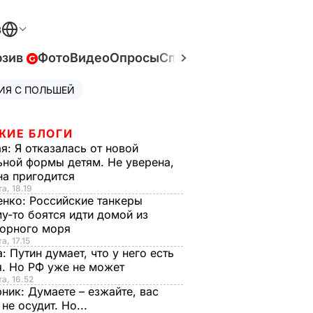
В
юзив
Фото
Видео
Опросы
Спецпроекты
Война в У
ИЯ С ПОЛЬШЕЙ
ЖИЕ БЛОГИ
ая:
Я отказалась от новой
ной формы детям. Не уверена,
на пригодится
а, 18.19
енко:
Российские танкеры
у-то боятся идти домой из
орного моря
а, 17.15
а:
Путин думает, что у него есть
. Но РФ уже не может
та, 16.52
рник:
Думаете – езжайте, вас
 не осудит. Но...