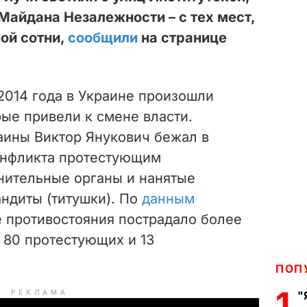
Майдана Незалежности – с тех мест,
ной сотни,
сообщили
на странице
 2014 года в Украине произошли
ые привели к смене власти.
аины Виктор Янукович бежал в
онфликта протестующим
нительные органы и нанятые
ндиты (титушки). По
данным
е противостояния пострадало более
о 80 протестующих и 13
ПОП
1
РЕКЛАМА
"