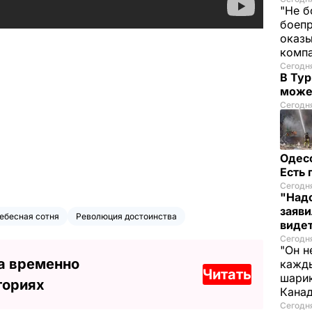
"Не б
боепр
оказы
комп
Сегодня
В Тур
може
Сегодня
Одес
Есть
Сегодня
"Надо
заяви
ебесная сотня
Революция достоинства
виде
Сегодн
"Он н
а временно
кажды
Читать
шарик
ториях
Кана
Сегодня