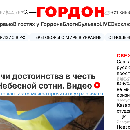
.67
$44.76
+21 КИЕВ
ервью
В гостях у Гордона
Блоги
Бульвар
LIVE
Экскл
РИЗИС В РФ
ПЕРЕГОВОРЫ О МИРЕ В УКРАИНЕ
ОТНОШЕН
СВЕ
Саак
русск
прос
чи достоинства в честь
8 авгус
Юнус
Небесной сотни. Видео
не ми
теріал також можна прочитати українською
криз
8 авгус
Каза
студе
ТЦК
7 авгус
Невз