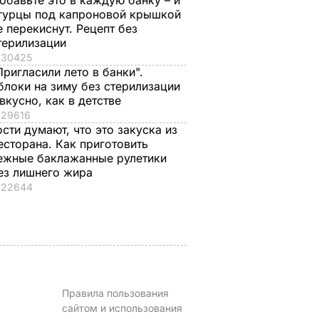
обавьте это в каждую банку – и
гурцы под капроновой крышкой
е перекиснут. Рецепт без
терилизации
30425
Пригласили лето в банки".
яленые
"Что смотрите?
Распространился н
блоки на зиму без стерилизации
пицце,
Пишите рецепт!"
кости и причиняет
 вкусно, как в детстве
одарок.
Знаменитые
сильную боль. Сын
29616
рая в
херсонские
Байдена рассказал 
ости думают, что это закуска из
е
помидоры, которые
раке отца
есторана. Как приготовить
можно есть уже на
ежные баклажанные рулетики
8 августа, 23.28
МИР
ез лишнего жира
второй день
ЬВАР
22644
8 августа, 23.56
БУЛЬВАР
Правила пользования
сайтом и использования