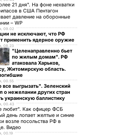
олее 21 дня". На фоне нехватки
ипасов в США Пентагон
вает давление на оборонные
ании – WP
, 09.02
ции не исключают, что РФ
т применить ядерное оружие
, 08.23
"Целенаправленно бьет
по жилым домам". РФ
атаковала Харьков,
су, Житомирскую область.
 погибшие
, 00.55
 все выгрызать". Зеленский
л о нежелании других стран
ть украинскую баллистику
я, 00.43
е любит". Как офицер ФСБ
й день лопает желтые и синие
и возле посольства РФ в
де. Видео
, 00.19