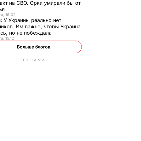
акт на СВО. Орки умирали бы от
тья
та, 16.02
н:
У Украины реально нет
иков. Им важно, чтобы Украина
сь, но не побеждала
а, 15.12
Больше блогов
РЕКЛАМА