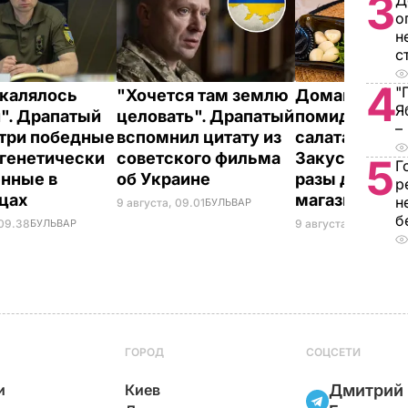
3
Д
о
н
с
4
"
акалялось
"Хочется там землю
Домашние в
Я
". Драпатый
целовать". Драпатый
помидоры к 
–
 три победные
вспомнил цитату из
салатам и в п
 генетически
советского фильма
Закуска, кото
5
Г
нные в
об Украине
разы дешевл
р
нцах
магазинной
н
9 августа, 09.01
БУЛЬВАР
б
 09.38
БУЛЬВАР
9 августа, 08.44
БУЛ
ГОРОД
СОЦСЕТИ
и
Киев
Дмитрий