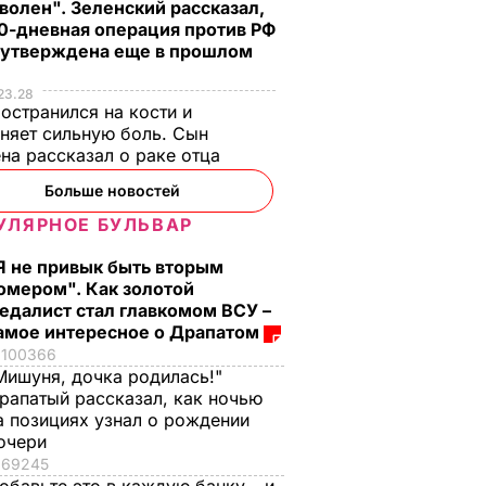
волен". Зеленский рассказал,
0-дневная операция против РФ
 утверждена еще в прошлом
23.28
остранился на кости и
няет сильную боль. Сын
на рассказал о раке отца
Больше новостей
УЛЯРНОЕ БУЛЬВАР
 памяти
Я не привык быть вторым
отня"
омером". Как золотой
ЬТУРА
едалист стал главкомом ВСУ –
амое интересное о Драпатом
100366
Мишуня, дочка родилась!"
рапатый рассказал, как ночью
а позициях узнал о рождении
очери
69245