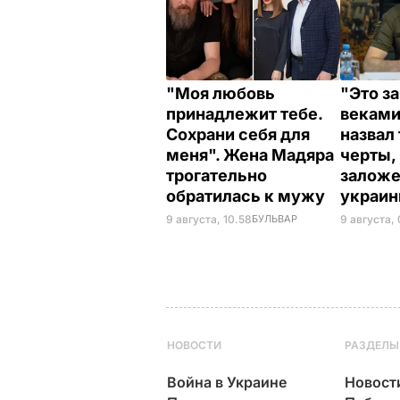
"Моя любовь
"Это з
принадлежит тебе.
веками
Сохрани себя для
назвал
меня". Жена Мадяра
черты,
трогательно
заложе
обратилась к мужу
украи
9 августа, 10.58
БУЛЬВАР
9 августа,
НОВОСТИ
РАЗДЕЛЫ
Война в Украине
Новост