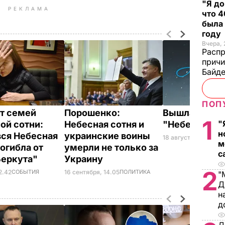
"Я до
РЕКЛАМА
что 4
была
году
Вчера, 
Распр
причи
Байде
ПОП
т семей
Порошенко:
Вышла книга
1
"
ой сотни:
Небесная сотня и
"Небесная с
н
вся Небесная
украинские воины
18 августа, 07.39
КУЛ
м
погибла от
умерли не только за
с
Беркута"
Украину
2
2.42
СОБЫТИЯ
16 сентября, 14.05
ПОЛИТИКА
"
Д
н
д