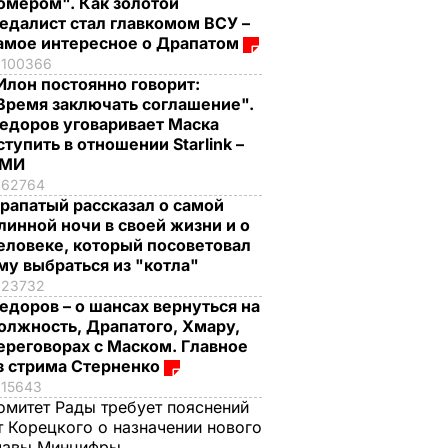
омером". Как золотой
едалист стал главкомом ВСУ –
амое интересное о Драпатом
100366
Илон постоянно говорит:
Время заключать соглашение".
едоров уговаривает Маска
ступить в отношении Starlink –
СМИ
62764
рапатый рассказал о самой
линной ночи в своей жизни и о
еловеке, который посоветовал
му выбраться из "котла"
23732
едоров – о шансах вернуться на
олжность, Драпатого, Хмару,
ереговорах с Маском. Главное
з стрима Стерненко
15643
омитет Рады требует пояснений
т Корецкого о назначении нового
лавы Минцифры