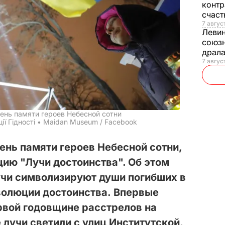
контр
счас
7 авгус
Леви
союзн
драла
7 август
ень памяти героев Небесной сотни
ії Гідності • Maidan Museum / Facebook
ень памяти героев Небесной сотни,
цию "Лучи достоинства". Об этом
учи символизируют души погибших в
волюции достоинства. Впервые
рвой годовщине расстрелов на
 лучи светили с улиц Институтской,