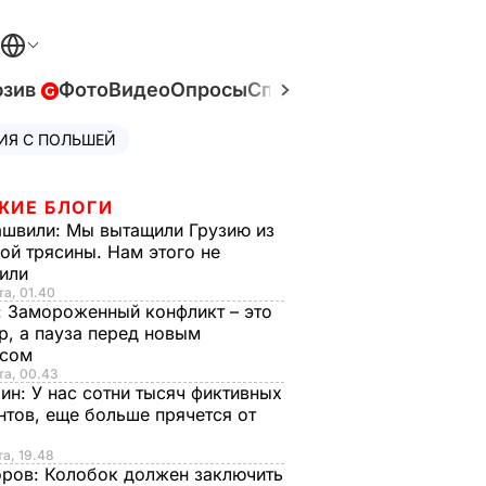
юзив
Фото
Видео
Опросы
Спецпроекты
Война в У
ИЯ С ПОЛЬШЕЙ
ЖИЕ БЛОГИ
ашвили:
Мы вытащили Грузию из
ой трясины. Нам этого не
тили
та, 01.40
:
Замороженный конфликт – это
р, а пауза перед новым
исом
та, 00.43
рин:
У нас сотни тысяч фиктивных
нтов, еще больше прячется от
та, 19.48
оров:
Колобок должен заключить