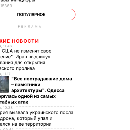
15369
ПОПУЛЯРНОЕ
РЕКЛАМА
ЖИЕ НОВОСТИ
, 11.46
 США не изменят свое
ение". Иран выдвинул
вания для открытия
зского пролива
, 11.17
"Все пострадавшие дома
– памятники
архитектуры". Одесса
рглась одной из самых
табных атак
, 10.38
рия вызвала украинского посла
 дрона, который упал и
ался на ее территории
я, 09.44