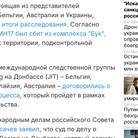
"Иска
тоящая из представителей
санк
ельгии, Австралии и Украины,
росс
Сегодня
итоги расследования
. Согласно
Дрон 
MH17 был сбит из комплекса "Бук",
украи
опров
 с территории, подконтрольной
боеп
.
Сегодня
Остан
украи
международной следственной группы
млн 
Сегодня
 на Донбассе (JIT) – Бельгия,
лайзия, Австралия –
договорились о
оцесса
, который пройдет в рамках
умира
ьства.
Сегодня
Путин
безгр
народным делам российского Совета
росси
сачев заявил
, что суд по делу о
Сегодня