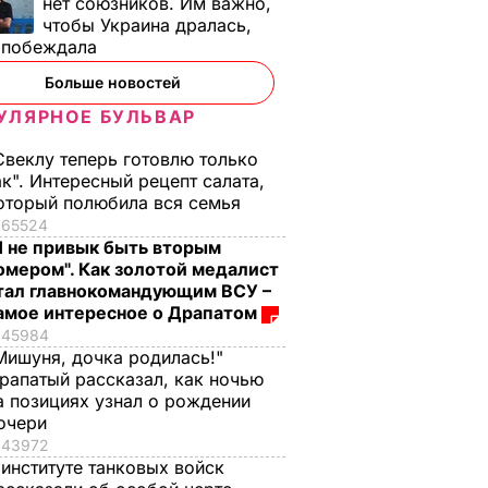
нет союзников. Им важно,
чтобы Украина дралась,
е побеждала
Больше новостей
УЛЯРНОЕ БУЛЬВАР
Свеклу теперь готовлю только
ак". Интересный рецепт салата,
оторый полюбила вся семья
65524
Я не привык быть вторым
омером". Как золотой медалист
тал главнокомандующим ВСУ –
амое интересное о Драпатом
45984
Мишуня, дочка родилась!"
рапатый рассказал, как ночью
а позициях узнал о рождении
очери
43972
 институте танковых войск