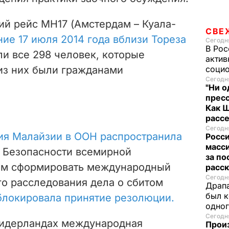
ий рейс MH17 (Амстердам – Куала-
СВЕ
ие 17 июля 2014 года вблизи Тореза
Сегодня
В Рос
и все 298 человек, которые
актив
 из них были гражданами
социо
Сегодня
"Ни о
пресс
Как 
расс
Сегодня
ия Малайзии в ООН распространила
Росси
масси
 Безопасности всемирной
за по
ием сформировать международный
расск
Сегодня
го расследования дела о сбитом
Драпа
был к
блокировала принятие резолюции.
одно
Сегодня
 Нидерландах международная
Прои