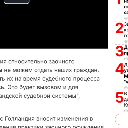
н
P
с
с
l
2
З
a
к
г
y
3
Д
п
V
ия относительно заочного
4
Д
i
ы не можем отдать наших граждан.
у
М
ь их на время судебного процесса
d
"
ь. Это будет вызовом и для
e
5
В
андской судебной системы", –
д
o
К
с Голландия вносит изменения в
дения практики заочного осуждения.