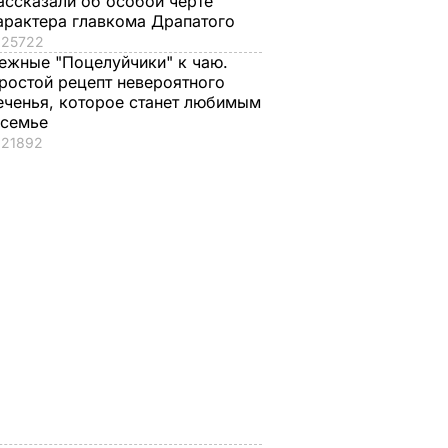
ассказали об особой черте
арактера главкома Драпатого
25722
ежные "Поцелуйчики" к чаю.
ростой рецепт невероятного
еченья, которое станет любимым
 семье
21892
 – 79
53-летний брат
"Пригласили лето в
ас
Джоли заявил о
банки". Яблоки на
своей
зиму без
 войну
гомосексуальности.
стерилизации –
краины
Как отреагировала
вкусно, как в
его жена
детстве
ЬВАР
7 августа, 14.28
БУЛЬВАР
7 августа, 13.50
БУЛЬВАР