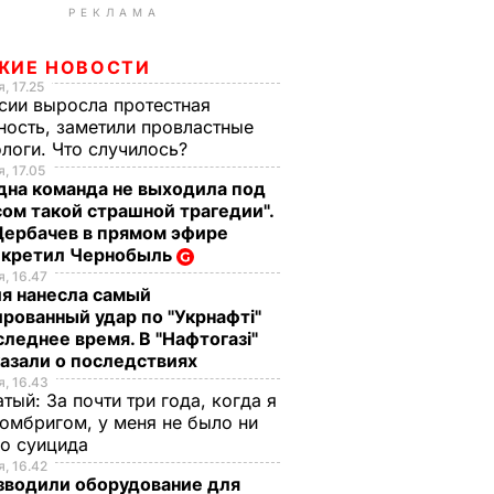
РЕКЛАМА
ЖИЕ НОВОСТИ
, 17.25
сии выросла протестная
ность, заметили провластные
логи. Что случилось?
, 17.05
дна команда не выходила под
ом такой страшной трагедии".
Щербачев в прямом эфире
екретил Чернобыль
, 16.47
я нанесла самый
рованный удар по "Укрнафті"
следнее время. В "Нафтогазі"
азали о последствиях
, 16.43
тый: За почти три года, когда я
омбригом, у меня не было ни
го суицида
, 16.42
зводили оборудование для