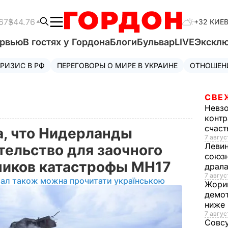
67
$44.76
+32 КИЕ
ервью
В гостях у Гордона
Блоги
Бульвар
LIVE
Экскл
РИЗИС В РФ
ПЕРЕГОВОРЫ О МИРЕ В УКРАИНЕ
ОТНОШЕН
СВЕ
Невз
контр
счас
, что Нидерланды
7 авгус
Леви
тельство для заочного
союзн
ников катастрофы MH17
драла
7 август
іал також можна прочитати українською
Жори
демот
ниже
7 авгус
Совс