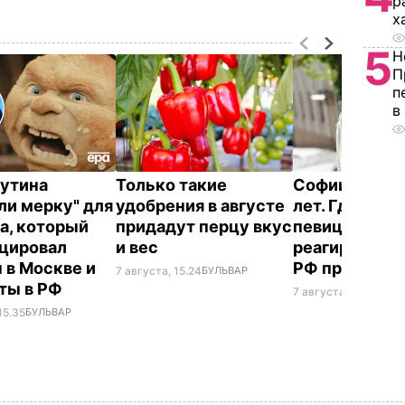
р
х
5
Н
П
п
в
Путина
Только такие
Софии Ротару
ли мерку" для
удобрения в августе
лет. Где сейч
а, который
придадут перцу вкус
певица и как
цировал
и вес
реагирует на
 в Москве и
РФ против У
7 августа, 15.24
БУЛЬВАР
ты в РФ
7 августа, 14.33
БУЛ
15.35
БУЛЬВАР