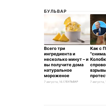
БУЛЬВАР
Всего три
Как с 
ингредиента и
"снима
несколько минут – и
Колобк
вы получите дома
спрово
натуральное
взрывы
мороженое
протес
7 августа, 16.17
БУЛЬВАР
7 августа, 