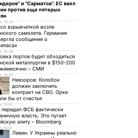
ндеров" и "Сарматов". ЕС ввел
ции против еще пятерых
иян
, 16.35
со взрывчаткой возле
нского самолета. Германия
ергла сообщения о
рипасах
, 16.26
овка портов будет обходиться
нской металлургии в $150–200
ежемесячно – СМИ
, 16.02
Невзоров:
Колобок
должен заключить
контракт на СВО. Орки
ли бы от счастья
, 15.57
 передал ФСБ фактически
аничную власть. Это пугает
йскую элиту – Bloomberg
, 15.12
Левин:
У Украины реально