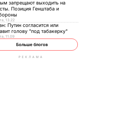
ым запрещают выходить на
сты. Позиция Генштаба и
бороны
та, 13.22
ан:
Путин согласится или
авит голову "под табакерку"
та, 11.09
Больше блогов
РЕКЛАМА