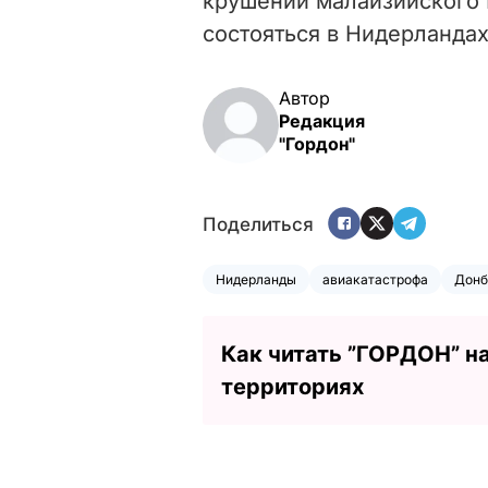
крушении малайзийского 
состояться в Нидерландах
Автор
Редакция
"Гордон"
Поделиться
Нидерланды
авиакатастрофа
Донб
Как читать ”ГОРДОН” н
территориях