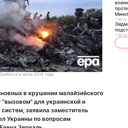
военн
проте
Мино
7 авгус
Эйдм
подст
7 авгус
Донбассе в июле 2014 года
новных в крушении малайзийского
т "вызовом" для украинской и
 систем, заявила заместитель
ел Украины по вопросам
Елена Зеркаль.