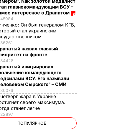
омером". Как золотой медалист
тал главнокомандующим ВСУ –
амое интересное о Драпатом
45984
инченко:
Он был генералом КГБ,
оторый стал украинским
осударственником
36261
рапатый назвал главный
риоритет на фронте
34428
рапатый инициировал
вольнение командующего
едсилами ВСУ. Его называли
человеком Сырского" – СМИ
30076
 четверг жара в Украине
остигнет своего максимума.
огда станет легче
22897
ПОПУЛЯРНОЕ