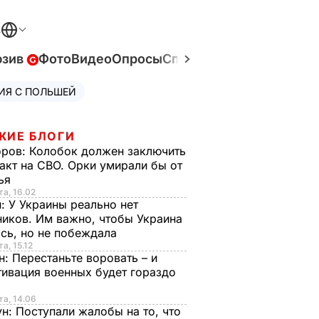
В
юзив
Фото
Видео
Опросы
Спецпроекты
Война в У
ИЯ С ПОЛЬШЕЙ
ЖИЕ БЛОГИ
оров:
Колобок должен заключить
акт на СВО. Орки умирали бы от
тья
та, 16.02
н:
У Украины реально нет
иков. Им важно, чтобы Украина
сь, но не побеждала
а, 15.12
н:
Перестаньте воровать – и
ивация военных будет гораздо
та, 14.06
ун:
Поступали жалобы на то, что