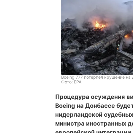
Boeing 777 потерпел крушение на 
Фото: EPA
Процедура осуждения ви
Boeing на Донбассе буде
нидерландской судебных
министра иностранных д
европейской интеграции 