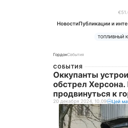
€51.
Новости
Публикации и инт
ТОПЛИВНЫЙ К
Гордон
События
СОБЫТИЯ
Оккупанты устро
обстрел Херсона.
продвинуться к г
20 декабря 2024, 10.09
Цей ма