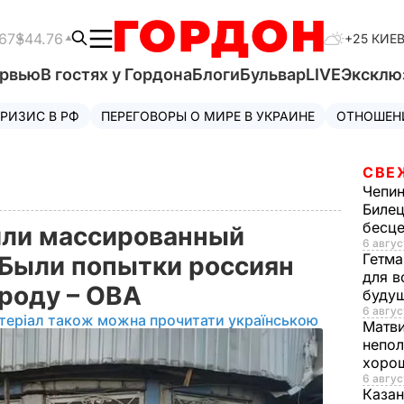
67
$44.76
+25 КИЕ
ервью
В гостях у Гордона
Блоги
Бульвар
LIVE
Эксклю
РИЗИС В РФ
ПЕРЕГОВОРЫ О МИРЕ В УКРАИНЕ
ОТНОШЕН
СВЕ
Чепи
Билец
бесц
или массированный
6 авгус
Гетма
 Были попытки россиян
для в
ороду – ОВА
буду
6 авгус
теріал також можна прочитати українською
Матв
непол
хорош
6 авгус
Казан