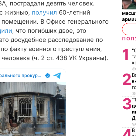
А, пострадали девять человек.
 с жизнью,
получил
60-летний
масш
арми
 помещении. В Офисе генерального
щили
, что погибших двое, это
ПОП
чато досудебное расследование по
по факту военного преступления,
1
"
т
человека (ч. 2 ст. 438 УК Украины).
к
2
В
в
г
3
"
д
и
Д
4
В