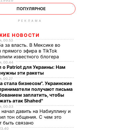
ПОПУЛЯРНОЕ
РЕКЛАМА
ЖИЕ НОВОСТИ
, 00.53
а за власть. В Мексике во
 прямого эфира в TikTok
елили известного блогера
, 00.44
 о Patriot для Украины: Нам
 нужны эти ракеты
, 00.27
а стала бизнесом". Украинские
приниматели получают письма
бованием заплатить, чтобы
жать атак Shahed"
, 00.03
 начал давить на Набиуллину и
ил тон общения. С чем это
т быть связано
23.40