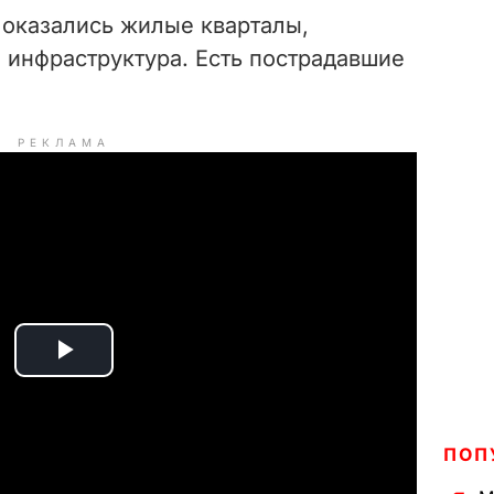
 оказались жилые кварталы,
 инфраструктура. Есть пострадавшие
РЕКЛАМА
P
l
ПОП
a