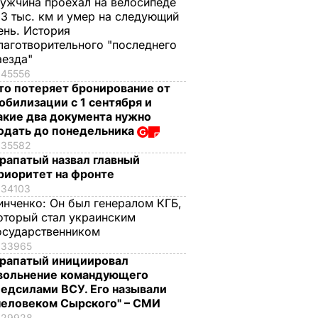
ужчина проехал на велосипеде
,3 тыс. км и умер на следующий
ень. История
лаготворительного "последнего
аезда"
45556
то потеряет бронирование от
обилизации с 1 сентября и
акие два документа нужно
одать до понедельника
35582
рапатый назвал главный
риоритет на фронте
34103
инченко:
Он был генералом КГБ,
оторый стал украинским
осударственником
33965
рапатый инициировал
вольнение командующего
едсилами ВСУ. Его называли
человеком Сырского" – СМИ
29928