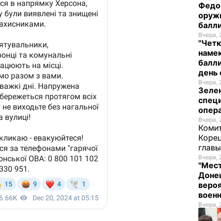
Федо
оруж
балл
Вчера, 
"Четк
намек
балли
день 
Вчера, 
Зеле
спец
опера
Вчера, 
Комит
Корец
глав
Вчера, 
"Мест
Донец
вероя
воен
Вчера, 