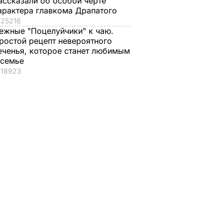
ассказали об особой черте
арактера главкома Драпатого
25216
ежные "Поцелуйчики" к чаю.
ростой рецепт невероятного
еченья, которое станет любимым
 семье
18923