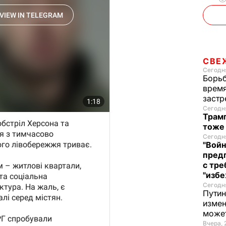
СВЕ
Сегодня
Борьб
время
застр
Сегодня
Трамп
тоже
Сегодня
"Войн
пред
с тре
"избе
Сегодня
Путин
измен
може
Вчера, 