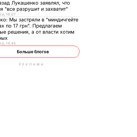
азад Лукашенко заявлял, что
я "все разрушит и захватит"
та, 16.07
нко:
Мы застряли в "миндичгейте
ах по 17 грн". Предлагаем
ые решения, а от власти хотим
ных
та, 14.45
Больше блогов
РЕКЛАМА