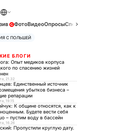
В
зив
Фото
Видео
Опросы
Спецпроекты
Война в Ук
ИЯ С ПОЛЬШЕЙ
ЖИЕ БЛОГИ
нога:
Опыт медиков корпуса
кого по спасению жизней
енен
та, 21.32
нцев:
Единственный источник
озмещения убытков бизнеса –
щие репарации
та, 19.15
ийчук:
К общине относятся, как к
ноценным. Будете вести себя
о – пустим воду в бассейн
та, 16.26
ский:
Пропустили круглую дату.