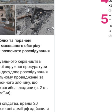
р
х
5
Н
П
п
в