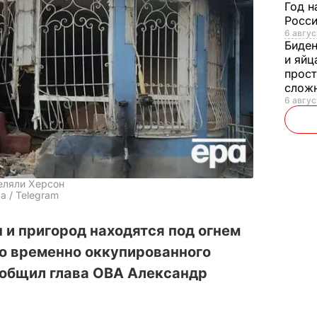
Год н
Росси
6 авгус
Биде
и яйц
прост
слож
6 авгус
еляли Херсон
а / Telegrаm
 и пригород находятся под огнем
со временно оккупированного
ообщил глава ОВА Александр