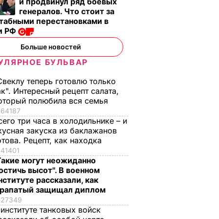
и продвинул ряд боевых
генералов. Что стоит за
табными перестановками в
и РФ
Больше новостей
УЛЯРНОЕ БУЛЬВАР
Свеклу теперь готовлю только
ак". Интересный рецепт салата,
оторый полюбила вся семья
64187
сего три часа в холодильнике – и
кусная закуска из баклажанов
отова. Рецепт, как находка
41401
Такие могут неожиданно
остичь высот". В военном
нституте рассказали, как
рапатый защищал диплом
27349
 институте танковых войск