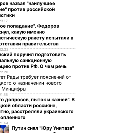
ров назвал "наилучшее
ие" против российской
истики
23.17
ое попадание". Федоров
нул, какую именно
стическую ракету испытали в
отставки правительства
22.32
нский поручил подготовить
иальную санкционную
цию против РФ. О чем речь
22.20
ет Рады требует пояснений от
кого о назначении нового
ы Минцифры
21.55
о допросов, пыток и казней". В
кой области россияне,
тно, расстреляли украинского
нопленного
21.44
Путин снял "Юру Унитаза"