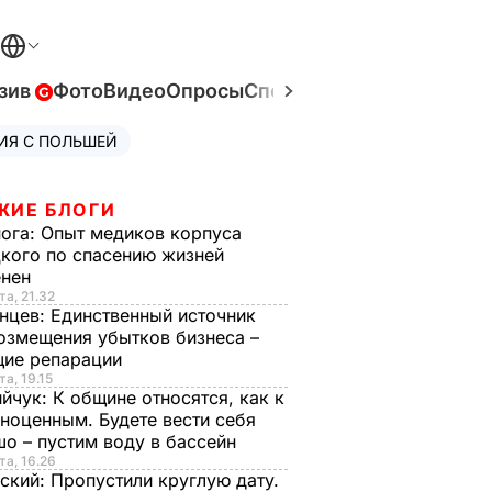
зив
Фото
Видео
Опросы
Спецпроекты
Война в Ук
ИЯ С ПОЛЬШЕЙ
ЖИЕ БЛОГИ
нога:
Опыт медиков корпуса
кого по спасению жизней
енен
та, 21.32
нцев:
Единственный источник
озмещения убытков бизнеса –
щие репарации
та, 19.15
ийчук:
К общине относятся, как к
ноценным. Будете вести себя
о – пустим воду в бассейн
та, 16.26
ский:
Пропустили круглую дату.