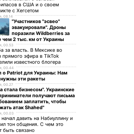
ипасов в США и о своем
икте с Хегсетом
, 08.14
"Участников "эсвео"
эвакуировали". Дроны
поразили Wildberries за
 чем 2 тыс. км от Украины
, 00.53
а за власть. В Мексике во
 прямого эфира в TikTok
елили известного блогера
, 00.44
 о Patriot для Украины: Нам
 нужны эти ракеты
, 00.27
а стала бизнесом". Украинские
приниматели получают письма
бованием заплатить, чтобы
жать атак Shahed"
, 00.03
з
Гонтарева заявила,
Гонтарева: План на
 начал давить на Набиуллину и
окопеня
что бывшие
ближайшие три
ил тон общения. С чем это
т быть связано
владельцы
месяца – отдохнуть