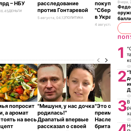
Вчера, 
млрд – НБУ
расследование
покупки "доч
Федо
против Гонтаревой
"Сбербанка Р
16.45
ДЕНЬГИ
оруж
в Украине
5 августа, 04.12
ПОЛИТИКА
балл
4 августа, 16.11
ДЕНЬ
ПОП
1
"
т
к
2
"
д
и
Д
3
В
мья попросит
"Мишуня, у нас дочка
"Это очень ц
р
и, а аромат
родилась!"
преимуществ
х
стоять на весь
Драпатый впервые
Наследница
4
Н
ецепт
рассказал о своей
британского