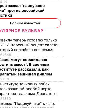
23.40
ки"
"ПриватБанка"
и вернуться к
ров назвал "наилучшее
оссии"
провели фиктивную
нормальному весу
ие" против российской
реструктуризацию
12 мая, 00.31
ПОЛИТИКА
истики
кредитного
ГИ
Больше новостей
портфеля объемом в
137 млрд грн
УЛЯРНОЕ БУЛЬВАР
12 мая, 19.22
ДЕНЬГИ
Свеклу теперь готовлю только
ак". Интересный рецепт салата,
оторый полюбила вся семья
64648
Такие могут неожиданно
остичь высот". В военном
нституте рассказали, как
рапатый защищал диплом
27578
 институте танковых войск
енное
Секрет упругости
"На это даже
ассказали об особой черте
о".
квашеных
неловко смотреть".
арактера главкома Драпатого
помидоров – в этих
Шоу с русалками в
25339
ежные "Поцелуйчики" к чаю.
листьях. Рецепт без
известном