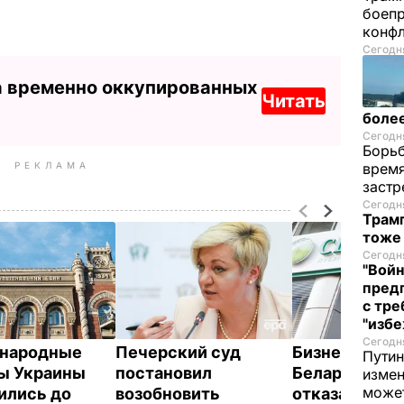
боепр
конфл
Сегодня
а временно оккупированных
Читать
более
Сегодня
Борьб
РЕКЛАМА
время
застр
Сегодня
Трамп
тоже
Сегодня
"Войн
пред
с тре
"избе
Сегодня
народные
Печерский суд
Бизнесмен и
Путин
ы Украины
постановил
Беларуси Пр
измен
може
ились до
возобновить
отказался от