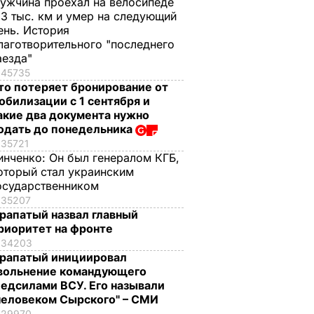
ужчина проехал на велосипеде
,3 тыс. км и умер на следующий
ень. История
лаготворительного "последнего
аезда"
45735
то потеряет бронирование от
обилизации с 1 сентября и
акие два документа нужно
одать до понедельника
35721
инченко:
Он был генералом КГБ,
оторый стал украинским
осударственником
35207
рапатый назвал главный
риоритет на фронте
34203
рапатый инициировал
вольнение командующего
едсилами ВСУ. Его называли
человеком Сырского" – СМИ
29970