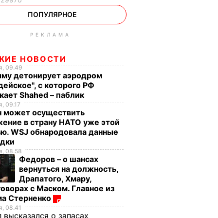
ПОПУЛЯРНОЕ
РЕКЛАМА
ЖИЕ НОВОСТИ
, 09.49
ыму детонирует аэродром
дейское", с которого РФ
кает Shahed – паблик
, 09.17
н может осуществить
ение в страну НАТО уже этой
ью. WSJ обнародовала данные
едки
, 08.58
Федоров – о шансах
вернуться на должность,
Драпатого, Хмару,
оворах с Маском. Главное из
ма Стерненко
, 08.41
 высказался о запасах