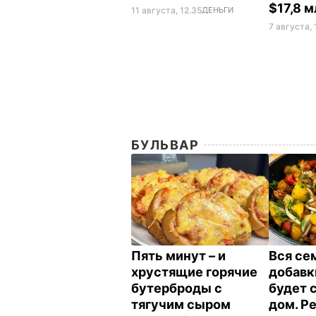
$17,8 
11 августа, 12.35
ДЕНЬГИ
7 августа, 
БУЛЬВАР
Пять минут – и
Вся се
хрустящие горячие
добавк
бутерброды с
будет 
тягучим сыром
дом. Р