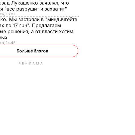
азад Лукашенко заявлял, что
я "все разрушит и захватит"
та, 16.07
нко:
Мы застряли в "миндичгейте
ах по 17 грн". Предлагаем
ые решения, а от власти хотим
ных
та, 14.45
Больше блогов
РЕКЛАМА