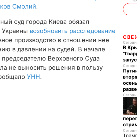
Яков Смолий
.
ный суд города Киева обязал
у Украины
возобновить расследование
СВЕ
овное производство в отношении нее
Сегодня
В Кр
ию в давлении на судей. В начале
"Гвар
о председателю Верховного Суда
запус
Сегодня
ла не выносить решения в пользу
Пути
сообщало
УНН
.
вторж
осен
разв
Сегодня
перег
стри
Сегодня
Трамп