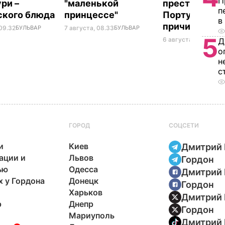
П
ри –
"маленькой
престола род
п
ского блюда
принцессе"
Португалии –
в
причина
 09.32
БУЛЬВАР
7 августа, 08.33
БУЛЬВАР
5
6 августа, 23.56
БУЛ
Д
о
н
с
ГОРОД
СОЦСЕТИ
и
Киев
Дмитрий 
ации и
Львов
Гордон
ью
Одесса
Дмитрий 
х у Гордона
Донецк
Гордон
Харьков
Дмитрий 
р
Днепр
Гордон
Мариуполь
Дмитрий 