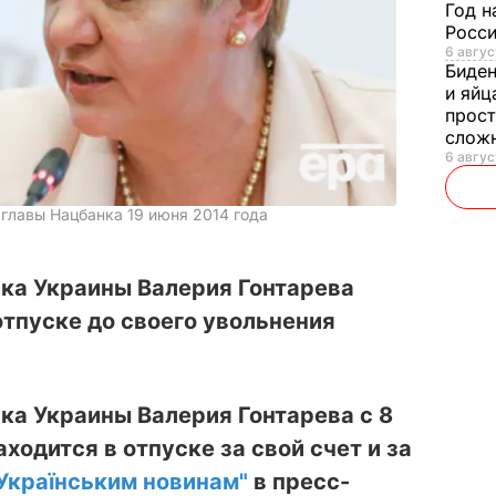
Год н
Росси
6 авгус
Биде
и яйц
прост
слож
6 авгус
 главы Нацбанка 19 июня 2014 года
нка Украины Валерия Гонтарева
отпуске до своего увольнения
ка Украины Валерия Гонтарева с 8
аходится в отпуске за свой счет и за
Українським новинам"
в пресс-