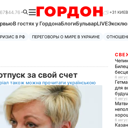
.67
$44.76
+31 КИЕВ
ервью
В гостях у Гордона
Блоги
Бульвар
LIVE
Эксклю
РИЗИС В РФ
ПЕРЕГОВОРЫ О МИРЕ В УКРАИНЕ
ОТНОШЕН
СВЕ
Чепи
Билец
бесц
отпуск за свой счет
6 авгус
Гетма
ріал також можна прочитати українською
для в
буду
6 авгус
Матв
непол
хорош
6 авгус
Казан