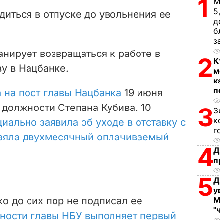
1
V
М
5
диться в отпуске до увольнения ее
д
i
б
з
d
анирует возвращаться к работе в
2
К
e
ву в Нацбанке.
м
к
o
п
 на пост главы Нацбанка
19 июня
й должности Степана Кубива. 10
3
З
к
иально заявила об уходе в отставку с
г
зяла двухмесячный оплачиваемый
4
Д
п
5
Д
у
о до сих пор не подписал ее
М
"
ности главы НБУ выполняет первый