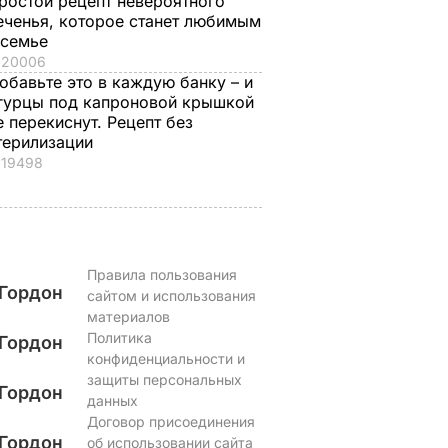
ростой рецепт невероятного
илась в
уксуса, по которому
ресторане
еченья, которое станет любимым
 в чем
готовили еще наши
возмутило сеть.
 семье
бабушки
Видео
20006
ЬВАР
6 августа, 23.31
БУЛЬВАР
6 августа, 21.33
БУЛЬВАР
обавьте это в каждую банку – и
гурцы под капроновой крышкой
е перекиснут. Рецепт без
терилизации
19498
Правила пользования
Гордон
сайтом и использования
материалов
Политика
Гордон
конфиденциальности и
защиты персональных
Гордон
данных
Договор присоединения
Гордон
об использовании сайта