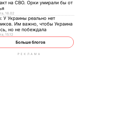
акт на СВО. Орки умирали бы от
тья
та, 16.02
н:
У Украины реально нет
иков. Им важно, чтобы Украина
сь, но не побеждала
а, 15.12
Больше блогов
РЕКЛАМА