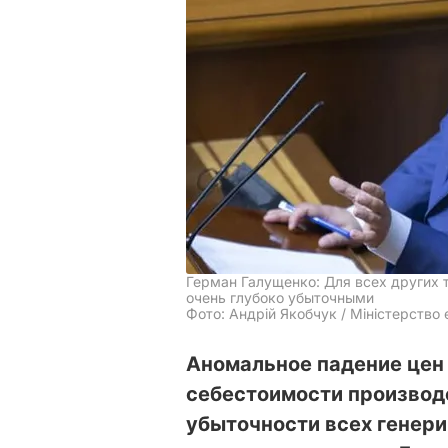
Герман Галущенко: Для всех других 
очень глубоко убыточными
Фото: Андрій Якобчук / Міністерство 
Аномальное падение цен
себестоимости производ
убыточности всех генер