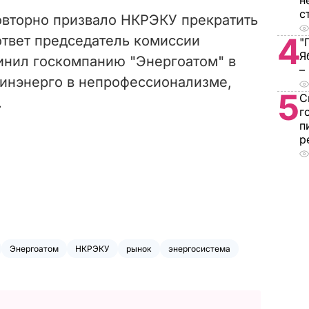
н
с
овторно призвало НКРЭКУ прекратить
4
ответ председатель комиссии
"
Я
инил госкомпанию "Энергоатом" в
–
Минэнерго в непрофессионализме,
5
С
.
г
п
р
Энергоатом
НКРЭКУ
рынок
энергосистема