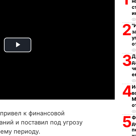
н
с
и
2
"
з
у
о
P
3
Д
д
l
ч
е
a
4
И
y
в
М
V
о
 привел к финансовой
5
Ф
i
ний и поставил под угрозу
д
п
нему периоду.
d
и