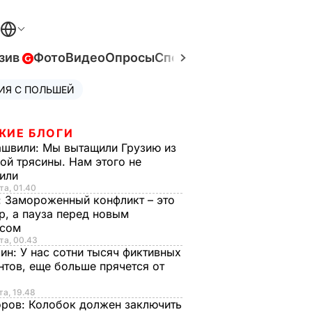
зив
Фото
Видео
Опросы
Спецпроекты
Война в Ук
ИЯ С ПОЛЬШЕЙ
ЖИЕ БЛОГИ
ашвили:
Мы вытащили Грузию из
ой трясины. Нам этого не
тили
та, 01.40
:
Замороженный конфликт – это
р, а пауза перед новым
исом
та, 00.43
рин:
У нас сотни тысяч фиктивных
нтов, еще больше прячется от
та, 19.48
оров:
Колобок должен заключить