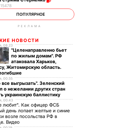
15478
ПОПУЛЯРНОЕ
РЕКЛАМА
ЖИЕ НОВОСТИ
, 08.23
"Целенаправленно бьет
по жилым домам". РФ
атаковала Харьков,
су, Житомирскую область.
 погибшие
, 00.55
 все выгрызать". Зеленский
л о нежелании других стран
ть украинскую баллистику
, 00.43
е любит". Как офицер ФСБ
й день лопает желтые и синие
и возле посольства РФ в
де. Видео
, 00.19