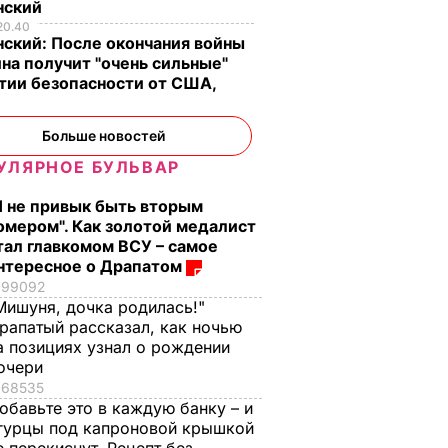
нский
20.40
ский: После окончания войны
на получит "очень сильные"
тии безопасности от США,
Больше новостей
УЛЯРНОЕ БУЛЬВАР
Я не привык быть вторым
омером". Как золотой медалист
тал главкомом ВСУ – самое
нтересное о Драпатом
99092
Мишуня, дочка родилась!"
рапатый рассказал, как ночью
а позициях узнал о рождении
очери
68535
обавьте это в каждую банку – и
гурцы под капроновой крышкой