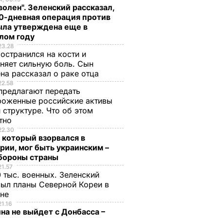
волен". Зеленский рассказал,
0-дневная операция против
ыла утверждена еще в
лом году
23.28
остранился на кости и
няет сильную боль. Сын
на рассказал о раке отца
22.58
предлагают передать
роженные российские активы
 структуре. Что об этом
стно
22.30
 который взорвался в
рии, мог быть украинским –
бороны страны
21.57
 тыс. военных. Зеленский
ыл планы Северной Кореи в
ине
21.16
на не выйдет с Донбасса –