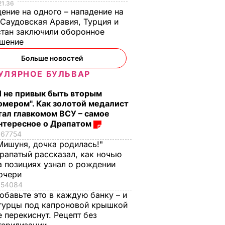
21.36
ение на одного – нападение на
 Саудовская Аравия, Турция и
тан заключили оборонное
ашение
Больше новостей
УЛЯРНОЕ БУЛЬВАР
Я не привык быть вторым
омером". Как золотой медалист
тал главкомом ВСУ – самое
нтересное о Драпатом
67754
Мишуня, дочка родилась!"
рапатый рассказал, как ночью
а позициях узнал о рождении
очери
54084
обавьте это в каждую банку – и
гурцы под капроновой крышкой
е перекиснут. Рецепт без