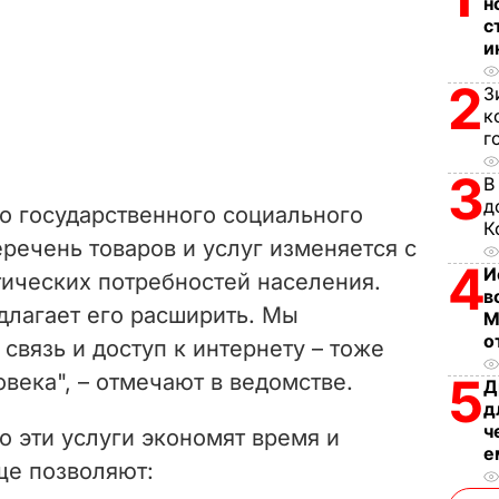
н
с
и
2
З
к
г
3
В
д
о государственного социального
К
еречень товаров и услуг изменяется с
4
И
ических потребностей населения.
в
лагает его расширить. Мы
М
о
связь и доступ к интернету – тоже
века", – отмечают в ведомстве.
5
Д
д
ч
 эти услуги экономят время и
е
ще позволяют: