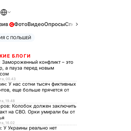
В
зив
Фото
Видео
Опросы
Спецпроекты
Война в Ук
ИЯ С ПОЛЬШЕЙ
ЖИЕ БЛОГИ
:
Замороженный конфликт – это
р, а пауза перед новым
исом
та, 00.43
рин:
У нас сотни тысяч фиктивных
нтов, еще больше прячется от
та, 19.48
оров:
Колобок должен заключить
акт на СВО. Орки умирали бы от
тья
та, 16.02
н:
У Украины реально нет