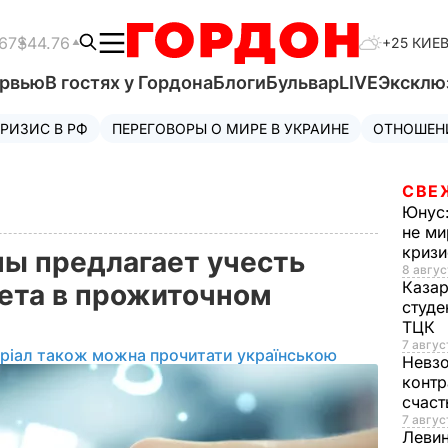
67
$44.76
+25 КИЕ
ервью
В гостях у Гордона
Блоги
Бульвар
LIVE
Эксклю
РИЗИС В РФ
ПЕРЕГОВОРЫ О МИРЕ В УКРАИНЕ
ОТНОШЕН
СВЕ
Юнус
не ми
криз
ы предлагает учесть
8 авгус
Каза
ета в прожиточном
студе
ТЦК
7 авгус
ріал також можна прочитати українською
Невз
контр
счас
7 авгус
Леви