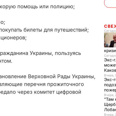
скорую помощь или полицию;
о;
СВЕ
покупать билеты для путешествий;
Сегодня
пционеров;
криз
гражданина Украины, пользуясь
Сегодня
Экс-г
нтом.
может
Како
ановление Верховной Рады Украины,
Вчера, 
Экс-г
авляющие перечня прожиточного
подоз
поже
едало через комитет цифровой
Вчера, 
"Там 
Щерба
Лоба
Вчера, 