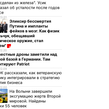
 сделан из железа". Усик
азал об усталости после годов
ксе
23.01
Эликсир бессмертия
Путина и импланты
фейков в мозг. Как физик
льчук, обещавший
ическое оружие, стал
оем"
22.20
вестные дроны заметили над
ой базой в Германии. Там
тируют Patriot
22.09
К рассказали, как ветеранскую
ику интегрировали в стратегию
тия бизнеса
22.00
На Волыни завершили
эксгумацию жертв Второй
мировой. Найдены
ки 55 человек