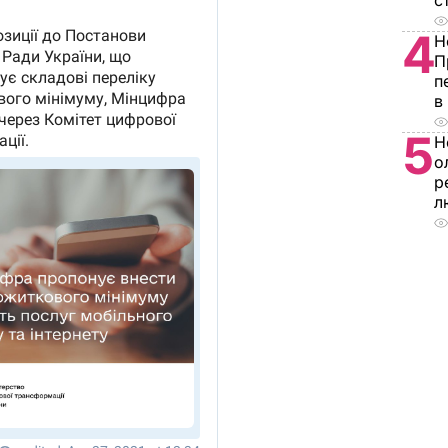
с
4
Н
П
п
в
5
Н
о
р
л