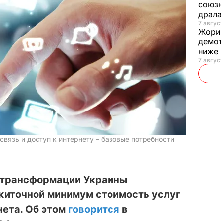
союзн
драла
7 август
Жори
демот
ниже
7 авгус
связь и доступ к интернету – базовые потребности
 трансформации Украины
ожиточной минимум стоимость услуг
нета. Об этом
говорится
в