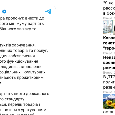
"Я не
расск
в бо
Вчера, 
Кова
генет
"гер
Вчера, 
Неиз
военн
ремон
Вчера, 
В ДТЭ
полит
разви
Вчера, 
остан