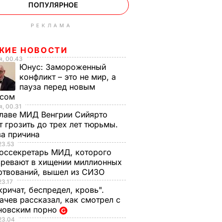
ПОПУЛЯРНОЕ
РЕКЛАМА
ЖИЕ НОВОСТИ
, 00.43
Юнус:
Замороженный
конфликт – это не мир, а
пауза перед новым
исом
, 00.31
лаве МИД Венгрии Сийярто
 грозить до трех лет тюрьмы.
ва причина
23.53
оссекретарь МИД, которого
ревают в хищении миллионных
ртвований, вышел из СИЗО
23.17
кричат, беспредел, кровь".
чев рассказал, как смотрел с
новским порно
23.04