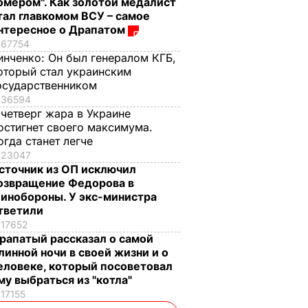
омером". Как золотой медалист
тал главкомом ВСУ – самое
нтересное о Драпатом
67754
инченко:
Он был генералом КГБ,
оторый стал украинским
осударственником
36594
 четверг жара в Украине
остигнет своего максимума.
огда станет легче
23047
сточник из ОП исключил
озвращение Федорова в
инобороны. У экс-министра
тветили
17652
рапатый рассказал о самой
линной ночи в своей жизни и о
еловеке, который посоветовал
му выбраться из "котла"
17155