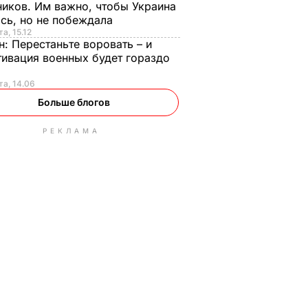
иков. Им важно, чтобы Украина
сь, но не побеждала
а, 15.12
н:
Перестаньте воровать – и
ивация военных будет гораздо
та, 14.06
Больше блогов
РЕКЛАМА