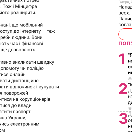
Вчера, 
Напад
всех.
Пакис
согл
ПОП
1
"
н
с
и
2
"
Д
н
д
3
Д
о
н