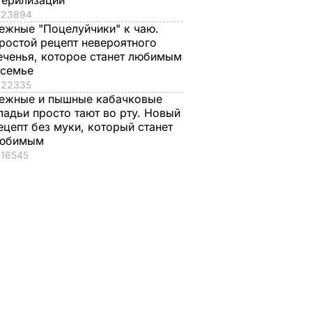
терилизации
23894
ежные "Поцелуйчики" к чаю.
ростой рецепт невероятного
еченья, которое станет любимым
 семье
22335
ежные и пышные кабачковые
ладьи просто тают во рту. Новый
ецепт без муки, который станет
юбимым
16545