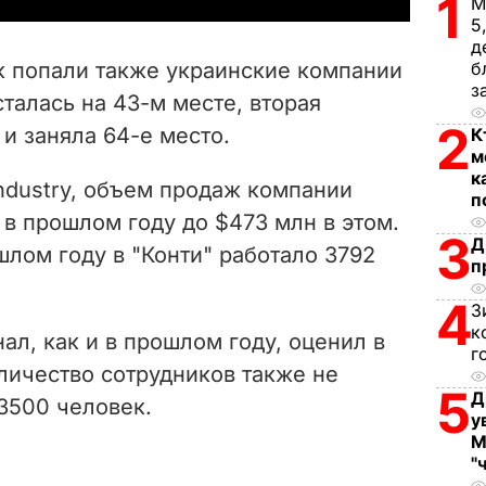
1
М
5
V
д
сок попали также украинские компании
б
i
з
сталась на 43-м месте, вторая
2
 и заняла 64-е место.
К
d
м
к
e
ndustry, объем продаж компании
п
 в прошлом году до $473 млн в этом.
o
3
Д
шлом году в "Конти" работало 3792
п
4
З
к
л, как и в прошлом году, оценил в
г
оличество сотрудников также не
5
Д
3500 человек.
у
М
"