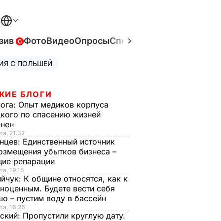
В
зив
Фото
Видео
Опросы
Спецпроекты
Война в Ук
ИЯ С ПОЛЬШЕЙ
ЖИЕ БЛОГИ
нога:
Опыт медиков корпуса
кого по спасению жизней
енен
та, 21.32
нцев:
Единственный источник
озмещения убытков бизнеса –
щие репарации
та, 19.15
ийчук:
К общине относятся, как к
ноценным. Будете вести себя
о – пустим воду в бассейн
та, 16.26
ский:
Пропустили круглую дату.