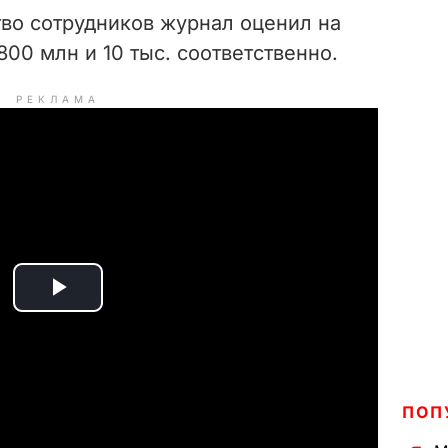
во сотрудников журнал оценил на
800 млн и 10 тыс. соответственно.
РЕКЛАМА
P
l
a
ПОП
y