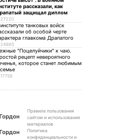
остичь высот". В военном
семье
ВАР
6 августа, 16.28
БУЛЬВАР
нституте рассказали, как
рапатый защищал диплом
6 августа, 15.45
БУЛЬВАР
27220
 институте танковых войск
ассказали об особой черте
арактера главкома Драпатого
24865
ежные "Поцелуйчики" к чаю.
ростой рецепт невероятного
еченья, которое станет любимым
 семье
17758
Правила пользования
Гордон
сайтом и использования
материалов
Политика
Гордон
конфиденциальности и