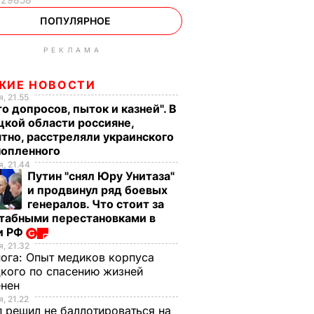
ПОПУЛЯРНОЕ
РЕКЛАМА
ЖИЕ НОВОСТИ
, 21.55
о допросов, пыток и казней". В
кой области россияне,
тно, расстреляли украинского
нопленного
, 21.44
Путин "снял Юру Унитаза"
и продвинул ряд боевых
генералов. Что стоит за
табными перестановками в
и РФ
, 21.32
нога:
Опыт медиков корпуса
кого по спасению жизней
енен
, 21.22
 решил не баллотироваться на