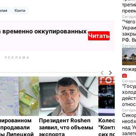
трети
прее
елия
Конти
Сегодня
"Чего
Украи
а временно оккупированных
закр
Читать
РФ. 
Сегодня
РЕКЛАМА
пожа
Сегодня
"Госу
холод
дейст
отно
Сегодня
Сикор
пированном
Президент Roshen
Колесников:
необх
продавали
заявил, что объемы
"Конти" в Кур
над У
залет
ы Липецкой
экспорта
сих пор работ