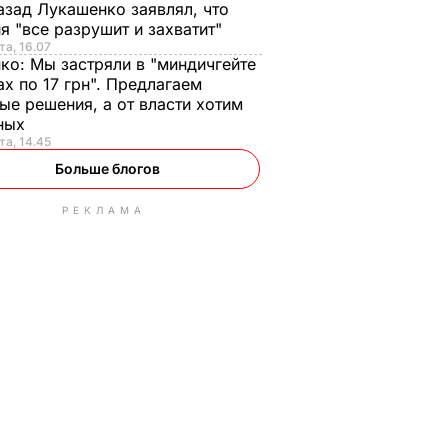
азад Лукашенко заявлял, что
я "все разрушит и захватит"
та, 16.07
нко:
Мы застряли в "миндичгейте
ах по 17 грн". Предлагаем
ые решения, а от власти хотим
ных
та, 14.45
Больше блогов
РЕКЛАМА