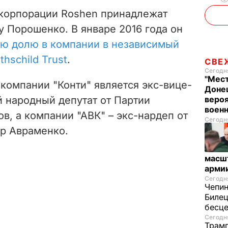
корпорации Roshen принадлежат
 Порошенко. В январе 2016 года он
ою долю в компании в независимый
hschild Trust
.
СВЕ
Сегодня
"Мест
омпании "Конти" является экс-вице-
Донец
 народный депутат от Партии
вероя
воен
в, а компании "АВК" – экс-нардеп от
Сегодня
р Авраменко.
масш
арми
Сегодня
Чепи
Билец
бесц
Сегодня
Трамп