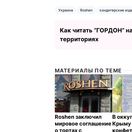
Украина
Roshen
кондитерские изд
Как читать ”ГОРДОН” н
территориях
МАТЕРИАЛЫ ПО ТЕМЕ
Roshen заключил
В окку
мировое соглашение
Крыму 
о тортах с
конфет