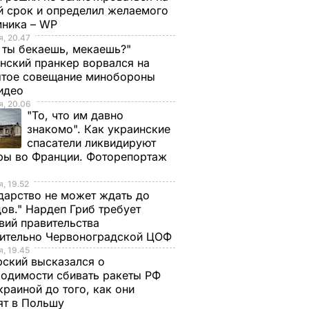
й срок и определил желаемого
мника – WP
, 20.47
 ты бекаешь, мекаешь?"
нский пранкер ворвался на
ытое совещание минобороны
Видео
, 20.06
"То, что им давно
знакомо". Как украинские
спасатели ликвидируют
ры во Франции. Фоторепортаж
, 19.52
дарство не может ждать до
ов." Нардеп Гриб требует
вий правительства
сительно Червоноградской ЦОФ
, 19.45
ский высказался о
 Филиал
Колесников: За
одимости сбивать ракеты РФ
ске до
Roshen в 2012-м
краиной до того, как они
ят в Польшу
ает: в
давали $3 млрд, а за