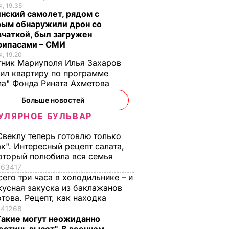
, 19.35
рнаторы
“Конти” – полтора.
нский самолет, рядом с
гают за
Сегодня за Roshen
рым обнаружили дрон со
и
миллиарда никто не
чаткой, был загружен
даст
рипасами – СМИ
НЬГИ
, 19.20
27 декабря, 13.59
ПОЛИТИКА
ник Мариуполя Илья Захаров
ил квартиру по программе
а" Фонда Рината Ахметова
Больше новостей
УЛЯРНОЕ БУЛЬВАР
Свеклу теперь готовлю только
ак". Интересный рецепт салата,
оторый полюбила вся семья
о
Почему Чарльз III на
Галета с
63417
самом деле
помидорами
сего три часа в холодильнике – и
кусная закуска из баклажанов
анут
проигнорировал 45-
готовится легко, а
отова. Рецепт, как находка
не
летие жены принца
получается – как в
41268
ь за
Гарри и не поздравил
ресторане. Рецепт
Такие могут неожиданно
невестку
понравится всей