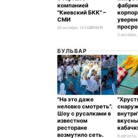
компанией
фабрик
"Киевский БКК" –
корпор
СМИ
уверен
проср
22 октября, 14.13
ДЕНЬГИ
3 октября,
БУЛЬВАР
"На это даже
"Хрус
неловко смотреть".
снаруж
Шоу с русалками в
внутри
известном
вкусн
ресторане
кабач
возмутило сеть.
6 августа,