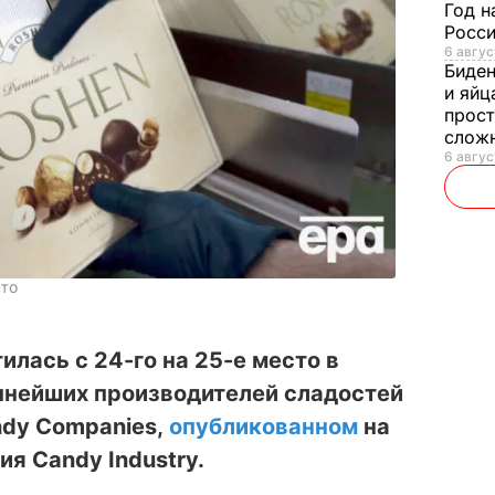
Год н
Росси
6 авгус
Биде
и яйц
прост
слож
6 авгус
сто
илась с 24-го на 25-е место в
пнейших производителей сладостей
andy Companies,
опубликованном
на
я Candy Industry.