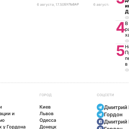
д
6 августа, 17.50
БУЛЬВАР
6 августа, 17.17
БУЛЬ
и
Д
4
В
р
х
5
Н
П
п
в
ГОРОД
СОЦСЕТИ
и
Киев
Дмитрий 
ации и
Львов
Гордон
ью
Одесса
Дмитрий 
х у Гордона
Донецк
Гордон