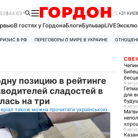
63
$44.69
+31 КИЕ
ервью
В гостях у Гордона
Блоги
Бульвар
LIVE
Эксклю
РИЗИС В РФ
ПЕРЕГОВОРЫ О МИРЕ В УКРАИНЕ
ОТНОШЕН
СВЕ
Чепи
Билец
бесц
одну позицию в рейтинге
6 авгус
Гетма
водителей сладостей в
для в
лась на три
буду
6 авгус
теріал також можна прочитати українською
Матв
непол
хорош
6 авгус
Казан