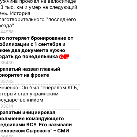
ужчина проехал на велосипеде
,3 тыс. км и умер на следующий
ень. История
лаготворительного "последнего
аезда"
44958
то потеряет бронирование от
обилизации с 1 сентября и
акие два документа нужно
одать до понедельника
35439
рапатый назвал главный
риоритет на фронте
33783
инченко:
Он был генералом КГБ,
оторый стал украинским
осударственником
33014
рапатый инициировал
вольнение командующего
едсилами ВСУ. Его называли
человеком Сырского" – СМИ
29858