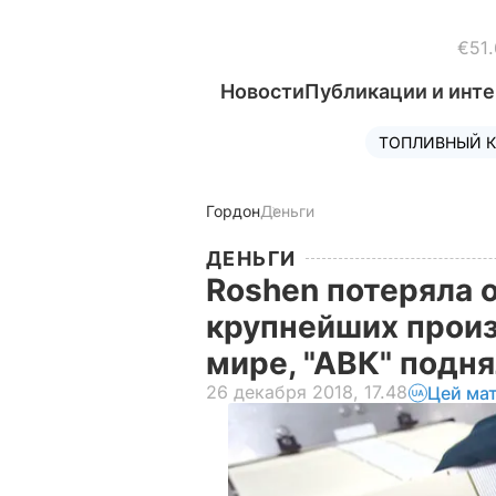
€51.
Новости
Публикации и инт
ТОПЛИВНЫЙ К
Гордон
Деньги
ДЕНЬГИ
Roshen потеряла 
крупнейших произ
мире, "АВК" подня
26 декабря 2018, 17.48
Цей ма