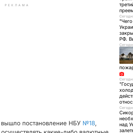
трети
РЕКЛАМА
прее
Сегодня
"Чего
Украи
закр
РФ. 
Сегодня
пожа
Сегодня
"Госу
холод
дейст
отно
Сегодня
Сикор
необх
а вышло постановление НБУ
№18
,
над У
залет
 осуществлять какие-либо валютные