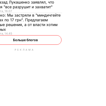
азад Лукашенко заявлял, что
я "все разрушит и захватит"
та, 16.07
нко:
Мы застряли в "миндичгейте
ах по 17 грн". Предлагаем
ые решения, а от власти хотим
ных
та, 14.45
Больше блогов
РЕКЛАМА