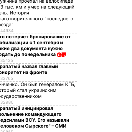
ужчина проехал на велосипеде
,3 тыс. км и умер на следующий
ень. История
лаготворительного "последнего
аезда"
44934
то потеряет бронирование от
обилизации с 1 сентября и
акие два документа нужно
одать до понедельника
35435
рапатый назвал главный
риоритет на фронте
33765
инченко:
Он был генералом КГБ,
оторый стал украинским
осударственником
32980
рапатый инициировал
вольнение командующего
едсилами ВСУ. Его называли
человеком Сырского" – СМИ
29855