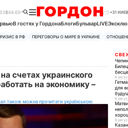
63
$44.69
+31 КИЕ
ервью
В гостях у Гордона
Блоги
Бульвар
LIVE
Эксклю
РИЗИС В РФ
ПЕРЕГОВОРЫ О МИРЕ В УКРАИНЕ
ОТНОШЕН
СВЕ
Чепи
Билец
бесц
 на счетах украинского
6 авгус
Гетма
аботать на экономику –
для в
буду
6 авгус
іал також можна прочитати українською
Матв
непол
хорош
6 авгус
Казан