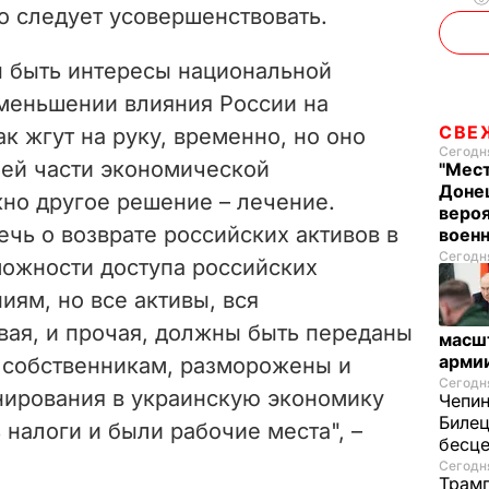
го следует усовершенствовать.
d
e
 быть интересы национальной
меньшении влияния России на
o
СВЕ
к жгут на руку, временно, но оно
Сегодня
ей части экономической
"Мест
Донец
жно другое решение – лечение.
вероя
ечь о возврате российских активов в
воен
Сегодня
можности доступа российских
иям, но все активы, вся
вая, и прочая, должны быть переданы
масш
арми
 собственникам, разморожены и
Сегодня
ирования в украинскую экономику
Чепи
Билец
 налоги и были рабочие места", –
бесц
Сегодня
Трамп