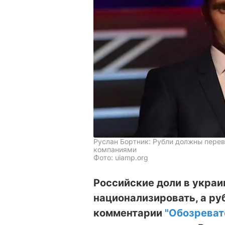
Руслан Бортник: Рубли должны перев
компаниями
Фото: uiamp.org
Российские доли в укра
национализировать, а руб
комментарии
"Обозреват