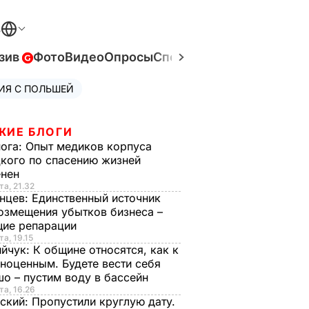
В
зив
Фото
Видео
Опросы
Спецпроекты
Война в Ук
ИЯ С ПОЛЬШЕЙ
ЖИЕ БЛОГИ
нога:
Опыт медиков корпуса
кого по спасению жизней
енен
та, 21.32
нцев:
Единственный источник
озмещения убытков бизнеса –
щие репарации
та, 19.15
ийчук:
К общине относятся, как к
ноценным. Будете вести себя
о – пустим воду в бассейн
та, 16.26
ский:
Пропустили круглую дату.