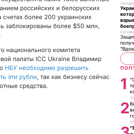
Сегодня
анием российских и белорусских
Украи
кото
а счетах более 200 украинских
взрыв
ь заблокированы более $50 млн,
боеп
Сегодня
.
Защит
получ
"Вдом
го национального комитета
вой палаты ICC Ukraine Владимир
то
НБУ необходимо разрешить
ПОП
ть эти рубли
, так как бизнесу сейчас
1
"
отные средства.
т
к
2
В
в
г
3
"