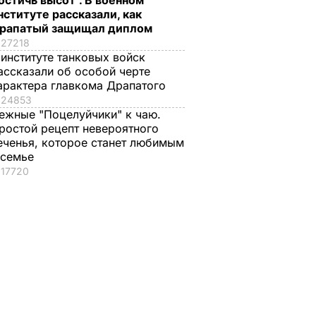
остичь высот". В военном
нституте рассказали, как
рапатый защищал диплом
27218
 институте танковых войск
ассказали об особой черте
арактера главкома Драпатого
24853
ежные "Поцелуйчики" к чаю.
ростой рецепт невероятного
еченья, которое станет любимым
 семье
17720