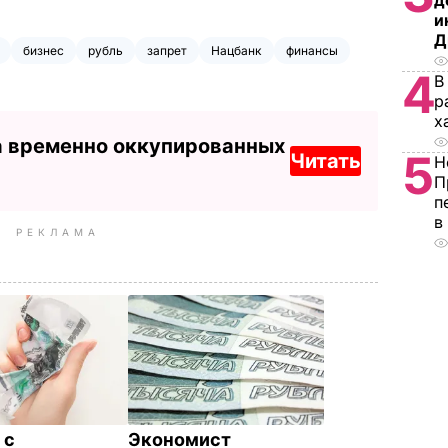
д
и
Д
бизнес
рубль
запрет
Нацбанк
финансы
4
В
р
х
а временно оккупированных
5
Читать
Н
П
п
в
РЕКЛАМА
 с
Экономист