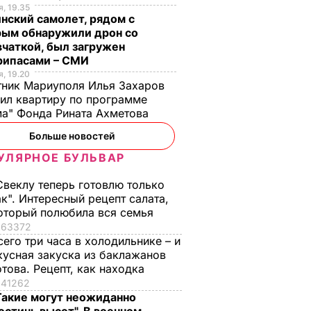
, 19.35
нский самолет, рядом с
рым обнаружили дрон со
чаткой, был загружен
рипасами – СМИ
, 19.20
ник Мариуполя Илья Захаров
ил квартиру по программе
а" Фонда Рината Ахметова
Больше новостей
УЛЯРНОЕ БУЛЬВАР
Свеклу теперь готовлю только
ак". Интересный рецепт салата,
оторый полюбила вся семья
63372
сего три часа в холодильнике – и
кусная закуска из баклажанов
отова. Рецепт, как находка
41262
Такие могут неожиданно