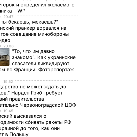
й срок и определил желаемого
мника – WP
, 20.47
 ты бекаешь, мекаешь?"
нский пранкер ворвался на
ытое совещание минобороны
Видео
, 20.06
"То, что им давно
знакомо". Как украинские
спасатели ликвидируют
ры во Франции. Фоторепортаж
, 19.52
дарство не может ждать до
ов." Нардеп Гриб требует
вий правительства
сительно Червоноградской ЦОФ
, 19.45
ский высказался о
одимости сбивать ракеты РФ
краиной до того, как они
ят в Польшу