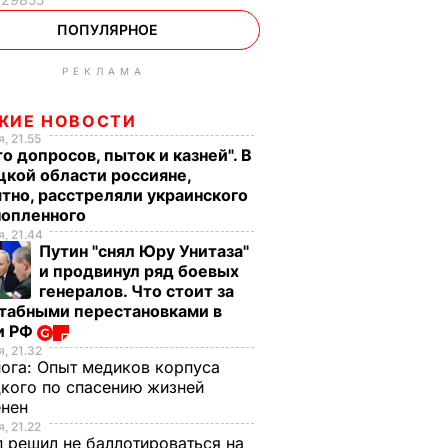
ПОПУЛЯРНОЕ
РЕКЛАМА
ЖИЕ НОВОСТИ
, 21.55
о допросов, пыток и казней". В
кой области россияне,
тно, расстреляли украинского
нопленного
, 21.44
Путин "снял Юру Унитаза"
и продвинул ряд боевых
генералов. Что стоит за
табными перестановками в
и РФ
, 21.32
нога:
Опыт медиков корпуса
кого по спасению жизней
енен
, 21.22
 решил не баллотироваться на