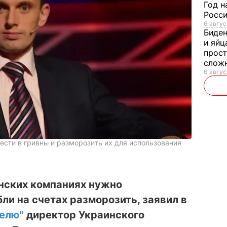
Год н
Росси
6 авгус
Биде
и яйц
прост
слож
6 авгус
ести в гривны и разморозить их для использования
инских компаниях нужно
ли на счетах разморозить, заявил в
елю"
директор Украинского