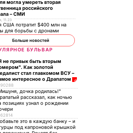
ля могла умереть вторая
имого
нормальный, пока не
это закуска из
твенница российского
сбухался". В сеть
ресторана. Как
рала – СМИ
попали снимки
приготовить нежны
, 11.23
ЬВАР
 США потратит $400 млн на
Кабаевой с
баклажанные
ры для борьбы с дронами
Медведевым
рулетики без
лишнего жира
Больше новостей
7 августа, 20.39
БУЛЬВАР
7 августа, 20.17
БУЛЬВАР
УЛЯРНОЕ БУЛЬВАР
Я не привык быть вторым
омером". Как золотой
едалист стал главкомом ВСУ –
амое интересное о Драпатом
90288
Мишуня, дочка родилась!"
рапатый рассказал, как ночью
а позициях узнал о рождении
очери
62814
обавьте это в каждую банку – и
гурцы под капроновой крышкой