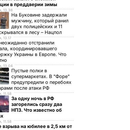
ации в преддверии зимы
, 13.38
На Буковине задержали
мужчину, который ранил
двух полицейских и 11
ла
скрывался в лесу – Нацпол
вестку
, 13.17
я в
неожиданно отстранили
ала, координировавшего
ния
ржку Украины в Европе. Что
стно
, 13.04
ТИКА
Пустые полки в
супермаркетах. В "Форе"
предупредили о перебоях
арами после атаки РФ
, 11.58
За одну ночь в РФ
загорелись сразу два
НПЗ. Что известно об
ах
, 11.58
 взрыва на юбилее в 2,5 км от
стоко
"Димка был вроде
Гости думают, что