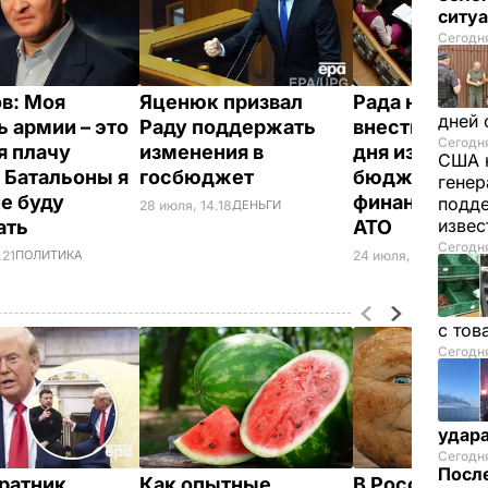
ситу
Сегодня
в: Моя
Яценюк призвал
Рада не смог
дней 
 армии – это
Раду поддержать
внести на по
Сегодня
 я плачу
изменения в
дня изменени
США 
. Батальоны я
госбюджет
бюджет для
генер
не буду
финансирова
подде
28 июля, 14.18
ДЕНЬГИ
изве
ать
АТО
Сегодня
.21
ПОЛИТИКА
24 июля, 16.56
ПОЛИ
с тов
Сегодня
удар
Сегодня
После
ратник
Как опытные
В России же