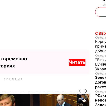
СВЕ
Сегодня
Корпу
приме
дроно
Сегодня
а временно
"У на
Читать
Вучи
ториях
Украи
Сегодня
Зеле
РЕКЛАМА
догов
ракет
Сегодня
"Факт
непо
Зелен