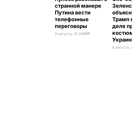
странной манере
Зеленс
Путина вести
объясн
телефонные
Трамп 
переговоры
деле п
костюм
8 августа, 10.25
МИР
Украи
8 августа,