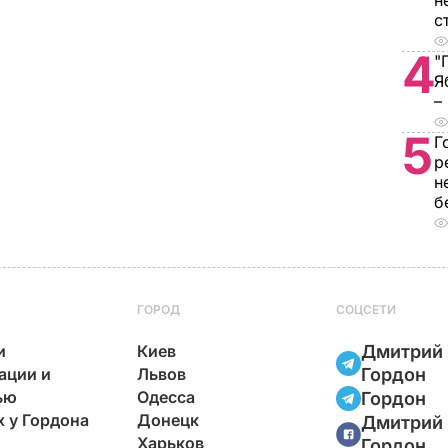
н
с
4
"
Я
–
5
Г
р
н
б
ГОРОД
СОЦСЕТИ
и
Киев
Дмитрий
ации и
Львов
Гордон
ью
Одесса
Гордон
х у Гордона
Донецк
Дмитрий
Харьков
Гордон