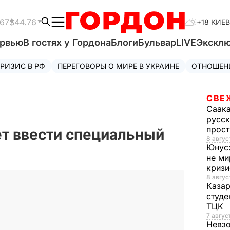
.67
$44.76
+18 КИЕВ
ервью
В гостях у Гордона
Блоги
Бульвар
LIVE
Экскл
РИЗИС В РФ
ПЕРЕГОВОРЫ О МИРЕ В УКРАИНЕ
ОТНОШЕН
СВЕ
Саак
русск
прос
т ввести специальный
8 авгус
Юнус
не ми
криз
8 авгус
Каза
студе
ТЦК
7 авгус
Невз