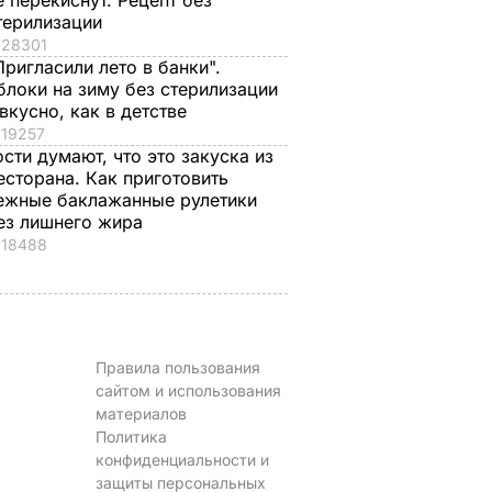
е перекиснут. Рецепт без
терилизации
28301
Пригласили лето в банки".
блоки на зиму без стерилизации
 вкусно, как в детстве
19257
ости думают, что это закуска из
есторана. Как приготовить
ежные баклажанные рулетики
ез лишнего жира
18488
Правила пользования
сайтом и использования
материалов
Политика
конфиденциальности и
защиты персональных