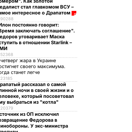
омером". Как золотой
едалист стал главкомом ВСУ –
амое интересное о Драпатом
90288
Илон постоянно говорит:
Время заключать соглашение".
едоров уговаривает Маска
ступить в отношении Starlink –
СМИ
52368
 четверг жара в Украине
остигнет своего максимума.
огда станет легче
23185
рапатый рассказал о самой
линной ночи в своей жизни и о
еловеке, который посоветовал
му выбраться из "котла"
20379
сточник из ОП исключил
озвращение Федорова в
инобороны. У экс-министра
тветили