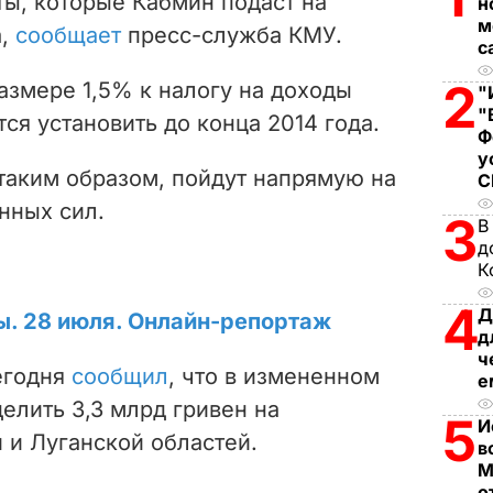
ты, которые Кабмин подаст на
н
м
а,
сообщает
пресс-служба КМУ.
d
с
e
2
азмере 1,5% к налогу на доходы
"
"
ся установить до конца 2014 года.
o
Ф
у
таким образом, пойдут напрямую на
нных сил.
3
В
д
К
4
Д
ы. 28 июля. Онлайн-репортаж
д
ч
егодня
сообщил
, что в измененном
е
елить 3,3 млрд гривен на
5
И
 и Луганской областей.
в
М
о