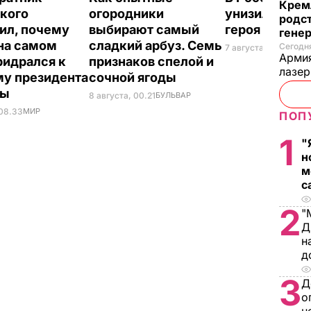
Крем
кого
огородники
унизили люб
родс
ил, почему
выбирают самый
героя Путина
гене
на самом
сладкий арбуз. Семь
Сегодня
7 августа, 23.32
БУЛ
Армия
ридрался к
признаков спелой и
лазе
у президента
сочной ягоды
ны
8 августа, 00.21
БУЛЬВАР
 08.33
МИР
ПОП
1
"
н
м
с
2
"
Д
н
д
3
Д
о