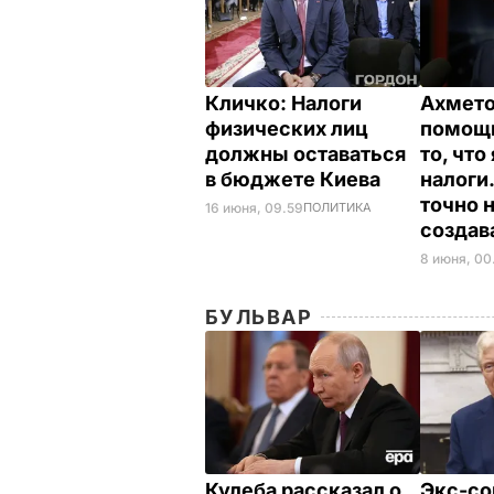
Кличко: Налоги
Ахмето
физических лиц
помощь
должны оставаться
то, что
в бюджете Киева
налоги
точно 
16 июня, 09.59
ПОЛИТИКА
создав
8 июня, 00
БУЛЬВАР
Кулеба рассказал о
Экс-со