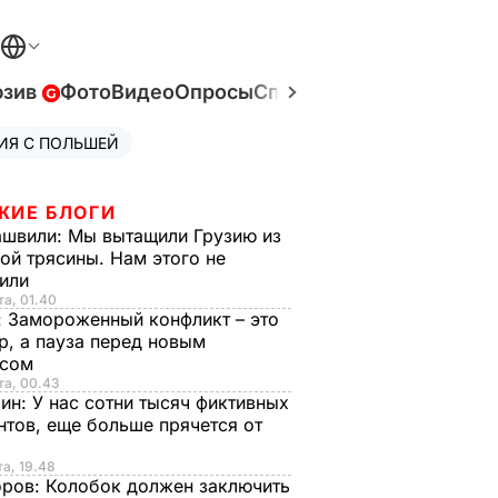
юзив
Фото
Видео
Опросы
Спецпроекты
Война в У
ИЯ С ПОЛЬШЕЙ
ЖИЕ БЛОГИ
ашвили:
Мы вытащили Грузию из
ой трясины. Нам этого не
тили
та, 01.40
:
Замороженный конфликт – это
р, а пауза перед новым
исом
та, 00.43
рин:
У нас сотни тысяч фиктивных
нтов, еще больше прячется от
та, 19.48
оров:
Колобок должен заключить