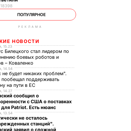
18398
ПОПУЛЯРНОЕ
РЕКЛАМА
ЖИЕ НОВОСТИ
, 15.23
с Билецкого стал лидером по
нению боевых роботов и
в – Коваленко
, 14.54
с не будет никаких проблем".
ч пообещал поддерживать
ну на пути в ЕС
, 14.27
нский сообщил о
оренности с США о поставках
 для Patriot. Есть нюанс
, 13.54
ически не осталось
врежденных станций".
ский заявил о сложной