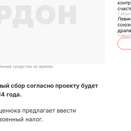
контр
счас
7 авгус
Леви
союзн
драла
7 август
ельные средства на армию
ый сбор согласно проекту будет
4 года.
ценюка предлагает ввести
оенный налог.