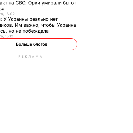
акт на СВО. Орки умирали бы от
тья
та, 16.02
н:
У Украины реально нет
иков. Им важно, чтобы Украина
сь, но не побеждала
а, 15.12
Больше блогов
РЕКЛАМА