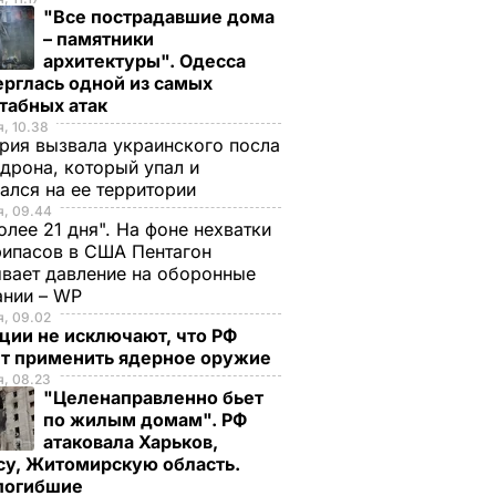
"Все пострадавшие дома
– памятники
архитектуры". Одесса
рглась одной из самых
табных атак
, 10.38
рия вызвала украинского посла
 дрона, который упал и
ался на ее территории
я, 09.44
олее 21 дня". На фоне нехватки
ипасов в США Пентагон
вает давление на оборонные
ании – WP
, 09.02
ции не исключают, что РФ
т применить ядерное оружие
, 08.23
"Целенаправленно бьет
по жилым домам". РФ
атаковала Харьков,
су, Житомирскую область.
 погибшие