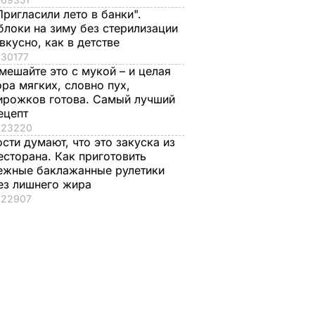
Пригласили лето в банки".
блоки на зиму без стерилизации
 вкусно, как в детстве
30177
мешайте это с мукой – и целая
ора мягких, словно пух,
ирожков готова. Самый лучший
ецепт
23220
ости думают, что это закуска из
есторана. Как приготовить
ежные баклажанные рулетики
ез лишнего жира
22907
м землю
Домашние вяленые
"Что смотрите?
рапатый
помидоры к пицце,
Пишите рецепт!"
ату из
салатам и в подарок.
Знаменитые
фильма
Закуска, которая в
херсонские
разы дешевле
помидоры, которы
магазинной
можно есть уже на
ЬВАР