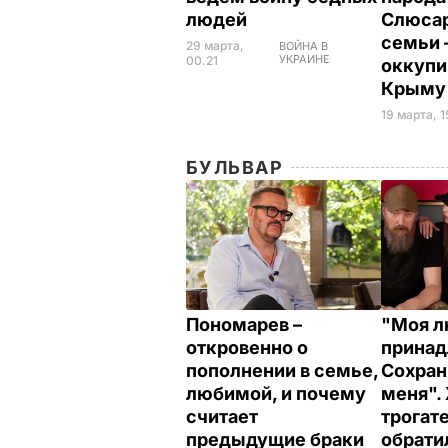
людей
Слюсар
семьи 
29 марта,
ВОЙНА В
УКРАИНЕ
00.21
оккуп
Крым
19 марта, 1
БУЛЬВАР
Пономарев –
"Моя л
откровенно о
принад
пополнении в семье,
Сохран
любимой, и почему
меня".
считает
трогат
предыдущие браки
обрати