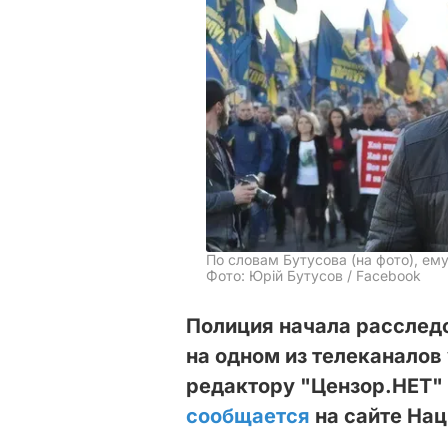
По словам Бутусова (на фото), ем
Фото: Юрій Бутусов / Facebook
Полиция начала расследо
на одном из телеканалов
редактору "Цензор.НЕТ"
сообщается
на сайте Нац