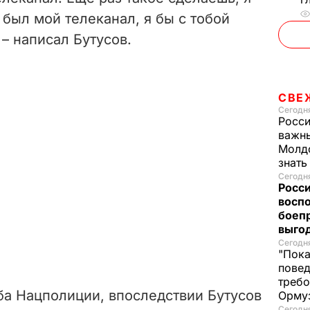
е был мой телеканал, я бы с тобой
 – написал Бутусов.
СВЕ
Сегодня
Росси
важны
Молдо
знат
Сегодня
Росси
восп
боепр
выго
Сегодня
"Пока
повед
требо
ба Нацполиции, впоследствии Бутусов
Орму
Сегодня