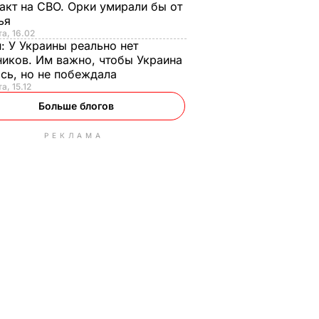
акт на СВО. Орки умирали бы от
тья
та, 16.02
н:
У Украины реально нет
иков. Им важно, чтобы Украина
сь, но не побеждала
а, 15.12
Больше блогов
РЕКЛАМА