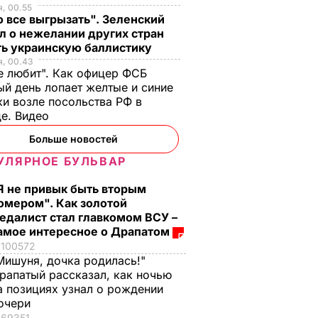
, 00.55
 все выгрызать". Зеленский
л о нежелании других стран
ть украинскую баллистику
я, 00.43
е любит". Как офицер ФСБ
й день лопает желтые и синие
и возле посольства РФ в
де. Видео
Больше новостей
УЛЯРНОЕ БУЛЬВАР
Я не привык быть вторым
омером". Как золотой
едалист стал главкомом ВСУ –
амое интересное о Драпатом
100572
Мишуня, дочка родилась!"
рапатый рассказал, как ночью
а позициях узнал о рождении
очери
69351