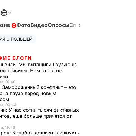
В
юзив
Фото
Видео
Опросы
Спецпроекты
Война в У
ИЯ С ПОЛЬШЕЙ
ЖИЕ БЛОГИ
ашвили:
Мы вытащили Грузию из
ой трясины. Нам этого не
тили
та, 01.40
:
Замороженный конфликт – это
р, а пауза перед новым
исом
та, 00.43
рин:
У нас сотни тысяч фиктивных
нтов, еще больше прячется от
та, 19.48
оров:
Колобок должен заключить