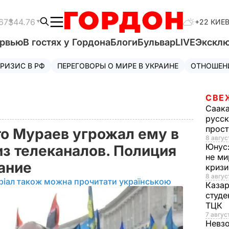
67
$44.76
+22 КИЕ
ервью
В гостях у Гордона
Блоги
Бульвар
LIVE
Экскл
РИЗИС В РФ
ПЕРЕГОВОРЫ О МИРЕ В УКРАИНЕ
ОТНОШЕН
СВЕ
Саак
русск
прос
то Мураев угрожал ему в
8 авгус
Юнус
из телеканалов. Полиция
не ми
вание
криз
8 авгус
ріал також можна прочитати українською
Каза
студе
ТЦК
7 авгус
Невз