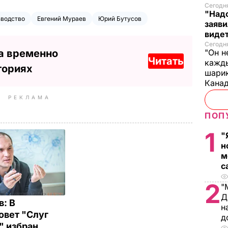
Сегодня
"Надо
зводство
Евгений Мураев
Юрий Бутусов
заяви
виде
Сегодн
а временно
"Он н
Читать
кажды
ториях
шарик
Кана
РЕКЛАМА
ПОП
1
"
н
м
с
2
"
Д
в: В
н
овет "Слуг
д
" избран