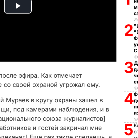
н
м
P
с
2
l
"
"
Ф
a
у
y
3
Д
V
д
после эфира. Как отмечает
ч
i
е
 со своей охраной угрожал ему.
4
d
Ф
й Мураев в кругу охраны зашел в
д
п
e
ещи, под камерами наблюдения, и в
и
Национального союза журналистов]
o
5
К
аботников и гостей закричал мне
о
елеканал! Еще раз такое сделаешь, я
г