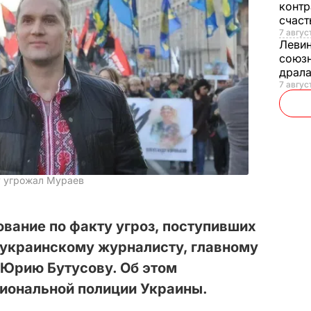
контр
счас
7 авгус
Леви
союзн
драла
7 август
у угрожал Мураев
вание по факту угроз, поступивших
 украинскому журналисту, главному
 Юрию Бутусову. Об этом
иональной полиции Украины.