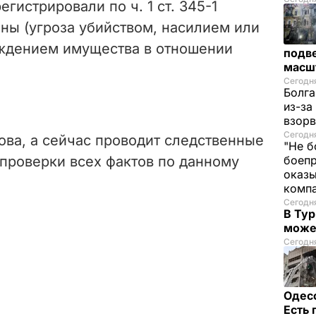
егистрировали по ч. 1 ст. 345-1
ны (угроза убийством, насилием или
ждением имущества в отношении
подве
масш
Сегодня
Болга
из-за
взорв
Сегодн
ова, а сейчас проводит следственные
"Не б
 проверки всех фактов по данному
боепр
оказы
комп
Сегодня
В Тур
може
Сегодня
Одес
Есть