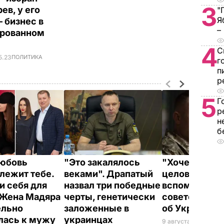
3
ев, у его
"
Я
– бизнес в
–
ированном
у
4
С
5.23
ПОЛИТИКА
г
п
р
5
Г
р
н
б
юбовь
"Это закалялось
"Хочется та
лежит тебе.
веками". Драпатый
целовать". Д
и себя для
назвал три победные
вспомнил цит
 Жена Мадяра
черты, генетически
советского 
ельно
заложенные в
об Украине
лась к мужу
украинцах
9 августа, 09.01
БУЛ