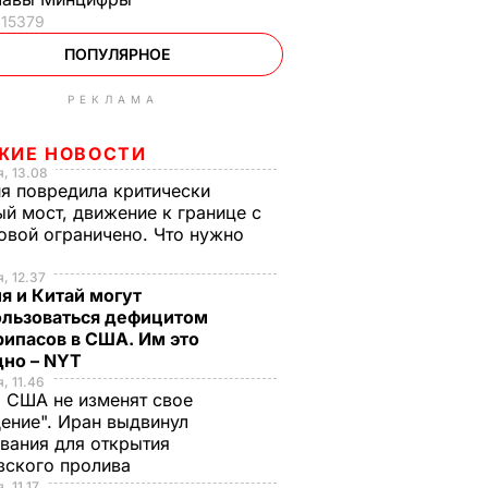
15379
ПОПУЛЯРНОЕ
РЕКЛАМА
ЖИЕ НОВОСТИ
, 13.08
я повредила критически
й мост, движение к границе с
вой ограничено. Что нужно
ь
, 12.37
я и Китай могут
ользоваться дефицитом
ипасов в США. Им это
дно – NYT
, 11.46
 США не изменят свое
ение". Иран выдвинул
вания для открытия
зского пролива
, 11.17