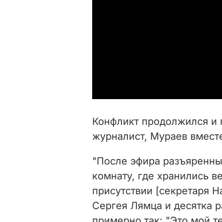
Конфликт продолжился и 
журналист, Мураев вместе
"После эфира разъяренны
комнату, где хранились в
присутствии [секретаря 
Сергея Лямца и десятка р
примерно так: "Это мой т