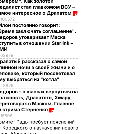
омером". Как золотой
едалист стал главкомом ВСУ –
амое интересное о Драпатом
100572
Илон постоянно говорит:
Время заключать соглашение".
едоров уговаривает Маска
ступить в отношении Starlink –
СМИ
62979
рапатый рассказал о самой
линной ночи в своей жизни и о
еловеке, который посоветовал
му выбраться из "котла"
23876
едоров – о шансах вернуться на
олжность, Драпатого, Хмару,
ереговорах с Маском. Главное
з стрима Стерненко
15696
омитет Рады требует пояснений
т Корецкого о назначении нового
лавы Минцифры