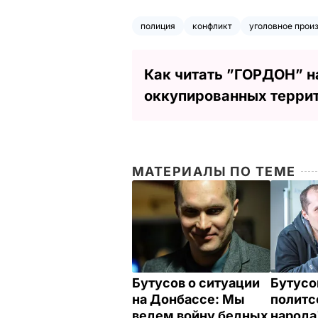
полиция
конфликт
уголовное прои
Как читать ”ГОРДОН” н
оккупированных терри
МАТЕРИАЛЫ ПО ТЕМЕ
Бутусов о ситуации
Бутусо
на Донбассе: Мы
политс
ведем войну бедных
народа