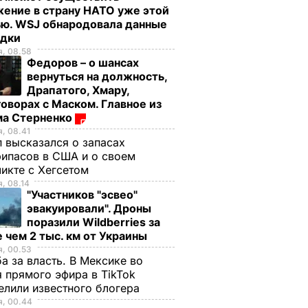
ение в страну НАТО уже этой
ью. WSJ обнародовала данные
едки
, 08.58
Федоров – о шансах
вернуться на должность,
Драпатого, Хмару,
оворах с Маском. Главное из
ма Стерненко
, 08.41
 высказался о запасах
ипасов в США и о своем
икте с Хегсетом
, 08.14
"Участников "эсвео"
эвакуировали". Дроны
поразили Wildberries за
 чем 2 тыс. км от Украины
, 00.53
а за власть. В Мексике во
 прямого эфира в TikTok
елили известного блогера
я, 00.44