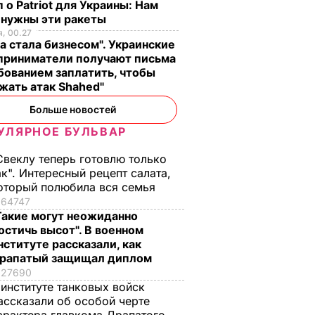
 о Patriot для Украины: Нам
 нужны эти ракеты
, 00.27
а стала бизнесом". Украинские
приниматели получают письма
бованием заплатить, чтобы
жать атак Shahed"
Больше новостей
УЛЯРНОЕ БУЛЬВАР
Свеклу теперь готовлю только
ак". Интересный рецепт салата,
оторый полюбила вся семья
64747
Такие могут неожиданно
остичь высот". В военном
нституте рассказали, как
рапатый защищал диплом
27690
 институте танковых войск
ассказали об особой черте