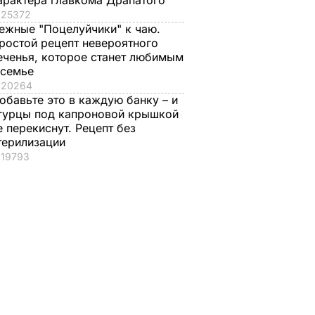
арактера главкома Драпатого
25372
ежные "Поцелуйчики" к чаю.
ростой рецепт невероятного
еченья, которое станет любимым
 семье
20264
обавьте это в каждую банку – и
гурцы под капроновой крышкой
е перекиснут. Рецепт без
терилизации
19793
ка
"Это очень ценное
Секрет упругости
преимущество".
квашеных