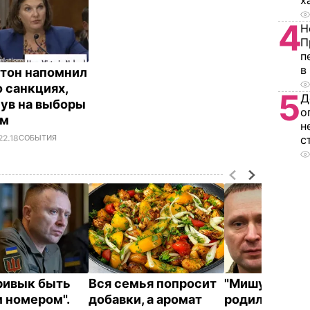
х
4
Н
П
п
в
тон напомнил
о санкциях,
5
Д
ув на выборы
о
-м
н
22.18
СОБЫТИЯ
с
привык быть
Вся семья попросит
"Мишуня, доч
 номером".
добавки, а аромат
родилась!"