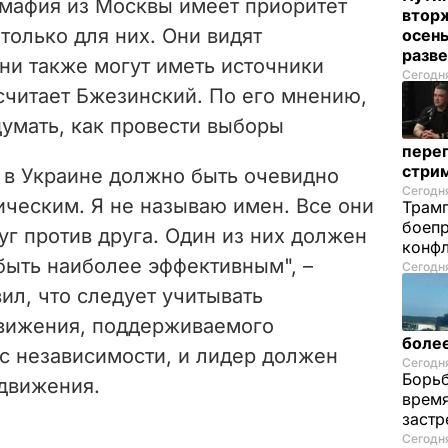
 мафия из Москвы имеет приоритет
вторж
только для них. Они видят
осен
разв
ни также могут иметь источники
Сегодня
 считает Бжезинский. По его мнению,
думать, как провести выборы
перег
стри
 в Украине должно быть очевидно
Сегодня
ическим. Я не называю имен. Все они
Трамп
боепр
уг против друга. Один из них должен
конфл
быть наиболее эффективным", –
Сегодня
вил, что следует учитывать
вижения, поддерживаемого
более
 независимости, и лидер должен
Сегодня
Борьб
 движения.
время
застр
Сегодн