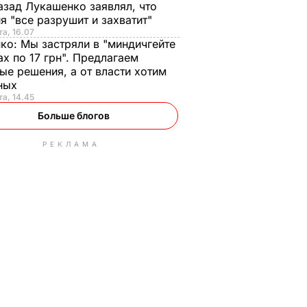
азад Лукашенко заявлял, что
я "все разрушит и захватит"
та, 16.07
нко:
Мы застряли в "миндичгейте
ах по 17 грн". Предлагаем
ые решения, а от власти хотим
ных
та, 14.45
Больше блогов
РЕКЛАМА