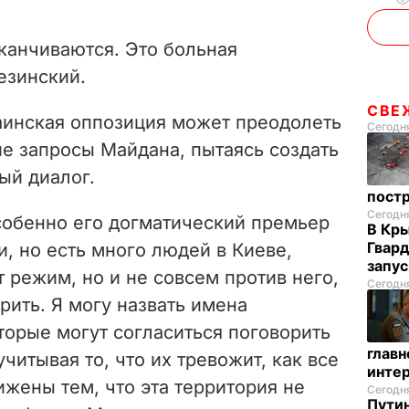
канчиваются. Это больная
езинский.
СВЕ
аинская оппозиция может преодолеть
Сегодня
е запросы Майдана, пытаясь создать
ый диалог.
пост
Сегодн
собенно его догматический премьер
В Кр
Гвард
и, но есть много людей в Киеве,
запус
режим, но и не совсем против него,
Сегодня
ить. Я могу назвать имена
торые могут согласиться поговорить
глав
читывая то, что их тревожит, как все
инте
ижены тем, что эта территория не
Сегодня
Пути