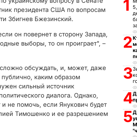
1
по украинскому вопросу в Сенате
М
i
5
тник президента США по вопросам
д
ти Збигнев Бжезинский.
d
б
з
e
если он повернет в сторону Запада,
2
К
одные выборы, то он проиграет", –
м
o
к
п
3
сложно обсуждать, и, может, даже
З
к
 публично, каким образом
г
 нужен сильный источник
4
Д
политического диалога. Однако,
п
т и не помочь, если Янукович будет
5
Д
 Юлией Тимошенко и ее разрешением
у
М
"