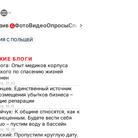
В
зив
Фото
Видео
Опросы
Спецпроекты
Война в Ук
ИЯ С ПОЛЬШЕЙ
ЖИЕ БЛОГИ
нога:
Опыт медиков корпуса
кого по спасению жизней
енен
та, 21.32
нцев:
Единственный источник
озмещения убытков бизнеса –
щие репарации
а, 19.15
ийчук:
К общине относятся, как к
ноценным. Будете вести себя
о – пустим воду в бассейн
та, 16.26
ский:
Пропустили круглую дату.