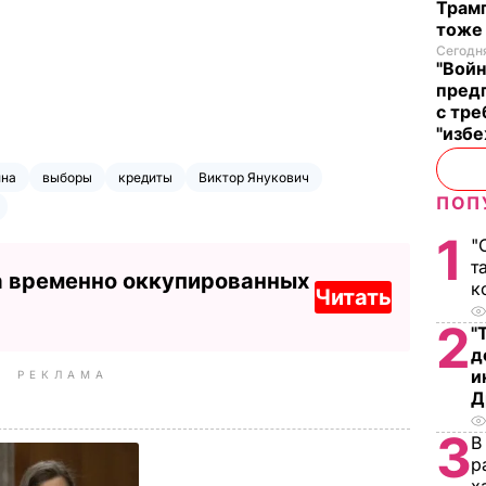
Трамп
тоже
Сегодня
"Войн
пред
с тре
"избе
ина
выборы
кредиты
Виктор Янукович
ПОП
1
"
т
а временно оккупированных
к
Читать
2
"
д
и
РЕКЛАМА
Д
3
В
р