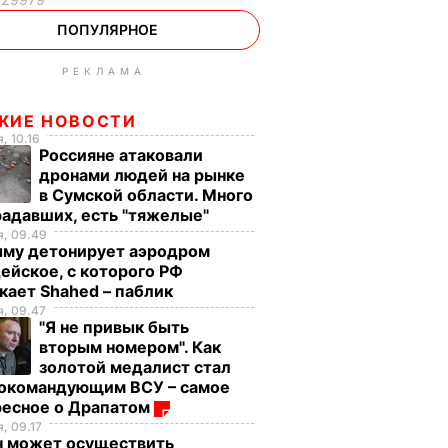
ПОПУЛЯРНОЕ
РЕКЛАМА
ЖИЕ НОВОСТИ
, 10.16
Россияне атаковали
дронами людей на рынке
в Сумской области. Много
радавших, есть "тяжелые"
я, 09.49
ыму детонирует аэродром
ейское, с которого РФ
кает Shahed – паблик
, 09.47
"Я не привык быть
вторым номером". Как
золотой медалист стал
нокомандующим ВСУ – самое
ресное о Драпатом
, 09.17
н может осуществить