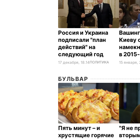
Россия и Украина
Вашинг
подписали "план
Киеву 
действий" на
намекн
следующий год
в 2015
17 декабря, 18.14
ПОЛИТИКА
15 января, 
БУЛЬВАР
Пять минут – и
"Я не 
хрустящие горячие
вторым