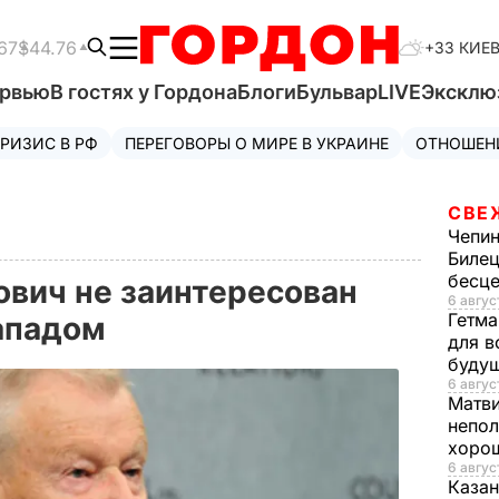
67
$44.76
+33 КИЕ
ервью
В гостях у Гордона
Блоги
Бульвар
LIVE
Эксклю
РИЗИС В РФ
ПЕРЕГОВОРЫ О МИРЕ В УКРАИНЕ
ОТНОШЕН
СВЕ
Чепи
Билец
бесц
ович не заинтересован
6 авгус
Гетма
Западом
для в
буду
6 август
Матв
непол
хорош
6 авгус
Казан