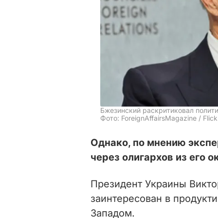
Бжезинский раскритиковал полит
Фото: ForeignAffairsMagazine / Flick
Однако, по мнению экспе
через олигархов из его 
Президент Украины Викто
заинтересован в продукт
Западом.