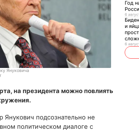
Год н
Росси
6 авгус
Биде
и яйц
прост
слож
6 авгус
ику Януковича
r
рта, на президента можно повлиять
окружения.
р Янукович подсознательно не
ивном политическом диалоге с