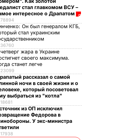
омером". Как золотой
едалист стал главкомом ВСУ –
амое интересное о Драпатом
78894
инченко:
Он был генералом КГБ,
оторый стал украинским
осударственником
36760
 четверг жара в Украине
остигнет своего максимума.
огда станет легче
23099
рапатый рассказал о самой
линной ночи в своей жизни и о
еловеке, который посоветовал
му выбраться из "котла"
18681
сточник из ОП исключил
озвращение Федорова в
инобороны. У экс-министра
тветили
17938