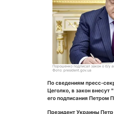
Порошенко подписал закон о б/у 
Фото: president.gov.ua
По сведениям пресс-сек
Цеголко, в закон внесут
его подписания Петром 
Президент Украины Петр