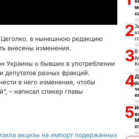
н
a
м
с
y
2
З
V
к
и Цеголко, в нынешнюю редакцию
г
i
ть внесены изменения.
3
В
д
d
он Украины о бывших в употреблении
К
e
и депутатов разных фракций.
4
Д
нести в него изменения, чтобы
д
o
ч
", – написал спикер главы
е
5
И
в
М
о
изила акцизы на импорт подержанных