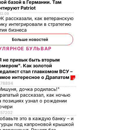
ой базой в Германии. Там
тируют Patriot
22.09
К рассказали, как ветеранскую
ику интегрировали в стратегию
тия бизнеса
Больше новостей
УЛЯРНОЕ БУЛЬВАР
Я не привык быть вторым
омером". Как золотой
едалист стал главкомом ВСУ –
 в
Савченко: На закон
амое интересное о Драпатом
и закон
об акцизах на авто не
78894
ном
хватало голосов. Я
Мишуня, дочка родилась!"
цизов
спросила: "В чем
рапатый рассказал, как ночью
а позициях узнал о рождении
ные
проблема?"
очери
Депутаты, наверное,
57202
с перепугу и нажали
ГИ
обавьте это в каждую банку – и
кнопки
гурцы под капроновой крышкой
17 июня, 09.09
ПОЛИТИКА