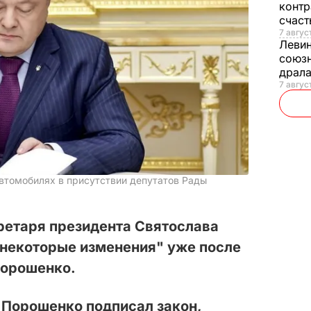
контр
счас
7 авгус
Леви
союзн
драла
7 август
автомобилях в присутствии депутатов Рады
ретаря президента Святослава
 "некоторые изменения" уже после
Порошенко.
 Порошенко подписал закон,