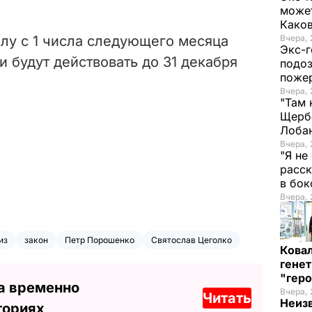
может
Како
илу с 1 числа следующего месяца
Вчера, 
Экс-г
и будут действовать до 31 декабря
подоз
поже
Вчера, 
"Там 
Щерба
Лоба
Вчера, 
"Я не
расск
в бо
Вчера, 
из
закон
Петр Порошенко
Святослав Цеголко
Кова
генет
"гер
а временно
Вчера, 
Читать
Неиз
ториях