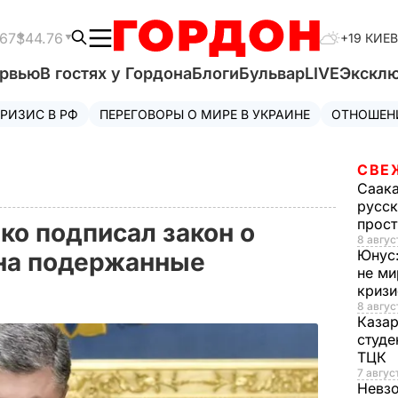
.67
$44.76
+19 КИЕВ
ервью
В гостях у Гордона
Блоги
Бульвар
LIVE
Экскл
РИЗИС В РФ
ПЕРЕГОВОРЫ О МИРЕ В УКРАИНЕ
ОТНОШЕН
СВЕ
Саак
русск
прос
ко подписал закон о
8 авгус
Юнус
 на подержанные
не ми
криз
8 авгус
Каза
студе
ТЦК
7 авгус
Невз