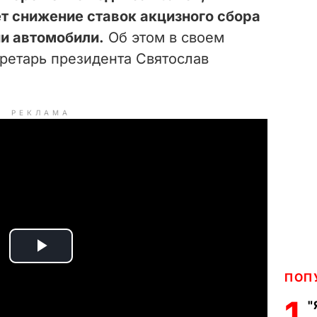
т снижение ставок акцизного сбора
и автомобили.
Об этом в своем
ретарь президента Святослав
РЕКЛАМА
P
ПОП
l
1
"