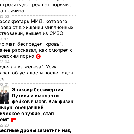
 грозить до трех лет тюрьмы.
ва причина
23.53
оссекретарь МИД, которого
ревают в хищении миллионных
ртвований, вышел из СИЗО
23.17
кричат, беспредел, кровь".
чев рассказал, как смотрел с
новским порно
23.04
 сделан из железа". Усик
азал об усталости после годов
ксе
23.01
Эликсир бессмертия
Путина и импланты
фейков в мозг. Как физик
льчук, обещавший
ическое оружие, стал
оем"
22.20
вестные дроны заметили над