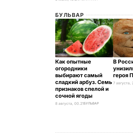
БУЛЬВАР
Как опытные
В Росс
огородники
унизил
выбирают самый
героя 
сладкий арбуз. Семь
7 августа, 
признаков спелой и
сочной ягоды
8 августа, 00.21
БУЛЬВАР