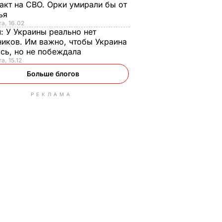
акт на СВО. Орки умирали бы от
тья
та, 16.02
н:
У Украины реально нет
иков. Им важно, чтобы Украина
сь, но не побеждала
а, 15.12
Больше блогов
РЕКЛАМА