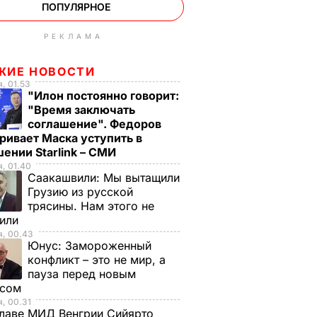
ПОПУЛЯРНОЕ
РЕКЛАМА
ЖИЕ НОВОСТИ
, 01.53
"Илон постоянно говорит:
"Время заключать
соглашение". Федоров
ривает Маска уступить в
ении Starlink – СМИ
, 01.40
Саакашвили:
Мы вытащили
Грузию из русской
трясины. Нам этого не
тили
я, 00.43
Юнус:
Замороженный
конфликт – это не мир, а
пауза перед новым
исом
, 00.31
лаве МИД Венгрии Сийярто