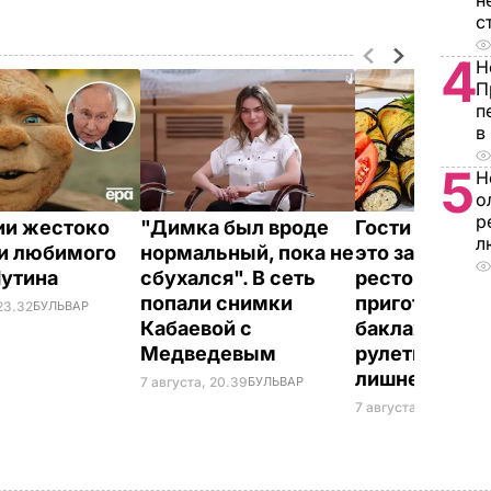
н
с
4
Н
П
п
в
5
Н
о
р
ии жестоко
"Димка был вроде
Гости думают
л
и любимого
нормальный, пока не
это закуска и
Путина
сбухался". В сеть
ресторана. К
попали снимки
приготовить
23.32
БУЛЬВАР
Кабаевой с
баклажанны
Медведевым
рулетики без
лишнего жир
7 августа, 20.39
БУЛЬВАР
7 августа, 20.17
БУЛЬ