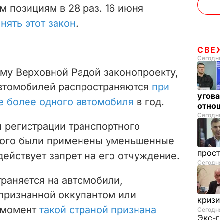
м позициям в 28 раз. 16 июня
нять этот закон
.
СВЕ
Сегодня
му Верховной Радой законопроекту,
автомобилей распространяются
при
угова
е более одного автомобиля
в год.
отнош
Сегодня
я регистрации транспортного
орого были применены уменьшенные
прос
действует запрет на его отчуждение.
Сегодн
раняется на автомобили,
 признанной оккупантом или
криз
й момент
такой страной признана
Сегодня
Экс-г