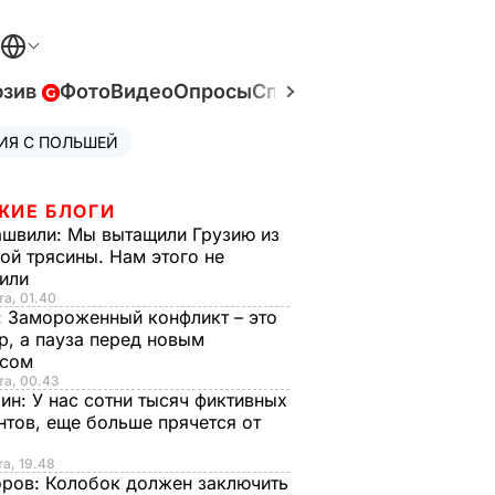
юзив
Фото
Видео
Опросы
Спецпроекты
Война в У
ИЯ С ПОЛЬШЕЙ
ЖИЕ БЛОГИ
ашвили:
Мы вытащили Грузию из
ой трясины. Нам этого не
тили
та, 01.40
:
Замороженный конфликт – это
р, а пауза перед новым
исом
та, 00.43
рин:
У нас сотни тысяч фиктивных
нтов, еще больше прячется от
та, 19.48
оров:
Колобок должен заключить