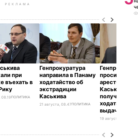
н
РЕКЛАМА
ч
аськива
Генпрокуратура
Генпрокурат
али при
направила в Панаму
просит Пана
е въехать в
ходатайство об
арестовать
Рику
экстрадиции
Каськива до
Каськива
получения
 08.19
ПОЛИТИКА
ходатайства 
21 августа, 08.47
ПОЛИТИКА
выдаче
19 августа, 08.49
ПО