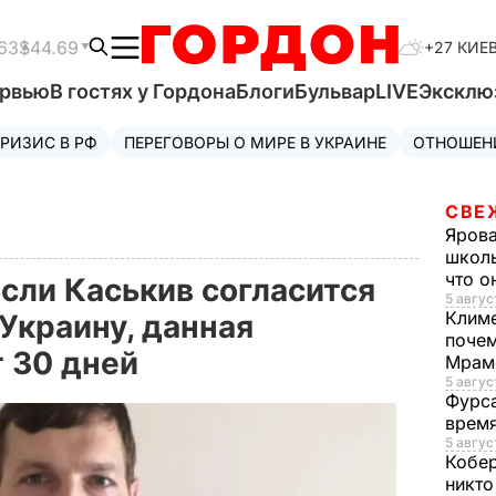
63
$44.69
+27 КИЕ
ервью
В гостях у Гордона
Блоги
Бульвар
LIVE
Эксклю
РИЗИС В РФ
ПЕРЕГОВОРЫ О МИРЕ В УКРАИНЕ
ОТНОШЕН
СВЕ
Яров
школь
что о
сли Каськив согласится
5 авгус
Клим
Украину, данная
почем
т 30 дней
Мрам
5 август
Фурс
время
5 авгус
Кобе
никто