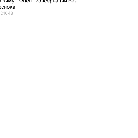
а зиму. Рецепт консервации без
еснока
21043
ура
Генпрокуратура
му
готовит материалы в
Панаму о выдаче
Каськива
18 августа, 16.50
ДЕНЬГИ
о его
ЛИТИКА