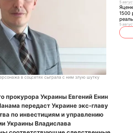
5 авгус
Яцен
1500 
реал
5 авгус
персонажа в соцсетях сыграла с ним злую шутку
о прокурора Украины Евгений Енин
 Панама передаст Украине экс-главу
тва по инвестициям и управлению
ми Украины Владислава
ены соответствующие следственные