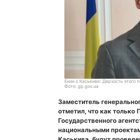
Енин о Каськиве: Дерзость этого 
Фото: gp.gov.ua
Заместитель генеральног
отметил, что как только
Государственного агентс
национальными проекта
Каськива, будут провед