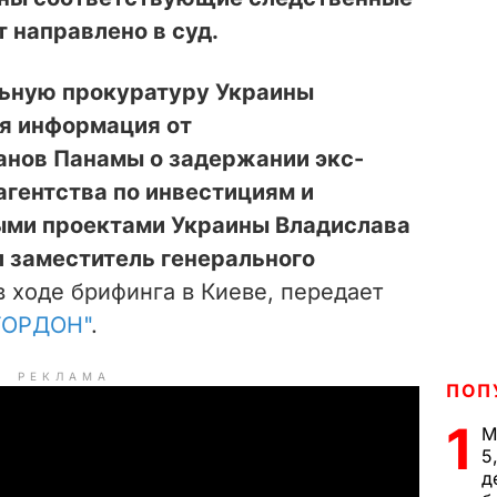
т направлено в суд.
льную прокуратуру Украины
ая информация
от
анов Панамы о задержании э
кс-
агентства по инвестициям и
ыми проектами Украины Владислава
л заместитель генерального
 ходе брифинга в Киеве, передает
ГОРДОН"
.
РЕКЛАМА
ПОП
1
М
5
д