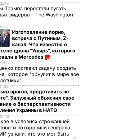
22.42
ы Трампа перестали пугать
ых лидеров – The Washington
22.37
Изготовление порно,
встреча с Путиным, Z-
канал. Что известно о
теле дрона "Упырь", которого
рвали в Mercedes
22.03
енко поставил задачу создать
е, которое "обнулит в мире все
илотники"
21.39
ько врагов, представить не
те". Залужный объяснил свое
ение о бесперспективности
пления Украины в НАТО
20.48
кве в условиях строжайшей
тности похоронили генерала.
И узнали, кто это мог быть