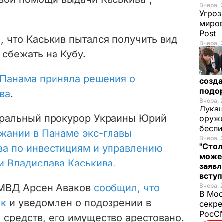
Вчера, 
Угроз
миров
Post
 что Каськив пытался получить вид
Вчера, 
 сбежать на Кубу.
Панама приняла решения о
созда
подо
ва
.
Вчера, 
Лукаш
неральный прокурор Украины Юрий
оружи
бесп
жании в Панаме экс-главы
Вчера, 
"Стол
тва по инвестициям и управлению
може
и Владислава Каськива
.
заявл
всту
а МВД Арсен Аваков
сообщил, что
Вчера, 
В Мос
ск
и уведомлен о подозрении в
секре
РосСМ
 средств, его имущество арестовано.