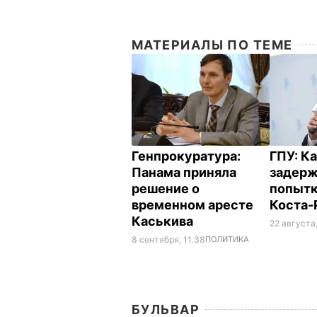
МАТЕРИАЛЫ ПО ТЕМЕ
Генпрокуратура:
ГПУ: К
Панама приняла
задерж
решение о
попытк
временном аресте
Коста-
Каськива
22 августа,
8 сентября, 11.38
ПОЛИТИКА
БУЛЬВАР