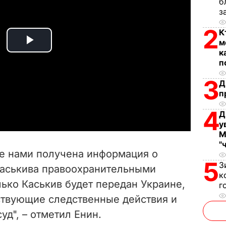
б
з
2
К
м
P
к
п
l
3
Д
п
a
4
Д
y
у
М
V
"
е нами получена информация о
i
5
З
Каськива правоохранительными
к
ько Каськив будет передан Украине,
d
г
ствующие следственные действия и
e
уд", – отметил Енин.