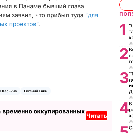
ания в Панаме бывший глава
ПОП
иям заявил, что прибыл туда
"для
ых проектов"
.
1
"
т
к
2
В
в
г
3
"
д
и
Д
в Каськив
Евгений Енин
4
В
р
а временно оккупированных
Читать
х
5
С