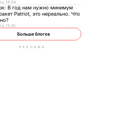
та, 16.04
юк:
В год нам нужно минимум
ракет Patriot, это нереально. Что
ьно?
та, 15.45
Больше блогов
РЕКЛАМА