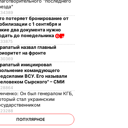
лаготворительного "последнего
аезда"
34389
то потеряет бронирование от
обилизации с 1 сентября и
акие два документа нужно
одать до понедельника
33875
рапатый назвал главный
риоритет на фронте
30369
рапатый инициировал
вольнение командующего
едсилами ВСУ. Его называли
человеком Сырского" – СМИ
28864
инченко:
Он был генералом КГБ,
оторый стал украинским
осударственником
23288
ПОПУЛЯРНОЕ