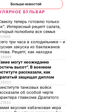
Больше новостей
УЛЯРНОЕ БУЛЬВАР
Свеклу теперь готовлю только
ак". Интересный рецепт салата,
оторый полюбила вся семья
51666
сего три часа в холодильнике – и
кусная закуска из баклажанов
отова. Рецепт, как находка
38999
Такие могут неожиданно
остичь высот". В военном
нституте рассказали, как
рапатый защищал диплом
25322
 институте танковых войск
ассказали об особой черте
арактера главкома Драпатого
21933
амая вкусная кабачковая икра