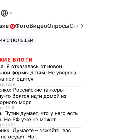
В
зив
Фото
Видео
Опросы
Спецпроекты
Война в Ук
ИЯ С ПОЛЬШЕЙ
ЖИЕ БЛОГИ
ая:
Я отказалась от новой
ной формы детям. Не уверена,
на пригодится
та, 18.19
енко:
Российские танкеры
у-то боятся идти домой из
орного моря
а, 17.15
а:
Путин думает, что у него есть
. Но РФ уже не может
та, 16.52
рник:
Думаете – езжайте, вас
 не осудит. Но...