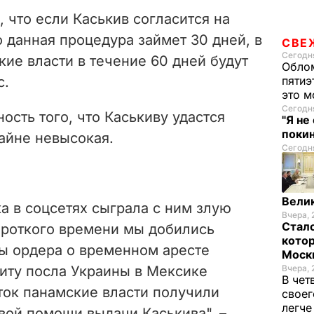
o
 что если Каськив согласится на
о данная процедура займет 30 дней, в
СВЕ
Сегодня
ие власти в течение 60 дней будут
Облом
с.
пятиэ
это м
Сегодня
ость того, что Каськиву удастся
"Я не
покин
айне невысокая.
Сегодня
Велик
а в соцсетях сыграла с ним злую
Вчера, 
Стало
короткого времени мы добились
котор
ы ордера о временном аресте
Моск
зиту посла Украины в Мексике
Вчера, 
В чет
ток панамские власти получили
своег
легч
вой помощи выдачи Каськива", –