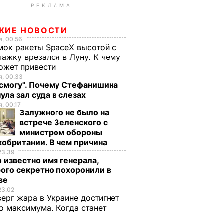
РЕКЛАМА
ЖИЕ НОВОСТИ
, 00.56
ок ракеты SpaceX высотой с
тажку врезался в Луну. К чему
ожет привести
, 00.33
 смогу". Почему Стефанишина
ула зал суда в слезах
, 00.17
Залужного не было на
встрече Зеленского с
министром обороны
обритании. В чем причина
23.39
 известно имя генерала,
ого секретно похоронили в
ве
23.02
верг жара в Украине достигнет
о максимума. Когда станет
е