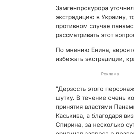
Замгенпрокурора уточнил,
экстрадицию в Украину, т
противном случае панамск
рассматривать этот вопро
По мнению Енина, вероятн
избежать экстрадиции, кр
"Дерзость этого персонаж
шутку. В течение очень 
принятия властями Панам
Каськива, а благодаря ви
Спирина, за несколько су
оригинал запроса о право