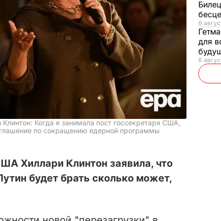
Билец
бесц
6 авгус
Гетма
для в
буду
6 авгус
Клинтон: Когда я занимала пост госсекретаря США,
оглашение по сокращению ядерной программы
ША Хиллари Клинтон заявила, что
утин будет брать сколько может,
ожности новой "перезагрузки" в