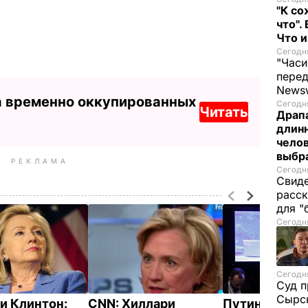
"К со
что".
Что 
Сегодня
"Часи
пере
News
а временно оккупированных
Сегодня
Читать
Драпа
длинн
челов
выбра
РЕКЛАМА
Сегодня
Свиде
расск
для "
Сегодня
Сегодня
Суд п
Сырск
и Клинтон:
CNN: Хиллари
Путин: Войн