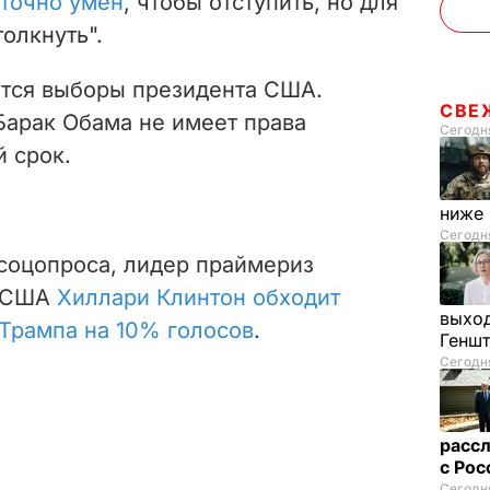
аточно умен
, чтобы отступить, но для
олкнуть".
ятся выборы президента С
ША.
СВЕ
арак Обама не имеет права
Сегодня
й срок.
ниже
Сегодня
соцопроса, лидер праймериз
и США
Хиллари Клинтон обходит
выход
Трампа на 10% голосов
.
Генш
Сегодня
рассл
с Ро
Сегодня