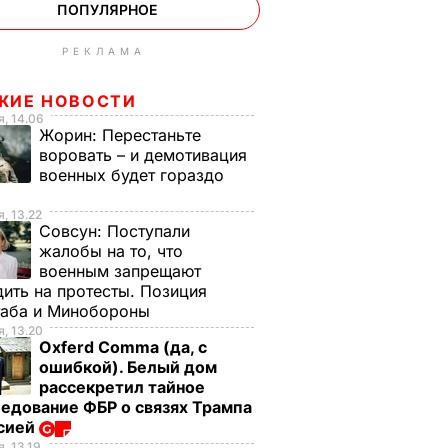
ПОПУЛЯРНОЕ
РЕКЛАМА
ЖИЕ НОВОСТИ
, 14.06
Жорин:
Перестаньте
воровать – и демотивация
военных будет гораздо
, 13.22
Совсун:
Поступали
жалобы на то, что
военным запрещают
ить на протесты. Позиция
таба и Минобороны
, 13.20
Oxferd Comma (да, с
ошибкой). Белый дом
рассекретил тайное
едование ФБР о связях Трампа
ссией
, 13.19