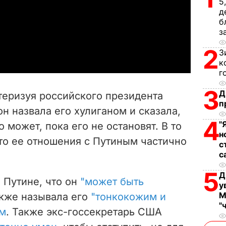
5
д
l
б
з
a
2
З
y
к
г
V
3
Д
теризуя российского президента
п
i
н назвала его хулиганом и сказала,
4
"
о может, пока его не остановят.
В то
d
н
то ее отношения с Путиным частично
с
e
с
o
5
Д
 Путине, что он
"может быть
у
М
также называла его
"тонкокожим и
"
ом
. Также экс-госсекретарь США