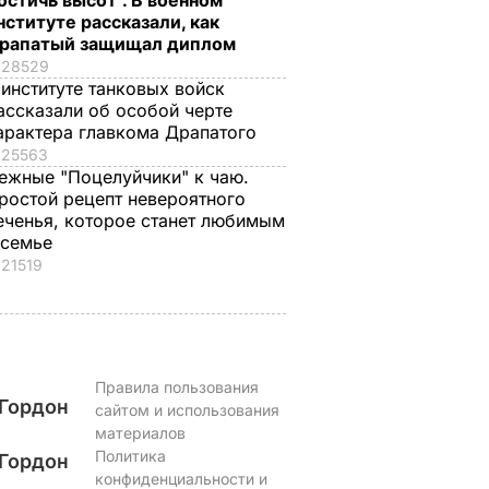
остичь высот". В военном
чно не
летний адвокат Галь
нституте рассказали, как
шки
рапатый защищал диплом
7 августа, 13.08
БУЛЬВАР
28529
ЬВАР
 институте танковых войск
ассказали об особой черте
арактера главкома Драпатого
25563
ежные "Поцелуйчики" к чаю.
ростой рецепт невероятного
еченья, которое станет любимым
 семье
21519
Правила пользования
Гордон
сайтом и использования
материалов
Политика
Гордон
конфиденциальности и