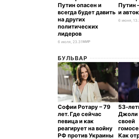
Путин опасен и
Путин 
всегда будет давить
и авто
на других
6 июня, 13
политических
лидеров
6 июля, 23.31
МИР
БУЛЬВАР
Софии Ротару – 79
53-лет
лет. Где сейчас
Джоли 
певица и как
своей
реагирует на войну
гомосе
РФ против Украины
Как от