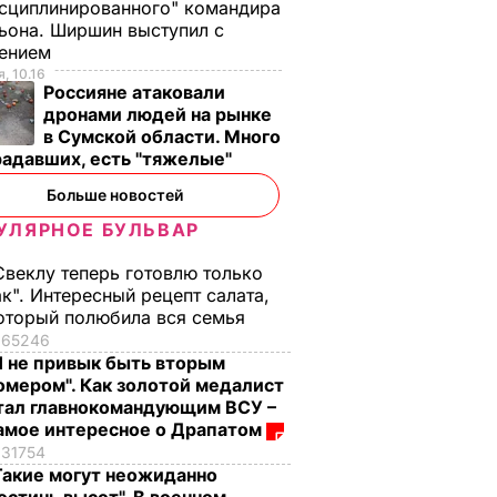
сциплинированного" командира
раиной
ьона. Ширшин выступил с
 Живите
лением
, 10.16
Россияне атаковали
А В
дронами людей на рынке
ИНЕ
в Сумской области. Много
радавших, есть "тяжелые"
Больше новостей
УЛЯРНОЕ БУЛЬВАР
Свеклу теперь готовлю только
ак". Интересный рецепт салата,
оторый полюбила вся семья
65246
Я не привык быть вторым
 очень
"Я его люблю. Он
"Я не сдамся без
омером". Как золотой медалист
тал главнокомандующим ВСУ –
легкой
болел четыре года".
боя". Саливанчук
амое интересное о Драпатом
откой".
Умер супруг 88-
сделала заявление 
31754
летней
своей жизни
Такие могут неожиданно
анные
Кадочниковой – 63-
7 августа, 12.16
БУЛЬВАР