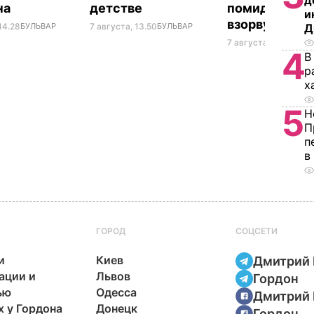
д
на
детстве
помидоры то
и
взорвут кры
Д
14.28
БУЛЬВАР
7 августа, 13.50
БУЛЬВАР
7 августа, 13.08
БУЛ
4
В
р
х
5
Н
П
п
в
ГОРОД
СОЦСЕТИ
и
Киев
Дмитрий 
ации и
Львов
Гордон
ью
Одесса
Дмитрий 
х у Гордона
Донецк
Гордон