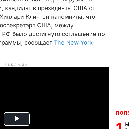
, кандидат в президенты США от
Хиллари Клинтон напомнила, что
 госсекретаря США, между
РФ было достигнуто соглашение по
граммы, сообщает
The New York
РЕКЛАМА
ПОП
1
P
М