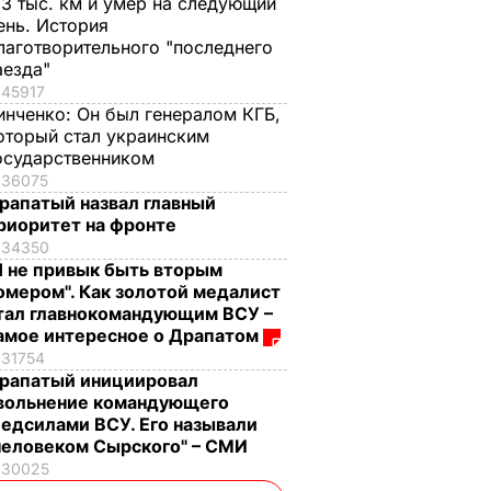
,3 тыс. км и умер на следующий
ень. История
лаготворительного "последнего
аезда"
45917
инченко:
Он был генералом КГБ,
оторый стал украинским
осударственником
36075
рапатый назвал главный
риоритет на фронте
34350
Я не привык быть вторым
омером". Как золотой медалист
тал главнокомандующим ВСУ –
амое интересное о Драпатом
31754
рапатый инициировал
вольнение командующего
едсилами ВСУ. Его называли
человеком Сырского" – СМИ
30025