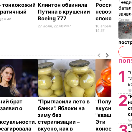
"неди
– тонкокожий
Клинтон обвинила
Россией и Ук
батал
кратичный
Путина в крушении
невозможна.
заяв
Boeing 777
спокойно
.31
МИР
Сегодня
27 июля, 22.40
МИР
16 апреля,
ВОЙН
УКРА
14.57
пост
ПОП
1
"
т
к
2
"
ний брат
"Пригласили лето в
"Получаются
н
с
заявил о
банки". Яблоки на
вкусными, с 
с
зиму без
"квашеной" н
ксуальности.
стерилизации –
Эти
3
"
реагировала
вкусно, как в
консервиров