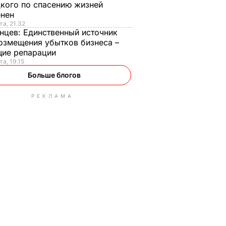
кого по спасению жизней
енен
та, 21.32
нцев:
Единственный источник
озмещения убытков бизнеса –
щие репарации
та, 19.15
Больше блогов
РЕКЛАМА