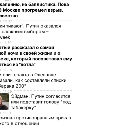
жалению, не баллистика. Пока
 В Москве прогремел взрыв.
известно
, 12.37
ки тикают". Путин оказался
д сложным выбором –
week
, 11.50
тый рассказал о самой
ой ночи в своей жизни и о
еке, который посоветовал ему
ться из "котла"
, 11.38
тели теракта в Оленовке
азали, как составляли списки
барака 200"
, 11.09
Эйдман:
Путин согласится
или подставит голову "под
табакерку"
, 11.01
ризнал противоправным приказ
ого в отношении
а между