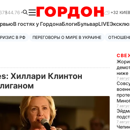
67
$44.76
+32 КИЕ
ервью
В гостях у Гордона
Блоги
Бульвар
LIVE
Эксклю
РИЗИС В РФ
ПЕРЕГОВОРЫ О МИРЕ В УКРАИНЕ
ОТНОШЕН
СВЕ
Жори
демот
ниже
es: Хиллари Клинтон
7 авгус
Совс
улиганом
военн
проте
Мино
7 авгус
Эйдм
подст
7 авгус
Чепи