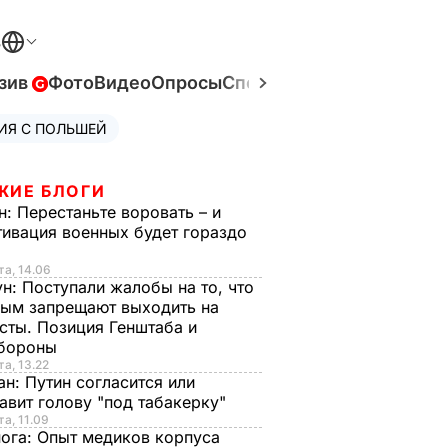
В
зив
Фото
Видео
Опросы
Спецпроекты
Война в Ук
ИЯ С ПОЛЬШЕЙ
ЖИЕ БЛОГИ
н:
Перестаньте воровать – и
ивация военных будет гораздо
та, 14.06
ун:
Поступали жалобы на то, что
ым запрещают выходить на
сты. Позиция Генштаба и
бороны
та, 13.22
ан:
Путин согласится или
авит голову "под табакерку"
та, 11.09
нога:
Опыт медиков корпуса