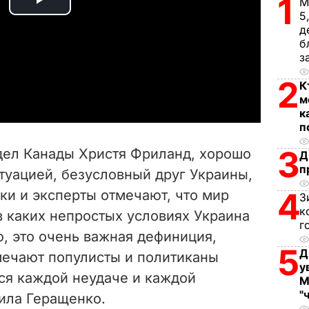
1
М
P
5
д
l
б
з
a
2
К
м
y
к
п
V
3
дел Канады Христя Фриланд, хорошо
Д
i
п
туацией, безусловный друг Украины,
4
ки и эксперты отмечают, что мир
d
З
к
в каких непростых условиях Украина
г
e
, это очень важная дефиниция,
5
Д
мечают популисты и политиканы
o
у
ся каждой неудаче и каждой
М
"
вила Геращенко.