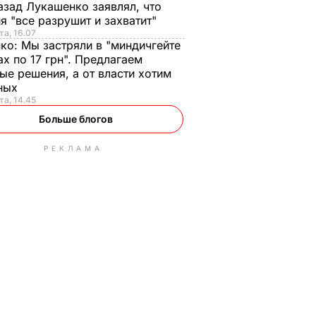
азад Лукашенко заявлял, что
я "все разрушит и захватит"
та, 16.07
нко:
Мы застряли в "миндичгейте
ах по 17 грн". Предлагаем
ые решения, а от власти хотим
ных
та, 14.45
Больше блогов
РЕКЛАМА