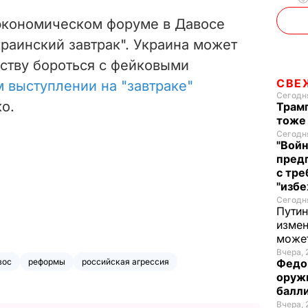
экономическом форуме в Давосе
раинский завтрак". Украина может
ству бороться с фейковыми
СВЕ
м выступлении на "завтраке"
Сегодня
о.
Трамп
тоже
Сегодня
"Войн
пред
с тре
"избе
Сегодня
Путин
измен
може
Вчера, 
вос
реформы
российская агрессия
Федо
оруж
балл
Вчера, 