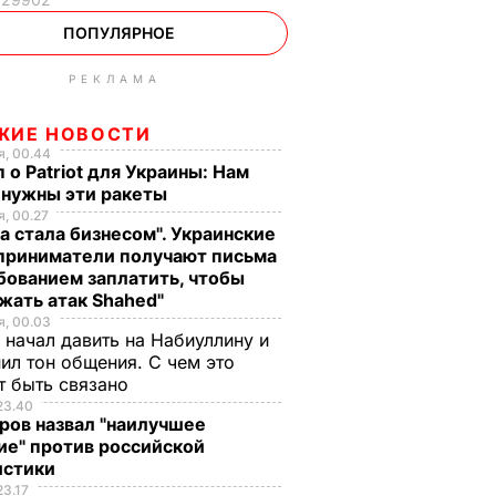
ПОПУЛЯРНОЕ
РЕКЛАМА
ЖИЕ НОВОСТИ
, 00.44
 о Patriot для Украины: Нам
 нужны эти ракеты
, 00.27
а стала бизнесом". Украинские
приниматели получают письма
бованием заплатить, чтобы
жать атак Shahed"
, 00.03
 начал давить на Набиуллину и
ил тон общения. С чем это
т быть связано
23.40
ров назвал "наилучшее
ие" против российской
истики
23.17