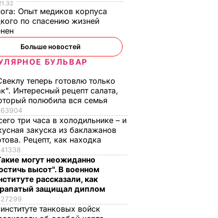
21.32
ИТИКА
нога:
Опыт медиков корпуса
кого по спасению жизней
енен
Больше новостей
УЛЯРНОЕ БУЛЬВАР
Свеклу теперь готовлю только
ак". Интересный рецепт салата,
оторый полюбила вся семья
63904
сего три часа в холодильнике – и
кусная закуска из баклажанов
отова. Рецепт, как находка
41338
, что
"Хрустящие
Жену Роналду
Такие могут неожиданно
.
снаружи и нежные
назвали толстой. Ч
остичь высот". В военном
нейшей
внутри". Самые
сказал ее обидчик
нституте рассказали, как
вкусные жареные
футболист
рапатый защищал диплом
кабачки
27299
ВАР
6 августа, 17.50
БУЛЬВАР
 институте танковых войск
6 августа, 18.09
БУЛЬВАР