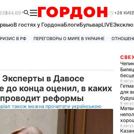
63
$44.69
+28 КИЕ
ервью
В гостях у Гордона
Блоги
Бульвар
LIVE
Эксклю
РИЗИС В РФ
ПЕРЕГОВОРЫ О МИРЕ В УКРАИНЕ
ОТНОШЕН
СВЕ
Чепи
Билец
бесц
 Эксперты в Давосе
6 авгус
Гетма
е до конца оценил, в каких
для в
а проводит реформы
буду
6 авгус
еріал також можна прочитати українською
Матв
непол
хорош
6 авгус
Казан