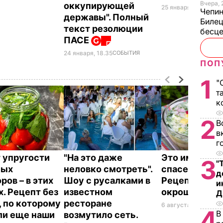
Вчера, 
оккупирующей
25 января, 10.26
ПОЛ
Чепи
державы". Полный
Билец
текст резолюции
бесц
ПАСЕ
24 января, 18.35
СОБЫТИЯ
ПОП
1
"
т
к
2
В
в
г
 упругости
"На это даже
Это именно то
3
"
ных
неловко смотреть".
спасет в жару
д
ров – в этих
Шоу с русалками в
Рецепт вкус
и
х. Рецепт без
известном
окрошки
Д
, по которому
ресторане
6 августа, 18.21
БУЛЬ
4
В
ли еще наши
возмутило сеть.