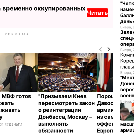
"Четк
а временно оккупированных
намек
Читать
балли
день 
Вчера, 
Зеле
РЕКЛАМА
спец
опера
Вчера, 
Комит
Корец
глав
Вчера, 
"Мест
Донец
вероя
воен
: МВФ готов
"Призываем Киев
Порошенко в
Вчера, 
лжать
пересмотреть закон
Давосе: Укра
рживать
о реинтеграции
армия стала 
ну
Донбасса, Москву –
из самых
выполнять
эффективных
масш
21.57
ДЕНЬГИ
арми
обязанности
Европе. Виде