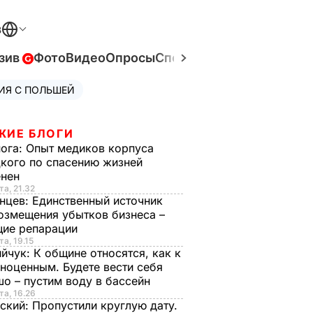
В
зив
Фото
Видео
Опросы
Спецпроекты
Война в Ук
ИЯ С ПОЛЬШЕЙ
ЖИЕ БЛОГИ
нога:
Опыт медиков корпуса
кого по спасению жизней
енен
та, 21.32
нцев:
Единственный источник
озмещения убытков бизнеса –
щие репарации
та, 19.15
ийчук:
К общине относятся, как к
ноценным. Будете вести себя
о – пустим воду в бассейн
та, 16.26
ский:
Пропустили круглую дату.