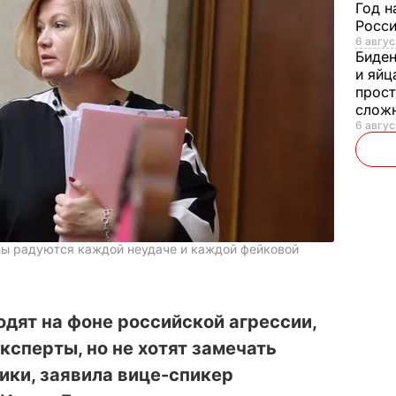
Год н
Росси
6 авгус
Биде
и яйц
прост
слож
6 авгус
ны радуются каждой неудаче и каждой фейковой
дят на фоне российской агрессии,
ксперты, но не хотят замечать
ики, заявила вице-спикер