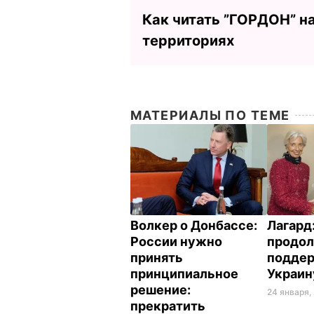
Как читать ”ГОРДОН” н
территориях
МАТЕРИАЛЫ ПО ТЕМЕ
Волкер о Донбассе:
Лагард
России нужно
продо
принять
подде
принципиальное
Украи
решение:
24 января, 
прекратить