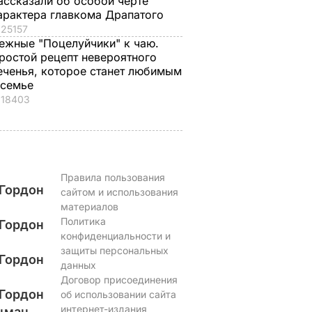
ассказали об особой черте
арактера главкома Драпатого
25157
ежные "Поцелуйчики" к чаю.
ростой рецепт невероятного
еченья, которое станет любимым
 семье
18403
Правила пользования
Гордон
сайтом и использования
материалов
Политика
Гордон
конфиденциальности и
защиты персональных
Гордон
данных
Договор присоединения
Гордон
об использовании сайта
интернет-издания
цман