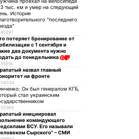
ужчина проехал на велосипеде
,3 тыс. км и умер на следующий
ень. История
лаготворительного "последнего
аезда"
45391
то потеряет бронирование от
обилизации с 1 сентября и
акие два документа нужно
одать до понедельника
35518
рапатый назвал главный
риоритет на фронте
34034
инченко:
Он был генералом КГБ,
оторый стал украинским
осударственником
33569
рапатый инициировал
вольнение командующего
едсилами ВСУ. Его называли
человеком Сырского" – СМИ
29902