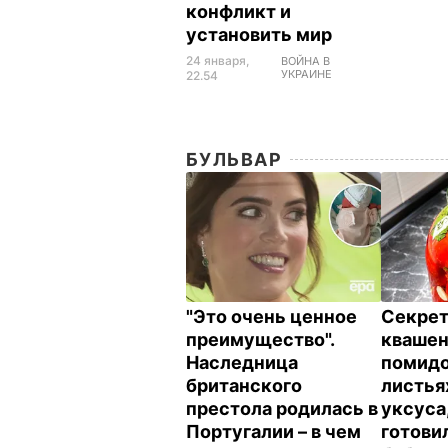
конфликт и
установить мир
24 января,
ВОЙНА В
УКРАИНЕ
22.54
БУЛЬВАР
"Это очень ценное
Секрет
преимущество".
кваше
Наследница
помидо
британского
листья
престола родилась в
уксуса
Португалии – в чем
готови