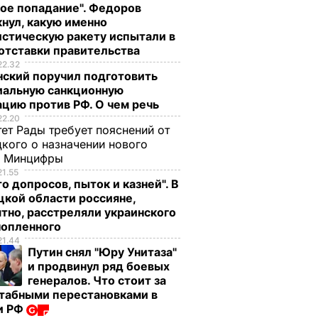
ое попадание". Федоров
нул, какую именно
стическую ракету испытали в
отставки правительства
22.32
нский поручил подготовить
иальную санкционную
цию против РФ. О чем речь
22.20
ет Рады требует пояснений от
кого о назначении нового
ы Минцифры
21.55
о допросов, пыток и казней". В
кой области россияне,
тно, расстреляли украинского
нопленного
21.44
инская
Путин снял "Юру Унитаза"
одной
и продвинул ряд боевых
генералов. Что стоит за
 в
табными перестановками в
и РФ
о