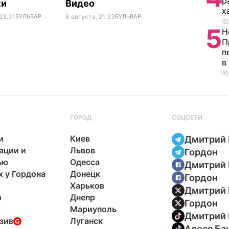
р
ки
Видео
х
23.31
БУЛЬВАР
6 августа, 21.33
БУЛЬВАР
5
Н
П
п
в
ГОРОД
СОЦСЕТИ
и
Киев
Дмитрий 
ации и
Львов
Гордон
ью
Одесса
Дмитрий 
х у Гордона
Донецк
Гордон
Харьков
Дмитрий 
р
Днепр
Гордон
Мариуполь
Дмитрий 
зив
Луганск
Алеся Ба