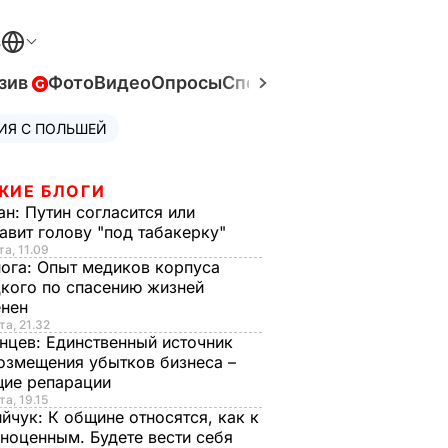
В
зив
Фото
Видео
Опросы
Спецпроекты
Война в Ук
ИЯ С ПОЛЬШЕЙ
ЖИЕ БЛОГИ
ан:
Путин согласится или
авит голову "под табакерку"
та, 11.09
нога:
Опыт медиков корпуса
кого по спасению жизней
енен
та, 21.32
нцев:
Единственный источник
озмещения убытков бизнеса –
щие репарации
та, 19.15
ийчук:
К общине относятся, как к
ноценным. Будете вести себя