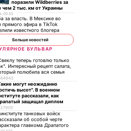
поразили Wildberries за
 чем 2 тыс. км от Украины
, 00.53
а за власть. В Мексике во
 прямого эфира в TikTok
елили известного блогера
Больше новостей
УЛЯРНОЕ БУЛЬВАР
 быть
Вся семья попросит
"Мишуня, дочка
ром".
добавки, а аромат
родилась!"
Свеклу теперь готовлю только
будет стоять на весь
Драпатый рассказа
ак". Интересный рецепт салата,
ал
дом. Рецепт
как ночью на
оторый полюбила вся семья
ндующим
оджахури –
позициях узнал о
64943
грузинского блюда
рождении дочери
Такие могут неожиданно
остичь высот". В военном
7 августа, 09.32
БУЛЬВАР
7 августа, 08.33
БУЛЬВАР
нституте рассказали, как
рапатый защищал диплом
ЕСТВО
27900
 институте танковых войск
ассказали об особой черте
арактера главкома Драпатого