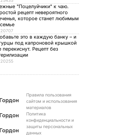
25435
ежные "Поцелуйчики" к чаю.
ростой рецепт невероятного
еченья, которое станет любимым
 семье
20707
обавьте это в каждую банку – и
гурцы под капроновой крышкой
е перекиснут. Рецепт без
терилизации
20255
Правила пользования
Гордон
сайтом и использования
материалов
Политика
Гордон
конфиденциальности и
защиты персональных
Гордон
данных