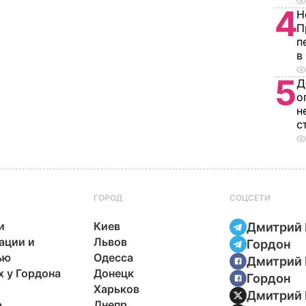
4
Н
П
п
в
5
Д
о
н
с
ГОРОД
СОЦСЕТИ
и
Киев
Дмитрий 
ации и
Львов
Гордон
ью
Одесса
Дмитрий 
х у Гордона
Донецк
Гордон
Харьков
Дмитрий 
р
Днепр