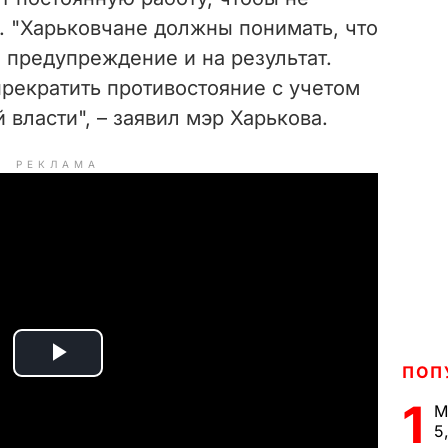
. "Харьковчане должны понимать, что
 предупреждение и на результат.
прекратить противостояние с учетом
 власти", – заявил мэр Харькова.
РЕКЛАМА
P
ПОП
1
М
l
5