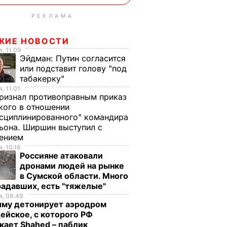
РЕКЛАМА
ЖИЕ НОВОСТИ
, 11.09
Эйдман:
Путин согласится
или подставит голову "под
табакерку"
, 11.01
ризнал противоправным приказ
ого в отношении
сциплинированного" командира
ьона. Ширшин выступил с
лением
, 10.16
Россияне атаковали
дронами людей на рынке
в Сумской области. Много
радавших, есть "тяжелые"
, 09.49
ыму детонирует аэродром
ейское, с которого РФ
кает Shahed – паблик