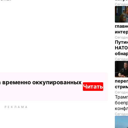
Сегодня
глав
инте
Сегодня
Путин
НАТО
обна
Сегодня
перег
а временно оккупированных
Читать
стри
Сегодня
Трамп
боепр
РЕКЛАМА
конфл
Сегодня