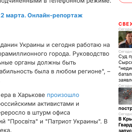
 подчиненными в телефонном режиме.
22 марта. Онлайн-репортаж
СВЕ
Сегодня
данин Украины и сегодня работаю на
Сегодня
рамиллионного города. Руководство
Суд п
ьные органы должны быть
Сырск
"неди
абильность была в любом регионе", –
батал
.
заяв
Сегодня
чера в Харькове
произошло
оссийскими активистами и
пост
ереросло в штурм офиса
Сегодня
В Кр
й "Просвіта" и "Патриот Украины". В
Гвард
ека.
запус