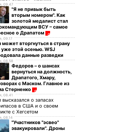
, 09.47
"Я не привык быть
вторым номером". Как
золотой медалист стал
нокомандующим ВСУ – самое
ресное о Драпатом
, 09.17
 может вторгнуться в страну
 уже этой осенью. WSJ
родовала данные разведки
, 08.58
Федоров – о шансах
вернуться на должность,
Драпатого, Хмару,
оворах с Маском. Главное из
ма Стерненко
, 08.41
 высказался о запасах
ипасов в США и о своем
икте с Хегсетом
, 08.14
"Участников "эсвео"
эвакуировали". Дроны