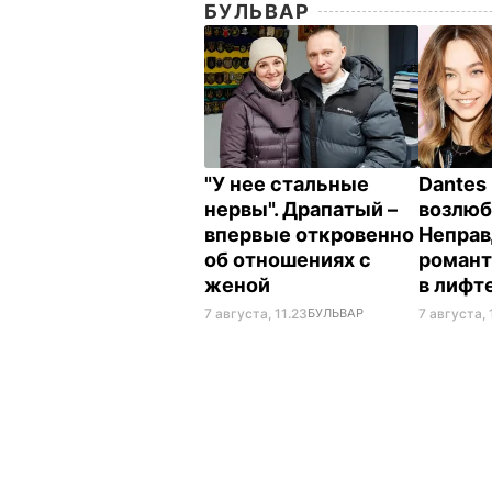
БУЛЬВАР
"У нее стальные
Dantes 
нервы". Драпатый –
возлюб
впервые откровенно
Неправ
об отношениях с
романт
женой
в лифт
7 августа, 11.23
БУЛЬВАР
7 августа, 