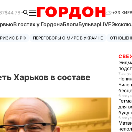
67
$44.76
+33 КИЕ
ервью
В гостях у Гордона
Блоги
Бульвар
LIVE
Эксклю
РИЗИС В РФ
ПЕРЕГОВОРЫ О МИРЕ В УКРАИНЕ
ОТНОШЕН
СВЕ
Эйдм
подст
7 авгус
ть Харьков в составе
Чепи
Билец
бесц
6 авгус
Гетма
для в
буду
6 авгус
Матв
непол