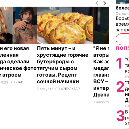
более
Сегодня
Борьб
время
застр
ПОП
и его новая
Пять минут – и
"Я не привык
ленная
хрустящие горячие
вторым номе
1
"
да сделали
бутерброды с
Как золотой
т
ическое фото
тягучим сыром
медалист ст
к
е втроем
готовы. Рецепт
главнокома
2
сочной начинки
ВСУ – самое
"
10.23
БУЛЬВАР
интересное о
д
7 августа, 09.47
БУЛЬВАР
и
Драпатом
Д
7 августа, 09.47
ОБЩ
3
В
р
х