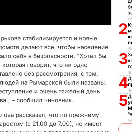
д
a
б
з
y
2
К
V
м
к
арькове стабилизируется и новые
п
i
домств делают все, чтобы население
3
З
вало себя в безопасности. "Хотел бы
d
к
 которая говорит, что ни одно
г
e
тавлено без рассмотрения, с тем,
4
Д
 людей на Рымарской были названы.
o
п
еступление и очень тяжелый день
5
Д
ва", – сообщил чиновник.
у
М
"
лова рассказал, что по прежнему
естом (с 21.00 до 7.00), но имеет