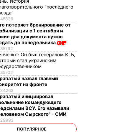
ень. История
лаготворительного "последнего
аезда"
45826
то потеряет бронирование от
обилизации с 1 сентября и
акие два документа нужно
одать до понедельника
35792
инченко:
Он был генералом КГБ,
оторый стал украинским
осударственником
35702
рапатый назвал главный
риоритет на фронте
34263
рапатый инициировал
вольнение командующего
едсилами ВСУ. Его называли
человеком Сырского" – СМИ
29993
ПОПУЛЯРНОЕ