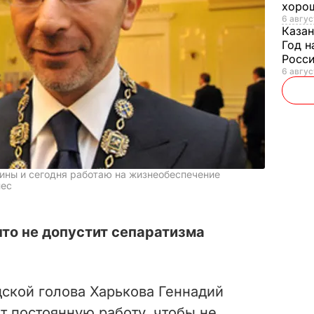
хорош
6 авгус
Казан
Год н
Росси
6 авгус
ины и сегодня работаю на жизнеобеспечение
нес
что не допустит сепаратизма
ской голова Харькова Геннадий
т постоянную работу, чтобы не