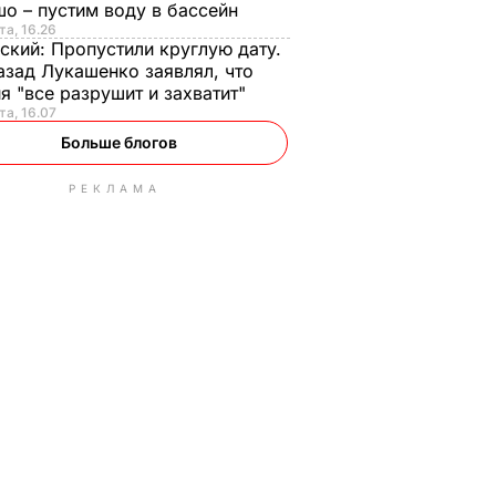
о – пустим воду в бассейн
та, 16.26
ский:
Пропустили круглую дату.
азад Лукашенко заявлял, что
я "все разрушит и захватит"
та, 16.07
Больше блогов
РЕКЛАМА