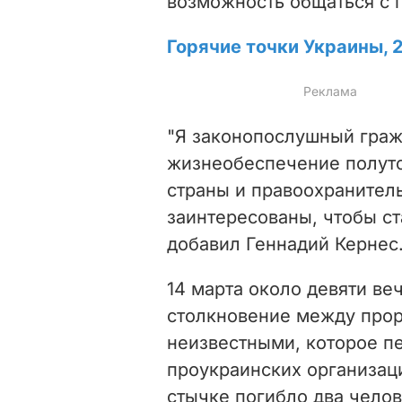
возможность общаться с
Горячие точки Украины, 
"Я законопослушный граж
жизнеобеспечение полуто
страны и правоохранител
заинтересованы, чтобы ст
добавил Геннадий Кернес
14 марта около девяти ве
столкновение между прор
неизвестными, которое п
проукраинских организаци
стычке погибло два челов