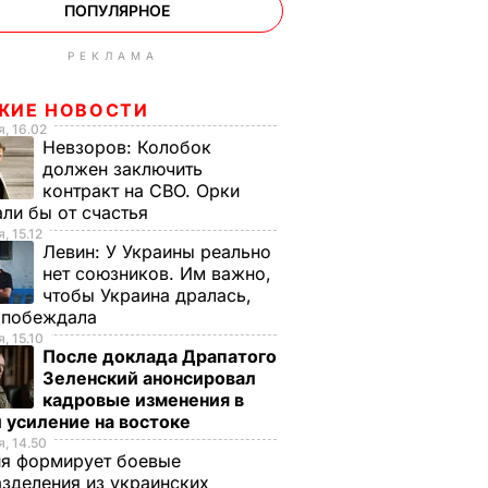
ПОПУЛЯРНОЕ
РЕКЛАМА
ЖИЕ НОВОСТИ
, 16.02
Невзоров:
Колобок
должен заключить
контракт на СВО. Орки
ли бы от счастья
, 15.12
Левин:
У Украины реально
нет союзников. Им важно,
чтобы Украина дралась,
е побеждала
, 15.10
После доклада Драпатого
Зеленский анонсировал
кадровые изменения в
 усиление на востоке
, 14.50
ия формирует боевые
зделения из украинских