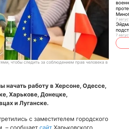
военн
проте
Мино
7 авгус
Эйдм
подст
7 авгус
ями, чтобы следить за соблюдением прав человека в
 начать работу в Херсоне, Одессе,
е, Харькове, Донецке,
цах и Луганске.
третились с заместителем городского
м, – сообщает
сайт
Харьковского