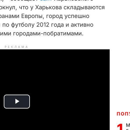
ркнул, что у Харькова складываются
ранами Европы, город успешно
по футболу 2012 года и активно
кими городами-побратимами.
РЕКЛАМА
P
ПОП
l
1
М