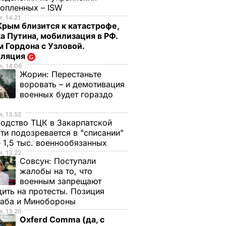
нопленных – ISW
, 14.21
Крым близится к катастрофе,
а Путина, мобилизация в РФ.
 Гордона с Узловой.
сляция
, 14.06
Жорин:
Перестаньте
воровать – и демотивация
военных будет гораздо
, 13.52
одство ТЦК в Закарпатской
ти подозревается в "списании"
 1,5 тыс. военнообязанных
, 13.22
Совсун:
Поступали
жалобы на то, что
военным запрещают
ить на протесты. Позиция
таба и Минобороны
, 13.20
Oxferd Comma (да, с