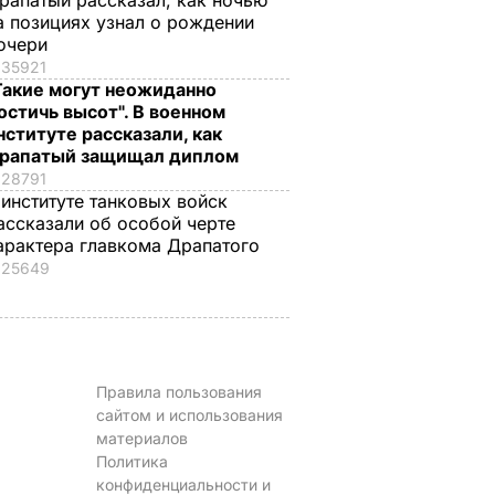
рапатый рассказал, как ночью
а позициях узнал о рождении
очери
35921
Такие могут неожиданно
остичь высот". В военном
нституте рассказали, как
рапатый защищал диплом
28791
 институте танковых войск
ассказали об особой черте
арактера главкома Драпатого
25649
Правила пользования
сайтом и использования
материалов
Политика
конфиденциальности и