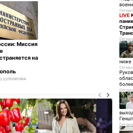
воен
Сегодня
LIVE
паник
Стрим
Тран
Сегодня
ссии: Миссия
е
страняется на
ниже
и
Сегодня
тополь
Руков
облас
13.03
ПОЛИТИКА
более
Сегодня
выход
Генш
Сегодня