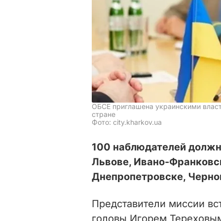
ОБСЕ приглашена украинскими власт
стране
Фото: city.kharkov.ua
100 наблюдателей должны
Львове, Ивано-Франковск
Днепропетровске, Чернов
Представители миссии вс
головы Игорем Тереховы