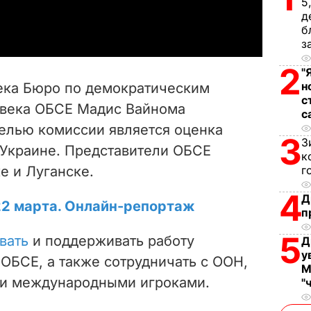
5
a
д
б
y
з
V
2
"
н
ека Бюро по демократическим
i
с
овека ОБСЕ Мадис Вайнома
с
целью комиссии является оценка
d
3
З
 Украине. Представители ОБСЕ
к
e
е и Луганске.
г
o
4
Д
22 марта. Онлайн-репортаж
п
5
вать
и поддерживать работу
Д
у
ОБСЕ, а также сотрудничать с ООН,
М
ми международными игроками.
"