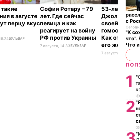
 такие
Софии Ротару – 79
53-летний бр
рассл
ния в августе
лет. Где сейчас
Джоли заявил
с Ро
ут перцу вкус
певица и как
своей
Сегодня
реагирует на войну
гомосексуал
"К со
РФ против Украины
Как отреагир
что".
15.24
БУЛЬВАР
Что 
его жена
7 августа, 14.33
БУЛЬВАР
7 августа, 14.28
БУЛ
ПОП
1
"
т
к
2
"
н
с
с
3
"