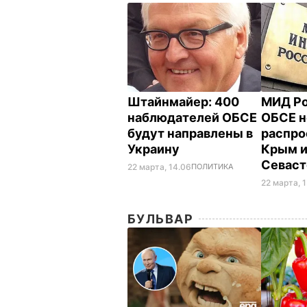
Штайнмайер: 400
МИД Ро
наблюдателей ОБСЕ
ОБСЕ н
будут направлены в
распро
Украину
Крым 
Севас
22 марта, 14.06
ПОЛИТИКА
22 марта, 
БУЛЬВАР