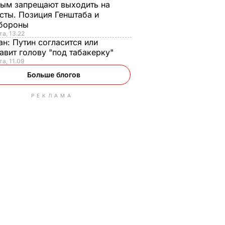
ым запрещают выходить на
сты. Позиция Генштаба и
бороны
та, 13.22
ан:
Путин согласится или
авит голову "под табакерку"
та, 11.09
Больше блогов
РЕКЛАМА