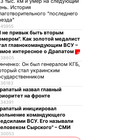
,3 тыс. км и умер на следующий
ень. История
лаготворительного "последнего
аезда"
45955
Я не привык быть вторым
омером". Как золотой медалист
тал главнокомандующим ВСУ –
амое интересное о Драпатом
38605
инченко:
Он был генералом КГБ,
оторый стал украинским
осударственником
36183
рапатый назвал главный
риоритет на фронте
34391
рапатый инициировал
вольнение командующего
едсилами ВСУ. Его называли
человеком Сырского" – СМИ
30053