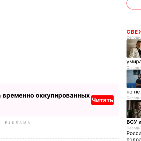
СВЕ
Сегодня
умира
Сегодня
но н
а временно оккупированных
Сегодня
Читать
ВСУ и
РЕКЛАМА
Сегодня
Росс
подра