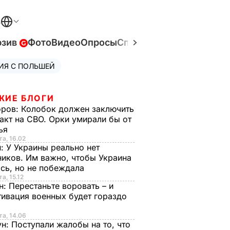
В
юзив
Фото
Видео
Опросы
Спецпроекты
Война в У
ИЯ С ПОЛЬШЕЙ
ЖИЕ БЛОГИ
оров:
Колобок должен заключить
акт на СВО. Орки умирали бы от
тья
та, 16.02
н:
У Украины реально нет
иков. Им важно, чтобы Украина
сь, но не побеждала
а, 15.12
н:
Перестаньте воровать – и
ивация военных будет гораздо
та, 14.06
ун:
Поступали жалобы на то, что