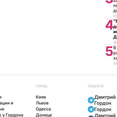
Д
н
д
4
"
д
и
Д
5
В
р
х
ГОРОД
СОЦСЕТИ
и
Киев
Дмитрий
ации и
Львов
Гордон
ью
Одесса
Гордон
х у Гордона
Донецк
Дмитрий