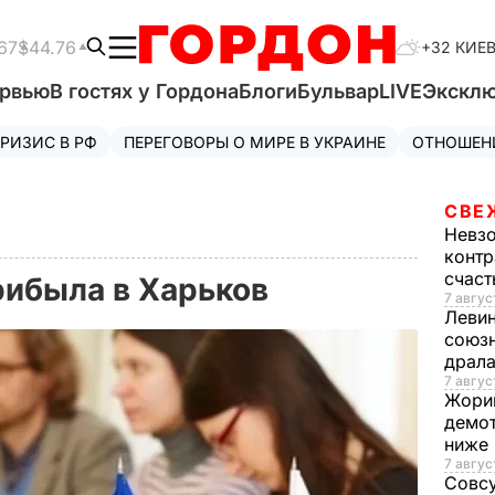
67
$44.76
+32 КИЕ
ервью
В гостях у Гордона
Блоги
Бульвар
LIVE
Экскл
РИЗИС В РФ
ПЕРЕГОВОРЫ О МИРЕ В УКРАИНЕ
ОТНОШЕН
СВЕ
Невз
контр
счас
рибыла в Харьков
7 авгус
Леви
союзн
драла
7 август
Жори
демот
ниже
7 авгус
Совс