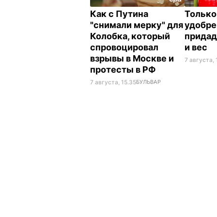
Как с Путина
Только
"снимали мерку" для
удобре
Колобка, который
придад
спровоцировал
и вес
взрывы в Москве и
7 августа, 
протесты в РФ
7 августа, 15.35
БУЛЬВАР