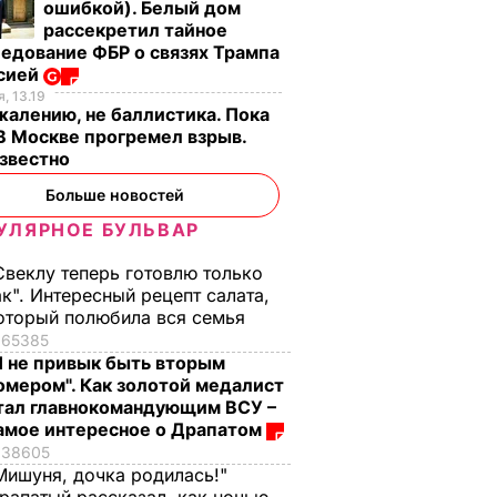
ошибкой). Белый дом
рассекретил тайное
ат
"Пригласили лето в
"Получаются очень
едование ФБР о связях Трампа
 о
банки". Яблоки на
вкусными, с легкой
ссией
зиму без
"квашеной" ноткой".
, 13.19
ьности.
стерилизации –
Эти
жалению, не баллистика. Пока
овала
вкусно, как в
консервированные
 В Москве прогремел взрыв.
известно
детстве
помидоры точно не
взорвут крышки
ЬВАР
7 августа, 13.50
БУЛЬВАР
Больше новостей
7 августа, 13.08
БУЛЬВАР
УЛЯРНОЕ БУЛЬВАР
Свеклу теперь готовлю только
ак". Интересный рецепт салата,
оторый полюбила вся семья
65385
Я не привык быть вторым
омером". Как золотой медалист
тал главнокомандующим ВСУ –
амое интересное о Драпатом
38605
Мишуня, дочка родилась!"