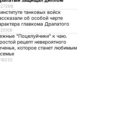
рапатый защищал диплом
27268
 институте танковых войск
ассказали об особой черте
арактера главкома Драпатого
25108
ежные "Поцелуйчики" к чаю.
ростой рецепт невероятного
еченья, которое станет любимым
 семье
18232