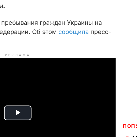
ы.
 пребывания граждан Украины на
едерации. Об этом
сообщила
пресс-
РЕКЛАМА
P
ПОП
l