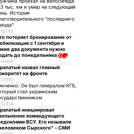
ужчина проехал на велосипеде
,3 тыс. км и умер на следующий
ень. История
лаготворительного "последнего
аезда"
45280
то потеряет бронирование от
обилизации с 1 сентября и
акие два документа нужно
одать до понедельника
35494
рапатый назвал главный
риоритет на фронте
33983
инченко:
Он был генералом КГБ,
оторый стал украинским
осударственником
33449
рапатый инициировал
вольнение командующего
едсилами ВСУ. Его называли
человеком Сырского" – СМИ
29887