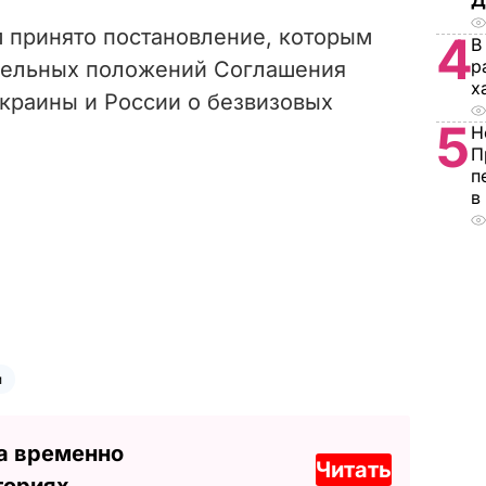
Д
м принято постановление, которым
4
В
р
тдельных положений Соглашения
х
краины и России о безвизовых
5
Н
П
п
в
и
а временно
Читать
ториях