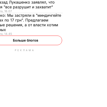
азад Лукашенко заявлял, что
я "все разрушит и захватит"
та, 16.07
нко:
Мы застряли в "миндичгейте
ах по 17 грн". Предлагаем
ые решения, а от власти хотим
ных
та, 14.45
Больше блогов
РЕКЛАМА