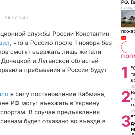
РФ. 
Вчера, 
РЕКЛАМА
пожа
ционной службы России Константин
вил
, что в Россию после 1 ноября без
ов смогут въезжать лишь жители
ПОП
 Донецкой и Луганской областей
1
"
правила пребывания в России будут
т
к
2
В
ило
в силу постановление Кабмина,
в
ане РФ могут въезжать в Украину
г
аспортам. В случае предъявления
3
"
сиянам будет отказано во въезде в
д
и