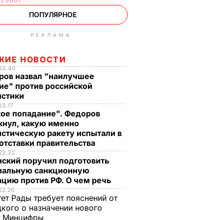
ПОПУЛЯРНОЕ
РЕКЛАМА
ЖИЕ НОВОСТИ
23.40
ров назвал "наилучшее
ие" против российской
истики
23.17
кое попадание". Федоров
кнул, какую именно
стическую ракету испытали в
отставки правительства
22.32
нский поручил подготовить
иальную санкционную
цию против РФ. О чем речь
22.20
ет Рады требует пояснений от
кого о назначении нового
ы Минцифры