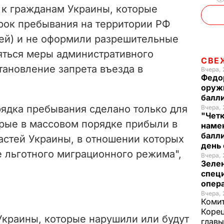
да к гражданам Украины, которые
ок пребывания на территории РФ
ней) и не оформили разрешительные
яться меры административного
СВЕ
становление запрета въезда в
Вчера, 
Федо
оруж
балл
рядка пребывания сделано только для
Вчера, 
"Чет
орые в массовом порядке прибыли в
наме
балли
астей Украины, в отношении которых
день 
 льготного миграционного режима",
Вчера, 
Зеле
спец
опера
Вчера, 
Комит
Корец
Украины, которые нарушили или будут
глав