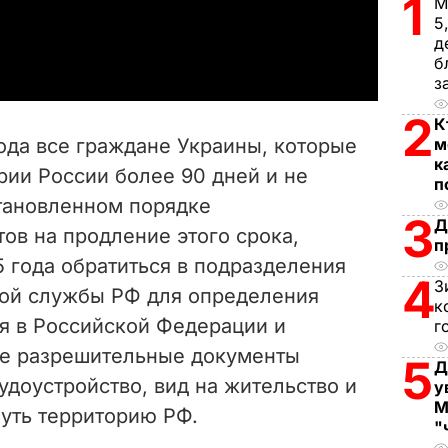
1
М
5
a
д
б
y
з
V
2
К
года все граждане Украины, которые
м
i
к
рии России более 90 дней и не
п
тановленном порядке
d
3
Д
ов на продление этого срока,
п
e
 года обратиться в подразделения
4
З
ой службы РФ для определения
o
к
ия в Российской Федерации и
г
ие разрешительные документы
5
Д
рудоустройство, вид на жительство и
у
М
нуть территорию РФ.
"