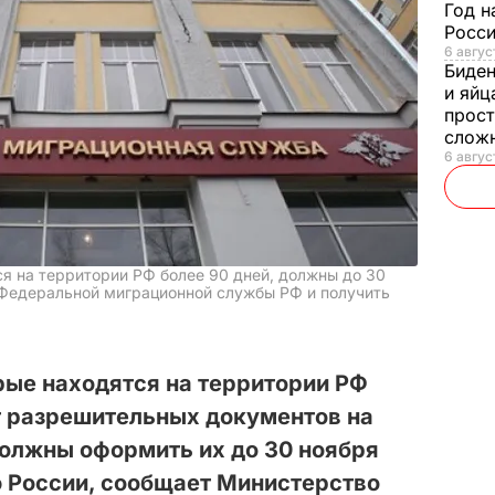
Год н
Росси
6 авгус
Биде
и яйц
прост
слож
6 авгус
я на территории РФ более 90 дней, должны до 30
 Федеральной миграционной службы РФ и получить
рые находятся на территории РФ
т разрешительных документов на
должны оформить их до 30 ноября
ю России, сообщает Министерство