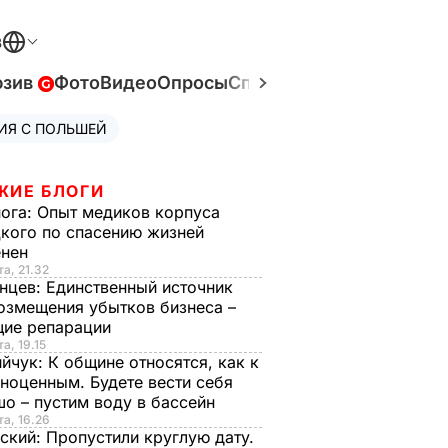
В
юзив
Фото
Видео
Опросы
Спецпроекты
Война в У
ИЯ С ПОЛЬШЕЙ
ЖИЕ БЛОГИ
нога:
Опыт медиков корпуса
кого по спасению жизней
енен
та, 21.32
нцев:
Единственный источник
озмещения убытков бизнеса –
щие репарации
а, 19.15
ийчук:
К общине относятся, как к
ноценным. Будете вести себя
о – пустим воду в бассейн
та, 16.26
ский:
Пропустили круглую дату.