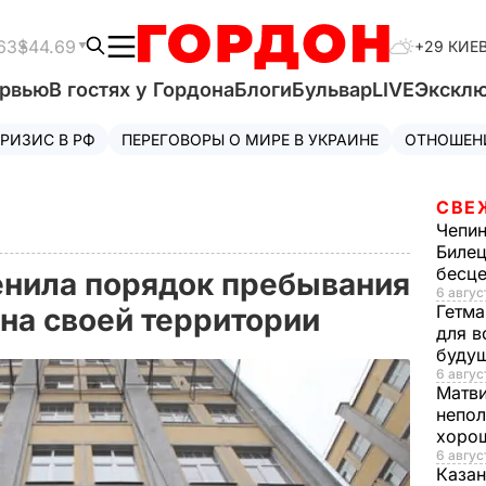
63
$44.69
+29 КИЕ
ервью
В гостях у Гордона
Блоги
Бульвар
LIVE
Экскл
РИЗИС В РФ
ПЕРЕГОВОРЫ О МИРЕ В УКРАИНЕ
ОТНОШЕН
СВЕ
Чепи
Билец
бесц
енила порядок пребывания
6 авгус
Гетма
на своей территории
для в
буду
6 август
Матв
непол
хорош
6 авгус
Казан