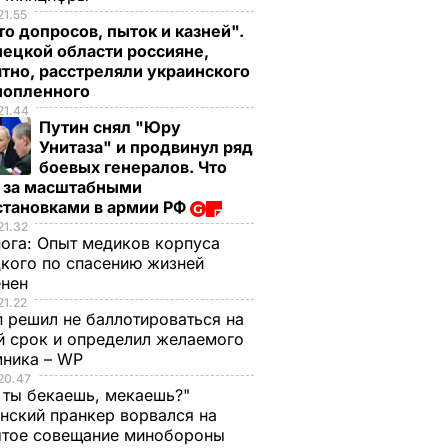
21.55
о допросов, пыток и казней".
ецкой области россияне,
тно, расстреляли украинского
нопленного
21.44
Путин снял "Юру
Унитаза" и продвинул ряд
боевых генералов. Что
т за масштабными
становками в армии РФ
21.32
нога:
Опыт медиков корпуса
кого по спасению жизней
енен
21.22
 решил не баллотироваться на
й срок и определил желаемого
мника – WP
20.47
 ты бекаешь, мекаешь?"
нский пранкер ворвался на
ытое совещание минобороны