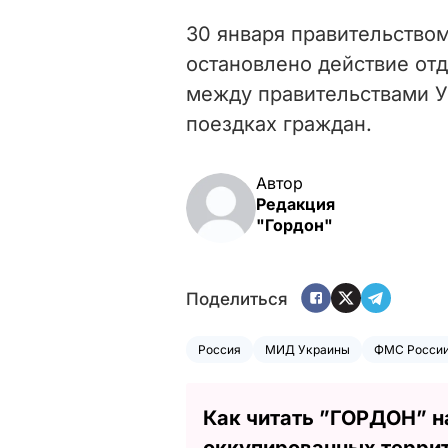
30 января правительство
остановлено действие о
между правительствами У
поездках граждан.
Автор
Редакция
"Гордон"
Поделиться
Россия
МИД Украины
ФМС Росси
Как читать ”ГОРДОН” н
оккупированных терри