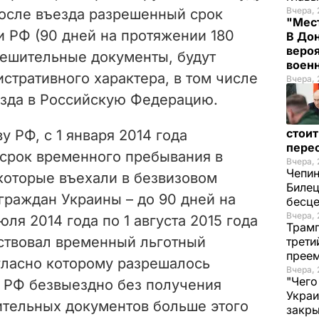
Вчера, 
осле въезда разрешенный срок
"Мест
и РФ (90 дней на протяжении 180
В Дон
вероя
решительные документы, будут
воен
стративного характера, в том числе
Вчера, 
езда в Российскую Федерацию.
стои
у РФ, с 1 января 2014 года
пере
срок временного пребывания в
Вчера, 
Чепи
которые въехали в безвизовом
Билец
 граждан Украины – до 90 дней на
бесц
Вчера, 
ля 2014 года по 1 августа 2015 года
Трамп
ствовал временный льготный
трети
прее
ласно которому разрешалось
Вчера, 
"Чего
и РФ безвыездно без получения
Украи
тельных документов больше этого
закр