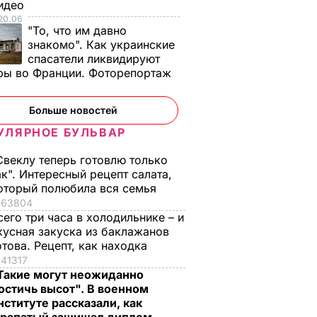
Видео
20.06
"То, что им давно
знакомо". Как украинские
спасатели ликвидируют
ры во Франции. Фоторепортаж
Больше новостей
УЛЯРНОЕ БУЛЬВАР
Свеклу теперь готовлю только
ак". Интересный рецепт салата,
оторый полюбила вся семья
63804
сего три часа в холодильнике – и
кусная закуска из баклажанов
отова. Рецепт, как находка
41317
Такие могут неожиданно
остичь высот". В военном
нституте рассказали, как