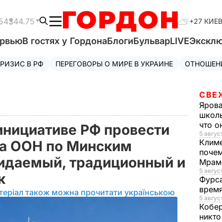
54
$44.75
+27 КИЕ
ервью
В гостях у Гордона
Блоги
Бульвар
LIVE
Экскл
РИЗИС В РФ
ПЕРЕГОВОРЫ О МИРЕ В УКРАИНЕ
ОТНОШЕН
СВЕ
Яров
школь
что о
нициативе РФ провести
5 август
Клим
за ООН по Минским
почем
идаемый, традиционный и
Мрам
5 август
юк
Фурс
время
теріал також можна прочитати українською
5 авгус
Кобе
никто