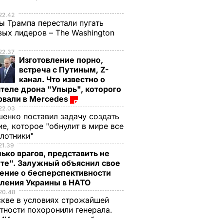
е
22.42
ы Трампа перестали пугать
ых лидеров – The Washington
22.37
Изготовление порно,
встреча с Путиным, Z-
канал. Что известно о
теле дрона "Упырь", которого
рвали в Mercedes
22.03
енко поставил задачу создать
е, которое "обнулит в мире все
илотники"
21.39
ько врагов, представить не
те". Залужный объяснил свое
ение о бесперспективности
пления Украины в НАТО
20.48
кве в условиях строжайшей
тности похоронили генерала.