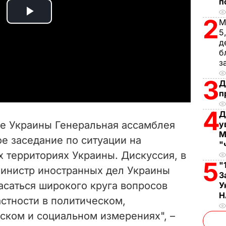
п
2
P
М
5
l
д
б
з
a
3
Д
y
п
V
4
Д
ве Украины Генеральная ассамблея
у
i
М
е заседание по ситуации на
"
 территориях Украины. Дискуссия, в
d
5
"
министр иностранных дел Украины
З
e
асаться широкого круга вопросов
У
Н
астности в политическом,
o
ском и социальном измерениях", –