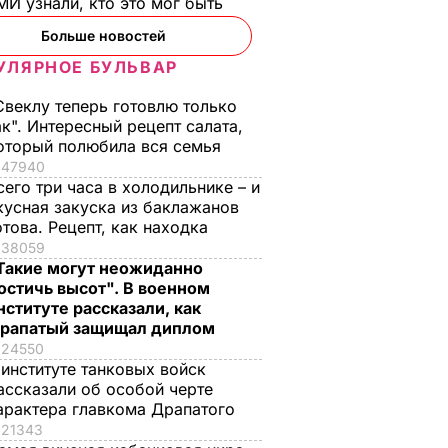
И узнали, кто это мог быть
Больше новостей
УЛЯРНОЕ БУЛЬВАР
Свеклу теперь готовлю только
ак". Интересный рецепт салата,
оторый полюбила вся семья
47940
сего три часа в холодильнике – и
кусная закуска из баклажанов
отова. Рецепт, как находка
38059
Такие могут неожиданно
остичь высот". В военном
нституте рассказали, как
рапатый защищал диплом
24550
 институте танковых войск
ассказали об особой черте
арактера главкома Драпатого
21343