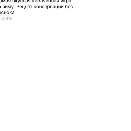
амая вкусная кабачковая икра
а зиму. Рецепт консервации без
еснока
20812