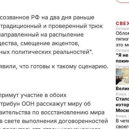
 созванное РФ на два дня раньше
СВЕ
 традиционный и проверенный трюк
Сегодня
Облом
направленный на распыление
пятиэ
ества, смещение акцентов,
это м
Сегодн
ых политических реальностей".
"Я н
покин
вили, что готовы к такому сценарию.
Сегодня
Вели
примут участие в обоих
Вчера, 
Стало
 трибун ООН расскажут миру об
котор
Моск
авительства по восстановлению мира
Вчера, 
 в свете выполнения договоренностей
В чет
своег