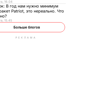
та, 16.04
юк:
В год нам нужно минимум
ракет Patriot, это нереально. Что
ьно?
та, 15.45
Больше блогов
РЕКЛАМА