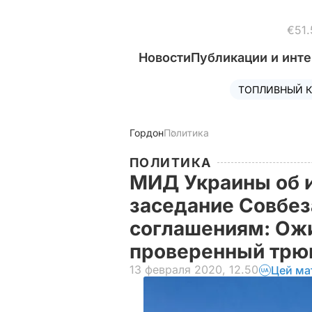
€51.
Новости
Публикации и инт
ТОПЛИВНЫЙ К
Гордон
Политика
ПОЛИТИКА
МИД Украины об и
заседание Совбе
соглашениям: Ож
проверенный тр
13 февраля 2020, 12.50
Цей ма