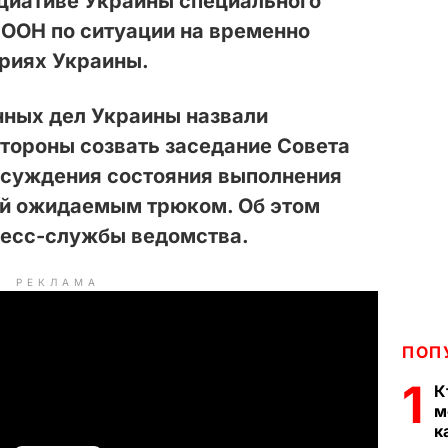
ициативе Украины специального
 ООН по ситуации на временно
риях Украины.
нных дел Украины назвали
тороны созвать заседание Совета
бсуждения состояния выполнения
й ожидаемым трюком. Об этом
ресс-службы ведомства.
РЕКЛАМА
ПОП
1
К
м
к