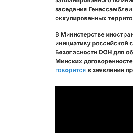
запланированного по ин
заседания Генассамблеи
оккупированных террито
В Министерстве иностра
инициативу российской с
Безопасности ООН для о
Минских договоренносте
говорится
в заявлении п