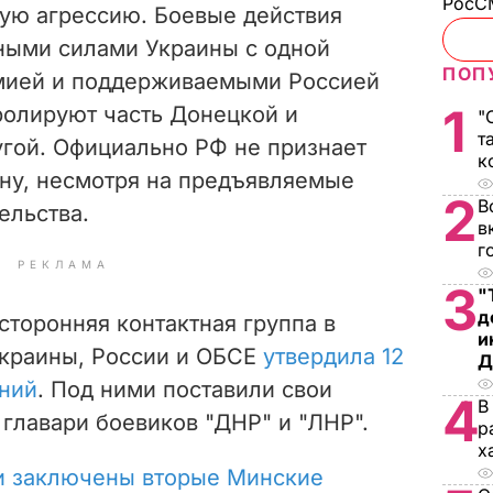
РосСМ
ую агрессию. Боевые действия
ными силами Украины с одной
ПОП
рмией и поддерживаемыми Россией
1
ролируют часть Донецкой и
"
т
угой. Официально РФ не признает
к
ину, несмотря на предъявляемые
2
В
ельства.
в
г
РЕКЛАМА
3
"
д
хсторонняя контактная группа в
и
Украины, России и ОБСЕ
утвердила 12
Д
ний
. Под ними поставили свои
4
В
главари боевиков "ДНР" и "ЛНР".
р
х
и заключены вторые Минские