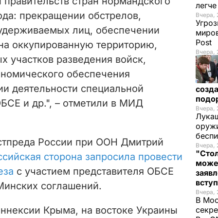
и правительств стран нормандского
легч
ода: прекращении обстрелов,
Вчера, 
Угроз
удерживаемых лиц, обеспечении
миров
Post
 на оккупированную территорию,
Вчера, 
х участков разведения войск,
ономического обеспечения
ии деятельности специальной
созда
подо
СЕ и др.", – отметили в МИД
Вчера, 
Лукаш
оружи
бесп
стпреда России при ООН Дмитрий
Вчера, 
"Стол
ссийская сторона запросила провести
може
еза
с участием представителя ОБСЕ
заявл
всту
Минских соглашений.
Вчера, 
В Мос
 аннексии Крыма, на востоке Украины
секре