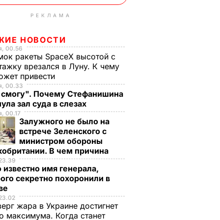
РЕКЛАМА
ЖИЕ НОВОСТИ
, 00.56
ок ракеты SpaceX высотой с
тажку врезался в Луну. К чему
ожет привести
я, 00.33
е смогу". Почему Стефанишина
ула зал суда в слезах
, 00.17
Залужного не было на
встрече Зеленского с
министром обороны
кобритании. В чем причина
23.39
 известно имя генерала,
ого секретно похоронили в
ве
23.02
верг жара в Украине достигнет
о максимума. Когда станет