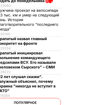
одать до понедельника
33060
ужчина проехал на велосипеде
,3 тыс. км и умер на следующий
ень. История
лаготворительного "последнего
аезда"
30149
рапатый назвал главный
риоритет на фронте
29294
рапатый инициировал
вольнение командующего
едсилами ВСУ. Его называли
человеком Сырского" – СМИ
28222
12 лет слушал сказки".
алужный объяснил, почему
краина "никогда не вступит в
АТО"
19365
ПОПУЛЯРНОЕ