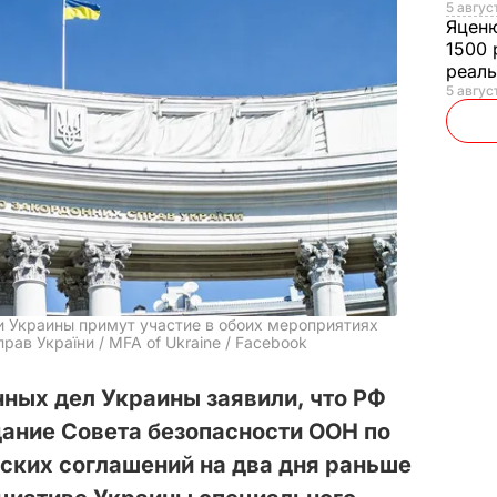
5 авгус
Яцен
1500 
реал
5 авгус
и Украины примут участие в обоих мероприятиях
рав України / MFA of Ukraine / Facebook
ных дел Украины заявили, что РФ
ание Совета безопасности ООН по
ских соглашений на два дня раньше