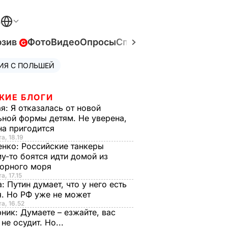
В
юзив
Фото
Видео
Опросы
Спецпроекты
Война в У
ИЯ С ПОЛЬШЕЙ
ЖИЕ БЛОГИ
ая:
Я отказалась от новой
ной формы детям. Не уверена,
на пригодится
а, 18.19
енко:
Российские танкеры
у-то боятся идти домой из
орного моря
а, 17.15
а:
Путин думает, что у него есть
. Но РФ уже не может
та, 16.52
рник:
Думаете – езжайте, вас
 не осудит. Но...