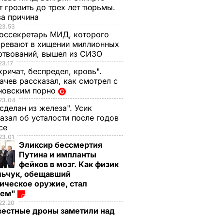
 грозить до трех лет тюрьмы.
ва причина
23.53
оссекретарь МИД, которого
ревают в хищении миллионных
ртвований, вышел из СИЗО
23.17
кричат, беспредел, кровь".
чев рассказал, как смотрел с
новским порно
23.04
 сделан из железа". Усик
азал об усталости после годов
ксе
23.01
Эликсир бессмертия
Путина и импланты
фейков в мозг. Как физик
льчук, обещавший
ическое оружие, стал
оем"
22.20
вестные дроны заметили над