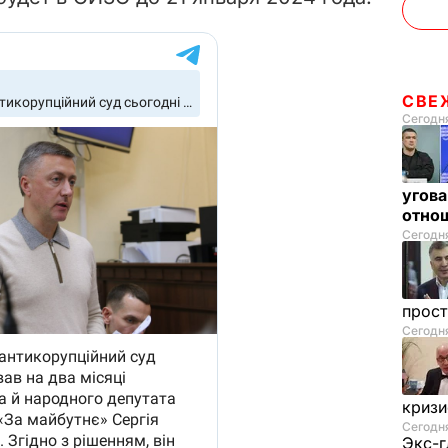
СВЕ
Сегодня
угова
отнош
Сегодня
прос
Сегодн
криз
Сегодня
Экс-г