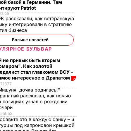
ой базой в Германии. Там
тируют Patriot
22.09
К рассказали, как ветеранскую
ику интегрировали в стратегию
тия бизнеса
Больше новостей
УЛЯРНОЕ БУЛЬВАР
Я не привык быть вторым
омером". Как золотой
едалист стал главкомом ВСУ –
амое интересное о Драпатом
71377
Мишуня, дочка родилась!"
рапатый рассказал, как ночью
а позициях узнал о рождении
очери
55053
обавьте это в каждую банку – и
гурцы под капроновой крышкой