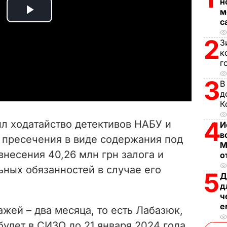
н
м
P
с
2
l
З
к
г
a
3
В
y
д
К
V
4
л ходатайство детективов НАБУ и
И
i
в
 пресечения в виде содержания под
М
внесения 40,26 млн грн залога и
d
о
ных обязанностей в случае его
5
Д
e
д
ч
o
е
жей – два месяца, то есть Лабазюк,
будет в СИЗО до 21 января 2024 года.