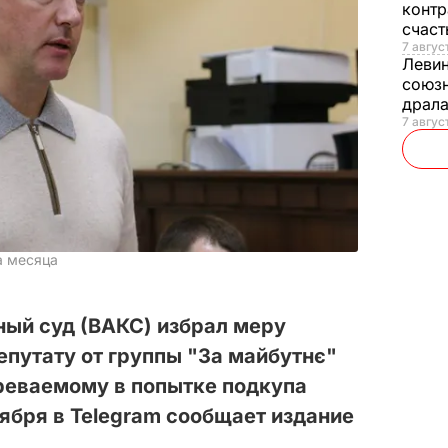
контр
счас
7 авгус
Леви
союзн
драла
7 август
а месяца
ый суд (ВАКС) избрал меру
путату от группы "За майбутнє"
реваемому в попытке подкупа
оября в Telegram сообщает издание