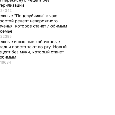
е перекиснут. Рецепт без
терилизации
24342
ежные "Поцелуйчики" к чаю.
ростой рецепт невероятного
еченья, которое станет любимым
 семье
22395
ежные и пышные кабачковые
ладьи просто тают во рту. Новый
ецепт без муки, который станет
юбимым
16634