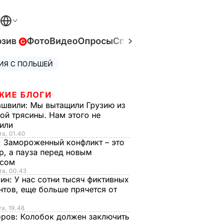
юзив
Фото
Видео
Опросы
Спецпроекты
Война в У
ИЯ С ПОЛЬШЕЙ
ЖИЕ БЛОГИ
ашвили:
Мы вытащили Грузию из
ой трясины. Нам этого не
тили
та, 01.40
:
Замороженный конфликт – это
р, а пауза перед новым
исом
та, 00.43
рин:
У нас сотни тысяч фиктивных
нтов, еще больше прячется от
та, 19.48
оров:
Колобок должен заключить