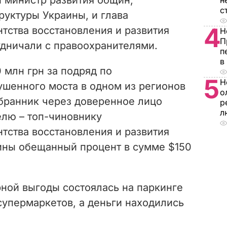
н
с
руктуры Украины, и глава
4
нтства восстановления и развития
Н
П
удничали с правоохранителями.
п
в
 млн грн за подряд по
5
Н
шенного моста в одном из регионов
о
бранник через доверенное лицо
р
л
елю – топ-чиновнику
нтства восстановления и развития
ины обещанный процент в сумме $150
ной выгоды состоялась на паркинге
супермаркетов, а деньги находились