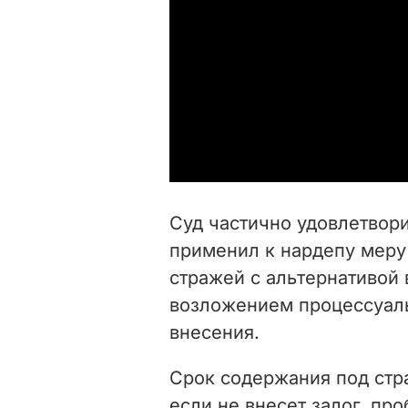
Суд частично удовлетвори
применил к нардепу меру
стражей с альтернативой 
возложением процессуаль
внесения.
Срок содержания под стра
если не внесет залог, про