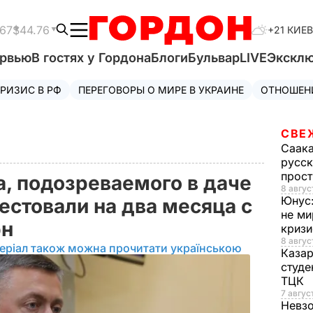
.67
$44.76
+21 КИЕВ
ервью
В гостях у Гордона
Блоги
Бульвар
LIVE
Экскл
РИЗИС В РФ
ПЕРЕГОВОРЫ О МИРЕ В УКРАИНЕ
ОТНОШЕН
СВЕ
Саак
русск
прос
, подозреваемого в даче
8 авгус
Юнус
естовали на два месяца с
не ми
рн
криз
8 авгус
еріал також можна прочитати українською
Каза
студе
ТЦК
7 авгус
Невз