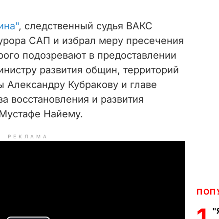
ина"
, следственный судья ВАКС
урора САП и избрал меру пресечения
орого подозревают в предоставлении
нистру развития общин, территорий
ы Александру Кубракову и главе
ва восстановления и развития
Мустафе Найему.
РЕКЛАМА
ПОП
1
"