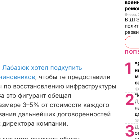
военн
ремон
Вчера, 
В ДТЭ
полит
разви
ПОП
1
"
,
Лабазюк хотел подкупить
н
чиновников
, чтобы те предоставили
м
с
ы по восстановлению инфраструктуры
2
За это фигурант обещал
"
Д
азмере 3–5% от стоимости каждого
н
ования дальнейших договоренностей
д
 директора компании.
3
Д
о
и министр развития общин,