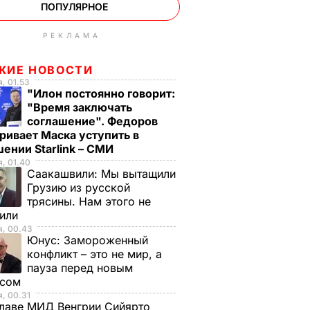
ПОПУЛЯРНОЕ
РЕКЛАМА
ЖИЕ НОВОСТИ
, 01.53
"Илон постоянно говорит:
"Время заключать
соглашение". Федоров
ривает Маска уступить в
ении Starlink – СМИ
, 01.40
Саакашвили:
Мы вытащили
Грузию из русской
трясины. Нам этого не
тили
я, 00.43
Юнус:
Замороженный
конфликт – это не мир, а
пауза перед новым
исом
, 00.31
лаве МИД Венгрии Сийярто