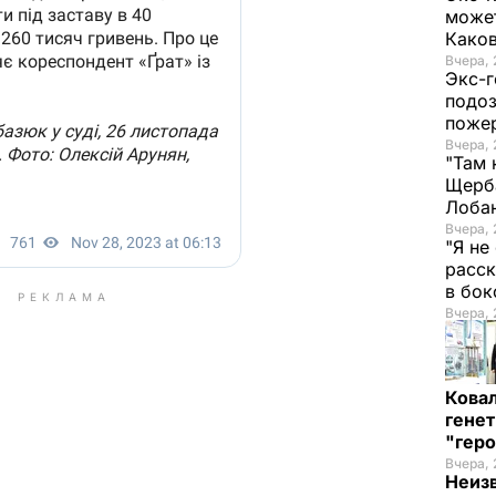
может
Како
Вчера, 
Экс-г
подоз
поже
Вчера, 
"Там 
Щерба
Лоба
Вчера, 
"Я не
расск
в бо
РЕКЛАМА
Вчера, 
Кова
генет
"гер
Вчера, 
Неиз