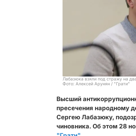
Лабазюка взяли под стражу на дв
Фото: Алексей Арунян / "Грати"
Высший антикоррупционн
пресечения народному де
Сергею Лабазюку, подоз
чиновника. Об этом 28 н
"Грати"
.