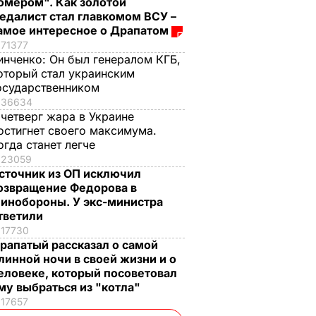
омером". Как золотой
едалист стал главкомом ВСУ –
амое интересное о Драпатом
71377
инченко:
Он был генералом КГБ,
оторый стал украинским
осударственником
36634
 четверг жара в Украине
остигнет своего максимума.
огда станет легче
23059
сточник из ОП исключил
озвращение Федорова в
инобороны. У экс-министра
тветили
17730
рапатый рассказал о самой
линной ночи в своей жизни и о
еловеке, который посоветовал
му выбраться из "котла"
17657