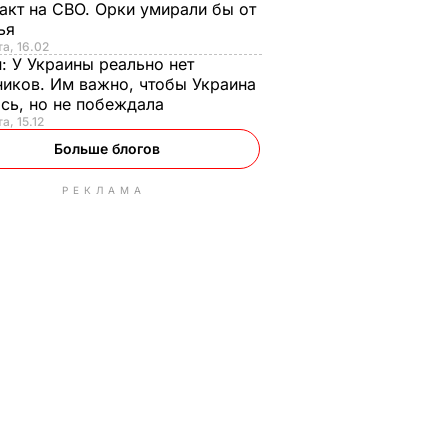
акт на СВО. Орки умирали бы от
тья
та, 16.02
н:
У Украины реально нет
иков. Им важно, чтобы Украина
сь, но не побеждала
а, 15.12
Больше блогов
РЕКЛАМА