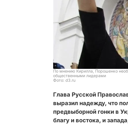
По мнению Кирилла, Порошенко необ
общественными лидерами
Фото: d3.ru
Глава Русской Правосла
выразил надежду, что по
предвыборной гонки в У
благу и востока, и запада,