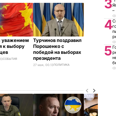
3
"
Я
–
4
С
г
п
р
с уважением
Турчинов поздравил
5
я к выбору
Порошенко с
Г
нцев
победой на выборах
р
н
президента
13
СОБЫТИЯ
б
27 мая, 00.13
ПОЛИТИКА