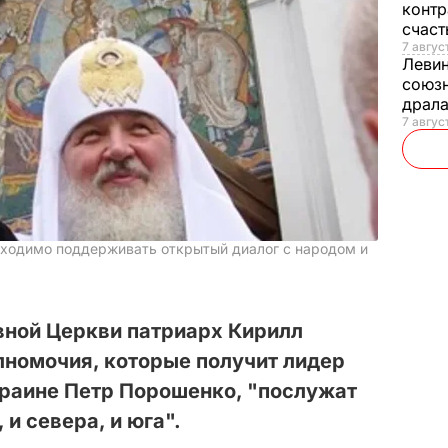
контр
счас
7 авгус
Леви
союзн
драла
7 август
ходимо поддерживать открытый диалог с народом и
вной Церкви патриарх Кирилл
лномочия, которые получит лидер
краине Петр Порошенко, "послужат
 и севера, и юга".