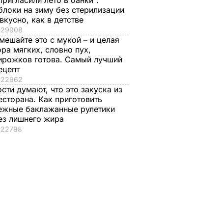
Пригласили лето в банки".
блоки на зиму без стерилизации
 вкусно, как в детстве
29908
мешайте это с мукой – и целая
ора мягких, словно пух,
ирожков готова. Самый лучший
ецепт
22962
ости думают, что это закуска из
есторана. Как приготовить
ежные баклажанные рулетики
ез лишнего жира
22798