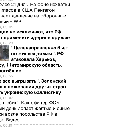
олее 21 дня". На фоне нехватки
ипасов в США Пентагон
вает давление на оборонные
ании – WP
, 09.02
ции не исключают, что РФ
т применить ядерное оружие
, 08.23
"Целенаправленно бьет
по жилым домам". РФ
атаковала Харьков,
су, Житомирскую область.
 погибшие
, 00.55
 все выгрызать". Зеленский
л о нежелании других стран
ть украинскую баллистику
я, 00.43
е любит". Как офицер ФСБ
й день лопает желтые и синие
и возле посольства РФ в
де. Видео
, 00.19