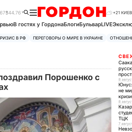
.67
$44.76
+21 КИЕВ
ервью
В гостях у Гордона
Блоги
Бульвар
LIVE
Экскл
РИЗИС В РФ
ПЕРЕГОВОРЫ О МИРЕ В УКРАИНЕ
ОТНОШЕН
СВЕ
Саак
русск
прос
поздравил Порошенко с
8 авгус
Юнус
рах
не ми
криз
8 авгус
Каза
студе
ТЦК
7 авгус
Невз