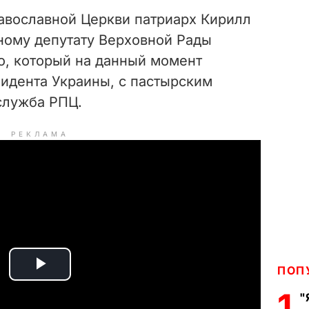
авославной Церкви патриарх Кирилл
ному депутату Верховной Рады
, который на данный момент
зидента Украины, с пастырским
служба РПЦ.
РЕКЛАМА
ПОП
P
1
"