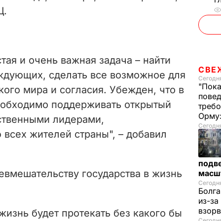
Ц.
тая и очень важная задача – найти
СВЕ
ждующих, сделать все возможное для
Сегодня
"Пока
ого мира и согласия. Убежден, что в
повед
еобходимо поддерживать открытый
требо
Орму
ственными лидерами,
Сегодня
всех жителей страны", – добавил
подве
евмешательству государства в жизнь
масш
Сегодня
Болга
из-за
взорв
жизнь будет протекать без какого бы
Сегодн