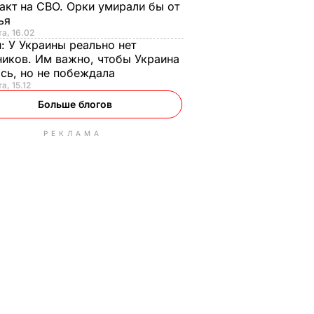
акт на СВО. Орки умирали бы от
тья
та, 16.02
н:
У Украины реально нет
иков. Им важно, чтобы Украина
сь, но не побеждала
а, 15.12
Больше блогов
РЕКЛАМА