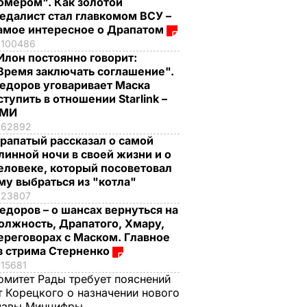
омером". Как золотой
едалист стал главкомом ВСУ –
амое интересное о Драпатом
100486
Илон постоянно говорит:
Время заключать соглашение".
едоров уговаривает Маска
ступить в отношении Starlink –
СМИ
62892
рапатый рассказал о самой
линной ночи в своей жизни и о
еловеке, который посоветовал
му выбраться из "котла"
23807
едоров – о шансах вернуться на
олжность, Драпатого, Хмару,
ереговорах с Маском. Главное
з стрима Стерненко
15681
омитет Рады требует пояснений
т Корецкого о назначении нового
лавы Минцифры