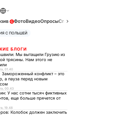
юзив
Фото
Видео
Опросы
Спецпроекты
Война в У
ИЯ С ПОЛЬШЕЙ
ЖИЕ БЛОГИ
ашвили:
Мы вытащили Грузию из
ой трясины. Нам этого не
тили
та, 01.40
:
Замороженный конфликт – это
р, а пауза перед новым
исом
та, 00.43
рин:
У нас сотни тысяч фиктивных
нтов, еще больше прячется от
та, 19.48
оров:
Колобок должен заключить