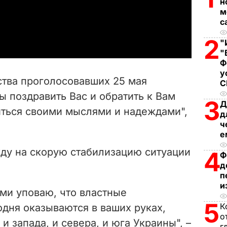
l
н
м
a
с
2
"
y
"
Ф
V
у
ства проголосовавших 25 мая
i
ы поздравить Вас и обратить к Вам
3
Д
иться своими мыслями и надеждами",
d
д
ч
е
e
ду на скорую стабилизацию ситуации
4
Ф
o
д
п
и
ми уповаю, что властные
5
К
дня оказываются в ваших руках,
о
 и запада, и севера, и юга Украины", –
г