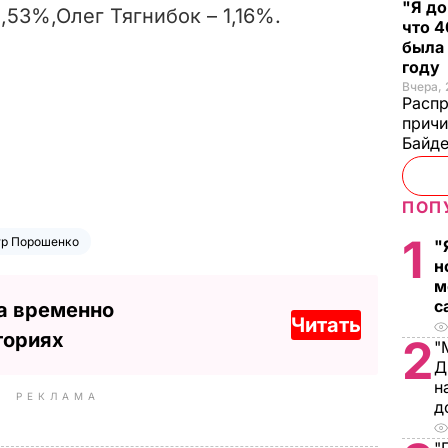
"Я до
,53%,Олег Тягнибок – 1,16%.
что 4
была
году
Вчера, 
Распр
причи
Байде
ПОП
1
тр Порошенко
"
н
м
с
а временно
Читать
ториях
2
"
Д
н
РЕКЛАМА
д