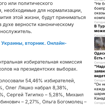
ого или политического
"Не б
боепр
я, необходимые для нормализации,
оказы
ития этой жизни, будут приниматься
комп
Сегодня
в духе верности каноническому
В Тур
може
ннослужитель.
Сегодня
е Украины, вторник. Онлайн-
Одес
Есть
ентральная избирательная комиссия
Сегодня
"Надо
олов на президентских выборах.
заяви
виде
олосовали 54,46% избирателей,
Сегодн
"Он н
, Олег Ляшко набрал 8,38%,
кажды
шарик
%, Сергей Тигипко – 5,28%, Михаил
Кана
бинович – 2,27%, Ольга Богомолец –
Сегодня