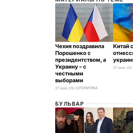
Чехия поздравила
Китай 
Порошенко с
отнесс
президентством, а
украи
Украину – с
27 мая, 02.
честными
выборами
27 мая, 09.22
ПОЛИТИКА
БУЛЬВАР