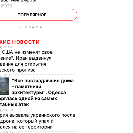
15372
ПОПУЛЯРНОЕ
РЕКЛАМА
ЖИЕ НОВОСТИ
, 11.46
 США не изменят свое
ение". Иран выдвинул
вания для открытия
зского пролива
, 11.17
"Все пострадавшие дома
– памятники
архитектуры". Одесса
рглась одной из самых
табных атак
, 10.38
рия вызвала украинского посла
 дрона, который упал и
ался на ее территории
я, 09.44