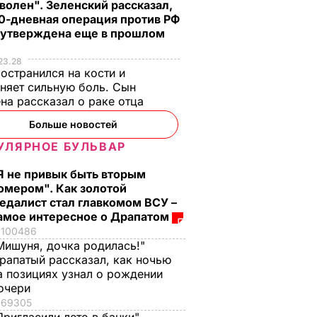
волен". Зеленский рассказал,
0-дневная операция против РФ
 утверждена еще в прошлом
23.28
остранился на кости и
няет сильную боль. Сын
на рассказал о раке отца
Больше новостей
УЛЯРНОЕ БУЛЬВАР
Я не привык быть вторым
омером". Как золотой
едалист стал главкомом ВСУ –
амое интересное о Драпатом
100486
Мишуня, дочка родилась!"
рапатый рассказал, как ночью
а позициях узнал о рождении
очери
69305